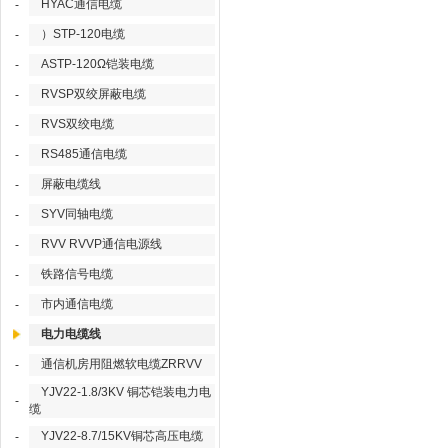
HYAC通信电缆
-
）STP-120电缆
-
ASTP-120Ω铠装电缆
-
RVSP双绞屏蔽电缆
-
RVS双绞电缆
-
RS485通信电缆
-
屏蔽电缆线
-
SYV同轴电缆
-
RVV RVVP通信电源线
-
铁路信号电缆
-
市内通信电缆
-
电力电缆线
通信机房用阻燃软电缆ZRRVV
-
YJV22-1.8/3KV 铜芯铠装电力电
-
缆
YJV22-8.7/15KV铜芯高压电缆
-