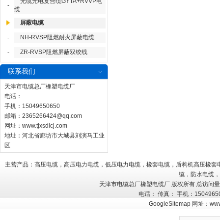
光缆光电复合缆GYTA+RVVP电
-
缆
屏蔽电缆
NH-RVSP阻燃耐火屏蔽电缆
-
ZR-RVSP阻燃屏蔽双绞线
-
联系我们
天津市电缆总厂橡塑电缆厂
电话：
手机：15049650650
邮箱：
2365266424@qq.com
网址：
www.tjxsdlcj.com
地址：河北省廊坊市大城县刘演马工业
区
主营产品：高压电缆，高压电力电缆，低压电力电缆，橡套电缆，盾构机高压橡套
缆，防水电缆，
天津市电缆总厂橡塑电缆厂 版权所有 总访问
电话： 传真： 手机：150496
GoogleSitemap
网址：
www