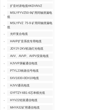
扩音对讲电缆HKDVNVZ
-
MSLYFYVZ50-9矿用同轴泄漏电
-
缆
MSLYFVZ 75-9 矿用同轴泄漏电
-
缆
光纤复合电缆
-
HAVP扩音系统专用电缆
-
JDYJY-2KV机场灯光电缆
-
AVV、AVVP、AVPV安装电缆
-
HJVVP屏蔽通信电缆
-
PTYL23铁路信号电缆
-
6XV1830-0EH10电缆
-
HJVV通讯电缆
-
GYFTZY-6B1-6芯单模光缆
-
HYV22铠装通信电缆
-
MHYA32矿用通信电缆
-