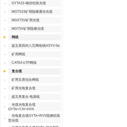
GYTA33-钢丝铠装光缆
-
MGTS33矿用阻燃通信光缆
-
MGXTSV矿用光缆
-
MGTSV矿用阻燃光缆
-
网线
超五类四对八芯网络线HSYV-5e
-
矿用网线
-
CAT6A UTP网线
-
复合缆
矿用五类综合网线
-
矿用光电复合缆
-
超五类复合 电源线
-
光缆光电复合缆
-
GYTA+YJV+HYA
光电复合缆GYTA+RVV阻燃铠装
-
型光缆