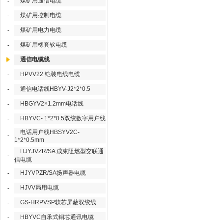
煤矿用通信电缆
-
煤矿用控制电缆
-
煤矿用电力电缆
-
煤矿用橡套软电缆
-
通信电缆线
HPVV22 铠装电线电缆
-
通信电话线HBYV-J2*2*0.5
-
HBGYV2×1.2mm电话线
-
HBYVC- 1*2*0.5双绞数字用户线
-
电话用户线HBSYV2C-
-
1*2*0.5mm
HJYJVZR/SA 成束阻燃型交联通
-
信电缆
HJYVPZR/SA扬声器电缆
-
HJVV局用电缆
-
GS-HRPVSP软芯屏蔽双绞线
-
HBYVC自承式铜芯通讯电缆
-