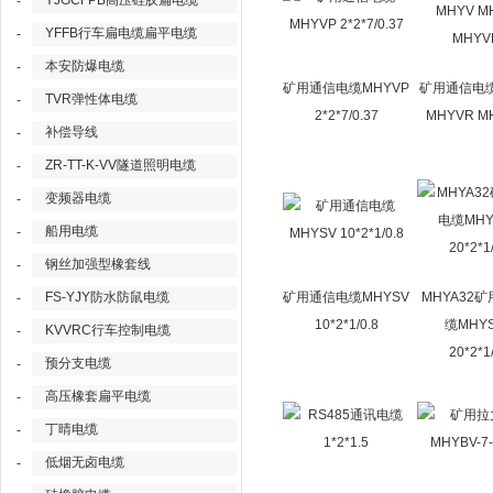
YJGCFPB高压硅胶扁电缆
-
YFFB行车扁电缆扁平电缆
-
本安防爆电缆
-
矿用通信电缆MHYVP
矿用通信电缆
TVR弹性体电缆
-
2*2*7/0.37
MHYVR M
补偿导线
-
ZR-TT-K-VV隧道照明电缆
-
变频器电缆
-
船用电缆
-
钢丝加强型橡套线
-
FS-YJY防水防鼠电缆
矿用通信电缆MHYSV
MHYA32
-
10*2*1/0.8
缆MHYS
KVVRC行车控制电缆
-
20*2*1
预分支电缆
-
高压橡套扁平电缆
-
丁晴电缆
-
低烟无卤电缆
-