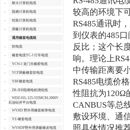
RS-485通
-
耐火计算机电缆
较高的环境下
-
阻燃计算机电缆
-
铠装计算机电缆
RS485通讯
-
屏蔽计算机电缆
到仪表的485
通用橡套电缆线
反比；这个长
-
软电缆
-
橡套电缆YC-J 行车电缆
响。理论上RS
-
YCW-J 龙门吊橡胶电缆
中传输距离要小
-
YCP屏蔽橡套软电缆
RS485电缆价格
-
YBF橡套电缆
-
ZR-JEH阻燃电机绕组线
性阻抗为120Ω
WDZ-01L-125-535MCM-2000V
-
CANBUS等
石油钻井平台电缆
-
WYHD 野外用橡套耐寒电缆
敷设环境、通
-
YZ-橡套电缆
照具体情况推
-
WYHDP野外用屏蔽橡皮电缆