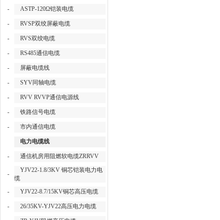
-
ASTP-120Ω铠装电缆
-
RVSP双绞屏蔽电缆
-
RVS双绞电缆
-
RS485通信电缆
-
屏蔽电缆线
-
SYV同轴电缆
-
RVV RVVP通信电源线
-
铁路信号电缆
-
市内通信电缆
电力电缆线
-
通信机房用阻燃软电缆ZRRVV
YJV22-1.8/3KV 铜芯铠装电力电
-
缆
-
YJV22-8.7/15KV铜芯高压电缆
-
26/35KV-YJV22高压电力电缆