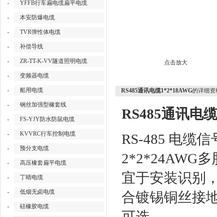
-
YFFB行车扁电缆扁平电缆
-
本安防爆电缆
-
TVR弹性体电缆
-
补偿导线
-
ZR-TT-K-VV隧道照明电缆
点击放大
-
变频器电缆
-
船用电缆
RS485通讯电缆1*2*18AWG
的详细资
-
钢丝加强型橡套线
RS485通讯电缆
-
FS-YJY防水防鼠电缆
-
KVVRC行车控制电缆
RS-485 电
-
预分支电缆
2*2*24A
-
高压橡套扁平电缆
宜于安装识别
-
丁晴电缆
-
低烟无卤电缆
合镀锡铜丝接地
-
硅橡胶电缆
可选。