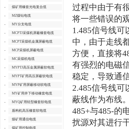
过程中由于有
-
煤矿用橡套光电复合缆
-
MZ煤钻电缆
将一些错误的
-
MY分支电缆
1.485信号
-
MCPTJ采煤机屏蔽橡套电缆
中，由于走线
-
MCPT采煤机金属屏蔽电缆
-
MCP采煤机屏蔽电缆
方便，直接将4
-
MC采煤机电缆
有强烈的电磁信
-
MYPTJ高压金属屏蔽软电缆
稳定，导致通
-
MYPT矿用高压屏蔽软电缆
-
MYP矿用屏蔽移动软电缆
2.485信号
-
MY矿用井下移动橡套电缆
蔽线作为布线。
-
MYQ矿用轻型橡套软电缆
485+与48
-
盾构机高压橡套软电缆
-
煤矿用通信电缆
扰源对其进行干
-
煤矿用控制电缆