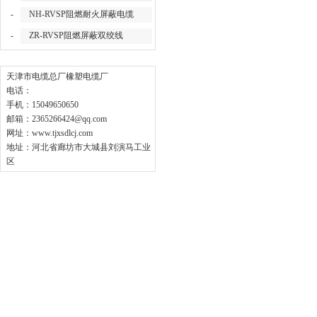
-
NH-RVSP阻燃耐火屏蔽电缆
-
ZR-RVSP阻燃屏蔽双绞线
联系我们
天津市电缆总厂橡塑电缆厂
电话：
手机：15049650650
邮箱：
2365266424@qq.com
网址：
www.tjxsdlcj.com
地址：河北省廊坊市大城县刘演马工业
区