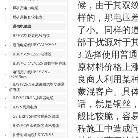
候，由于其双绞
-
煤矿用电力电缆
样的，那电压差
-
煤矿用橡套软电缆
通信电缆线
了小。同样的
-
HPVV22 铠装电线电缆
部干扰源对于
-
通信电话线HBYV-J2*2*0.5
3.选择使用普
-
HBGYV2×1.2mm电话线
-
HBYVC- 1*2*0.5双绞数字用户线
原材料价格上
电话用户线HBSYV2C-
-
良商人利用某
1*2*0.5mm
HJYJVZR/SA 成束阻燃型交联通
-
蒙混客户。具
信电缆
-
HJYVPZR/SA扬声器电缆
话，就是铜丝
-
HJVV局用电缆
般比较脆，容
-
GS-HRPVSP软芯屏蔽双绞线
-
HBYVC自承式铜芯通讯电缆
程施工中造成问
-
扩音对讲电缆HKDVNVZ