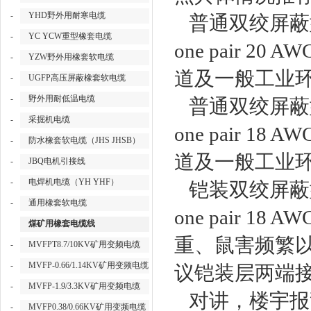
-
YHD野外用耐寒电缆
普通双绞屏蔽型电缆
-
YC YCW重型橡套电缆
one pair 
-
YZW野外用橡套软电缆
道及一般工业
-
UGFP高压屏蔽橡套软电缆
-
野外用耐低温电缆
普通双绞屏蔽型电缆
-
采掘机电缆
one pair 
-
防水橡套软电缆（JHS JHSB）
道及一般工业
-
JBQ电机引接线
-
电焊机电缆（YH YHF）
铠装双绞屏蔽型电缆
-
通用橡套软电缆
one pair 
煤矿用橡套电缆线
重、鼠害频繁
-
MVFPT8.7/10KV矿用变频电缆
-
MVFP-0.66/1.14KV矿用变频电缆
议铠装层两端
-
MVFP-1.9/3.3KV矿用变频电缆
对讲，楼宇报
-
MVFP0.38/0.66KV矿用变频电缆