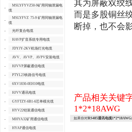
其为屏蔽双绞
MSLYFYVZ50-9矿用同轴泄漏电
-
缆
而是多股铜丝
MSLYFVZ 75-9 矿用同轴泄漏电
-
缆
断掉，也不会
-
光纤复合电缆
-
HAVP扩音系统专用电缆
-
JDYJY-2KV机场灯光电缆
-
AVV、AVVP、AVPV安装电缆
-
HJVVP屏蔽通信电缆
-
PTYL23铁路信号电缆
-
6XV1830-0EH10电缆
-
HJVV通讯电缆
产品相关关键
-
GYFTZY-6B1-6芯单模光缆
1*2*18AWG
-
HYV22铠装通信电缆
如果你对
RS485通讯电缆1*2*18AWG
-
MHYA32矿用通信电缆
-
HYAP通信电缆