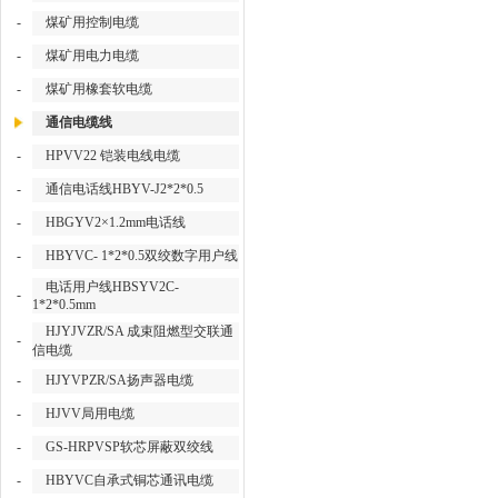
-
煤矿用控制电缆
-
煤矿用电力电缆
-
煤矿用橡套软电缆
通信电缆线
-
HPVV22 铠装电线电缆
-
通信电话线HBYV-J2*2*0.5
-
HBGYV2×1.2mm电话线
-
HBYVC- 1*2*0.5双绞数字用户线
电话用户线HBSYV2C-
-
1*2*0.5mm
HJYJVZR/SA 成束阻燃型交联通
-
信电缆
-
HJYVPZR/SA扬声器电缆
-
HJVV局用电缆
-
GS-HRPVSP软芯屏蔽双绞线
-
HBYVC自承式铜芯通讯电缆