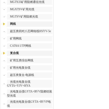
-
MGTS33矿用阻燃通信光缆
-
MGXTSV矿用光缆
-
MGTSV矿用阻燃光缆
网线
-
超五类四对八芯网络线HSYV-5e
-
矿用网线
-
CAT6A UTP网线
复合缆
-
矿用五类综合网线
-
矿用光电复合缆
-
超五类复合 电源线
光缆光电复合缆
-
GYTA+YJV+HYA
光电复合缆GYTA+RVV阻燃铠装
-
型光缆
光缆光电复合缆GYTA+RVVP电
-
缆