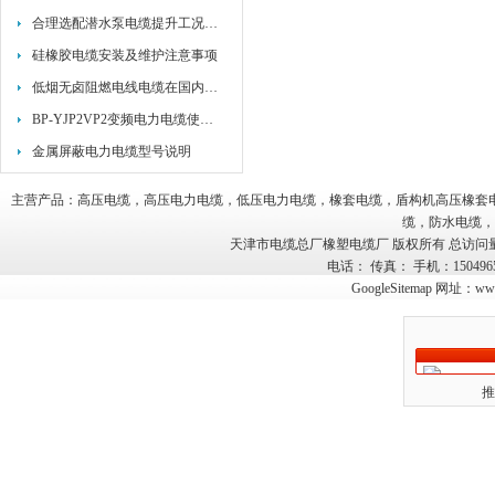
合理选配潜水泵电缆提升工况适配性
硅橡胶电缆安装及维护注意事项
低烟无卤阻燃电线电缆在国内需求
BP-YJP2VP2变频电力电缆使用特性
金属屏蔽电力电缆型号说明
主营产品：高压电缆，高压电力电缆，低压电力电缆，橡套电缆，盾构机高压橡套
缆，防水电缆，
天津市电缆总厂橡塑电缆厂 版权所有 总访问
电话： 传真： 手机：15049
GoogleSitemap
网址：
www
推