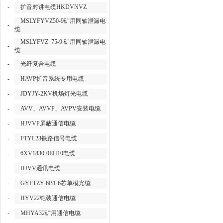
-
扩音对讲电缆HKDVNVZ
MSLYFYVZ50-9矿用同轴泄漏电
-
缆
MSLYFVZ 75-9 矿用同轴泄漏电
-
缆
-
光纤复合电缆
-
HAVP扩音系统专用电缆
-
JDYJY-2KV机场灯光电缆
-
AVV、AVVP、AVPV安装电缆
-
HJVVP屏蔽通信电缆
-
PTYL23铁路信号电缆
-
6XV1830-0EH10电缆
-
HJVV通讯电缆
-
GYFTZY-6B1-6芯单模光缆
-
HYV22铠装通信电缆
-
MHYA32矿用通信电缆