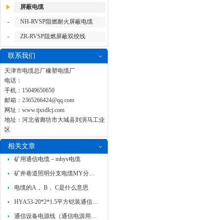
屏蔽电缆
-
NH-RVSP阻燃耐火屏蔽电缆
-
ZR-RVSP阻燃屏蔽双绞线
联系我们
天津市电缆总厂橡塑电缆厂
电话：
手机：15049650650
邮箱：
2365266424@qq.com
网址：
www.tjxsdlcj.com
地址：河北省廊坊市大城县刘演马工业
区
相关文章
矿用通信电缆－mhyv电缆
矿井巷道照明分支电缆MY分支电缆
电缆的A， B， C是什么意思
HYA53-20*2*1.5平方铠装通信电缆国标标准
通信设备电源线（通信电源用阻燃耐火软电缆）