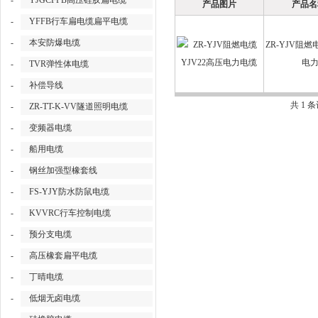
-
YJGCFPB高压硅胶扁电缆
产品图片
产品名
-
YFFB行车扁电缆扁平电缆
-
本安防爆电缆
ZR-YJV阻燃
电
-
TVR弹性体电缆
-
补偿导线
共 1 
-
ZR-TT-K-VV隧道照明电缆
-
变频器电缆
-
船用电缆
-
钢丝加强型橡套线
-
FS-YJY防水防鼠电缆
-
KVVRC行车控制电缆
-
预分支电缆
-
高压橡套扁平电缆
-
丁晴电缆
-
低烟无卤电缆