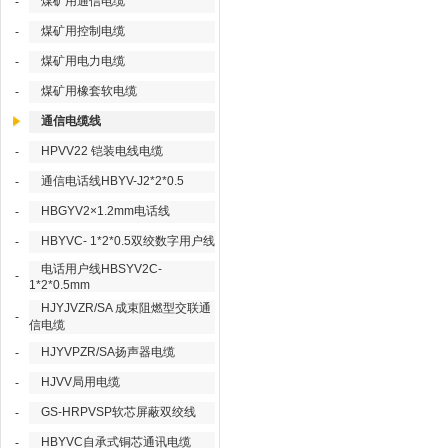
煤矿用通信电缆
-
煤矿用控制电缆
-
煤矿用电力电缆
-
煤矿用橡套软电缆
-
通信电缆线
HPVV22 铠装电线电缆
-
通信电话线HBYV-J2*2*0.5
-
HBGYV2×1.2mm电话线
-
HBYVC- 1*2*0.5双绞数字用户线
-
电话用户线HBSYV2C-
-
1*2*0.5mm
HJYJVZR/SA 成束阻燃型交联通
-
信电缆
HJYVPZR/SA扬声器电缆
-
HJVV局用电缆
-
GS-HRPVSP软芯屏蔽双绞线
-
HBYVC自承式铜芯通讯电缆
-