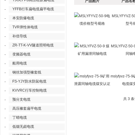
YJGCFPB高压硅胶扁电缆
-
产品图片
产品名称
YFFB行车扁电缆扁平电缆
-
MSLYFYVZ-
本安防爆电缆
-
型号
TVR弹性体电缆
-
补偿导线
-
ZR-TT-K-VV隧道照明电缆
-
MSLYFVZ-5
同轴
变频器电缆
-
船用电缆
-
钢丝加强型橡套线
-
mslyfyvz-7
FS-YJY防水防鼠电缆
-
电缆煤
KVVRC行车控制电缆
-
共 3 
预分支电缆
-
高压橡套扁平电缆
-
丁晴电缆
-
低烟无卤电缆
-