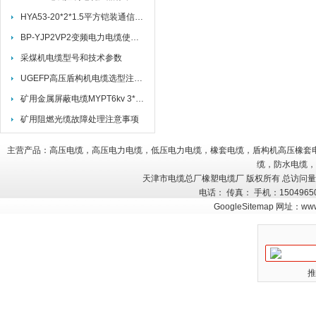
HYA53-20*2*1.5平方铠装通信电缆国标标准
BP-YJP2VP2变频电力电缆使用特性
采煤机电缆型号和技术参数
UGEFP高压盾构机电缆选型注意事项、常见问题与维护
矿用金属屏蔽电缆MYPT6kv 3*50+3*25/3
矿用阻燃光缆故障处理注意事项
主营产品：高压电缆，高压电力电缆，低压电力电缆，橡套电缆，盾构机高压橡套
缆，防水电缆，
天津市电缆总厂橡塑电缆厂 版权所有 总访问
电话： 传真： 手机：150496
GoogleSitemap
网址：
www
推