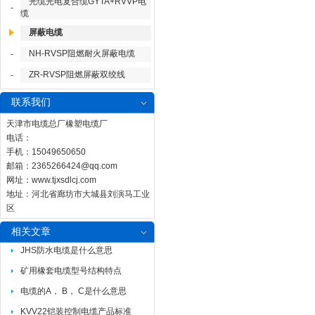
光缆光电复合缆GYTA+RVVP电
-
缆
屏蔽电缆
NH-RVSP阻燃耐火屏蔽电缆
-
ZR-RVSP阻燃屏蔽双绞线
-
联系我们
天津市电缆总厂橡塑电缆厂
电话：
手机：15049650650
邮箱：
2365266424@qq.com
网址：
www.tjxsdlcj.com
地址：河北省廊坊市大城县刘演马工业
区
相关文章
JHS防水电缆是什么意思
矿用橡套电缆型号结构特点
电缆的A， B， C是什么意思
KVV22铠装控制电缆产品标准