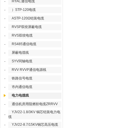
HYAC通信电缆
-
）STP-120电缆
-
ASTP-120Ω铠装电缆
-
RVSP双绞屏蔽电缆
-
RVS双绞电缆
-
RS485通信电缆
-
屏蔽电缆线
-
SYV同轴电缆
-
RVV RVVP通信电源线
-
铁路信号电缆
-
市内通信电缆
-
电力电缆线
通信机房用阻燃软电缆ZRRVV
-
YJV22-1.8/3KV 铜芯铠装电力电
-
缆
YJV22-8.7/15KV铜芯高压电缆
-