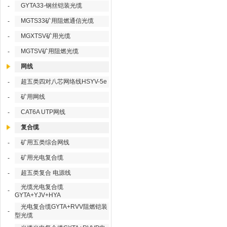
GYTA33-钢丝铠装光缆
-
MGTS33矿用阻燃通信光缆
-
MGXTSV矿用光缆
-
MGTSV矿用阻燃光缆
-
网线
超五类四对八芯网络线HSYV-5e
-
矿用网线
-
CAT6A UTP网线
-
复合缆
矿用五类综合网线
-
矿用光电复合缆
-
超五类复合 电源线
-
光缆光电复合缆
-
GYTA+YJV+HYA
光电复合缆GYTA+RVV阻燃铠装
-
型光缆