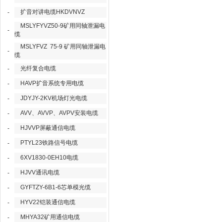
扩音对讲电缆HKDVNVZ
-
MSLYFYVZ50-9矿用同轴泄漏电
-
缆
MSLYFVZ 75-9 矿用同轴泄漏电
-
缆
光纤复合电缆
-
HAVP扩音系统专用电缆
-
JDYJY-2KV机场灯光电缆
-
AVV、AVVP、AVPV安装电缆
-
HJVVP屏蔽通信电缆
-
PTYL23铁路信号电缆
-
6XV1830-0EH10电缆
-
HJVV通讯电缆
-
GYFTZY-6B1-6芯单模光缆
-
HYV22铠装通信电缆
-
MHYA32矿用通信电缆
-