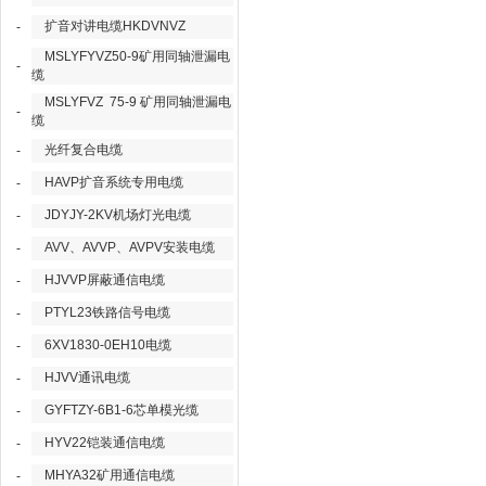
扩音对讲电缆HKDVNVZ
-
MSLYFYVZ50-9矿用同轴泄漏电
-
缆
MSLYFVZ 75-9 矿用同轴泄漏电
-
缆
光纤复合电缆
-
HAVP扩音系统专用电缆
-
JDYJY-2KV机场灯光电缆
-
AVV、AVVP、AVPV安装电缆
-
HJVVP屏蔽通信电缆
-
PTYL23铁路信号电缆
-
6XV1830-0EH10电缆
-
HJVV通讯电缆
-
GYFTZY-6B1-6芯单模光缆
-
HYV22铠装通信电缆
-
MHYA32矿用通信电缆
-