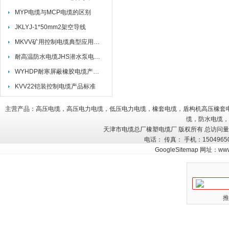
MYP电缆与MCP电缆的区别
JKLYJ-1*50mm2架空导线
MKVV矿用控制电缆典型应用场景与适配方案
耐高温防水电缆JHS潜水泵电缆JHS执行标准
WYHDP耐寒屏蔽橡胶电缆产品介绍
KVV22铠装控制电缆产品标准
主营产品：高压电缆，高压电力电缆，低压电力电缆，橡套电缆，盾构机高压橡套
缆，防水电缆，
天津市电缆总厂橡塑电缆厂 版权所有 总访问
电话： 传真： 手机：150496
GoogleSitemap
网址：
www
推