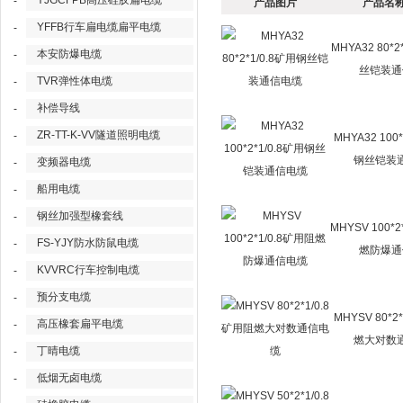
YJGCFPB高压硅胶扁电缆
-
产品图片
产品名称
YFFB行车扁电缆扁平电缆
-
MHYA32 80*2
本安防爆电缆
-
丝铠装通
TVR弹性体电缆
-
补偿导线
-
ZR-TT-K-VV隧道照明电缆
-
MHYA32 100*
钢丝铠装
变频器电缆
-
船用电缆
-
钢丝加强型橡套线
-
MHYSV 100*2
FS-YJY防水防鼠电缆
-
燃防爆通
KVVRC行车控制电缆
-
预分支电缆
-
MHYSV 80*2
高压橡套扁平电缆
-
燃大对数
丁晴电缆
-
低烟无卤电缆
-