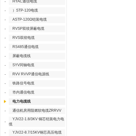
HYAC通信电缆
-
）STP-120电缆
-
ASTP-120Ω铠装电缆
-
RVSP双绞屏蔽电缆
-
RVS双绞电缆
-
RS485通信电缆
-
屏蔽电缆线
-
SYV同轴电缆
-
RVV RVVP通信电源线
-
铁路信号电缆
-
市内通信电缆
-
电力电缆线
通信机房用阻燃软电缆ZRRVV
-
YJV22-1.8/3KV 铜芯铠装电力电
-
缆
YJV22-8.7/15KV铜芯高压电缆
-