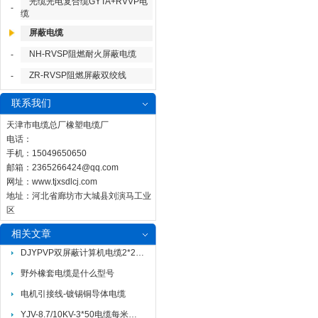
光缆光电复合缆GYTA+RVVP电
-
缆
屏蔽电缆
NH-RVSP阻燃耐火屏蔽电缆
-
ZR-RVSP阻燃屏蔽双绞线
-
联系我们
天津市电缆总厂橡塑电缆厂
电话：
手机：15049650650
邮箱：
2365266424@qq.com
网址：
www.tjxsdlcj.com
地址：河北省廊坊市大城县刘演马工业
区
相关文章
DJYPVP双屏蔽计算机电缆2*2*1.5
野外橡套电缆是什么型号
电机引接线-镀锡铜导体电缆
YJV-8.7/10KV-3*50电缆每米重量