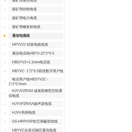
煤矿用通信电缆
-
煤矿用控制电缆
-
煤矿用电力电缆
-
煤矿用橡套软电缆
-
通信电缆线
HPVV22 铠装电线电缆
-
通信电话线HBYV-J2*2*0.5
-
HBGYV2×1.2mm电话线
-
HBYVC- 1*2*0.5双绞数字用户线
-
电话用户线HBSYV2C-
-
1*2*0.5mm
HJYJVZR/SA 成束阻燃型交联通
-
信电缆
HJYVPZR/SA扬声器电缆
-
HJVV局用电缆
-
GS-HRPVSP软芯屏蔽双绞线
-
HBYVC自承式铜芯通讯电缆
-