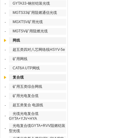
GYTA33-钢丝铠装光缆
-
MGTS33矿用阻燃通信光缆
-
MGXTSV矿用光缆
-
MGTSV矿用阻燃光缆
-
网线
超五类四对八芯网络线HSYV-5e
-
矿用网线
-
CAT6A UTP网线
-
复合缆
矿用五类综合网线
-
矿用光电复合缆
-
超五类复合 电源线
-
光缆光电复合缆
-
GYTA+YJV+HYA
光电复合缆GYTA+RVV阻燃铠装
-
型光缆