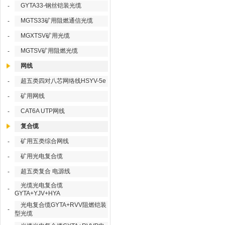
GYTA33-钢丝铠装光缆
-
MGTS33矿用阻燃通信光缆
-
MGXTSV矿用光缆
-
MGTSV矿用阻燃光缆
-
网线
超五类四对八芯网络线HSYV-5e
-
矿用网线
-
CAT6A UTP网线
-
复合缆
矿用五类综合网线
-
矿用光电复合缆
-
超五类复合 电源线
-
光缆光电复合缆
-
GYTA+YJV+HYA
光电复合缆GYTA+RVV阻燃铠装
-
型光缆