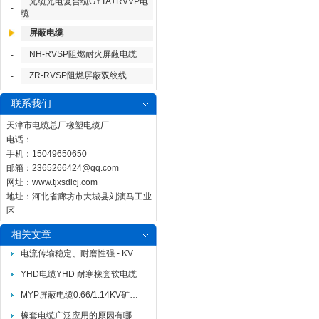
光缆光电复合缆GYTA+RVVP电
-
缆
屏蔽电缆
NH-RVSP阻燃耐火屏蔽电缆
-
ZR-RVSP阻燃屏蔽双绞线
-
联系我们
天津市电缆总厂橡塑电缆厂
电话：
手机：15049650650
邮箱：
2365266424@qq.com
网址：
www.tjxsdlcj.com
地址：河北省廊坊市大城县刘演马工业
区
相关文章
电流传输稳定、耐磨性强 - KVVRC7*1.5行车控制电缆的多项优势
YHD电缆YHD 耐寒橡套软电缆
MYP屏蔽电缆0.66/1.14KV矿用电缆3*120+1*35
橡套电缆广泛应用的原因有哪些？