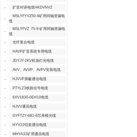
扩音对讲电缆HKDVNVZ
-
MSLYFYVZ50-9矿用同轴泄漏电
-
缆
MSLYFVZ 75-9 矿用同轴泄漏电
-
缆
光纤复合电缆
-
HAVP扩音系统专用电缆
-
JDYJY-2KV机场灯光电缆
-
AVV、AVVP、AVPV安装电缆
-
HJVVP屏蔽通信电缆
-
PTYL23铁路信号电缆
-
6XV1830-0EH10电缆
-
HJVV通讯电缆
-
GYFTZY-6B1-6芯单模光缆
-
HYV22铠装通信电缆
-
MHYA32矿用通信电缆
-