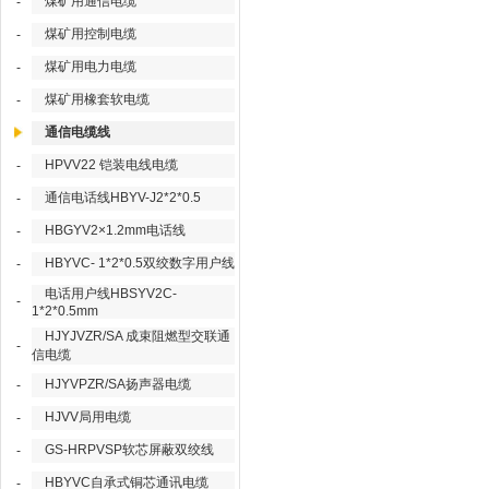
煤矿用通信电缆
-
煤矿用控制电缆
-
煤矿用电力电缆
-
煤矿用橡套软电缆
-
通信电缆线
HPVV22 铠装电线电缆
-
通信电话线HBYV-J2*2*0.5
-
HBGYV2×1.2mm电话线
-
HBYVC- 1*2*0.5双绞数字用户线
-
电话用户线HBSYV2C-
-
1*2*0.5mm
HJYJVZR/SA 成束阻燃型交联通
-
信电缆
HJYVPZR/SA扬声器电缆
-
HJVV局用电缆
-
GS-HRPVSP软芯屏蔽双绞线
-
HBYVC自承式铜芯通讯电缆
-