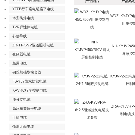
YJGCFPB高压硅胶扁电缆
-
产品图片
产品名称
YFFB行车扁电缆扁平电缆
-
WDZ- KYJYP电
本安防爆电缆
-
阻燃控
TVR弹性体电缆
-
补偿导线
-
ZR-TT-K-VV隧道照明电缆
-
NH-KYJVP45
屏蔽控
变频器电缆
-
船用电缆
-
钢丝加强型橡套线
-
KYJVP2-22电缆
FS-YJY防水防鼠电缆
-
控制
KVVRC行车控制电缆
-
预分支电缆
-
ZRA-KYJVRP
高压橡套扁平电缆
-
制电缆技
丁晴电缆
-
低烟无卤电缆
-