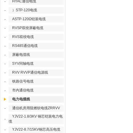
HYAC通信电缆
-
）STP-120电缆
-
ASTP-120Ω铠装电缆
-
RVSP双绞屏蔽电缆
-
RVS双绞电缆
-
RS485通信电缆
-
屏蔽电缆线
-
SYV同轴电缆
-
RVV RVVP通信电源线
-
铁路信号电缆
-
市内通信电缆
-
电力电缆线
通信机房用阻燃软电缆ZRRVV
-
YJV22-1.8/3KV 铜芯铠装电力电
-
缆
YJV22-8.7/15KV铜芯高压电缆
-