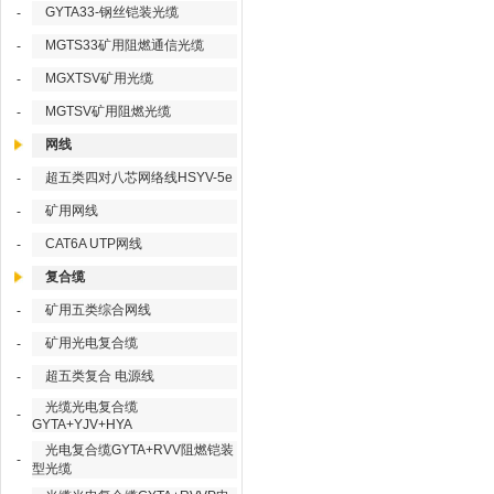
GYTA33-钢丝铠装光缆
-
MGTS33矿用阻燃通信光缆
-
MGXTSV矿用光缆
-
MGTSV矿用阻燃光缆
-
网线
超五类四对八芯网络线HSYV-5e
-
矿用网线
-
CAT6A UTP网线
-
复合缆
矿用五类综合网线
-
矿用光电复合缆
-
超五类复合 电源线
-
光缆光电复合缆
-
GYTA+YJV+HYA
光电复合缆GYTA+RVV阻燃铠装
-
型光缆