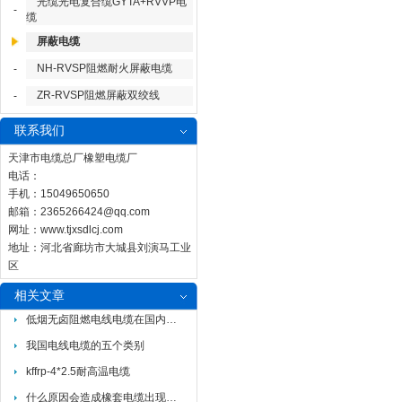
光缆光电复合缆GYTA+RVVP电
-
缆
屏蔽电缆
NH-RVSP阻燃耐火屏蔽电缆
-
ZR-RVSP阻燃屏蔽双绞线
-
联系我们
天津市电缆总厂橡塑电缆厂
电话：
手机：15049650650
邮箱：
2365266424@qq.com
网址：
www.tjxsdlcj.com
地址：河北省廊坊市大城县刘演马工业
区
相关文章
低烟无卤阻燃电线电缆在国内需求
我国电线电缆的五个类别
kffrp-4*2.5耐高温电缆
什么原因会造成橡套电缆出现外观缺陷?