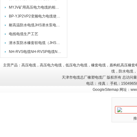
MYJV矿用高压电力电缆的相关标准及选型注意事项
BP-YJP2VP2变频电力电缆使用特性
耐高温防水电缆JHS潜水泵电缆JHS执行标准
电线电缆生产工艺
潜水泵防水橡套软电缆（JHS电缆）
NH-RVS电缆NH-RVSP电缆NH-RVVP电缆区别
主营产品：高压电缆，高压电力电缆，低压电力电缆，橡套电缆，盾构机高压橡套
缆，防水电缆，
天津市电缆总厂橡塑电缆厂 版权所有 总访问
电话： 传真： 手机：150496
GoogleSitemap
网址：
www
推