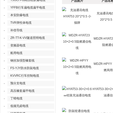
YJGCFPB高压硅胶扁电缆
-
产品图片
产品名称
YFFB行车扁电缆扁平电缆
-
充油通讯电缆
本安防爆电缆
-
20*2*0.
TVR弹性体电缆
-
补偿导线
-
ZR-TT-K-VV隧道照明电缆
-
WDZR-HYAT23
阻燃通
变频器电缆
-
船用电缆
-
钢丝加强型橡套线
-
WDZR-HPYY 
FS-YJY防水防鼠电缆
-
燃局用
KVVRC行车控制电缆
-
预分支电缆
-
HYAT53-30×
高压橡套扁平电缆
-
油通信
丁晴电缆
-
低烟无卤电缆
-