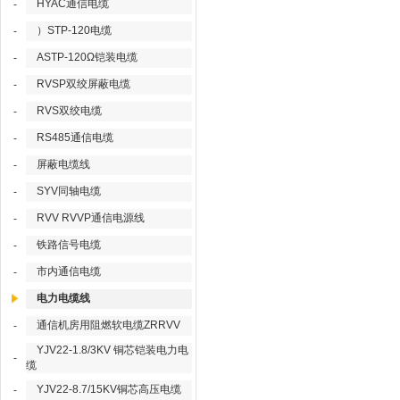
HYAC通信电缆
-
）STP-120电缆
-
ASTP-120Ω铠装电缆
-
RVSP双绞屏蔽电缆
-
RVS双绞电缆
-
RS485通信电缆
-
屏蔽电缆线
-
SYV同轴电缆
-
RVV RVVP通信电源线
-
铁路信号电缆
-
市内通信电缆
-
电力电缆线
通信机房用阻燃软电缆ZRRVV
-
YJV22-1.8/3KV 铜芯铠装电力电
-
缆
YJV22-8.7/15KV铜芯高压电缆
-