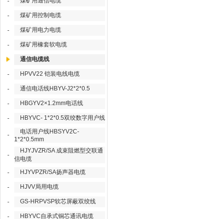
煤矿用通信电缆
-
煤矿用控制电缆
-
煤矿用电力电缆
-
煤矿用橡套软电缆
-
通信电缆线
HPVV22 铠装电线电缆
-
通信电话线HBYV-J2*2*0.5
-
HBGYV2×1.2mm电话线
-
HBYVC- 1*2*0.5双绞数字用户线
-
电话用户线HBSYV2C-
-
1*2*0.5mm
HJYJVZR/SA 成束阻燃型交联通
-
信电缆
HJYVPZR/SA扬声器电缆
-
HJVV局用电缆
-
GS-HRPVSP软芯屏蔽双绞线
-
HBYVC自承式铜芯通讯电缆
-