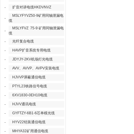
扩音对讲电缆HKDVNVZ
-
MSLYFYVZ50-9矿用同轴泄漏电
-
缆
MSLYFVZ 75-9 矿用同轴泄漏电
-
缆
光纤复合电缆
-
HAVP扩音系统专用电缆
-
JDYJY-2KV机场灯光电缆
-
AVV、AVVP、AVPV安装电缆
-
HJVVP屏蔽通信电缆
-
PTYL23铁路信号电缆
-
6XV1830-0EH10电缆
-
HJVV通讯电缆
-
GYFTZY-6B1-6芯单模光缆
-
HYV22铠装通信电缆
-
MHYA32矿用通信电缆
-