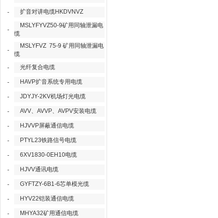
扩音对讲电缆HKDVNVZ
-
MSLYFYVZ50-9矿用同轴泄漏电
-
缆
MSLYFVZ 75-9 矿用同轴泄漏电
-
缆
光纤复合电缆
-
HAVP扩音系统专用电缆
-
JDYJY-2KV机场灯光电缆
-
AVV、AVVP、AVPV安装电缆
-
HJVVP屏蔽通信电缆
-
PTYL23铁路信号电缆
-
6XV1830-0EH10电缆
-
HJVV通讯电缆
-
GYFTZY-6B1-6芯单模光缆
-
HYV22铠装通信电缆
-
MHYA32矿用通信电缆
-