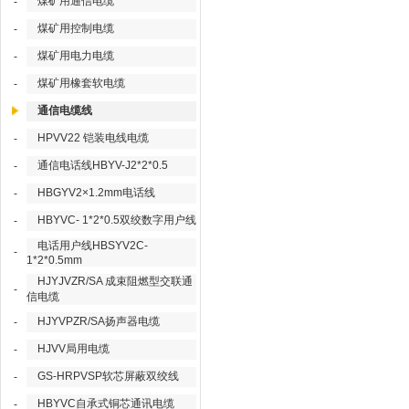
煤矿用通信电缆
-
煤矿用控制电缆
-
煤矿用电力电缆
-
煤矿用橡套软电缆
-
通信电缆线
HPVV22 铠装电线电缆
-
通信电话线HBYV-J2*2*0.5
-
HBGYV2×1.2mm电话线
-
HBYVC- 1*2*0.5双绞数字用户线
-
电话用户线HBSYV2C-
-
1*2*0.5mm
HJYJVZR/SA 成束阻燃型交联通
-
信电缆
HJYVPZR/SA扬声器电缆
-
HJVV局用电缆
-
GS-HRPVSP软芯屏蔽双绞线
-
HBYVC自承式铜芯通讯电缆
-