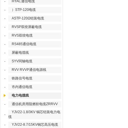
HYAC通信电缆
-
）STP-120电缆
-
ASTP-120Ω铠装电缆
-
RVSP双绞屏蔽电缆
-
RVS双绞电缆
-
RS485通信电缆
-
屏蔽电缆线
-
SYV同轴电缆
-
RVV RVVP通信电源线
-
铁路信号电缆
-
市内通信电缆
-
电力电缆线
通信机房用阻燃软电缆ZRRVV
-
YJV22-1.8/3KV 铜芯铠装电力电
-
缆
YJV22-8.7/15KV铜芯高压电缆
-