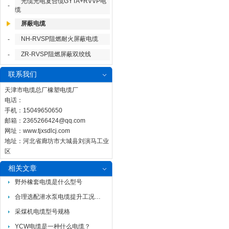
光缆光电复合缆GYTA+RVVP电
-
缆
屏蔽电缆
NH-RVSP阻燃耐火屏蔽电缆
-
ZR-RVSP阻燃屏蔽双绞线
-
联系我们
天津市电缆总厂橡塑电缆厂
电话：
手机：15049650650
邮箱：
2365266424@qq.com
网址：
www.tjxsdlcj.com
地址：河北省廊坊市大城县刘演马工业
区
相关文章
野外橡套电缆是什么型号
合理选配潜水泵电缆提升工况适配性
采煤机电缆型号规格
YCW电缆是一种什么电缆？