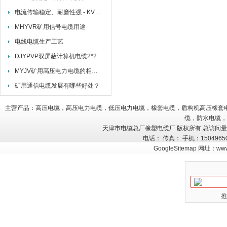
电流传输稳定、耐磨性强 - KVVRC7*1.5行车控制电缆的多项优势
MHYVR矿用信号电缆用途
电线电缆生产工艺
DJYPVP双屏蔽计算机电缆2*2*1.5
MYJV矿用高压电力电缆的相关标准及选型注意事项
矿用通信电缆发展有哪些好处？
主营产品：高压电缆，高压电力电缆，低压电力电缆，橡套电缆，盾构机高压橡套
缆，防水电缆，
天津市电缆总厂橡塑电缆厂 版权所有 总访问
电话： 传真： 手机：150496
GoogleSitemap
网址：
www
推