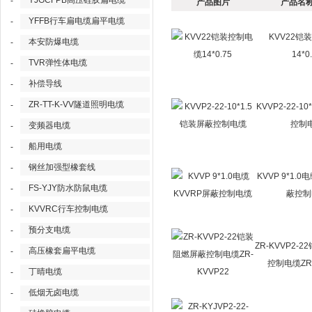
YJGCFPB高压硅胶扁电缆
-
产品图片
产品名称
YFFB行车扁电缆扁平电缆
-
KVV22铠
本安防爆电缆
-
14*0
TVR弹性体电缆
-
补偿导线
-
ZR-TT-K-VV隧道照明电缆
-
KVVP2-22-1
控制
变频器电缆
-
船用电缆
-
钢丝加强型橡套线
-
KVVP 9*1.0
FS-YJY防水防鼠电缆
-
蔽控制
KVVRC行车控制电缆
-
预分支电缆
-
ZR-KVVP2-
高压橡套扁平电缆
-
控制电缆ZR-
丁晴电缆
-
低烟无卤电缆
-