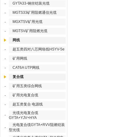
GYTA33-钢丝铠装光缆
-
MGTS33矿用阻燃通信光缆
-
MGXTSV矿用光缆
-
MGTSV矿用阻燃光缆
-
网线
超五类四对八芯网络线HSYV-5e
-
矿用网线
-
CAT6A UTP网线
-
复合缆
矿用五类综合网线
-
矿用光电复合缆
-
超五类复合 电源线
-
光缆光电复合缆
-
GYTA+YJV+HYA
光电复合缆GYTA+RVV阻燃铠装
-
型光缆