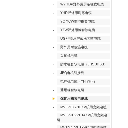
WYHDP野外用屏蔽橡皮电缆
-
YHD野外用耐寒电缆
-
YC YCW重型橡套电缆
-
YZW野外用橡套软电缆
-
UGFP高压屏蔽橡套软电缆
-
野外用耐低温电缆
-
采掘机电缆
-
防水橡套软电缆（JHS JHSB）
-
JBQ电机引接线
-
电焊机电缆（YH YHF）
-
通用橡套软电缆
-
煤矿用橡套电缆线
MVFPT8.7/10KV矿用变频电缆
-
MVFP-0.66/1.14KV矿用变频电
-
缆
MVFP-1.9/3.3KV矿用变频电缆