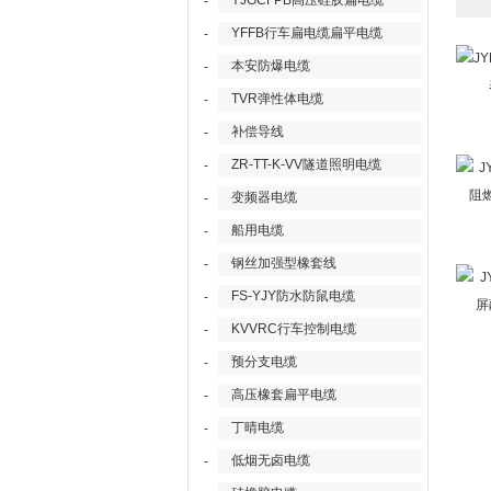
YJGCFPB高压硅胶扁电缆
-
YFFB行车扁电缆扁平电缆
-
本安防爆电缆
-
TVR弹性体电缆
-
补偿导线
-
ZR-TT-K-VV隧道照明电缆
-
变频器电缆
-
船用电缆
-
钢丝加强型橡套线
-
FS-YJY防水防鼠电缆
-
KVVRC行车控制电缆
-
预分支电缆
-
高压橡套扁平电缆
-
丁晴电缆
-
低烟无卤电缆
-