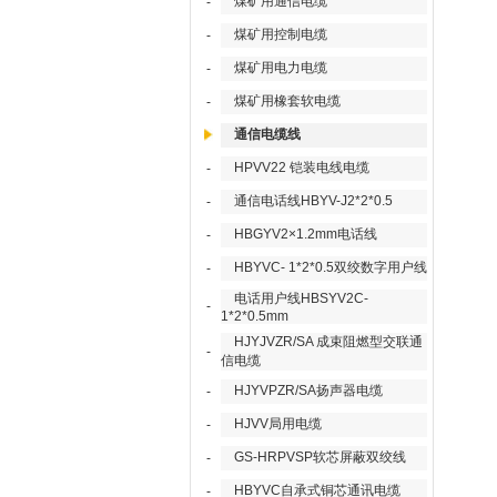
煤矿用通信电缆
-
煤矿用控制电缆
-
煤矿用电力电缆
-
煤矿用橡套软电缆
-
通信电缆线
HPVV22 铠装电线电缆
-
通信电话线HBYV-J2*2*0.5
-
HBGYV2×1.2mm电话线
-
HBYVC- 1*2*0.5双绞数字用户线
-
电话用户线HBSYV2C-
-
1*2*0.5mm
HJYJVZR/SA 成束阻燃型交联通
-
信电缆
HJYVPZR/SA扬声器电缆
-
HJVV局用电缆
-
GS-HRPVSP软芯屏蔽双绞线
-
HBYVC自承式铜芯通讯电缆
-