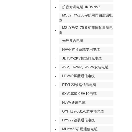
扩音对讲电缆HKDVNVZ
-
MSLYFYVZ50-9矿用同轴泄漏电
-
缆
MSLYFVZ 75-9 矿用同轴泄漏电
-
缆
光纤复合电缆
-
HAVP扩音系统专用电缆
-
JDYJY-2KV机场灯光电缆
-
AVV、AVVP、AVPV安装电缆
-
HJVVP屏蔽通信电缆
-
PTYL23铁路信号电缆
-
6XV1830-0EH10电缆
-
HJVV通讯电缆
-
GYFTZY-6B1-6芯单模光缆
-
HYV22铠装通信电缆
-
MHYA32矿用通信电缆
-