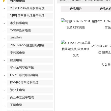
特种电缆线
YJGCFPB高压硅胶扁电缆
-
产品图片
产品名称
YFFB行车扁电缆扁平电缆
-
销售GYTA53-
本安防爆电缆
-
芯光
TVR弹性体电缆
-
补偿导线
-
ZR-TT-K-VV隧道照明电缆
-
GYTA53-24
缆 阻燃
变频器电缆
-
船用电缆
-
共 2 
钢丝加强型橡套线
-
FS-YJY防水防鼠电缆
-
KVVRC行车控制电缆
-
预分支电缆
-
高压橡套扁平电缆
-
丁晴电缆
-