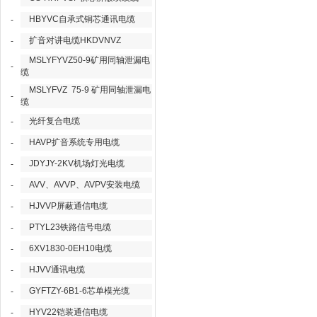
HBYVC自承式铜芯通讯电缆
-
扩音对讲电缆HKDVNVZ
-
MSLYFYVZ50-9矿用同轴泄漏电
-
缆
MSLYFVZ 75-9 矿用同轴泄漏电
-
缆
光纤复合电缆
-
HAVP扩音系统专用电缆
-
JDYJY-2KV机场灯光电缆
-
AVV、AVVP、AVPV安装电缆
-
HJVVP屏蔽通信电缆
-
PTYL23铁路信号电缆
-
6XV1830-0EH10电缆
-
HJVV通讯电缆
-
GYFTZY-6B1-6芯单模光缆
-
HYV22铠装通信电缆
-