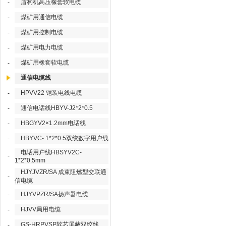
盾构机高压橡套软电缆
-
煤矿用通信电缆
-
煤矿用控制电缆
-
煤矿用电力电缆
-
煤矿用橡套软电缆
-
通信电缆线
HPVV22 铠装电线电缆
-
通信电话线HBYV-J2*2*0.5
-
HBGYV2×1.2mm电话线
-
HBYVC- 1*2*0.5双绞数字用户线
-
电话用户线HBSYV2C-
-
1*2*0.5mm
HJYJVZR/SA 成束阻燃型交联通
-
信电缆
HJYVPZR/SA扬声器电缆
-
HJVV局用电缆
-
GS-HRPVSP软芯屏蔽双绞线
-