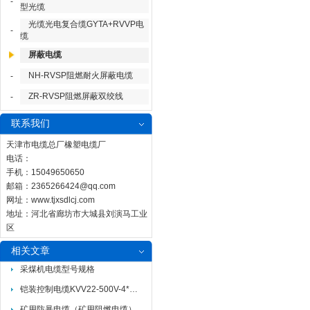
-
型光缆
光缆光电复合缆GYTA+RVVP电
-
缆
屏蔽电缆
NH-RVSP阻燃耐火屏蔽电缆
-
ZR-RVSP阻燃屏蔽双绞线
-
联系我们
天津市电缆总厂橡塑电缆厂
电话：
手机：15049650650
邮箱：
2365266424@qq.com
网址：
www.tjxsdlcj.com
地址：河北省廊坊市大城县刘演马工业
区
相关文章
采煤机电缆型号规格
铠装控制电缆KVV22-500V-4*2.5mm2
矿用防暴电缆（矿用阻燃电缆）