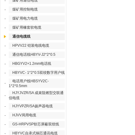
煤矿用通信电缆
-
煤矿用控制电缆
-
煤矿用电力电缆
-
煤矿用橡套软电缆
-
通信电缆线
HPVV22 铠装电线电缆
-
通信电话线HBYV-J2*2*0.5
-
HBGYV2×1.2mm电话线
-
HBYVC- 1*2*0.5双绞数字用户线
-
电话用户线HBSYV2C-
-
1*2*0.5mm
HJYJVZR/SA 成束阻燃型交联通
-
信电缆
HJYVPZR/SA扬声器电缆
-
HJVV局用电缆
-
GS-HRPVSP软芯屏蔽双绞线
-
HBYVC自承式铜芯通讯电缆
-