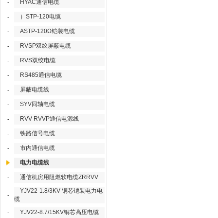
HYAC通信电缆
-
）STP-120电缆
-
ASTP-120Ω铠装电缆
-
RVSP双绞屏蔽电缆
-
RVS双绞电缆
-
RS485通信电缆
-
屏蔽电缆线
-
SYV同轴电缆
-
RVV RVVP通信电源线
-
铁路信号电缆
-
市内通信电缆
-
电力电缆线
通信机房用阻燃软电缆ZRRVV
-
YJV22-1.8/3KV 铜芯铠装电力电
-
缆
YJV22-8.7/15KV铜芯高压电缆
-