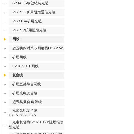
GYTA33-钢丝铠装光缆
-
MGTS33矿用阻燃通信光缆
-
MGXTSV矿用光缆
-
MGTSV矿用阻燃光缆
-
网线
超五类四对八芯网络线HSYV-5e
-
矿用网线
-
CAT6A UTP网线
-
复合缆
矿用五类综合网线
-
矿用光电复合缆
-
超五类复合 电源线
-
光缆光电复合缆
-
GYTA+YJV+HYA
光电复合缆GYTA+RVV阻燃铠装
-
型光缆