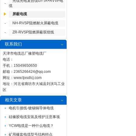
光缆光电复合缆GYTA+RVVP电
-
缆
屏蔽电缆
NH-RVSP阻燃耐火屏蔽电缆
-
ZR-RVSP阻燃屏蔽双绞线
-
联系我们
天津市电缆总厂橡塑电缆厂
电话：
手机：15049650650
邮箱：
2365266424@qq.com
网址：
www.tjxsdlcj.com
地址：河北省廊坊市大城县刘演马工业
区
相关文章
电机引接线-镀锡铜导体电缆
硅橡胶电缆安装及维护注意事项
YCW电缆是一种什么电缆？
矿用橡套电缆型号结构特点