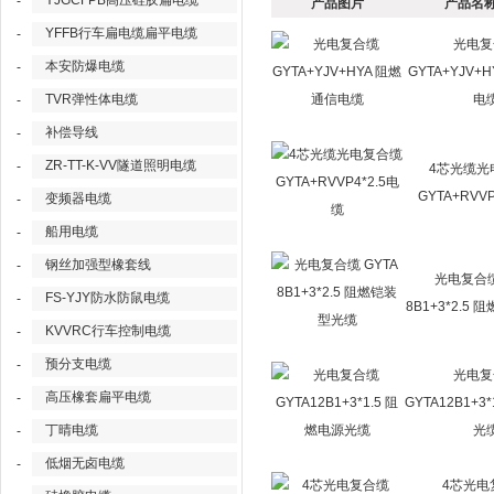
YJGCFPB高压硅胶扁电缆
-
产品图片
产品名称
YFFB行车扁电缆扁平电缆
-
光电复
本安防爆电缆
-
GYTA+YJV+
TVR弹性体电缆
电
-
补偿导线
-
ZR-TT-K-VV隧道照明电缆
-
4芯光缆光
GYTA+RVV
变频器电缆
-
船用电缆
-
钢丝加强型橡套线
-
光电复合缆
FS-YJY防水防鼠电缆
-
8B1+3*2.5
KVVRC行车控制电缆
-
预分支电缆
-
光电复
高压橡套扁平电缆
-
GYTA12B1+3
丁晴电缆
光
-
低烟无卤电缆
-
4芯光电