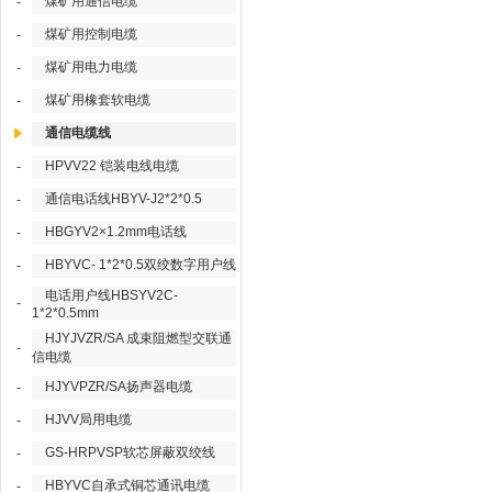
煤矿用通信电缆
-
煤矿用控制电缆
-
煤矿用电力电缆
-
煤矿用橡套软电缆
-
通信电缆线
HPVV22 铠装电线电缆
-
通信电话线HBYV-J2*2*0.5
-
HBGYV2×1.2mm电话线
-
HBYVC- 1*2*0.5双绞数字用户线
-
电话用户线HBSYV2C-
-
1*2*0.5mm
HJYJVZR/SA 成束阻燃型交联通
-
信电缆
HJYVPZR/SA扬声器电缆
-
HJVV局用电缆
-
GS-HRPVSP软芯屏蔽双绞线
-
HBYVC自承式铜芯通讯电缆
-