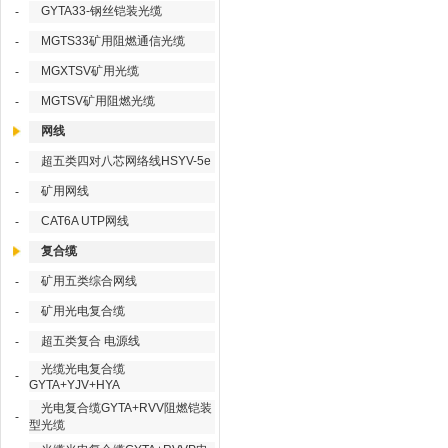
GYTA33-钢丝铠装光缆
-
MGTS33矿用阻燃通信光缆
-
MGXTSV矿用光缆
-
MGTSV矿用阻燃光缆
-
网线
超五类四对八芯网络线HSYV-5e
-
矿用网线
-
CAT6A UTP网线
-
复合缆
矿用五类综合网线
-
矿用光电复合缆
-
超五类复合 电源线
-
光缆光电复合缆
-
GYTA+YJV+HYA
光电复合缆GYTA+RVV阻燃铠装
-
型光缆