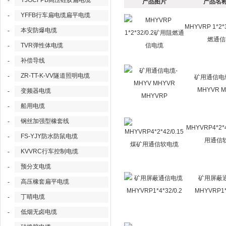
YJGCFPB高压硅胶扁电缆
-
产品图片
产品名称
YFFB行车扁电缆扁平电缆
-
MHYVRP 1*2*
本安防爆电缆
-
燃通信
TVR弹性体电缆
-
补偿导线
-
ZR-TT-K-VV隧道照明电缆
-
矿用通信电缆
MHYVR 
变频器电缆
-
船用电缆
-
钢丝加强型橡套线
-
MHYVRP4*2*4
FS-YJY防水防鼠电缆
-
用通信
KVVRC行车控制电缆
-
预分支电缆
-
矿用屏蔽
高压橡套扁平电缆
-
MHYVRP1*4
丁晴电缆
-
低烟无卤电缆
-