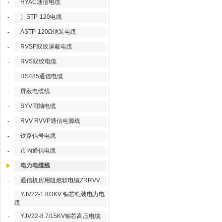
HYAC通信电缆
-
）STP-120电缆
-
ASTP-120Ω铠装电缆
-
RVSP双绞屏蔽电缆
-
RVS双绞电缆
-
RS485通信电缆
-
屏蔽电缆线
-
SYV同轴电缆
-
RVV RVVP通信电源线
-
铁路信号电缆
-
市内通信电缆
-
电力电缆线
通信机房用阻燃软电缆ZRRVV
-
YJV22-1.8/3KV 铜芯铠装电力电
-
缆
YJV22-8.7/15KV铜芯高压电缆
-