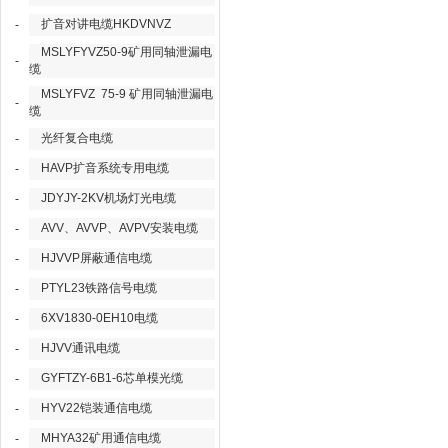
扩音对讲电缆HKDVNVZ
-
MSLYFYVZ50-9矿用同轴泄漏电
-
缆
MSLYFVZ 75-9 矿用同轴泄漏电
-
缆
光纤复合电缆
-
HAVP扩音系统专用电缆
-
JDYJY-2KV机场灯光电缆
-
AVV、AVVP、AVPV安装电缆
-
HJVVP屏蔽通信电缆
-
PTYL23铁路信号电缆
-
6XV1830-0EH10电缆
-
HJVV通讯电缆
-
GYFTZY-6B1-6芯单模光缆
-
HYV22铠装通信电缆
-
MHYA32矿用通信电缆
-