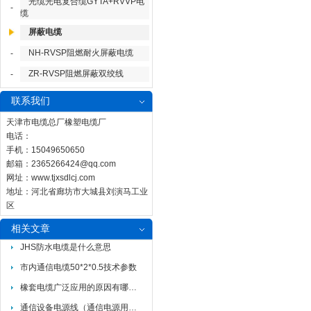
光缆光电复合缆GYTA+RVVP电
-
缆
屏蔽电缆
NH-RVSP阻燃耐火屏蔽电缆
-
ZR-RVSP阻燃屏蔽双绞线
-
联系我们
天津市电缆总厂橡塑电缆厂
电话：
手机：15049650650
邮箱：
2365266424@qq.com
网址：
www.tjxsdlcj.com
地址：河北省廊坊市大城县刘演马工业
区
相关文章
JHS防水电缆是什么意思
市内通信电缆50*2*0.5技术参数
橡套电缆广泛应用的原因有哪些？
通信设备电源线（通信电源用阻燃耐火软电缆）