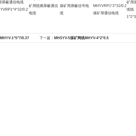
用屏蔽通信电缆
矿用
矿用阻燃屏蔽通信
煤矿用屏蔽信号电
MHYVRP1*2*32/0.2
YVRP1*4*32/0.2
缆线
电缆
缆
煤矿用通信电缆
1*2*3
V-1*5*7/0.37
下一篇：
MHSYV-5煤矿网线MHYV-4*2*0.5