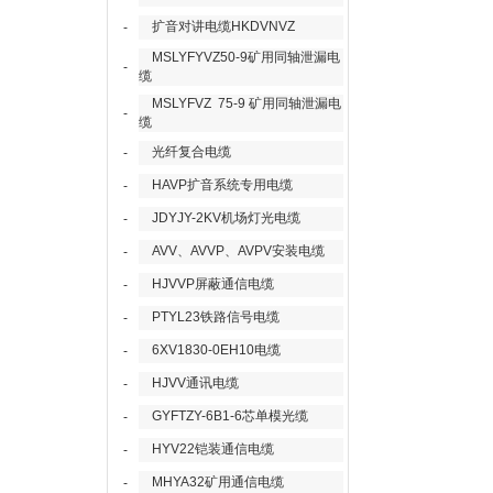
扩音对讲电缆HKDVNVZ
-
MSLYFYVZ50-9矿用同轴泄漏电
-
缆
MSLYFVZ 75-9 矿用同轴泄漏电
-
缆
光纤复合电缆
-
HAVP扩音系统专用电缆
-
JDYJY-2KV机场灯光电缆
-
AVV、AVVP、AVPV安装电缆
-
HJVVP屏蔽通信电缆
-
PTYL23铁路信号电缆
-
6XV1830-0EH10电缆
-
HJVV通讯电缆
-
GYFTZY-6B1-6芯单模光缆
-
HYV22铠装通信电缆
-
MHYA32矿用通信电缆
-