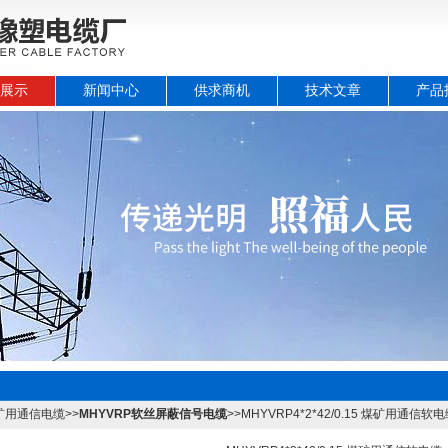
展示
新闻中心
供求商机
技术文章
产品
矿用通信电缆
>>
MHYVRP软丝屏蔽信号电缆
>>MHYVRP4*2*42/0.15 煤矿用通信软