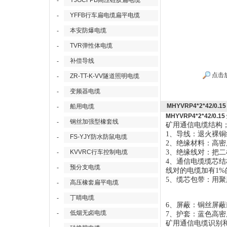
YJGCFPB高压硅胶扁电缆
-
YFFB行车扁电缆扁平电缆
-
本安防爆电缆
-
TVR弹性体电缆
-
补偿导线
-
点击
ZR-TT-K-VV隧道照明电缆
-
变频器电缆
-
MHYVRP4*2*42/0
船用电缆
-
MHYVRP4*2*42/0
钢丝加强型橡套线
-
矿用通信电缆结构
1、导线：退火裸铜线，
FS-YJY防水防鼠电缆
-
2、绝缘材料：高
KVVRC行车控制电缆
3、绝缘线对：把
-
4、通信电缆缆芯结
预分支电缆
-
线对的电缆加有1%
5、缆芯包带：用
高压橡套扁平电缆
-
丁晴电缆
-
6、屏蔽：铜丝屏蔽
低烟无卤电缆
-
7、护套：蓝色高
矿用通信电缆识别