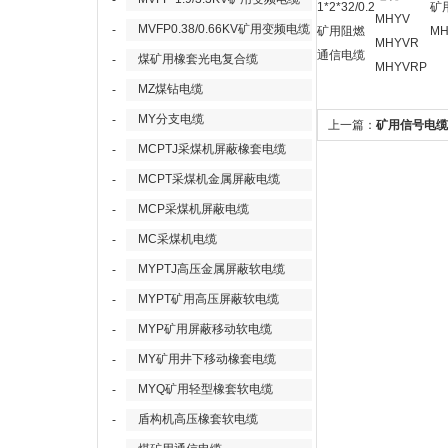
-
1*2*32/0.2
矿
MHYV
MVFP0.38/0.66KV矿用变频电缆
-
矿用阻燃
MH
MHYVR
通信电缆
煤矿用橡套光电复合缆
-
MHYVRP
MZ煤钻电缆
-
MY分支电缆
-
上一篇：
矿用信号电缆MHY
MCPTJ采煤机屏蔽橡套电缆
-
MCPT采煤机金属屏蔽电缆
-
MCP采煤机屏蔽电缆
-
MC采煤机电缆
-
MYPTJ高压金属屏蔽软电缆
-
MYPT矿用高压屏蔽软电缆
-
MYP矿用屏蔽移动软电缆
-
MY矿用井下移动橡套电缆
-
MYQ矿用轻型橡套软电缆
-
盾构机高压橡套软电缆
-