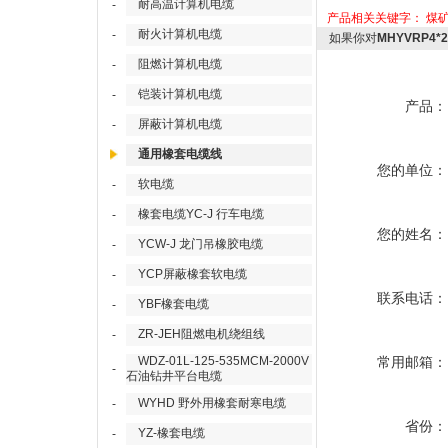
耐高温计算机电缆
-
产品相关关键字：
煤
耐火计算机电缆
-
如果你对
MHYVRP4*
阻燃计算机电缆
-
铠装计算机电缆
-
产品：
屏蔽计算机电缆
-
通用橡套电缆线
您的单位：
软电缆
-
橡套电缆YC-J 行车电缆
-
您的姓名：
YCW-J 龙门吊橡胶电缆
-
YCP屏蔽橡套软电缆
-
联系电话：
YBF橡套电缆
-
ZR-JEH阻燃电机绕组线
-
WDZ-01L-125-535MCM-2000V
常用邮箱：
-
石油钻井平台电缆
WYHD 野外用橡套耐寒电缆
-
省份：
YZ-橡套电缆
-