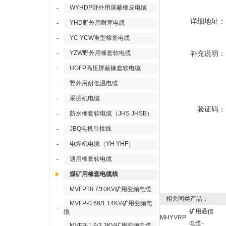
WYHDP野外用屏蔽橡皮电缆
-
详细地址：
YHD野外用耐寒电缆
-
YC YCW重型橡套电缆
-
YZW野外用橡套软电缆
补充说明：
-
UGFP高压屏蔽橡套软电缆
-
野外用耐低温电缆
-
采掘机电缆
-
验证码：
防水橡套软电缆（JHS JHSB）
-
JBQ电机引接线
-
电焊机电缆（YH YHF）
-
通用橡套软电缆
-
煤矿用橡套电缆线
MVFPT8.7/10KV矿用变频电缆
-
相关同类产品：
MVFP-0.66/1.14KV矿用变频电
-
矿用通信
缆
MHYVRP
电缆-
MVFP-1.9/3.3KV矿用变频电缆