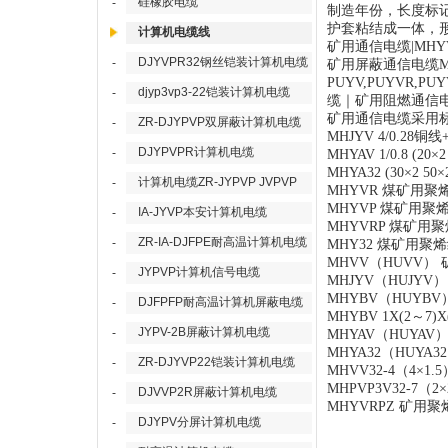
硅橡胶电缆
-
制造年份，长度标
护套粘结成一体，形
计算机电缆线
矿用通信电缆
|MH
DJYVPR32钢丝铠装计算机电缆
-
矿用屏蔽通信电缆MH
PUYV,PUYVR,PU
djyp3vp3-22铠装计算机电缆
-
缆｜矿用阻燃通信
矿用通信电缆采用
ZR-DJYPVP双屏蔽计算机电缆
-
MHJYV 4/0.2
DJYPVPR计算机电缆
-
MHYAV 1/0.8
MHYA32 (30×
计算机电缆ZR-JYPVP JVPVP
-
MHYVR 煤矿用
MHYVP 煤矿用
IA-JYVP本安计算机电缆
-
MHYVRP 煤矿
ZR-IA-DJFPE耐高温计算机电缆
-
MHY32 煤矿用
MHVV（HUVV
JYPVP计算机信号电缆
-
MHJYV（HUJ
MHYBV（HUYBV
DJFPFP耐高温计算机屏蔽电缆
-
MHYBV 1X(2～7)X(
JYPV-2B屏蔽计算机电缆
-
MHYAV（HUY
MHYA32（HU
ZR-DJYVP22铠装计算机电缆
-
MHVV32-4（4
MHPVP3V32-7
DJVVP2R屏蔽计算机电缆
-
MHYVRPZ 矿
DJYPV分屏计算机电缆
-