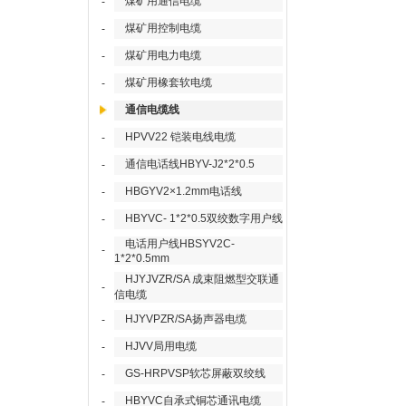
煤矿用通信电缆
-
煤矿用控制电缆
-
煤矿用电力电缆
-
煤矿用橡套软电缆
-
通信电缆线
HPVV22 铠装电线电缆
-
通信电话线HBYV-J2*2*0.5
-
HBGYV2×1.2mm电话线
-
HBYVC- 1*2*0.5双绞数字用户线
-
电话用户线HBSYV2C-
-
1*2*0.5mm
HJYJVZR/SA 成束阻燃型交联通
-
信电缆
HJYVPZR/SA扬声器电缆
-
HJVV局用电缆
-
GS-HRPVSP软芯屏蔽双绞线
-
HBYVC自承式铜芯通讯电缆
-