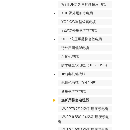
WYHDP野外用屏蔽橡皮电缆
-
YHD野外用耐寒电缆
-
YC YCW重型橡套电缆
-
YZW野外用橡套软电缆
-
UGFP高压屏蔽橡套软电缆
-
野外用耐低温电缆
-
采掘机电缆
-
防水橡套软电缆（JHS JHSB）
-
JBQ电机引接线
-
电焊机电缆（YH YHF）
-
通用橡套软电缆
-
煤矿用橡套电缆线
MVFPT8.7/10KV矿用变频电缆
-
MVFP-0.66/1.14KV矿用变频电
-
缆
MVFP-1.9/3.3KV矿用变频电缆