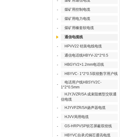
煤矿用通信电缆
-
煤矿用控制电缆
-
煤矿用电力电缆
-
煤矿用橡套软电缆
-
通信电缆线
HPVV22 铠装电线电缆
-
通信电话线HBYV-J2*2*0.5
-
HBGYV2×1.2mm电话线
-
HBYVC- 1*2*0.5双绞数字用户线
-
电话用户线HBSYV2C-
-
1*2*0.5mm
HJYJVZR/SA 成束阻燃型交联通
-
信电缆
HJYVPZR/SA扬声器电缆
-
HJVV局用电缆
-
GS-HRPVSP软芯屏蔽双绞线
-
HBYVC自承式铜芯通讯电缆
-