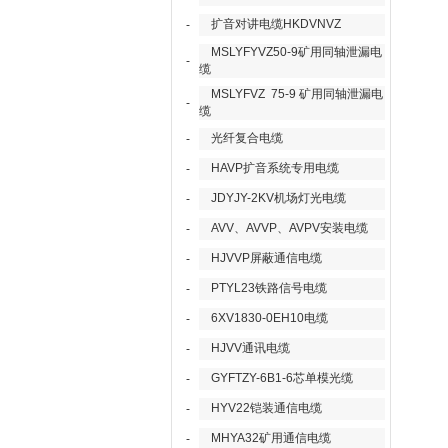
扩音对讲电缆HKDVNVZ
-
MSLYFYVZ50-9矿用同轴泄漏电
-
缆
MSLYFVZ 75-9 矿用同轴泄漏电
-
缆
光纤复合电缆
-
HAVP扩音系统专用电缆
-
JDYJY-2KV机场灯光电缆
-
AVV、AVVP、AVPV安装电缆
-
HJVVP屏蔽通信电缆
-
PTYL23铁路信号电缆
-
6XV1830-0EH10电缆
-
HJVV通讯电缆
-
GYFTZY-6B1-6芯单模光缆
-
HYV22铠装通信电缆
-
MHYA32矿用通信电缆
-