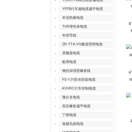
YJGCFPB高压硅胶扁电缆
-
YFFB行车扁电缆扁平电缆
-
本安防爆电缆
-
TVR弹性体电缆
-
补偿导线
-
ZR-TT-K-VV隧道照明电缆
-
变频器电缆
-
船用电缆
-
钢丝加强型橡套线
-
FS-YJY防水防鼠电缆
M
-
KVVRC行车控制电缆
-
预分支电缆
-
高压橡套扁平电缆
-
丁晴电缆
-
低烟无卤电缆
-