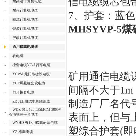
信电缆缆芯包
-
耐高温计算机电缆
-
耐火计算机电缆
7、护套：蓝
-
阻燃计算机电缆
MHSYVP-5煤
-
铠装计算机电缆
-
屏蔽计算机电缆
通用橡套电缆线
-
软电缆
-
橡套电缆YC-J 行车电缆
矿用通信电缆
-
YCW-J 龙门吊橡胶电缆
-
YCP屏蔽橡套软电缆
间隔不大于1
-
YBF橡套电缆
制造厂厂名代
-
ZR-JEH阻燃电机绕组线
WDZ-01L-125-535MCM-2000V
-
表面上，但与
石油钻井平台电缆
-
WYHD 野外用橡套耐寒电缆
塑综合护套(
-
YZ-橡套电缆