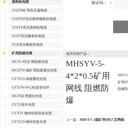
盾构机电缆
验证码：
-
UGEFB矿用高压扁电缆
-
UGEFHP高压耐寒橡套软电缆
-
UGEFP高压盾构机电缆
-
UGFP高压橡套软电缆
-
UGF高压橡套软电缆
矿用阻燃光缆
相关同类产品：
MHSYV-5-
-
MGTS 8芯矿用阻燃光缆
-
MGXTW-煤矿用阻燃通信光缆
4*2*0.5矿用
MHY
-
GYTA53-单模重铠光缆
矿线MH
网线 阻燃防
-
GYXTW-中心松套管光纤
阻燃防
-
MGTS矿用通信光缆
爆
-
GYTA室外光缆
-
GYXTS 钢丝铠装防鼠光缆
上一篇：
MHSYV-5煤矿用4对八芯网线
-
GYTA33-钢丝铠装光缆