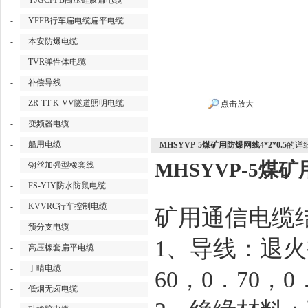
-
YJGCFPB高压硅胶扁电缆
-
YFFB行车扁电缆扁平电缆
-
本安防爆电缆
-
TVR弹性体电缆
-
补偿导线
-
ZR-TT-K-VV隧道照明电缆
点击放大
-
变频器电缆
-
船用电缆
MHSYVP-5煤矿用防爆网线4*2*0.5
的详
MHSYVP-5煤矿
-
钢丝加强型橡套线
-
FS-YJY防水防鼠电缆
-
KVVRC行车控制电缆
矿用通信电缆
-
预分支电缆
1、导线：退火
-
高压橡套扁平电缆
-
丁晴电缆
60，0．70，0
-
低烟无卤电缆