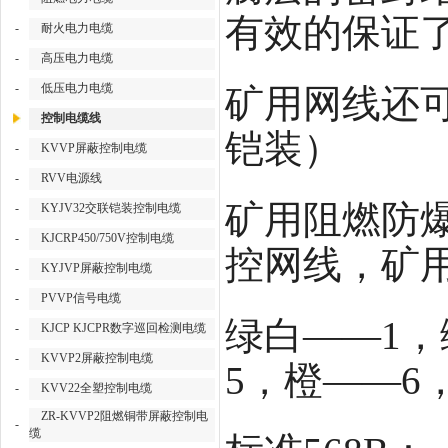
有效的保证
-
耐火电力电缆
-
高压电力电缆
-
低压电力电缆
矿用网线还
控制电缆线
铠装）
-
KVVP屏蔽控制电缆
-
RVV电源线
矿用阻燃防爆
-
KYJV32交联铠装控制电缆
-
KJCRP450/750V控制电缆
控网线，矿用
-
KYJVP屏蔽控制电缆
-
PVVP信号电缆
绿白——1，
-
KJCP KJCPR数字巡回检测电缆
-
KVVP2屏蔽控制电缆
5，橙——6
-
KVV22全塑控制电缆
ZR-KVVP2阻燃铜带屏蔽控制电
-
缆