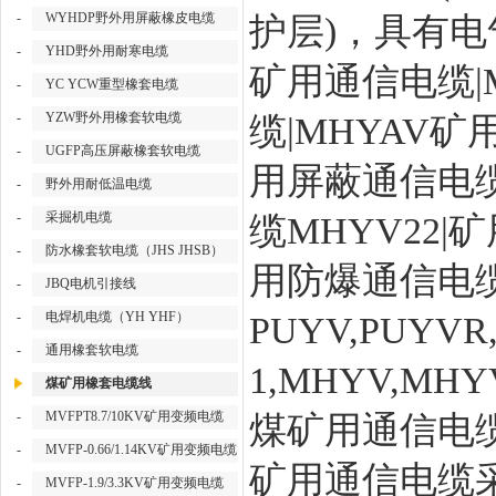
-
WYHDP野外用屏蔽橡皮电缆
护层)，具有
-
YHD野外用耐寒电缆
矿用通信电缆|
-
YC YCW重型橡套电缆
-
YZW野外用橡套软电缆
缆|MHYAV
-
UGFP高压屏蔽橡套软电缆
用屏蔽通信电缆
-
野外用耐低温电缆
-
采掘机电缆
缆MHYV22|
-
防水橡套软电缆（JHS JHSB）
用防爆通信电
-
JBQ电机引接线
-
电焊机电缆（YH YHF）
PUYV,PUYVR,
-
通用橡套软电缆
1,MHYV,MHY
煤矿用橡套电缆线
-
MVFPT8.7/10KV矿用变频电缆
煤矿用通信电
-
MVFP-0.66/1.14KV矿用变频电缆
矿用通信电缆采用标准
-
MVFP-1.9/3.3KV矿用变频电缆