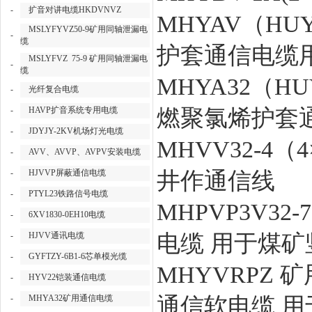
-
扩音对讲电缆HKDVNVZ
MHYAV（H
MSLYFYVZ50-9矿用同轴泄漏电
-
缆
护套通信电缆
MSLYFVZ 75-9 矿用同轴泄漏电
-
缆
MHYA32（
-
光纤复合电缆
-
HAVP扩音系统专用电缆
燃聚氯烯护套
-
JDYJY-2KV机场灯光电缆
MHVV32-4
-
AVV、AVVP、AVPV安装电缆
-
HJVVP屏蔽通信电缆
井作通信线
-
PTYL23铁路信号电缆
MHPVP3V32
-
6XV1830-0EH10电缆
-
HJVV通讯电缆
电缆 用于煤
-
GYFTZY-6B1-6芯单模光缆
MHYVRPZ
-
HYV22铠装通信电缆
-
MHYA32矿用通信电缆
通信软电缆 