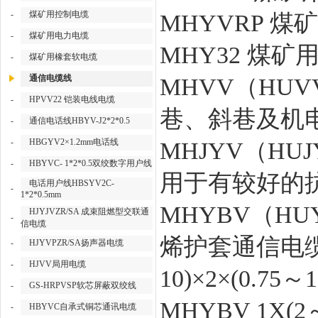
-
煤矿用控制电缆
MHYVRP 
-
煤矿用电力电缆
MHY32 煤
-
煤矿用橡套软电缆
通信电缆线
MHVV（HU
-
HPVV22 铠装电线电缆
巷、斜巷及机
-
通信电话线HBYV-J2*2*0.5
-
HBGYV2×1.2mm电话线
MHJYV（H
-
HBYVC- 1*2*0.5双绞数字用户线
用于有较好的
电话用户线HBSYV2C-
-
1*2*0.5mm
MHYBV（H
HJYJVZR/SA 成束阻燃型交联通
-
信电缆
烯护套通信电缆
-
HJYVPZR/SA扬声器电缆
-
HJVV局用电缆
10)×2×(0.75～
-
GS-HRPVSP软芯屏蔽双绞线
MHYBV 1X(2～7
-
HBYVC自承式铜芯通讯电缆