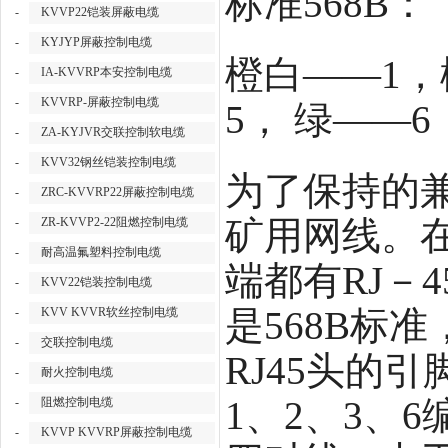
标准568B：
-
KVVP22铠装屏蔽电缆
-
KYJYP屏蔽控制电缆
橙白——1，
-
IA-KVVRP本安控制电缆
-
KVVRP-屏蔽控制电缆
5， 绿——
-
ZA-KYJVR交联控制软电缆
-
KVV32钢丝铠装控制电缆
为了保持的兼
-
ZRC-KVVRP22屏蔽控制电缆
矿用网线。
-
ZR-KVVP2-22阻燃控制电缆
-
耐高温氟塑料控制电缆
端都有RJ－
-
KVV22铠装控制电缆
是568B标
-
KVV KVVR软丝控制电缆
-
交联控制电缆
RJ45头的
-
耐火控制电缆
1、2、3、
-
阻燃控制电缆
-
KVVP KVVRP屏蔽控制电缆