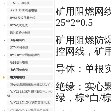
-
）STP-120电缆
矿用阻燃网线规格：
-
ASTP-120Ω铠装电缆
-
RVSP双绞屏蔽电缆
25*2*0.5
-
RVS双绞电缆
-
RS485通信电缆
矿用阻燃防爆
-
屏蔽电缆线
-
SYV同轴电缆
控网线，矿
-
RVV RVVP通信电源线
-
铁路信号电缆
导体：单根实
-
市内通信电缆
电力电缆线
绝缘：实心聚
-
通信机房用阻燃软电缆ZRRVV
YJV22-1.8/3KV 铜芯铠装电力电
-
绿，棕*白/
缆
-
YJV22-8.7/15KV铜芯高压电缆
-
26/35KV-YJV22高压电力电缆