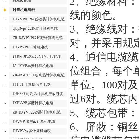
2、绝缘材料
-
硅橡胶电缆
计算机电缆线
线的颜色。
-
DJYVPR32钢丝铠装计算机电缆
3、绝缘线对
-
djyp3vp3-22铠装计算机电缆
-
ZR-DJYPVP双屏蔽计算机电缆
对，并采用规
-
DJYPVPR计算机电缆
4、通信电缆缆
-
计算机电缆ZR-JYPVP JVPVP
-
IA-JYVP本安计算机电缆
位组合，每个
-
ZR-IA-DJFPE耐高温计算机电缆
单位。100对
-
JYPVP计算机信号电缆
-
DJFPFP耐高温计算机屏蔽电缆
过6对。缆芯
-
JYPV-2B屏蔽计算机电缆
5、缆芯包带
-
ZR-DJYVP22铠装计算机电缆
-
DJVVP2R屏蔽计算机电缆
6、屏蔽：铜
-
DJYPV分屏计算机电缆