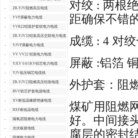
对绞 : 两
-
ZR-YJV阻燃高压电缆
距确保不错的
-
VVP屏蔽电力电缆
-
VVR22铠装护套软电力电缆
-
ZR-YJV32铠装高压交联电力电缆
成缆 : 4 
-
YJVP屏蔽电力电缆
-
VV VV22 铠装电力电缆
屏蔽 :铝箔 
-
YJLV 0.6/1KV铝芯电力电缆
-
YJV低压铜芯电缆线
外护套：阻燃
-
ZR-YJV22阻燃高压铠装电缆
-
RVV软芯护套电源电缆
-
XV耐低温橡胶绝缘电缆
煤矿用阻燃
-
BXF耐低温电缆
好。中间接头
-
隔氧层阻燃电力电缆
-
光伏板接地线
腐层的密封
-
阻燃电力电缆