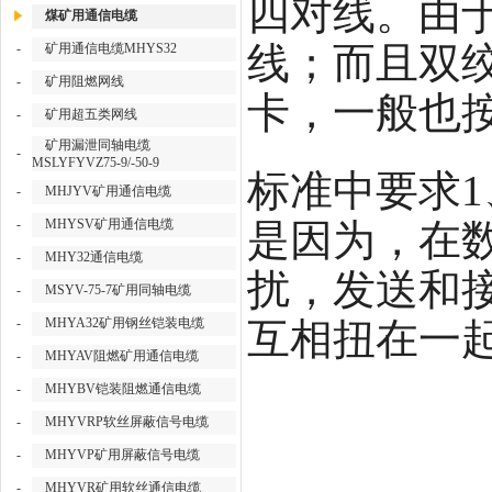
四对线。由于
煤矿用通信电缆
线；而且双绞
-
矿用通信电缆MHYS32
-
矿用阻燃网线
卡，一般也按
-
矿用超五类网线
矿用漏泄同轴电缆
-
MSLYFYVZ75-9/-50-9
标准中要求1
-
MHJYV矿用通信电缆
-
MHYSV矿用通信电缆
是因为，在
-
MHY32通信电缆
扰，发送和
-
MSYV-75-7矿用同轴电缆
-
MHYA32矿用钢丝铠装电缆
互相扭在一
-
MHYAV阻燃矿用通信电缆
-
MHYBV铠装阻燃通信电缆
-
MHYVRP软丝屏蔽信号电缆
-
MHYVP矿用屏蔽信号电缆
-
MHYVR矿用软丝通信电缆