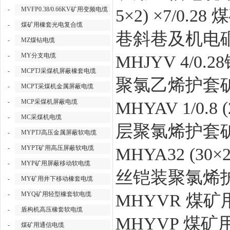
-
MVFP0.38/0.66KV矿用变频电缆
5×2) ×7/
-
煤矿用橡套光电复合缆
巷斜巷及机电
-
MZ煤钻电缆
-
MY分支电缆
MHJYV 4/0
-
MCPTJ采煤机屏蔽橡套电缆
聚氯乙烯护套
-
MCPT采煤机金属屏蔽电缆
-
MCP采煤机屏蔽电缆
MHYAV 1/0.
-
MC采煤机电缆
层聚氯烯护套
-
MYPTJ高压金属屏蔽软电缆
-
MYPT矿用高压屏蔽软电缆
MHYA32 (3
-
MYP矿用屏蔽移动软电缆
丝铠装聚氯烯
-
MY矿用井下移动橡套电缆
-
MYQ矿用轻型橡套软电缆
MHYVR 煤
-
盾构机高压橡套软电缆
MHYVP 煤
-
煤矿用通信电缆