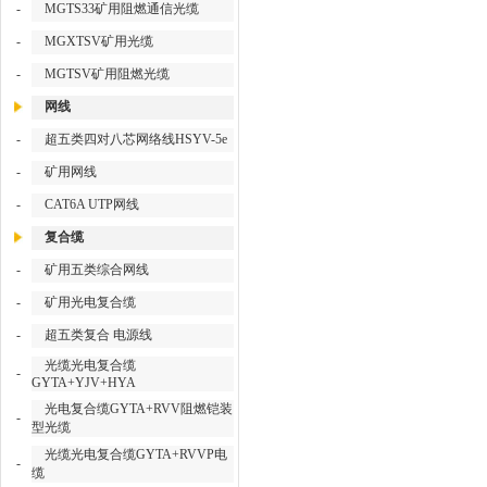
-
MGTS33矿用阻燃通信光缆
-
MGXTSV矿用光缆
-
MGTSV矿用阻燃光缆
网线
-
超五类四对八芯网络线HSYV-5e
-
矿用网线
-
CAT6A UTP网线
复合缆
-
矿用五类综合网线
-
矿用光电复合缆
-
超五类复合 电源线
光缆光电复合缆
-
GYTA+YJV+HYA
光电复合缆GYTA+RVV阻燃铠装
-
型光缆
光缆光电复合缆GYTA+RVVP电
-
缆