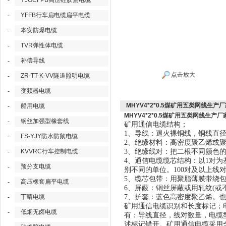
YJGCFPB高压硅胶扁电缆
-
YFFB行车扁电缆扁平电缆
-
本安防爆电缆
-
TVR弹性体电缆
-
补偿导线
-
点击放大
ZR-TT-K-VV隧道照明电缆
-
变频器电缆
-
MHYV4*2*0.5煤矿用五类网线生产
船用电缆
-
MHYV4*2*0.5煤矿用五类网线生产厂
钢丝加强型橡套线
-
矿用通信电缆结构；
1、导线：退火裸铜线，铜线直径为0．
FS-YJY防水防鼠电缆
-
2、绝缘材料：高密度聚乙烯或
KVVRC行车控制电缆
3、绝缘线对：把二根不同颜色
-
4、通信电缆缆芯结构：以1对
预分支电缆
-
别不同的单位。100对及以上线
5、缆芯包带：用聚脂薄膜带绕
高压橡套扁平电缆
-
6、屏蔽：铜丝屏蔽或用轧纹(或
丁晴电缆
7、护套：蓝色高密度聚乙烯。
-
矿用通信电缆识别和长度标记；
低烟无卤电缆
-
有：导线直径，线对数量，电缆
述标记错开。矿用通信电缆采用