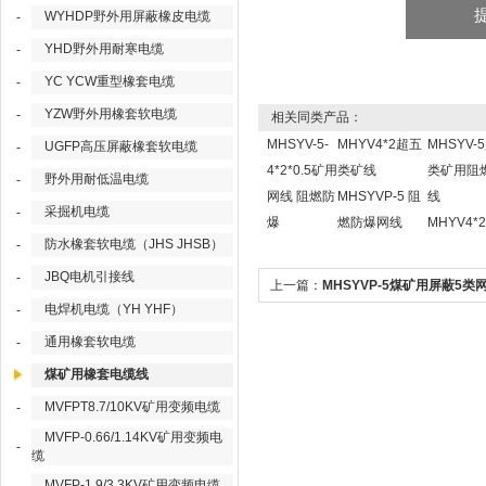
WYHDP野外用屏蔽橡皮电缆
-
YHD野外用耐寒电缆
-
YC YCW重型橡套电缆
-
YZW野外用橡套软电缆
-
相关同类产品：
MHSYV-5-
MHYV4*2超五
MHSYV-
UGFP高压屏蔽橡套软电缆
-
4*2*0.5矿用
类矿线
类矿用阻
野外用耐低温电缆
-
网线 阻燃防
MHSYVP-5 阻
线
采掘机电缆
-
爆
燃防爆网线
MHYV4*2
防水橡套软电缆（JHS JHSB）
-
JBQ电机引接线
-
上一篇：
MHSYVP-5煤矿用屏蔽5类
电焊机电缆（YH YHF）
-
MHYVP4*2现货
通用橡套软电缆
-
煤矿用橡套电缆线
MVFPT8.7/10KV矿用变频电缆
-
MVFP-0.66/1.14KV矿用变频电
-
缆
MVFP-1.9/3.3KV矿用变频电缆