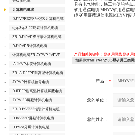
硅橡胶电缆
-
具有电气性能，施工方便的特点
计算机电缆线
矿用通信电缆|MHYV矿用通信电缆
缆|矿用屏蔽通信电缆MHYVP|
DJYVPR32钢丝铠装计算机电缆
-
djyp3vp3-22铠装计算机电缆
-
ZR-DJYPVP双屏蔽计算机电缆
-
DJYPVPR计算机电缆
-
产品相关关键字：
煤矿用网线
煤矿用
计算机电缆ZR-JYPVP JVPVP
-
如果你对
MHYV4*2*0.5煤矿用五
IA-JYVP本安计算机电缆
-
ZR-IA-DJFPE耐高温计算机电缆
-
产品：
JYPVP计算机信号电缆
-
DJFPFP耐高温计算机屏蔽电缆
-
您的单位：
JYPV-2B屏蔽计算机电缆
-
ZR-DJYVP22铠装计算机电缆
-
DJVVP2R屏蔽计算机电缆
-
您的姓名：
DJYPV分屏计算机电缆
-