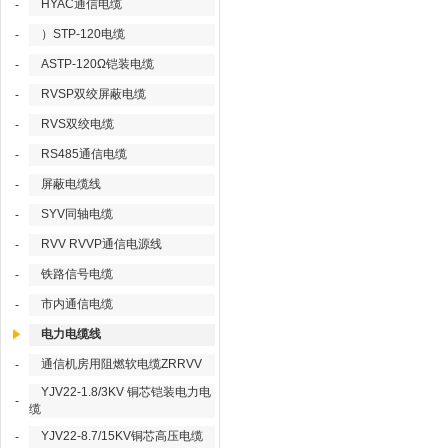
HYAC通信电缆
-
）STP-120电缆
-
ASTP-120Ω铠装电缆
-
RVSP双绞屏蔽电缆
-
RVS双绞电缆
-
RS485通信电缆
-
屏蔽电缆线
-
SYV同轴电缆
-
RVV RVVP通信电源线
-
铁路信号电缆
-
市内通信电缆
-
电力电缆线
通信机房用阻燃软电缆ZRRVV
-
YJV22-1.8/3KV 铜芯铠装电力电
-
缆
YJV22-8.7/15KV铜芯高压电缆
-