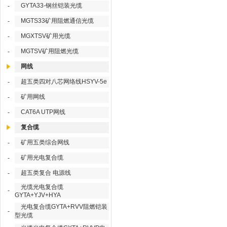
GYTA33-钢丝铠装光缆
-
MGTS33矿用阻燃通信光缆
-
MGXTSV矿用光缆
-
MGTSV矿用阻燃光缆
-
网线
超五类四对八芯网络线HSYV-5e
-
矿用网线
-
CAT6A UTP网线
-
复合缆
矿用五类综合网线
-
矿用光电复合缆
-
超五类复合 电源线
-
光缆光电复合缆
-
GYTA+YJV+HYA
光电复合缆GYTA+RVV阻燃铠装
-
型光缆