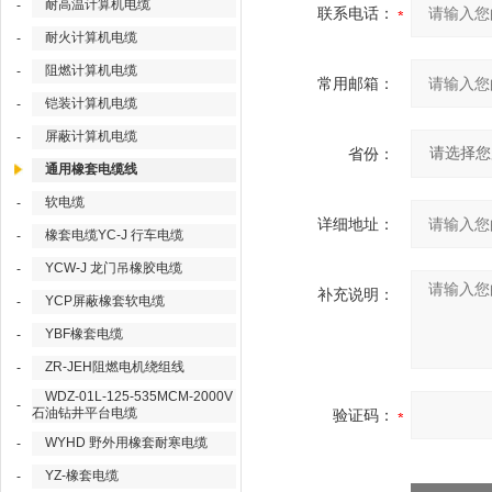
耐高温计算机电缆
-
联系电话：
耐火计算机电缆
-
阻燃计算机电缆
-
常用邮箱：
铠装计算机电缆
-
屏蔽计算机电缆
-
省份：
通用橡套电缆线
软电缆
-
详细地址：
橡套电缆YC-J 行车电缆
-
YCW-J 龙门吊橡胶电缆
-
补充说明：
YCP屏蔽橡套软电缆
-
YBF橡套电缆
-
ZR-JEH阻燃电机绕组线
-
WDZ-01L-125-535MCM-2000V
-
石油钻井平台电缆
验证码：
WYHD 野外用橡套耐寒电缆
-
YZ-橡套电缆
-