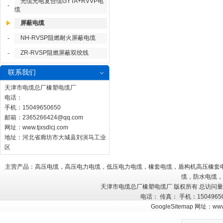
光缆光电复合缆GYTA+RVVP电
-
缆
屏蔽电缆
NH-RVSP阻燃耐火屏蔽电缆
-
ZR-RVSP阻燃屏蔽双绞线
-
联系我们
天津市电缆总厂橡塑电缆厂
电话：
手机：15049650650
邮箱：
2365266424@qq.com
网址：
www.tjxsdlcj.com
地址：河北省廊坊市大城县刘演马工业
区
主营产品：高压电缆，高压电力电缆，低压电力电缆，橡套电缆，盾构机高压橡套
缆，防水电缆，
天津市电缆总厂橡塑电缆厂 版权所有 总访问
电话： 传真： 手机：150496
GoogleSitemap
网址：
www