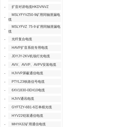
扩音对讲电缆HKDVNVZ
-
MSLYFYVZ50-9矿用同轴泄漏电
-
缆
MSLYFVZ 75-9 矿用同轴泄漏电
-
缆
光纤复合电缆
-
HAVP扩音系统专用电缆
-
JDYJY-2KV机场灯光电缆
-
AVV、AVVP、AVPV安装电缆
-
HJVVP屏蔽通信电缆
-
PTYL23铁路信号电缆
-
6XV1830-0EH10电缆
-
HJVV通讯电缆
-
GYFTZY-6B1-6芯单模光缆
-
HYV22铠装通信电缆
-
MHYA32矿用通信电缆
-