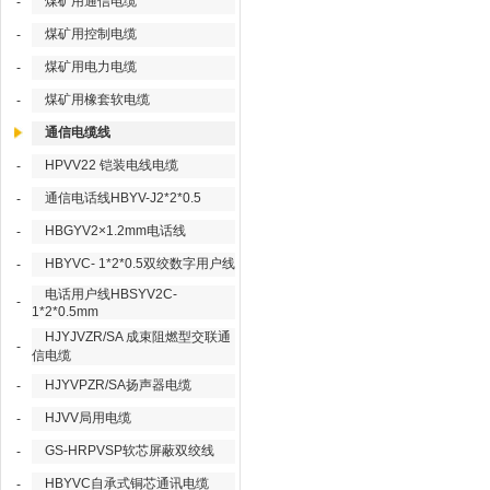
煤矿用通信电缆
-
煤矿用控制电缆
-
煤矿用电力电缆
-
煤矿用橡套软电缆
-
通信电缆线
HPVV22 铠装电线电缆
-
通信电话线HBYV-J2*2*0.5
-
HBGYV2×1.2mm电话线
-
HBYVC- 1*2*0.5双绞数字用户线
-
电话用户线HBSYV2C-
-
1*2*0.5mm
HJYJVZR/SA 成束阻燃型交联通
-
信电缆
HJYVPZR/SA扬声器电缆
-
HJVV局用电缆
-
GS-HRPVSP软芯屏蔽双绞线
-
HBYVC自承式铜芯通讯电缆
-