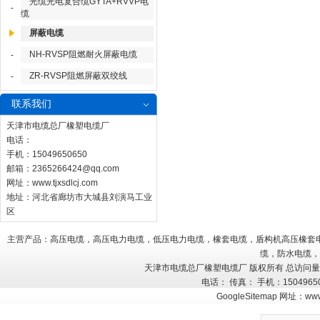
光缆光电复合缆GYTA+RVVP电
-
缆
屏蔽电缆
NH-RVSP阻燃耐火屏蔽电缆
-
ZR-RVSP阻燃屏蔽双绞线
-
联系我们
天津市电缆总厂橡塑电缆厂
电话：
手机：15049650650
邮箱：
2365266424@qq.com
网址：
www.tjxsdlcj.com
地址：河北省廊坊市大城县刘演马工业
区
主营产品：高压电缆，高压电力电缆，低压电力电缆，橡套电缆，盾构机高压橡套
缆，防水电缆，
天津市电缆总厂橡塑电缆厂 版权所有 总访问
电话： 传真： 手机：150496
GoogleSitemap
网址：
www