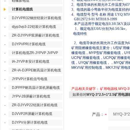
硅橡胶电缆
-
2、电缆导体的长期允许工作温度为65
计算机电缆线
3、电缆的最小弯曲半径为电缆直径的
4、电缆型号 型号 名称 用途 UYQ 
DJYVPR32钢丝铠装计算机电缆
-
GB12972.9-91 MT818.9-1999
本产品适用于额定电压0.3/0.5KV
djyp3vp3-22铠装计算机电缆
-
1、额定电压U0/U分别为0.3/0.5kv。
电缆特性
ZR-DJYPVP双屏蔽计算机电缆
-
2、电缆导体的长期允许工作温度为6
DJYPVPR计算机电缆
-
矿用阻燃橡套电缆主要分；
U
型矿用橡
计算机电缆ZR-JYPVP JVPVP
橡套电缆，
MYP
型矿用橡套电缆，
UY
-
UCP
矿用橡套电缆，
UCPQ
矿用橡套
IA-JYVP本安计算机电缆
-
缆，
UYQ
矿用橡套电缆，，
MYQ
矿用
MKVV
矿用控制电缆，
MKYJY
矿用电
ZR-IA-DJFPE耐高温计算机电缆
-
JYPVP计算机信号电缆
-
DJFPFP耐高温计算机屏蔽电缆
-
产品相关关键字：
矿用电源线
MYQ-3*
如果你对
MYQ-3*2.5+1*2.5矿用
JYPV-2B屏蔽计算机电缆
-
ZR-DJYVP22铠装计算机电缆
-
DJVVP2R屏蔽计算机电缆
-
产品：
DJYPV分屏计算机电缆
-