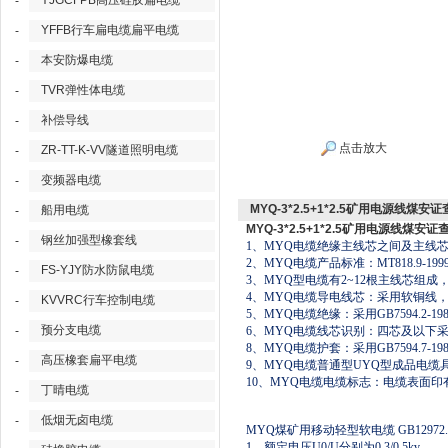
YJGCFPB高压硅胶扁电缆
-
YFFB行车扁电缆扁平电缆
-
本安防爆电缆
-
TVR弹性体电缆
-
补偿导线
-
点击放大
ZR-TT-K-VV隧道照明电缆
-
变频器电缆
-
MYQ-3*2.5+1*2.5矿用电源线煤安
船用电缆
-
MYQ-3*2.5+1*2.5矿用电源线煤安证
钢丝加强型橡套线
-
1、MYQ电缆绝缘主线芯之间及主线芯
2、MYQ电缆产品标准：MT818.9-199
FS-YJY防水防鼠电缆
-
3、MYQ型电缆有2~12根主线芯
4、MYQ电缆导电线芯：采用软铜线，其性能
KVVRC行车控制电缆
-
5、MYQ电缆绝缘：采用GB7594.2-19
预分支电缆
-
6、MYQ电缆线芯识别：四芯及以下
8、MYQ电缆护套：采用GB7594.7-19
高压橡套扁平电缆
-
9、MYQ电缆普通型UYQ型成品电缆具
10、MYQ电缆电缆标志：电缆表面
丁晴电缆
-
低烟无卤电缆
-
MYQ煤矿用移动轻型软电缆 GB12972.
1、额定电压U0/U分别为0.3/0.5kv。