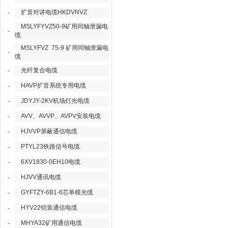
扩音对讲电缆HKDVNVZ
-
MSLYFYVZ50-9矿用同轴泄漏电
-
缆
MSLYFVZ 75-9 矿用同轴泄漏电
-
缆
光纤复合电缆
-
HAVP扩音系统专用电缆
-
JDYJY-2KV机场灯光电缆
-
AVV、AVVP、AVPV安装电缆
-
HJVVP屏蔽通信电缆
-
PTYL23铁路信号电缆
-
6XV1830-0EH10电缆
-
HJVV通讯电缆
-
GYFTZY-6B1-6芯单模光缆
-
HYV22铠装通信电缆
-
MHYA32矿用通信电缆
-