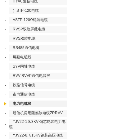
HYAC通信电缆
-
）STP-120电缆
-
ASTP-120Ω铠装电缆
-
RVSP双绞屏蔽电缆
-
RVS双绞电缆
-
RS485通信电缆
-
屏蔽电缆线
-
SYV同轴电缆
-
RVV RVVP通信电源线
-
铁路信号电缆
-
市内通信电缆
-
电力电缆线
通信机房用阻燃软电缆ZRRVV
-
YJV22-1.8/3KV 铜芯铠装电力电
-
缆
YJV22-8.7/15KV铜芯高压电缆
-