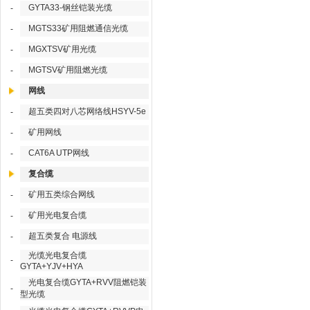
GYTA33-钢丝铠装光缆
-
MGTS33矿用阻燃通信光缆
-
MGXTSV矿用光缆
-
MGTSV矿用阻燃光缆
-
网线
超五类四对八芯网络线HSYV-5e
-
矿用网线
-
CAT6A UTP网线
-
复合缆
矿用五类综合网线
-
矿用光电复合缆
-
超五类复合 电源线
-
光缆光电复合缆
-
GYTA+YJV+HYA
光电复合缆GYTA+RVV阻燃铠装
-
型光缆