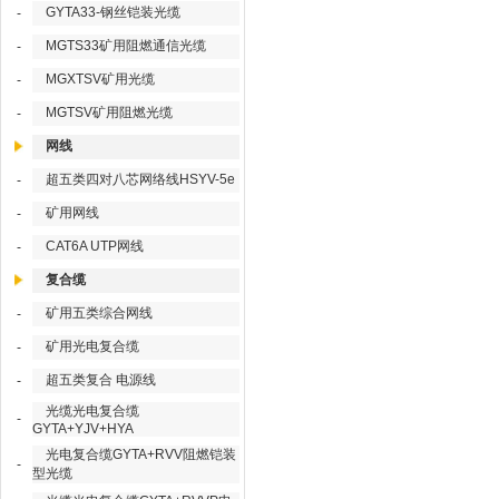
GYTA33-钢丝铠装光缆
-
MGTS33矿用阻燃通信光缆
-
MGXTSV矿用光缆
-
MGTSV矿用阻燃光缆
-
网线
超五类四对八芯网络线HSYV-5e
-
矿用网线
-
CAT6A UTP网线
-
复合缆
矿用五类综合网线
-
矿用光电复合缆
-
超五类复合 电源线
-
光缆光电复合缆
-
GYTA+YJV+HYA
光电复合缆GYTA+RVV阻燃铠装
-
型光缆