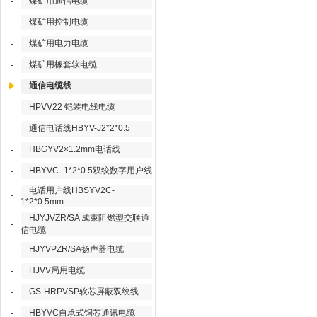
煤矿用通信电缆
-
煤矿用控制电缆
-
煤矿用电力电缆
-
煤矿用橡套软电缆
-
通信电缆线
HPVV22 铠装电线电缆
-
通信电话线HBYV-J2*2*0.5
-
HBGYV2×1.2mm电话线
-
HBYVC- 1*2*0.5双绞数字用户线
-
电话用户线HBSYV2C-
-
1*2*0.5mm
HJYJVZR/SA 成束阻燃型交联通
-
信电缆
HJYVPZR/SA扬声器电缆
-
HJVV局用电缆
-
GS-HRPVSP软芯屏蔽双绞线
-
HBYVC自承式铜芯通讯电缆
-