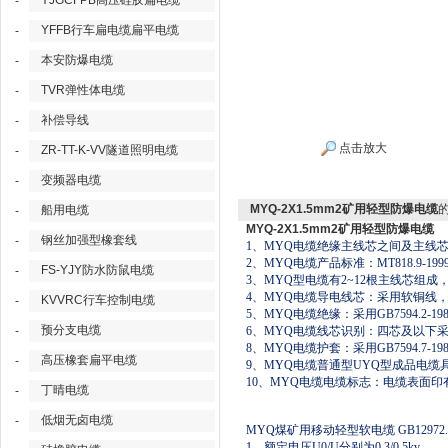
YJGCFPB高压硅胶扁电缆
-
YFFB行车扁电缆扁平电缆
-
本安防爆电缆
-
TVR弹性体电缆
-
补偿导线
-
点击放大
ZR-TT-K-VV隧道照明电缆
-
变频器电缆
-
MYQ-2X1.5mm2矿用轻型防爆电缆
船用电缆
-
MYQ-2X1.5mm2矿用轻型防爆电缆
钢丝加强型橡套线
-
1
、
MYQ
电缆绝缘主线芯之间及主线
2
、
MYQ
电缆产品标准：
MT818.9-199
FS-YJY防水防鼠电缆
-
3
、
MYQ
型电缆有
2~12
根主线芯组成
4
、
MYQ
电缆导电线芯：采用软铜线
KVVRC行车控制电缆
-
5
、
MYQ
电缆绝缘：采用
GB7594.2-19
预分支电缆
-
6
、
MYQ
电缆线芯识别：四芯及以下
8
、
MYQ
电缆护套：采用
GB7594.7-19
高压橡套扁平电缆
-
9
、
MYQ
电缆普通型
UYQ
型成品电缆
10
、
MYQ
电缆电缆标志：电缆表面印
丁晴电缆
-
低烟无卤电缆
-
MYQ
煤矿用移动轻型软电缆
GB12972.
1
、额定电压
U0/U
分别为
0.3/0.5kv
。