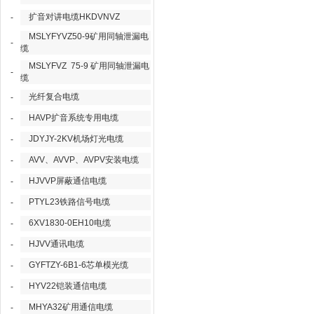
扩音对讲电缆HKDVNVZ
-
MSLYFYVZ50-9矿用同轴泄漏电
-
缆
MSLYFVZ 75-9 矿用同轴泄漏电
-
缆
光纤复合电缆
-
HAVP扩音系统专用电缆
-
JDYJY-2KV机场灯光电缆
-
AVV、AVVP、AVPV安装电缆
-
HJVVP屏蔽通信电缆
-
PTYL23铁路信号电缆
-
6XV1830-0EH10电缆
-
HJVV通讯电缆
-
GYFTZY-6B1-6芯单模光缆
-
HYV22铠装通信电缆
-
MHYA32矿用通信电缆
-