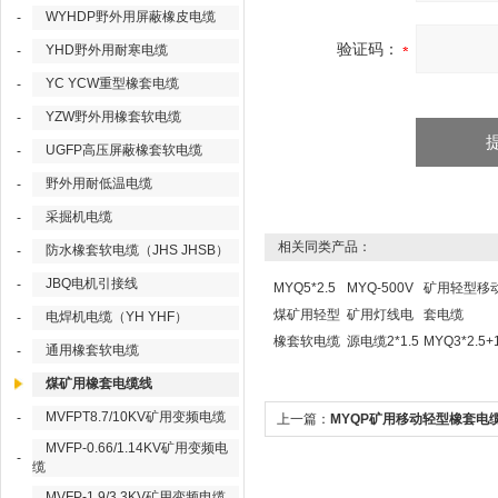
WYHDP野外用屏蔽橡皮电缆
-
验证码：
YHD野外用耐寒电缆
-
YC YCW重型橡套电缆
-
YZW野外用橡套软电缆
-
UGFP高压屏蔽橡套软电缆
-
野外用耐低温电缆
-
采掘机电缆
-
相关同类产品：
防水橡套软电缆（JHS JHSB）
-
JBQ电机引接线
-
MYQ5*2.5
MYQ-500V
矿用轻型移
煤矿用轻型
矿用灯线电
套电缆
电焊机电缆（YH YHF）
-
橡套软电缆
源电缆2*1.5
MYQ3*2.5+1
通用橡套软电缆
-
煤矿用橡套电缆线
MVFPT8.7/10KV矿用变频电缆
-
上一篇：
MYQP矿用移动轻型橡套电缆
MVFP-0.66/1.14KV矿用变频电
4*1.5
-
缆
MVFP-1.9/3.3KV矿用变频电缆