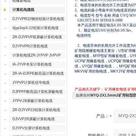
硅橡胶电缆
-
2
、电缆导体的长期允许工作温度为
65
计算机电缆线
3
、电缆的最小弯曲半径为电缆直径的
4
、电缆型号 型号 名称 用途
UYQ MYQ
DJYVPR32钢丝铠装计算机电缆
-
GB12972.9-91 MT818.9-1999
本产品适用于额定电压
0.3/0.5KV
及
djyp3vp3-22铠装计算机电缆
-
1
、额定电压
U0/U
分别为
0.3/0.5kv
。
电缆特性
ZR-DJYPVP双屏蔽计算机电缆
-
2
、电缆导体的长期允许工作温度为
6
DJYPVPR计算机电缆
-
矿用阻燃橡套电缆主要分；
U
型矿用橡
计算机电缆ZR-JYPVP JVPVP
-
橡套电缆，
MYP
型矿用橡套电缆，
UY
UCP
矿用橡套电缆，
UCPQ
矿用橡套
IA-JYVP本安计算机电缆
-
缆，
UYQ
矿用橡套电缆，，
MYQ
矿用
MKVV
矿用控制电缆，
MKYJY
矿用电
ZR-IA-DJFPE耐高温计算机电缆
-
JYPVP计算机信号电缆
-
产品相关关键字：
矿用橡套电缆
矿用
DJFPFP耐高温计算机屏蔽电缆
-
如果你对
MYQ-2X1.5mm2矿用轻
JYPV-2B屏蔽计算机电缆
-
ZR-DJYVP22铠装计算机电缆
-
产品：
DJVVP2R屏蔽计算机电缆
-
DJYPV分屏计算机电缆
-
您的单位：