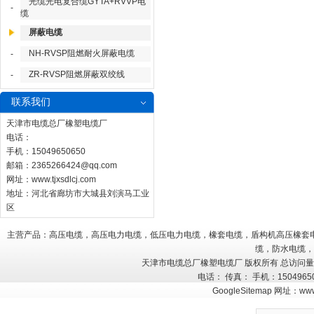
光缆光电复合缆GYTA+RVVP电
-
缆
屏蔽电缆
NH-RVSP阻燃耐火屏蔽电缆
-
ZR-RVSP阻燃屏蔽双绞线
-
联系我们
天津市电缆总厂橡塑电缆厂
电话：
手机：15049650650
邮箱：
2365266424@qq.com
网址：
www.tjxsdlcj.com
地址：河北省廊坊市大城县刘演马工业
区
主营产品：高压电缆，高压电力电缆，低压电力电缆，橡套电缆，盾构机高压橡套
缆，防水电缆，
天津市电缆总厂橡塑电缆厂 版权所有 总访问
电话： 传真： 手机：150496
GoogleSitemap
网址：
www