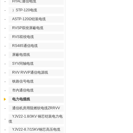
HYAC通信电缆
-
）STP-120电缆
-
ASTP-120Ω铠装电缆
-
RVSP双绞屏蔽电缆
-
RVS双绞电缆
-
RS485通信电缆
-
屏蔽电缆线
-
SYV同轴电缆
-
RVV RVVP通信电源线
-
铁路信号电缆
-
市内通信电缆
-
电力电缆线
通信机房用阻燃软电缆ZRRVV
-
YJV22-1.8/3KV 铜芯铠装电力电
-
缆
YJV22-8.7/15KV铜芯高压电缆
-