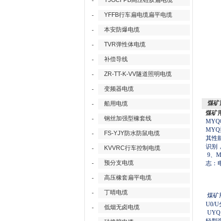
YJGCFPB高压硅胶扁电缆
-
YFFB行车扁电缆扁平电缆
-
本安防爆电缆
-
TVR弹性体电缆
-
补偿导线
-
ZR-TT-K-VV隧道照明电缆
-
变频器电缆
-
煤矿
船用电缆
-
煤矿用
钢丝加强型橡套线
-
MYQ
MYQ
FS-YJY防水防鼠电缆
-
其性
识别
KVVRC行车控制电缆
-
9
、
M
预分支电缆
-
志：
高压橡套扁平电缆
-
丁晴电缆
-
煤矿
U0/U
低烟无卤电缆
-
UYQ 