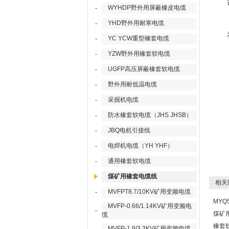
WYHDP野外用屏蔽橡皮电缆
-
YHD野外用耐寒电缆
-
YC YCW重型橡套电缆
-
YZW野外用橡套软电缆
-
UGFP高压屏蔽橡套软电缆
-
野外用耐低温电缆
-
采掘机电缆
-
防水橡套软电缆（JHS JHSB）
-
JBQ电机引接线
-
电焊机电缆（YH YHF）
-
通用橡套软电缆
-
煤矿用橡套电缆线
相关
MVFPT8.7/10KV矿用变频电缆
-
MYQ5
MVFP-0.66/1.14KV矿用变频电
-
煤矿
缆
橡套
MVFP-1.9/3.3KV矿用变频电缆