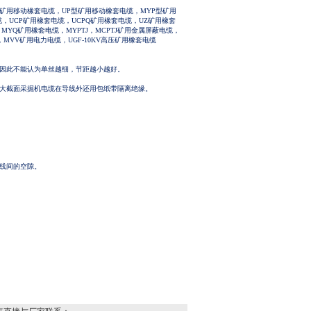
矿用移动橡套电缆，UP型矿用移动橡套电缆，MYP型矿用
，UCP矿用橡套电缆，UCPQ矿用橡套电缆，UZ矿用橡套
YQ矿用橡套电缆，MYPTJ，MCPTJ矿用金属屏蔽电缆，
VV矿用电力电缆，UGF-10KV高压矿用橡套电缆
，因此不能认为单丝越细，节距越小越好。
，大截面采掘机电缆在导线外还用包纸带隔离绝缘。
芯线间的空隙。
。