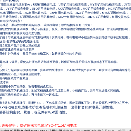
弹性体软电缆
矿用阻燃橡套电缆主要分；
U型矿用橡套电缆，U型矿用移动橡套电缆，MY型矿用移动橡套电缆，UY型
缆，UYP矿用橡套电缆，UPQ矿用橡套电缆，UC矿用橡套电缆，MC矿用橡套电缆，MCP矿用橡套电缆
MZ矿用橡套电缆，MZ矿用电钻电缆，UZP矿用电钻电缆，MZP矿用电钻电缆，UYQ矿用橡套电缆，，M
V矿用通讯电缆，矿用通讯电缆矿用防暴电缆，MKVV矿用控制电缆，MKYJY矿用电缆，矿用交联电缆，M
套电缆结构特点：
电线芯。柔软性要求以电钻电缆，采掘机电缆；导线结构采取如下措施：
采用较软的细直径铜单线、以小节距束合、复绞。整根电缆的弯曲扭转性还受到绝缘、护套结构的影响
采用同向束绞和复绞可提高柔软性。
为了便于导线在绝缘层中的相对滑动和便于安装维修。电钻电缆和小截面的采掘机电缆导线单丝应镀锡
缘层
要求有足够的电绝缘性能
采用含胶量不低于百分之35的橡皮
绝缘厚度比通用橡套电缆要厚
采用电性好的橡皮，并采用好的挤橡工艺（如挤橡硫化连续生产线）
导电橡皮做层，应使其过渡电阻达到标准要求，以保证继电保护系统在事故状态下可靠动作。
芯
垫芯要充分起到在电缆收到冲砸、挤压时的缓冲作用，又不能过大使外径过大。要求设计合理填满绝缘
机械性能应不低于绝缘橡皮的要求。
不能与绝缘线芯产生粘连。
缆结构
要采用较小的节距倍数，改善电缆的柔软性。
为保证地线芯的机械强度，地线芯截面比通用电缆要大些，小截面产品，采用与主线管相同截面。
控制线芯先单独绞合成组，再与主线芯一起成缆。
层
要求有足够的机械强度，耐磨性好。井下电缆要求阻燃。因此采用氯丁胶，且含胶量不小于百分之五十
 6KV移动橡套电缆要求护套有足够的电绝缘性，改善护套的耐电晕开裂性能。
电缆要结构密实、紧凑，各元件有相对滑动性。
相关关键字：
煤矿用橡套电缆
MYQ-4*1.5矿用电缆