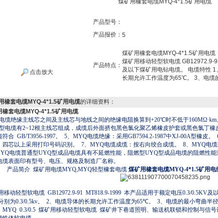
煤矿用橡套电缆MYQ-4*1.5矿用电缆
产品型号：
产品报价：
5
煤矿用橡套电缆MYQ-4*1.5矿用电
煤矿用移动轻型软电缆 GB12972.9-91
产品特点：
及以下煤矿用电钻电缆。 电缆特性 1、额
点击放大
长期允许工作温度为65℃。 3、电
用橡套电缆MYQ-4*1.5矿用电缆
的详细资料：
橡套电缆MYQ-4*1.5矿用电缆
电缆绝缘主线芯之间及主线芯与地线之间的绝缘电阻换算到
+20
℃
时不低于
160MΩ·km
型电缆有
2~12
根主线芯组成，成缆后外面挤包黑色氯化聚乙烯橡皮护套或黑色氯丁橡
能符合
GB/T3956-1997
。
5
、
MYQ
电缆绝缘：采用
GB7594.2-1987
中
XJ-00A
型橡皮。
，四芯以上采用打印号码识别。
7
、
MYQ
电缆成缆：按右向绞合成缆。
8
、
MYQ
电缆
YQ
电缆普通型
UYQ
型成品电缆具有不延燃性能，阻燃型
UYQ
型成品电缆的阻燃性能
电缆表面印有型号、电压、规格及制造厂名称。
产品简介
煤矿用电缆
MYQ
,
MYQ
轻型橡套电缆
煤矿用橡套电缆MYQ-4*1.5矿用电
用移动轻型软电缆
GB12972.9-91 MT818.9-1999
本产品适用于额定电压
0.3/0.5KV
及
分别为
0.3/0.5kv
。
2
、电缆导体的长期允许工作温度为
65
℃
。
3
、电缆的最小弯曲半
MYQ 0.3/0.5
煤矿用移动轻型软电缆
煤矿井下巷道照明、输送机联锁和控制与信号