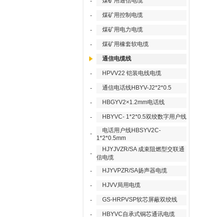
煤矿用通信电缆
-
煤矿用控制电缆
-
煤矿用电力电缆
-
煤矿用橡套软电缆
-
通信电缆线
HPVV22 铠装电线电缆
-
通信电话线HBYV-J2*2*0.5
-
HBGYV2×1.2mm电话线
-
HBYVC- 1*2*0.5双绞数字用户线
-
电话用户线HBSYV2C-
-
1*2*0.5mm
HJYJVZR/SA 成束阻燃型交联通
-
信电缆
HJYVPZR/SA扬声器电缆
-
HJVV局用电缆
-
GS-HRPVSP软芯屏蔽双绞线
-
HBYVC自承式铜芯通讯电缆
-