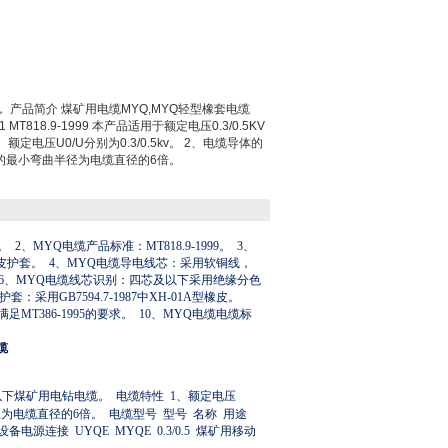
缆， 产品简介 煤矿用电缆MYQ,MYQ轻型橡套电缆
 MT818.9-1999 本产品适用于额定电压0.3/0.5KV
定电压U0/U分别为0.3/0.5kv。 2、电缆导体的
缆的最小弯曲半径为电缆直径的6倍。
。
2
、
MYQ
电缆产品标准：
MT818.9-1999
。
3
、
皮护套。
4
、
MYQ
电缆导电线芯：采用软铜线，
6
、
MYQ
电缆线芯识别：四芯及以下采用绝缘分色
护套：采用
GB7594.7-1987
中
XH-01A
型橡皮。
满足
MT386-1995
的要求。
10
、
MYQ
电缆电缆标
缆
以下煤矿用电钻电缆。
电缆特性
1
、额定电压
径为电缆直径的
6
倍。
电缆型号
型号
名称
用途
设备电源连接
UYQE MYQE 0.3/0.5
煤矿用移动