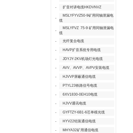
扩音对讲电缆HKDVNVZ
-
MSLYFYVZ50-9矿用同轴泄漏电
-
缆
MSLYFVZ 75-9 矿用同轴泄漏电
-
缆
光纤复合电缆
-
HAVP扩音系统专用电缆
-
JDYJY-2KV机场灯光电缆
-
AVV、AVVP、AVPV安装电缆
-
HJVVP屏蔽通信电缆
-
PTYL23铁路信号电缆
-
6XV1830-0EH10电缆
-
HJVV通讯电缆
-
GYFTZY-6B1-6芯单模光缆
-
HYV22铠装通信电缆
-
MHYA32矿用通信电缆
-