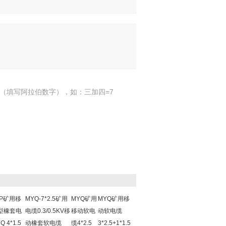
（填写阿拉伯数字），如：三加四=7
QP矿用移
MYQ-7*2.5矿用
MYQ矿用
MYQ矿用移
型橡套电
电缆0.3/0.5KV移
移动软电
动软电缆
 4*1.5
动橡套软电缆
缆4*2.5
3*2.5+1*1.5