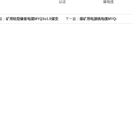
认证
爆电缆
篇：
矿用轻型橡套电缆MYQ3x1.5煤安
下一篇：
煤矿用电源线电缆MYQ-
0.3/0.5kv3*2.5+1*2.5