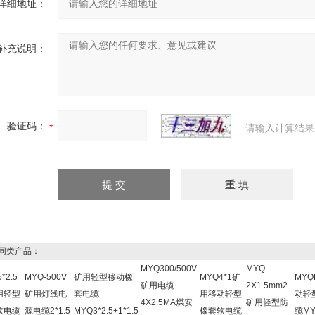
详细地址：
补充说明：
验证码：
请输入计算结果
同类产品：
MYQ300/500V
MYQ-
*2.5
MYQ-500V
矿用轻型移动橡
MYQ4*1矿
MY
矿用电缆
2X1.5mm2
用轻型
矿用灯线电
套电缆
用移动轻型
动轻
4X2.5MA煤安
矿用轻型防
软电缆
源电缆2*1.5
MYQ3*2.5+1*1.5
橡套软电缆
缆MYQ