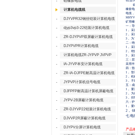
轻型
硅橡胶电缆
-
橡套电
计算机电缆线
电缆，
MHY
DJYVPR32钢丝铠装计算机电缆
-
矿用橡
一：导
djyp3vp3-22铠装计算机电缆
-
1， 
2， 
ZR-DJYPVP双屏蔽计算机电缆
-
3， 
二：绝
DJYPVPR计算机电缆
-
1， 
2， 
计算机电缆ZR-JYPVP JVPVP
-
3， 
三：层
IA-JYVP本安计算机电缆
-
采用半
四：垫
1， 
ZR-IA-DJFPE耐高温计算机电缆
-
2， 
3， 
JYPVP计算机信号电缆
-
五：成
1， 
DJFPFP耐高温计算机屏蔽电缆
-
2， 
3， 
JYPV-2B屏蔽计算机电缆
-
六：护
1， 
ZR-DJYVP22铠装计算机电缆
-
2，
七
:
DJVVP2R屏蔽计算机电缆
-
DJYPV分屏计算机电缆
-
产品