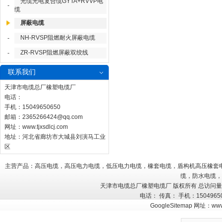
光缆光电复合缆GYTA+RVVP电
-
缆
屏蔽电缆
NH-RVSP阻燃耐火屏蔽电缆
-
ZR-RVSP阻燃屏蔽双绞线
-
联系我们
天津市电缆总厂橡塑电缆厂
电话：
手机：15049650650
邮箱：
2365266424@qq.com
网址：
www.tjxsdlcj.com
地址：河北省廊坊市大城县刘演马工业
区
主营产品：高压电缆，高压电力电缆，低压电力电缆，橡套电缆，盾构机高压橡套
缆，防水电缆，
天津市电缆总厂橡塑电缆厂 版权所有 总访问
电话： 传真： 手机：150496
GoogleSitemap
网址：
www