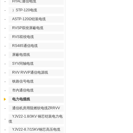
HYAC通信电缆
-
）STP-120电缆
-
ASTP-120Ω铠装电缆
-
RVSP双绞屏蔽电缆
-
RVS双绞电缆
-
RS485通信电缆
-
屏蔽电缆线
-
SYV同轴电缆
-
RVV RVVP通信电源线
-
铁路信号电缆
-
市内通信电缆
-
电力电缆线
通信机房用阻燃软电缆ZRRVV
-
YJV22-1.8/3KV 铜芯铠装电力电
-
缆
YJV22-8.7/15KV铜芯高压电缆
-