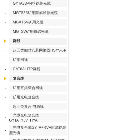
GYTA33-钢丝铠装光缆
-
MGTS33矿用阻燃通信光缆
-
MGXTSV矿用光缆
-
MGTSV矿用阻燃光缆
-
网线
超五类四对八芯网络线HSYV-5e
-
矿用网线
-
CAT6A UTP网线
-
复合缆
矿用五类综合网线
-
矿用光电复合缆
-
超五类复合 电源线
-
光缆光电复合缆
-
GYTA+YJV+HYA
光电复合缆GYTA+RVV阻燃铠装
-
型光缆