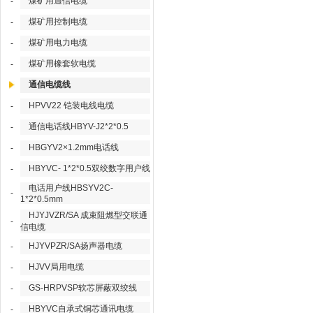
煤矿用通信电缆
-
煤矿用控制电缆
-
煤矿用电力电缆
-
煤矿用橡套软电缆
-
通信电缆线
HPVV22 铠装电线电缆
-
通信电话线HBYV-J2*2*0.5
-
HBGYV2×1.2mm电话线
-
HBYVC- 1*2*0.5双绞数字用户线
-
电话用户线HBSYV2C-
-
1*2*0.5mm
HJYJVZR/SA 成束阻燃型交联通
-
信电缆
HJYVPZR/SA扬声器电缆
-
HJVV局用电缆
-
GS-HRPVSP软芯屏蔽双绞线
-
HBYVC自承式铜芯通讯电缆
-