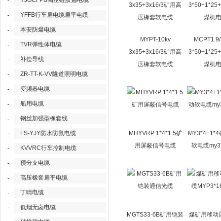
YJGCFPB高压硅胶扁电缆
-
YFFB行车扁电缆扁平电缆
-
本安防爆电缆
-
MYPT-10kv
MCPT1.9/
TVR弹性体电缆
-
3x35+3x16/3矿用高
3*50+1*25
补偿导线
-
压橡套软电缆
煤机
ZR-TT-K-VV隧道照明电缆
-
变频器电缆
-
船用电缆
-
钢丝加强型橡套线
-
FS-YJY防水防鼠电缆
MHYVRP 1*4*1.5矿
MY3*4+1
-
用屏蔽信号电缆
软电缆my3*
KVVRC行车控制电缆
-
预分支电缆
-
高压橡套扁平电缆
-
丁晴电缆
-
低烟无卤电缆
-
MGTS33-6B矿用铠装
煤矿用移动