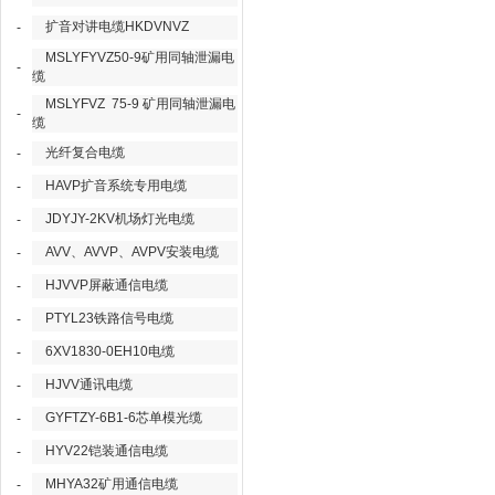
扩音对讲电缆HKDVNVZ
-
MSLYFYVZ50-9矿用同轴泄漏电
-
缆
MSLYFVZ 75-9 矿用同轴泄漏电
-
缆
光纤复合电缆
-
HAVP扩音系统专用电缆
-
JDYJY-2KV机场灯光电缆
-
AVV、AVVP、AVPV安装电缆
-
HJVVP屏蔽通信电缆
-
PTYL23铁路信号电缆
-
6XV1830-0EH10电缆
-
HJVV通讯电缆
-
GYFTZY-6B1-6芯单模光缆
-
HYV22铠装通信电缆
-
MHYA32矿用通信电缆
-