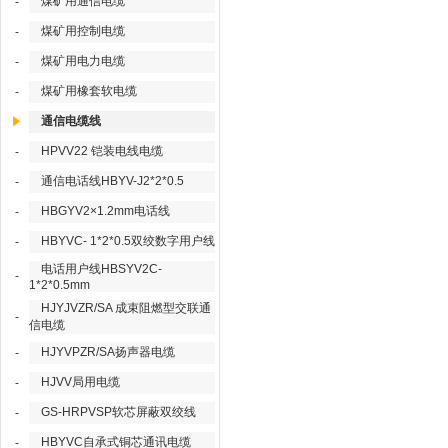
煤矿用通信电缆
-
煤矿用控制电缆
-
煤矿用电力电缆
-
煤矿用橡套软电缆
-
通信电缆线
HPVV22 铠装电线电缆
-
通信电话线HBYV-J2*2*0.5
-
HBGYV2×1.2mm电话线
-
HBYVC- 1*2*0.5双绞数字用户线
-
电话用户线HBSYV2C-
-
1*2*0.5mm
HJYJVZR/SA 成束阻燃型交联通
-
信电缆
HJYVPZR/SA扬声器电缆
-
HJVV局用电缆
-
GS-HRPVSP软芯屏蔽双绞线
-
HBYVC自承式铜芯通讯电缆
-