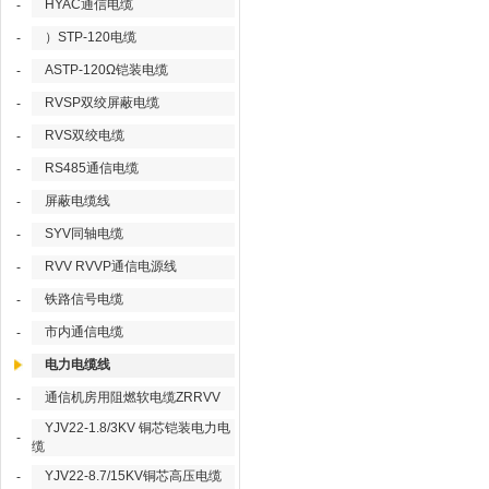
HYAC通信电缆
-
）STP-120电缆
-
ASTP-120Ω铠装电缆
-
RVSP双绞屏蔽电缆
-
RVS双绞电缆
-
RS485通信电缆
-
屏蔽电缆线
-
SYV同轴电缆
-
RVV RVVP通信电源线
-
铁路信号电缆
-
市内通信电缆
-
电力电缆线
通信机房用阻燃软电缆ZRRVV
-
YJV22-1.8/3KV 铜芯铠装电力电
-
缆
YJV22-8.7/15KV铜芯高压电缆
-