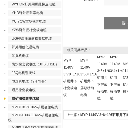
WYHDP野外用屏蔽橡皮电缆
-
YHD野外用耐寒电缆
-
YC YCW重型橡套电缆
-
YZW野外用橡套软电缆
-
UGFP高压屏蔽橡套软电缆
-
野外用耐低温电缆
-
相关同类产品：
采掘机电缆
-
MYP
MYP
MYP
MYP
1140V
1140V
MY
防水橡套软电缆（JHS JHSB）
-
1140V
1140V
3*6+1*6
3*4+1*4
11
JBQ电机引接线
-
3*70+1*16
3*50+1*16
矿用井
矿用井
3*
矿用井下
矿用井下
电焊机电缆（YH YHF）
-
下屏蔽
下屏蔽
矿
橡套软电
屏蔽移动
通用橡套软电缆
-
移动电
移动电
移
缆
电缆
缆
缆
煤矿用橡套电缆线
MVFPT8.7/10KV矿用变频电缆
-
上一篇：
MYP 1140V 3*6+1*6矿用井下
MVFP-0.66/1.14KV矿用变频电
-
缆
蔽移动电缆
MVFP-1.9/3.3KV矿用变频电缆