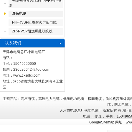
光缆光电复合缆GYTA+RVVP电
-
缆
屏蔽电缆
NH-RVSP阻燃耐火屏蔽电缆
-
ZR-RVSP阻燃屏蔽双绞线
-
联系我们
天津市电缆总厂橡塑电缆厂
电话：
手机：15049650650
邮箱：
2365266424@qq.com
网址：
www.tjxsdlcj.com
地址：河北省廊坊市大城县刘演马工业
区
主营产品：高压电缆，高压电力电缆，低压电力电缆，橡套电缆，盾构机高压橡套
缆，防水电缆，
天津市电缆总厂橡塑电缆厂 版权所有 总访问
电话： 传真： 手机：150496
GoogleSitemap
网址：
www