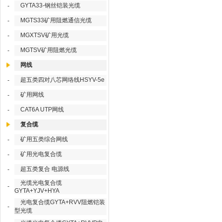
GYTA33-钢丝铠装光缆
-
MGTS33矿用阻燃通信光缆
-
MGXTSV矿用光缆
-
MGTSV矿用阻燃光缆
-
网线
超五类四对八芯网络线HSYV-5e
-
矿用网线
-
CAT6A UTP网线
-
复合缆
矿用五类综合网线
-
矿用光电复合缆
-
超五类复合 电源线
-
光缆光电复合缆
-
GYTA+YJV+HYA
光电复合缆GYTA+RVV阻燃铠装
-
型光缆