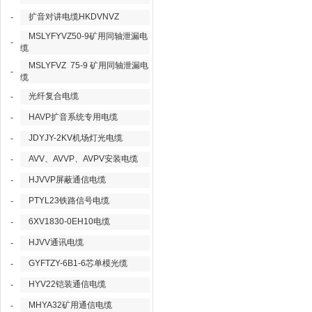
扩音对讲电缆HKDVNVZ
-
MSLYFYVZ50-9矿用同轴泄漏电
-
缆
MSLYFVZ 75-9 矿用同轴泄漏电
-
缆
光纤复合电缆
-
HAVP扩音系统专用电缆
-
JDYJY-2KV机场灯光电缆
-
AVV、AVVP、AVPV安装电缆
-
HJVVP屏蔽通信电缆
-
PTYL23铁路信号电缆
-
6XV1830-0EH10电缆
-
HJVV通讯电缆
-
GYFTZY-6B1-6芯单模光缆
-
HYV22铠装通信电缆
-
MHYA32矿用通信电缆
-