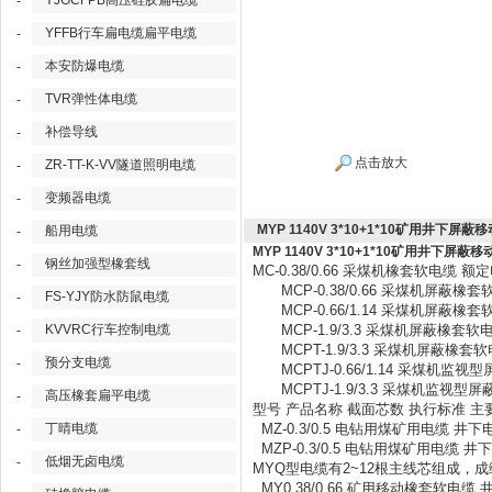
YJGCFPB高压硅胶扁电缆
-
YFFB行车扁电缆扁平电缆
-
本安防爆电缆
-
TVR弹性体电缆
-
补偿导线
-
点击放大
ZR-TT-K-VV隧道照明电缆
-
变频器电缆
-
MYP 1140V 3*10+1*10矿用井下屏蔽
船用电缆
-
MYP 1140V 3*10+1*10矿用井下屏蔽
钢丝加强型橡套线
-
MC-0.38/0.66 采煤机橡套软电缆 
MCP-0.38/0.66 采煤机屏蔽橡套
FS-YJY防水防鼠电缆
-
MCP-0.66/1.14 采煤机屏蔽橡套
KVVRC行车控制电缆
MCP-1.9/3.3 采煤机屏蔽橡套软
-
MCPT-1.9/3.3 采煤机屏蔽橡套
预分支电缆
-
MCPTJ-0.66/1.14 采煤机监视
MCPTJ-1.9/3.3 采煤机监视型屏
高压橡套扁平电缆
-
型号 产品名称 截面芯数 执行标准 
丁晴电缆
MZ-0.3/0.5 电钻用煤矿用电
-
MZP-0.3/0.5 电钻用煤矿用
低烟无卤电缆
-
MYQ型电缆有2~12根主线芯组成
MY0.38/0.66 矿用移动橡套软电