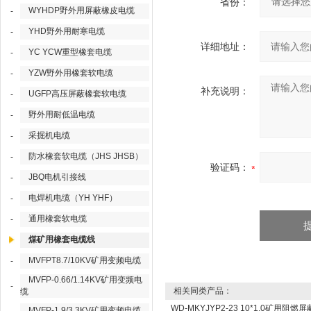
省份：
WYHDP野外用屏蔽橡皮电缆
-
YHD野外用耐寒电缆
-
详细地址：
YC YCW重型橡套电缆
-
YZW野外用橡套软电缆
-
补充说明：
UGFP高压屏蔽橡套软电缆
-
野外用耐低温电缆
-
采掘机电缆
-
防水橡套软电缆（JHS JHSB）
-
验证码：
JBQ电机引接线
-
电焊机电缆（YH YHF）
-
通用橡套软电缆
-
煤矿用橡套电缆线
MVFPT8.7/10KV矿用变频电缆
-
MVFP-0.66/1.14KV矿用变频电
-
相关同类产品：
缆
WD-MKYJYP2-23 10*1.0矿用阻燃
MVFP-1.9/3.3KV矿用变频电缆