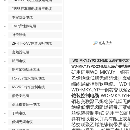
YJGCFPB高压硅胶扁电缆
-
YFFB行车扁电缆扁平电缆
-
本安防爆电缆
-
TVR弹性体电缆
-
补偿导线
-
点击放大
ZR-TT-K-VV隧道照明电缆
-
变频器电缆
-
WD-MKYJYP2-23低烟无卤矿用铠
船用电缆
-
WD-MKYJYP2-23低烟无卤矿用铠
钢丝加强型橡套线
-
WD-MKYJY—铜
矿用
矿用
乙烯绝缘低烟无卤阻燃护套钢
FS-YJY防水防鼠电缆
-
编织屏蔽控制软电缆。 WD
KVVRC行车控制电缆
-
WD-MKYJYP—铜芯交
铠装控制电缆
WD-MKYJ
预分支电缆
-
铜芯交联聚乙烯绝缘低烟无卤阻
高压橡套扁平电缆
-
绝缘低烟无卤阻燃铜带屏蔽钢
丝铠装控制电缆 适用于如
丁晴电缆
-
具有难以着火并具有阻止或
低烟无卤电缆
-
芯交联聚乙烯绝缘铜带屏蔽