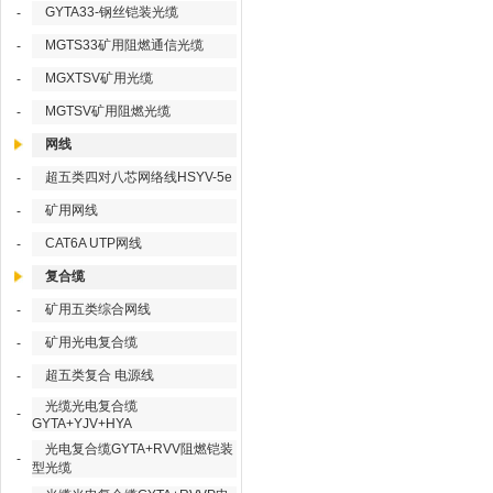
GYTA33-钢丝铠装光缆
-
MGTS33矿用阻燃通信光缆
-
MGXTSV矿用光缆
-
MGTSV矿用阻燃光缆
-
网线
超五类四对八芯网络线HSYV-5e
-
矿用网线
-
CAT6A UTP网线
-
复合缆
矿用五类综合网线
-
矿用光电复合缆
-
超五类复合 电源线
-
光缆光电复合缆
-
GYTA+YJV+HYA
光电复合缆GYTA+RVV阻燃铠装
-
型光缆