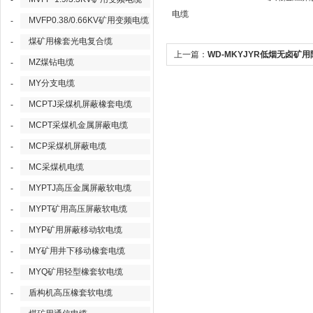
-
电缆
MVFP0.38/0.66KV矿用变频电缆
-
煤矿用橡套光电复合缆
-
上一篇：
WD-MKYJYR低烟无卤矿用
MZ煤钻电缆
-
控制电缆
MY分支电缆
-
MCPTJ采煤机屏蔽橡套电缆
-
MCPT采煤机金属屏蔽电缆
-
MCP采煤机屏蔽电缆
-
MC采煤机电缆
-
MYPTJ高压金属屏蔽软电缆
-
MYPT矿用高压屏蔽软电缆
-
MYP矿用屏蔽移动软电缆
-
MY矿用井下移动橡套电缆
-
MYQ矿用轻型橡套软电缆
-
盾构机高压橡套软电缆
-