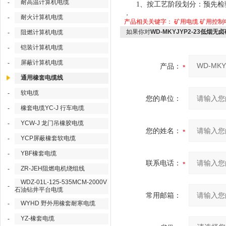
耐高温计算机电缆
-
1
、按工艺阶段划分：预先检
，
耐火计算机电缆
-
产品相关关键字：
矿用电缆
矿用控制
如果你对
WD-MKYJYP2-23低烟
阻燃计算机电缆
-
铠装计算机电缆
-
屏蔽计算机电缆
-
产品：
通用橡套电缆线
软电缆
-
您的单位：
橡套电缆YC-J 行车电缆
-
YCW-J 龙门吊橡胶电缆
-
您的姓名：
YCP屏蔽橡套软电缆
-
YBF橡套电缆
-
联系电话：
ZR-JEH阻燃电机绕组线
-
WDZ-01L-125-535MCM-2000V
-
石油钻井平台电缆
常用邮箱：
WYHD 野外用橡套耐寒电缆
-
YZ-橡套电缆
-