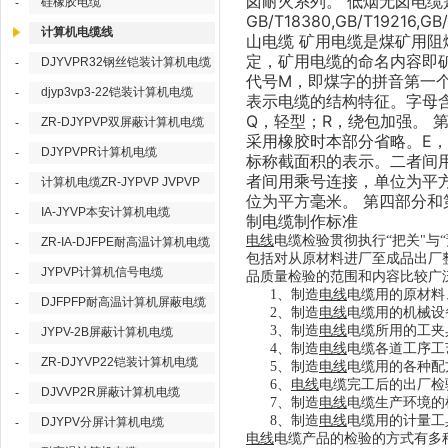
卤耐火系列。 低烟无卤电缆
硅橡胶电缆
-
GB/T18380,GB/T19216
计算机电缆线
山电缆 矿用电缆是煤矿用
定，矿用电缆的命名内容即
DJYVPR32钢丝铠装计算机电缆
-
代号M，即煤字的拼音第一
djyp3vp3-22铠装计算机电缆
-
表示电缆的结构特征。字母含
Q，轻型；R，绕包加强。 
ZR-DJYPVP双屏蔽计算机电缆
-
采用橡胶时本部分省略。E，
DJYPVPR计算机电缆
-
标称截面积的表示。二者间
者间用乘号连接，单位为平
计算机电缆ZR-JYPVP JVPVP
-
位为平方毫米。 第四部分和
IA-JYVP本安计算机电缆
-
制电缆制作标准
电线
电缆检验贯彻执行“把关"与
ZR-IA-DJFPE耐高温计算机电缆
-
包括对从原材料进厂至成品出厂
JYPVP计算机信号电缆
-
品质量检验的范围和内容比较广
1
、制造
电线
电缆用的原材料
DJFPFP耐高温计算机屏蔽电缆
-
2
、制造
电线
电缆用的机械设
3
、制造
电线
电缆所用的工夹
JYPV-2B屏蔽计算机电缆
-
4
、制造
电线
电缆各道工序工
ZR-DJYVP22铠装计算机电缆
-
5
、制造
电线
电缆用的各种配
6
、
电线
电缆完工后的出厂检
DJVVP2R屏蔽计算机电缆
-
7
、制造
电线
电缆生产环境的
8
、制造
电线
电缆用的计量工
DJYPV分屏计算机电缆
-
电线
电缆产品的检验的方式有多