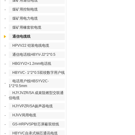
煤矿用通信电缆
-
煤矿用控制电缆
-
煤矿用电力电缆
-
煤矿用橡套软电缆
-
通信电缆线
HPVV22 铠装电线电缆
-
通信电话线HBYV-J2*2*0.5
-
HBGYV2×1.2mm电话线
-
HBYVC- 1*2*0.5双绞数字用户线
-
电话用户线HBSYV2C-
-
1*2*0.5mm
HJYJVZR/SA 成束阻燃型交联通
-
信电缆
HJYVPZR/SA扬声器电缆
-
HJVV局用电缆
-
GS-HRPVSP软芯屏蔽双绞线
-
HBYVC自承式铜芯通讯电缆
-