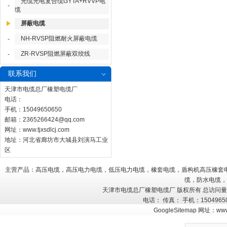
光缆光电复合缆GYTA+RVVP电
-
缆
屏蔽电缆
NH-RVSP阻燃耐火屏蔽电缆
-
ZR-RVSP阻燃屏蔽双绞线
-
联系我们
天津市电缆总厂橡塑电缆厂
电话：
手机：15049650650
邮箱：
2365266424@qq.com
网址：
www.tjxsdlcj.com
地址：河北省廊坊市大城县刘演马工业
区
主营产品：高压电缆，高压电力电缆，低压电力电缆，橡套电缆，盾构机高压橡套
缆，防水电缆，
天津市电缆总厂橡塑电缆厂 版权所有 总访问
电话： 传真： 手机：150496
GoogleSitemap
网址：
www