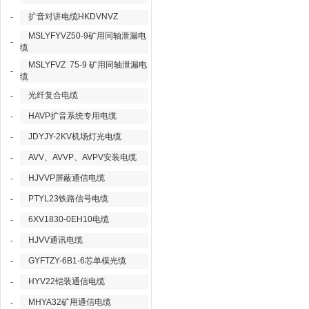
扩音对讲电缆HKDVNVZ
-
MSLYFYVZ50-9矿用同轴泄漏电
-
缆
MSLYFVZ 75-9 矿用同轴泄漏电
-
缆
光纤复合电缆
-
HAVP扩音系统专用电缆
-
JDYJY-2KV机场灯光电缆
-
AVV、AVVP、AVPV安装电缆
-
HJVVP屏蔽通信电缆
-
PTYL23铁路信号电缆
-
6XV1830-0EH10电缆
-
HJVV通讯电缆
-
GYFTZY-6B1-6芯单模光缆
-
HYV22铠装通信电缆
-
MHYA32矿用通信电缆
-