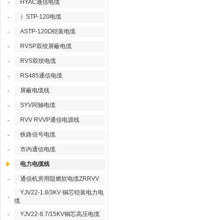
HYAC通信电缆
-
）STP-120电缆
-
ASTP-120Ω铠装电缆
-
RVSP双绞屏蔽电缆
-
RVS双绞电缆
-
RS485通信电缆
-
屏蔽电缆线
-
SYV同轴电缆
-
RVV RVVP通信电源线
-
铁路信号电缆
-
市内通信电缆
-
电力电缆线
通信机房用阻燃软电缆ZRRVV
-
YJV22-1.8/3KV 铜芯铠装电力电
-
缆
YJV22-8.7/15KV铜芯高压电缆
-