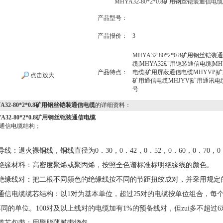
MHYA32-80*2*0.8矿用钢丝铠装通信电缆
产品型号：
产品报价：
3
MHYA32-80*2*0.8矿用钢丝
缆|MHYA32矿用铠装通信电缆|M
产品特点：
电缆|矿用屏蔽通信电缆MHYVP|矿
点击放大
矿用通信电缆MHJYV|矿用通讯电
号
A32-80*2*0.8矿用钢丝铠装通信电缆
的详细资料：
A32-80*2*0.8矿用钢丝铠装通信电缆
通信电缆结构；
导线：退火裸铜线，铜线直径为0．30，0．42，0．52，0．60，0．70，0．8
、绝缘材料：高密度聚烯或聚丙烯，按照全色谱标准标明绝缘线的颜色。
、绝缘线对：把二根不同颜色的绝缘线按不同的节距扭绞成对，并采用规定
、通信电缆缆芯结构：以1对为基本单位，超过25对的电缆按单位组合，每
同的单位。100对及以上线对的电缆加有1%的预备线对，但zui多不超
、缆芯包带：用聚脂薄膜带绕包。