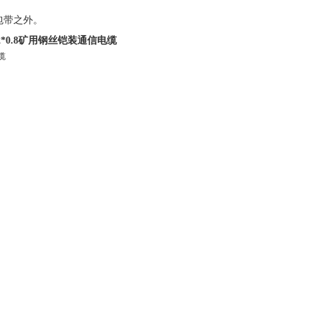
包带之外。
0*2*0.8矿用钢丝铠装通信电缆
m，标记内容有：导线直径，线对数量，
表面上，但与上述标记错开。矿用通信电
，形成密封护层)，具有电气性能，施工方
通信电缆|MHYBV矿用通信电缆|矿用通讯电
22|矿用通信电缆MHJYV|矿用通讯电缆|
P,HUVV,PUYV39-
|煤矿用通信电缆｜煤矿用阻燃通信电缆｜矿用阻燃通信
7/0.28 煤矿用聚烯绝缘聚氯乙烯护套矿用通信电缆