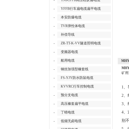
-
YJGCFPB高压硅胶扁电缆
-
YFFB行车扁电缆扁平电缆
-
本安防爆电缆
-
TVR弹性体电缆
-
补偿导线
-
ZR-TT-K-VV隧道照明电缆
-
变频器电缆
-
船用电缆
MHY
MHY
-
钢丝加强型橡套线
矿用
-
FS-YJY防水防鼠电缆
-
KVVRC行车控制电缆
1、
-
预分支电缆
2
-
高压橡套扁平电缆
3
4
-
丁晴电缆
别不
-
低烟无卤电缆
5