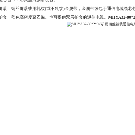
、屏蔽：铜丝屏蔽或用轧纹(或不轧纹)金属带，金属带纵包于通信电缆缆芯
、护套：蓝色高密度聚乙烯。也可提供双层护套的通信电缆。
MHYA32-8
用通信电缆识别和长度标记；电缆外表面有性识别标记，标记间隔不大于1
缆型号，制造厂厂名代号及制造年份，长度标记以间隔不大于1m标记在外
采用全色谱绝缘，铝塑综合护套(即电缆的纵包屏蔽铝带与护套粘结成一体
的特点。
通信电缆|MHYV矿用通信电缆|MHYA32矿用铠装通信电缆|MHYAV矿用
矿用屏蔽通信电缆MHYVP|矿用屏蔽通信电缆MHYVRP|矿用通信电缆MHYV
防爆电缆|矿用防爆通信电缆|矿用通信电缆型号PUYV,PUYVR,PUYVP,PUYVR
MHYV,MHYVR,MHYVP,MHYVRP,MHY32,MHYV32,MHYA32
缆
通信电缆采用标准：MT818.14-1999 MHYV (1×2 2×2 1×4 5×2) ×