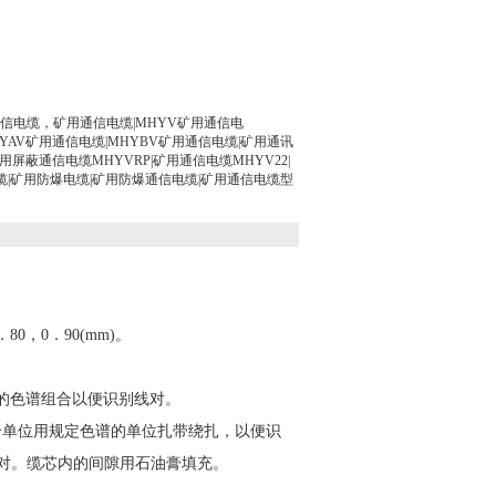
铠装通信电缆，矿用通信电缆|MHYV矿用通信电
HYAV矿用通信电缆|MHYBV矿用通信电缆|矿用通讯
用屏蔽通信电缆MHYVRP|矿用通信电缆MHYV22|
缆|矿用防爆电缆|矿用防爆通信电缆|矿用通信电缆型
0，0．90(mm)。
的色谱组合以便识别线对。
个单位用规定色谱的单位扎带绕扎，以便识
过6对。缆芯内的间隙用石油膏填充。