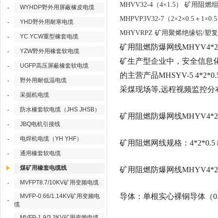
MHVV32-4（4×1.5） 矿
WYHDP野外用屏蔽橡皮电缆
-
MHPVP3V32-7（2×2×0.5
YHD野外用耐寒电缆
-
MHYVRPZ 矿用聚烯绝缘铝
YC YCW重型橡套电缆
-
矿用阻燃防爆网线MHYV4*
YZW野外用橡套软电缆
-
矿生产型企业中，安全信息化
UGFP高压屏蔽橡套软电缆
-
的主营产品MHSYV-5 4*2
野外用耐低温电缆
-
采煤现场等,远程视频监控分
采掘机电缆
-
防水橡套软电缆（JHS JHSB）
-
矿用阻燃防爆网线MHYV4*2
JBQ电机引接线
-
电焊机电缆（YH YHF）
-
矿用阻燃网线规格：4*2*0.5 8*2*0.
通用橡套软电缆
-
煤矿用橡套电缆线
矿用阻燃防爆网线MHYV4*
MVFPT8.7/10KV矿用变频电缆
-
导体：单根实心裸铜导体（0.
MVFP-0.66/1.14KV矿用变频电
-
缆
MVFP-1.9/3.3KV矿用变频电缆