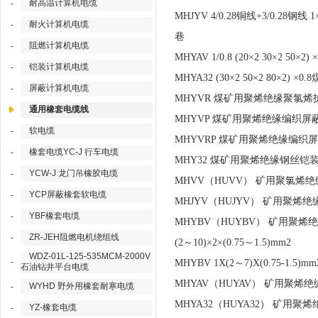
耐高温计算机电缆
-
MHJYV 4/0.28铜线+3/0
耐火计算机电缆
-
巷
阻燃计算机电缆
-
MHYAV 1/0.8 (20×2 3
铠装计算机电缆
-
MHYA32 (30×2 50×2 
屏蔽计算机电缆
-
MHYVR 煤矿用聚烯绝缘聚氯
通用橡套电缆线
MHYVP 煤矿用聚烯绝缘编织
软电缆
-
MHYVRP 煤矿用聚烯绝缘编
橡套电缆YC-J 行车电缆
-
MHY32 煤矿用聚烯绝缘钢丝
YCW-J 龙门吊橡胶电缆
-
MHVV（HUVV） 矿用聚氯
YCP屏蔽橡套软电缆
-
MHJYV（HUJYV） 矿用聚
YBF橡套电缆
-
MHYBV（HUYBV） 矿用聚
ZR-JEH阻燃电机绕组线
-
(2～10)×2×(0.75～1.5)mm2
WDZ-01L-125-535MCM-2000V
-
MHYBV 1X(2～7)X(0.75-1.5)mm
石油钻井平台电缆
MHYAV（HUYAV） 矿用
WYHD 野外用橡套耐寒电缆
-
MHYA32（HUYA32） 矿
YZ-橡套电缆
-