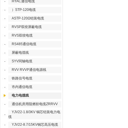
HYAC通信电缆
-
）STP-120电缆
-
ASTP-120Ω铠装电缆
-
RVSP双绞屏蔽电缆
-
RVS双绞电缆
-
RS485通信电缆
-
屏蔽电缆线
-
SYV同轴电缆
-
RVV RVVP通信电源线
-
铁路信号电缆
-
市内通信电缆
-
电力电缆线
通信机房用阻燃软电缆ZRRVV
-
YJV22-1.8/3KV 铜芯铠装电力电
-
缆
YJV22-8.7/15KV铜芯高压电缆
-