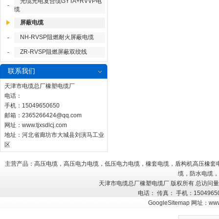
光缆光电复合缆GYTA+RVVP电
-
缆
屏蔽电缆
NH-RVSP阻燃耐火屏蔽电缆
-
ZR-RVSP阻燃屏蔽双绞线
-
联系我们
天津市电缆总厂橡塑电缆厂
电话：
手机：15049650650
邮箱：
2365266424@qq.com
网址：
www.tjxsdlcj.com
地址：河北省廊坊市大城县刘演马工业
区
主营产品：高压电缆，高压电力电缆，低压电力电缆，橡套电缆，盾构机高压橡套
缆，防水电缆，
天津市电缆总厂橡塑电缆厂 版权所有 总访问
电话： 传真： 手机：150496
GoogleSitemap
网址：
www