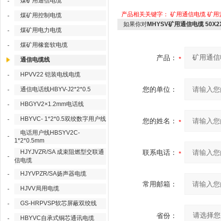
煤矿用通信电缆
-
产品相关关键字：
矿用通信电缆
矿用
煤矿用控制电缆
-
如果你对
MHYSV矿用通信电缆 50X2
煤矿用电力电缆
-
煤矿用橡套软电缆
-
产品：
通信电缆线
HPVV22 铠装电线电缆
-
您的单位：
通信电话线HBYV-J2*2*0.5
-
HBGYV2×1.2mm电话线
-
HBYVC- 1*2*0.5双绞数字用户线
-
您的姓名：
电话用户线HBSYV2C-
-
1*2*0.5mm
HJYJVZR/SA 成束阻燃型交联通
联系电话：
-
信电缆
HJYVPZR/SA扬声器电缆
-
常用邮箱：
HJVV局用电缆
-
GS-HRPVSP软芯屏蔽双绞线
-
省份：
HBYVC自承式铜芯通讯电缆
-