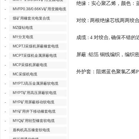
-
绝缘：实心聚乙烯，颜色：蓝*
MVFP0.38/0.66KV矿用变频电缆
-
煤矿用橡套光电复合缆
-
对绞 : 两根绝缘芯线两两绞
MZ煤钻电缆
-
MY分支电缆
成缆 : 4 对绞合, 确保不错
-
MCPTJ采煤机屏蔽橡套电缆
-
屏蔽 :铝箔 铜线编织，编织密度
MCPT采煤机金属屏蔽电缆
-
MCP采煤机屏蔽电缆
-
外护套：阻燃蓝色聚氯乙烯P
MC采煤机电缆
-
MYPTJ高压金属屏蔽软电缆
-
MYPT矿用高压屏蔽软电缆
-
MYP矿用屏蔽移动软电缆
-
MY矿用井下移动橡套电缆
-
MYQ矿用轻型橡套软电缆
-
盾构机高压橡套软电缆
-