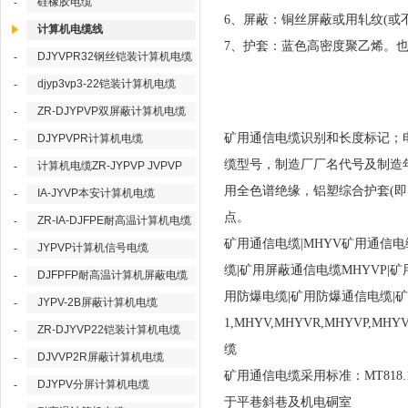
硅橡胶电缆
-
6、屏蔽：铜丝屏蔽或用轧纹(或
计算机电缆线
7、护套：蓝色高密度聚乙烯。
DJYVPR32钢丝铠装计算机电缆
-
djyp3vp3-22铠装计算机电缆
-
ZR-DJYPVP双屏蔽计算机电缆
-
矿用通信电缆识别和长度标记；
DJYPVPR计算机电缆
-
缆型号，制造厂厂名代号及制造
计算机电缆ZR-JYPVP JVPVP
-
用全色谱绝缘，铝塑综合护套(
IA-JYVP本安计算机电缆
-
点。
ZR-IA-DJFPE耐高温计算机电缆
-
矿用通信电缆|MHYV矿用通信电缆
JYPVP计算机信号电缆
-
缆|矿用屏蔽通信电缆MHYVP|矿
DJFPFP耐高温计算机屏蔽电缆
-
用防爆电缆|矿用防爆通信电缆|矿用通信电
JYPV-2B屏蔽计算机电缆
-
1,MHYV,MHYVR,MHYVP,
ZR-DJYVP22铠装计算机电缆
-
缆
DJVVP2R屏蔽计算机电缆
-
矿用通信电缆采用标准：MT818.14-
DJYPV分屏计算机电缆
-
于平巷斜巷及机电硐室