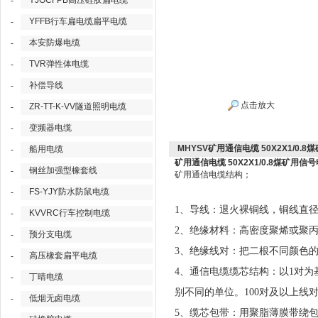
YJGCFPB高压硅胶扁电缆
-
YFFB行车扁电缆扁平电缆
-
本安防爆电缆
-
TVR弹性体电缆
-
补偿导线
-
点击放大
ZR-TT-K-VV隧道照明电缆
-
变频器电缆
-
MHYSV矿用通信电缆 50X2X1/0.
船用电缆
-
矿用通信电缆 50X2X1/0.8煤矿用信
钢丝加强型橡套线
-
矿用通信电缆结构；
FS-YJY防水防鼠电缆
-
1、导线：退火裸铜线，铜线直径为0．
KVVRC行车控制电缆
-
2、绝缘材料：高密度聚烯或聚
预分支电缆
-
3、绝缘线对：把二根不同颜色
高压橡套扁平电缆
-
4、通信电缆缆芯结构：以1对
丁晴电缆
-
别不同的单位。100对及以上线
低烟无卤电缆
-
5、缆芯包带：用聚脂薄膜带绕