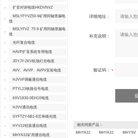
扩音对讲电缆HKDVNVZ
-
MSLYFYVZ50-9矿用同轴泄漏电
详细地址：
-
缆
MSLYFVZ 75-9 矿用同轴泄漏电
-
缆
补充说明：
光纤复合电缆
-
HAVP扩音系统专用电缆
-
JDYJY-2KV机场灯光电缆
-
验证码：
AVV、AVVP、AVPV安装电缆
-
HJVVP屏蔽通信电缆
-
PTYL23铁路信号电缆
-
6XV1830-0EH10电缆
-
HJVV通讯电缆
-
GYFTZY-6B1-6芯单模光缆
-
相关同类产品：
HYV22铠装通信电缆
-
MHYA32
MHYA32
MHYSV
MHYA32矿用通信电缆
-