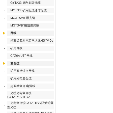
GYTA33-钢丝铠装光缆
-
MGTS33矿用阻燃通信光缆
-
MGXTSV矿用光缆
-
MGTSV矿用阻燃光缆
-
网线
超五类四对八芯网络线HSYV-5e
-
矿用网线
-
CAT6A UTP网线
-
复合缆
矿用五类综合网线
-
矿用光电复合缆
-
超五类复合 电源线
-
光缆光电复合缆
-
GYTA+YJV+HYA
光电复合缆GYTA+RVV阻燃铠装
-
型光缆