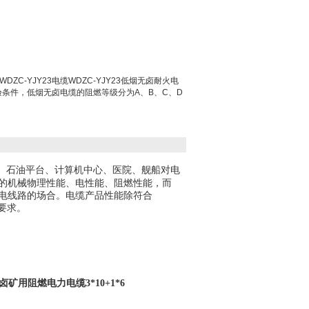
DZC-YJY23电缆WDZC-YJY23低烟无卤耐火电
定的试验条件，低烟无卤电缆的阻燃等级分为A、B、C、D
、石油平台、计算机中心、医院、舰船对电
的机械物理性能、电性能、阻燃性能，而
电线路的场合。电缆产品性能除符合
要求。
卤矿用阻燃电力电缆3*10+1*6