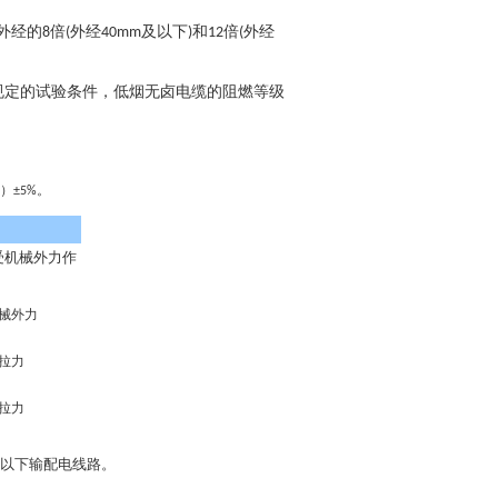
外经的
倍
外经
及以下
和
倍
外经
8
(
40mm
)
12
(
规定的试验条件，低烟无卤电缆的阻燃等级
）
。
±5%
受机械外力作
械外力
拉力
拉力
及以下输配电线路。