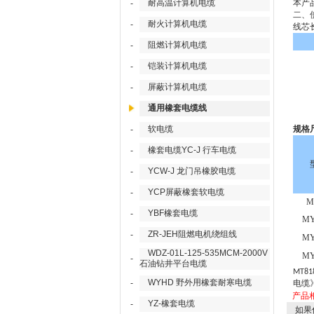
耐高温计算机电缆
-
本产
二、
耐火计算机电缆
-
线芯
阻燃计算机电缆
-
铠装计算机电缆
-
屏蔽计算机电缆
-
通用橡套电缆线
软电缆
规格
-
橡套电缆YC-J 行车电缆
-
YCW-J 龙门吊橡胶电缆
-
YCP屏蔽橡套软电缆
-
M
YBF橡套电缆
-
MY
ZR-JEH阻燃电机绕组线
-
MY
WDZ-01L-125-535MCM-2000V
MY
-
石油钻井平台电缆
MT818
WYHD 野外用橡套耐寒电缆
-
电缆
产品
YZ-橡套电缆
-
如果