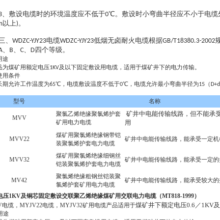
、敷设电缆时的环境温度应不低于
℃。敷设时小弯曲半径应不小于电缆
3
0
以上
。
m
)
、
电缆
低烟无卤耐火电缆根据
WDZC-YJY23
WDZC-YJY23
GB/T18380.3-2002
、
、
、
四个等级。
A
B
C
D
用途
及以下固定敷设用电缆，适用于煤矿井下的电力传输。
品为煤矿用额定电压
1KV
使用条件
℃
，电缆敷设温度不低于
℃
，电缆允许最小弯曲半径为
（
长期允许工作温度为
65
0
15
D+d
型号
名称
矿井中电能传输线路，但不能承
聚氯乙烯绝缘聚氯烯护套
MVV
矿用电力电缆
用
煤矿用聚氯烯绝缘钢带铠
MVV22
矿井中电能传输线路，能承受一定机
装聚氯烯护套电力电缆
煤矿用聚氯烯绝缘细钢丝
MVV32
矿井中电能传输线路，能承受一定的
铠装聚氯烯护套电力电缆
聚氯烯绝缘粗钢丝铠装聚
MV42
矿井中电能传输线路，能承受较大的
氯烯护套矿用电力电缆
电压1KV及铜芯固定敷设交联聚乙烯绝缘煤矿用交联电力电缆（MT818-1999）
煤矿井下额定电压0.6／1KV
V电缆，MYJV22电缆，MYJV32矿用电缆产品适用于
用途