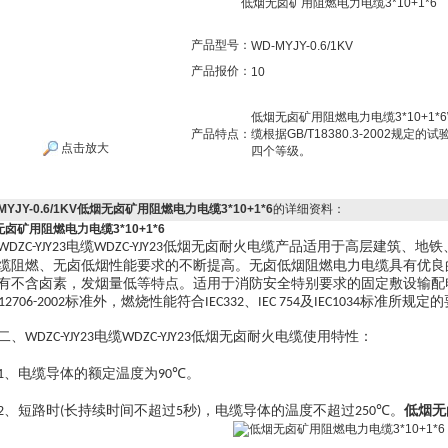
低烟无卤矿用阻燃电力电缆3*10+1*6
产品型号：
WD-MYJY-0.6/1KV
产品报价：
10
低烟无卤矿用阻燃电力电缆3*10+1*6W
产品特点：
缆根据GB/T18380.3-2002规
点击放大
四个等级。
MYJY-0.6/1KV低烟无卤矿用阻燃电力电缆3*10+1*6
的详细资料：
卤矿用阻燃电力电缆3*10+1*6
电缆
低烟无卤耐火电缆产品适用于高层建筑、地铁
WDZC-YJY23
WDZC-YJY23
缆阻燃、无卤低烟性能要求的不断提高。无卤低烟阻燃电力电缆具有优良
有不含卤素，发烟量低等特点。适用于消防安全特别要求的固定敷设输配
标准外，燃烧性能符合
、
及
标准所规定的
12706-2002
IEC332
IEC 754
IEC1034
、
电缆
低烟无卤耐火电缆使用特性：
WDZC-YJY23
WDZC-YJY23
、电缆导体的额定温度为
℃。
1
90
、短路时
长持续时间不超过
秒
，电缆导体的温度不超过
℃。
低烟无
2
(
5
)
250