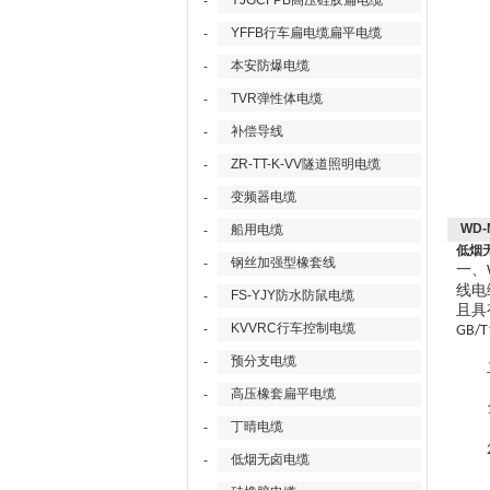
YJGCFPB高压硅胶扁电缆
-
YFFB行车扁电缆扁平电缆
-
本安防爆电缆
-
TVR弹性体电缆
-
补偿导线
-
ZR-TT-K-VV隧道照明电缆
-
变频器电缆
-
WD-
船用电缆
-
低烟无
钢丝加强型橡套线
-
一、
线电
FS-YJY防水防鼠电缆
-
且具
KVVRC行车控制电缆
-
GB/T
预分支电缆
-
二
高压橡套扁平电缆
-
丁晴电缆
-
低烟无卤电缆
-