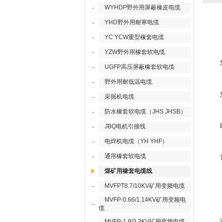
WYHDP野外用屏蔽橡皮电缆
-
YHD野外用耐寒电缆
-
YC YCW重型橡套电缆
-
YZW野外用橡套软电缆
-
UGFP高压屏蔽橡套软电缆
-
野外用耐低温电缆
-
采掘机电缆
-
防水橡套软电缆（JHS JHSB）
-
JBQ电机引接线
-
电焊机电缆（YH YHF）
-
通用橡套软电缆
-
煤矿用橡套电缆线
MVFPT8.7/10KV矿用变频电缆
-
MVFP-0.66/1.14KV矿用变频电
-
缆
MVFP-1.9/3.3KV矿用变频电缆