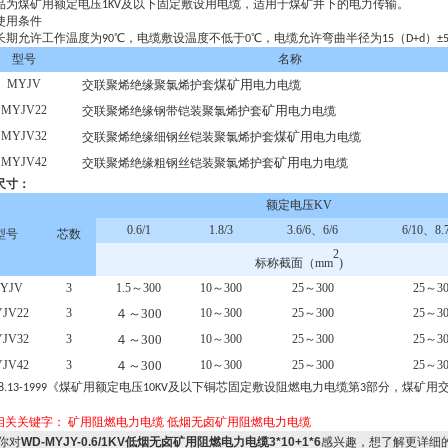
及以下固定敷设用电缆，适用于煤矿井下的电力传输。
品为煤矿用额定电压
1KV
使用条件
℃
，电缆敷设温度不低于
℃
，电缆允许弯曲半径为
（
）
长期允许工作温度为
90
0
15
D+d
±
型号
名称
MYJV
煤矿用
交联聚烯绝缘聚氯烯护套
电力电缆
MYJV22
矿用
交联聚烯绝缘钢带铠装聚氯烯护套
电力电缆
MYJV32
煤矿用
交联聚烯绝缘细钢丝铠装聚氯烯护套
电力电缆
MYJV42
矿用
交联聚烯绝缘粗钢丝铠装聚氯烯护套
电力电缆
尺寸：
额定电压KV
0.6/1
1.8/3
3.6/6、6/6
6/10、8.7
型号
芯数
2
标称截面（mm
)
YJV
3
1.5～300
10～300
25～300
25～30
JV22
3
４～300
10～300
25～300
25～30
JV32
3
４～300
10～300
25～300
25～30
JV42
3
４～300
10～300
25～300
25～30
《煤矿用额定电压
及以下铜芯固定敷设阻燃电力电缆第
部分，煤矿用
.13-1999
10KV
3
》
相关关键字：
矿用阻燃电力电缆
低烟无卤矿用阻燃电力电缆
你对
WD-MYJY-0.6/1KV低烟无卤矿用阻燃电力电缆3*10+1*6
感兴趣，想了解更详细