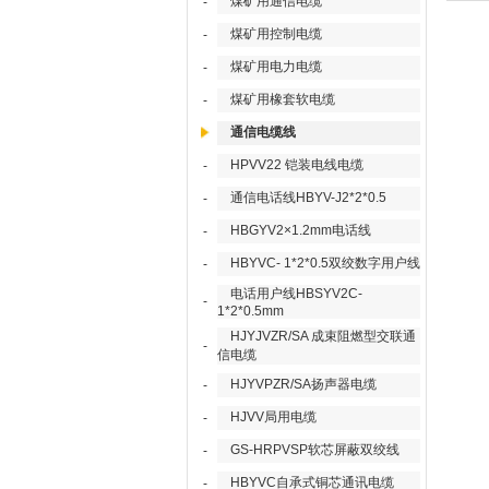
煤矿用通信电缆
-
煤矿用控制电缆
-
煤矿用电力电缆
-
煤矿用橡套软电缆
-
通信电缆线
HPVV22 铠装电线电缆
-
通信电话线HBYV-J2*2*0.5
-
HBGYV2×1.2mm电话线
-
HBYVC- 1*2*0.5双绞数字用户线
-
电话用户线HBSYV2C-
-
1*2*0.5mm
HJYJVZR/SA 成束阻燃型交联通
-
信电缆
HJYVPZR/SA扬声器电缆
-
HJVV局用电缆
-
GS-HRPVSP软芯屏蔽双绞线
-
HBYVC自承式铜芯通讯电缆
-