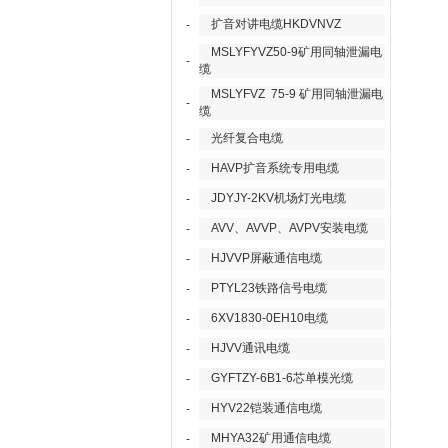
扩音对讲电缆HKDVNVZ
-
MSLYFYVZ50-9矿用同轴泄漏电
-
缆
MSLYFVZ 75-9 矿用同轴泄漏电
-
缆
光纤复合电缆
-
HAVP扩音系统专用电缆
-
JDYJY-2KV机场灯光电缆
-
AVV、AVVP、AVPV安装电缆
-
HJVVP屏蔽通信电缆
-
PTYL23铁路信号电缆
-
6XV1830-0EH10电缆
-
HJVV通讯电缆
-
GYFTZY-6B1-6芯单模光缆
-
HYV22铠装通信电缆
-
MHYA32矿用通信电缆
-