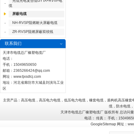
光缆光电复合缆GYTA+RVVP电
-
缆
屏蔽电缆
NH-RVSP阻燃耐火屏蔽电缆
-
ZR-RVSP阻燃屏蔽双绞线
-
联系我们
天津市电缆总厂橡塑电缆厂
电话：
手机：15049650650
邮箱：
2365266424@qq.com
网址：
www.tjxsdlcj.com
地址：河北省廊坊市大城县刘演马工业
区
主营产品：高压电缆，高压电力电缆，低压电力电缆，橡套电缆，盾构机高压橡套
缆，防水电缆，
天津市电缆总厂橡塑电缆厂 版权所有 总访问
电话： 传真： 手机：150496
GoogleSitemap
网址：
www