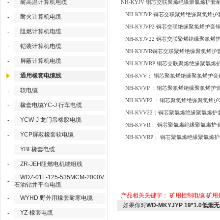
耐高温计算机电缆
-
NH-KYJV 铜芯交联聚烯绝缘聚氯烯护
NH-KYJVP 铜芯交联聚烯绝缘聚氯烯
耐火计算机电缆
-
NH-KYJVP2 铜芯交联绝缘聚氯烯护
阻燃计算机电缆
-
NH-KYJV22 铜芯交联聚烯绝缘聚氯
铠装计算机电缆
-
NH-KYJVR铜芯交联聚烯绝缘聚氯烯
屏蔽计算机电缆
-
NH-KYJVRP 铜芯交联聚烯绝缘聚氯
通用橡套电缆线
NH-KVV： 铜芯聚氯烯绝缘聚氯烯护
NH-KVVP ：铜芯聚氯烯绝缘聚氯烯
软电缆
-
NH-KVVP2 ：铜芯聚氯烯绝缘聚氯烯
橡套电缆YC-J 行车电缆
-
NH-KVV22：铜芯聚氯烯绝缘聚氯烯
YCW-J 龙门吊橡胶电缆
-
NH-KVVR： 铜芯聚氯烯绝缘聚氯烯
YCP屏蔽橡套软电缆
-
NH-KVVRP： 铜芯聚氯烯绝缘聚氯
YBF橡套电缆
-
ZR-JEH阻燃电机绕组线
-
WDZ-01L-125-535MCM-2000V
-
石油钻井平台电缆
产品相关关键字：
矿用控制电缆
矿用
WYHD 野外用橡套耐寒电缆
-
如果你对
WD-MKYJYP 19*1.0
YZ-橡套电缆
-