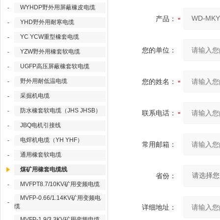
WYHDP野外用屏蔽橡皮电缆
-
产品：
YHD野外用耐寒电缆
-
YC YCW重型橡套电缆
-
您的单位：
YZW野外用橡套软电缆
-
UGFP高压屏蔽橡套软电缆
-
野外用耐低温电缆
您的姓名：
-
采掘机电缆
-
防水橡套软电缆（JHS JHSB）
-
联系电话：
JBQ电机引接线
-
电焊机电缆（YH YHF）
-
常用邮箱：
通用橡套软电缆
-
煤矿用橡套电缆线
省份：
MVFPT8.7/10KV矿用变频电缆
-
MVFP-0.66/1.14KV矿用变频电
-
缆
详细地址：
MVFP-1.9/3.3KV矿用变频电缆