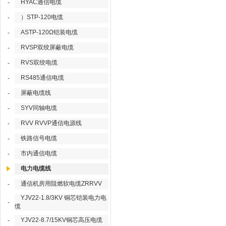
HYAC通信电缆
-
）STP-120电缆
-
ASTP-120Ω铠装电缆
-
RVSP双绞屏蔽电缆
-
RVS双绞电缆
-
RS485通信电缆
-
屏蔽电缆线
-
SYV同轴电缆
-
RVV RVVP通信电源线
-
铁路信号电缆
-
市内通信电缆
-
电力电缆线
通信机房用阻燃软电缆ZRRVV
-
YJV22-1.8/3KV 铜芯铠装电力电
-
缆
YJV22-8.7/15KV铜芯高压电缆
-