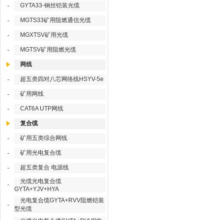
GYTA33-钢丝铠装光缆
-
MGTS33矿用阻燃通信光缆
-
MGXTSV矿用光缆
-
MGTSV矿用阻燃光缆
-
网线
超五类四对八芯网络线HSYV-5e
-
矿用网线
-
CAT6A UTP网线
-
复合缆
矿用五类综合网线
-
矿用光电复合缆
-
超五类复合 电源线
-
光缆光电复合缆
-
GYTA+YJV+HYA
光电复合缆GYTA+RVV阻燃铠装
-
型光缆