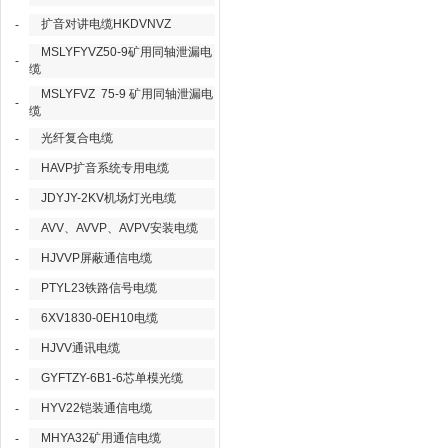
扩音对讲电缆HKDVNVZ
-
MSLYFYVZ50-9矿用同轴泄漏电
-
缆
MSLYFVZ 75-9 矿用同轴泄漏电
-
缆
光纤复合电缆
-
HAVP扩音系统专用电缆
-
JDYJY-2KV机场灯光电缆
-
AVV、AVVP、AVPV安装电缆
-
HJVVP屏蔽通信电缆
-
PTYL23铁路信号电缆
-
6XV1830-0EH10电缆
-
HJVV通讯电缆
-
GYFTZY-6B1-6芯单模光缆
-
HYV22铠装通信电缆
-
MHYA32矿用通信电缆
-