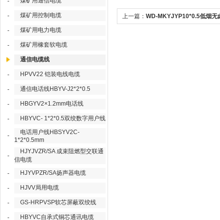
煤矿用通信电缆
-
煤矿用控制电缆
-
上一篇：
WD-MKYJYP10*0.5低烟
煤矿用电力电缆
-
屏蔽控制电缆
煤矿用橡套软电缆
-
通信电缆线
HPVV22 铠装电线电缆
-
通信电话线HBYV-J2*2*0.5
-
HBGYV2×1.2mm电话线
-
HBYVC- 1*2*0.5双绞数字用户线
-
电话用户线HBSYV2C-
-
1*2*0.5mm
HJYJVZR/SA 成束阻燃型交联通
-
信电缆
HJYVPZR/SA扬声器电缆
-
HJVV局用电缆
-
GS-HRPVSP软芯屏蔽双绞线
-
HBYVC自承式铜芯通讯电缆
-