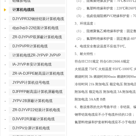
硅橡胶电缆
-
（1）、阻烯聚绝缘及护套：70℃和105
（2）、氟塑料绝缘和护套：220℃和260
计算机电缆线
（3）、低卤低烟阻燃PVC绝缘和护套：7
DJYVPR32钢丝铠装计算机电缆
-
3、环境温度：
djyp3vp3-22铠装计算机电缆
-
（1）、阻燃聚氯乙烯绝缘和护套：固定敷设
ZR-DJYPVP双屏蔽计算机电缆
-
（2）、氟塑料绝缘和护套：固定敷设-60
DJYPVPR计算机电缆
-
4、电缆安全敷设温度不应低于0℃。
5、耐火特性：
计算机电缆ZR-JYPVP JVPVP
-
符合IEC331规定 符合GB12666.6规定
IA-JYVP本安计算机电缆
-
火焰温度 750℃ 火焰温度 950℃-1000℃ 
ZR-IA-DJFPE耐高温计算机电缆
-
燃烧时间 3h 燃烧时间90min 燃烧时间90m
JYPVP计算机信号电缆
-
冷却时间 21h 附加电压 额定电压 附加电
DJFPFP耐高温计算机屏蔽电缆
-
附加电压 额定电压 附加电流 3A 附加电流 
附加电流 3A A类 B类
JYPV-2B屏蔽计算机电缆
-
6、敷设推荐的允许弯曲半径：非铠装、
ZR-DJYVP22铠装计算机电缆
-
钢带铠装电缆应不小于电缆外径的12倍；
DJVVP2R屏蔽计算机电缆
-
氟塑料绝缘和护套材料电缆应不小于电缆
DJYPV分屏计算机电缆
-