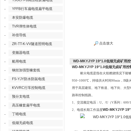
YJGCFPB高压硅胶扁电缆
-
YFFB行车扁电缆扁平电缆
-
本安防爆电缆
-
TVR弹性体电缆
-
补偿导线
-
点击放大
ZR-TT-K-VV隧道照明电缆
-
变频器电缆
-
WD-MKYJYP 19*1.0低烟无卤矿
船用电缆
-
WD-MKYJYP 19*1.0低烟无卤矿用
钢丝加强型橡套线
-
耐火电缆是指在火焰燃烧情况下能够保
FS-YJY防水防鼠电缆
-
950~1000℃，持续供火时间90min
KVVRC行车控制电缆
-
用于高层建筑、地下铁道、地下街、大型
路和控制线路。
预分支电缆
-
1、交流额定电压：U。/U（V系列：600/10
高压橡套扁平电缆
-
WD-MKYJYP 
2、电缆长期工作温度
丁晴电缆
-
低烟无卤电缆
-