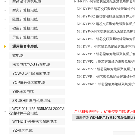
耐高温计算机电缆
-
NH-KYJV 铜芯交联聚烯绝缘聚氯烯护
NH-KYJVP 铜芯交联聚烯绝缘聚氯烯
耐火计算机电缆
-
NH-KYJVP2 铜芯交联绝缘聚氯烯护
阻燃计算机电缆
-
NH-KYJV22 铜芯交联聚烯绝缘聚氯
铠装计算机电缆
-
NH-KYJVR铜芯交联聚烯绝缘聚氯烯
屏蔽计算机电缆
-
NH-KYJVRP 铜芯交联聚烯绝缘聚氯
通用橡套电缆线
NH-KVV： 铜芯聚氯烯绝缘聚氯烯护
NH-KVVP ：铜芯聚氯烯绝缘聚氯烯
软电缆
-
NH-KVVP2 ：铜芯聚氯烯绝缘聚氯烯
橡套电缆YC-J 行车电缆
-
NH-KVV22：铜芯聚氯烯绝缘聚氯烯
YCW-J 龙门吊橡胶电缆
-
NH-KVVR： 铜芯聚氯烯绝缘聚氯烯
YCP屏蔽橡套软电缆
-
NH-KVVRP： 铜芯聚氯烯绝缘聚氯
YBF橡套电缆
-
ZR-JEH阻燃电机绕组线
-
WDZ-01L-125-535MCM-2000V
-
产品相关关键字：
矿用控制电缆
矿用
石油钻井平台电缆
如果你对
WD-MKYJYR10*0.5低
WYHD 野外用橡套耐寒电缆
-
YZ-橡套电缆
-