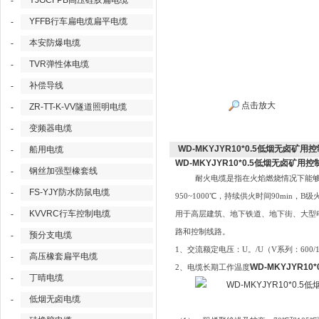
YJGCFPB高压硅胶扁电缆
-
YFFB行车扁电缆扁平电缆
-
本安防爆电缆
-
TVR弹性体电缆
-
补偿导线
-
点击放大
ZR-TT-K-VV隧道照明电缆
-
变频器电缆
-
WD-MKYJYR10*0.5低烟无卤矿用
船用电缆
-
WD-MKYJYR10*0.5低烟无卤矿用
钢丝加强型橡套线
-
耐火电缆是指在火焰燃烧情况下能够保
FS-YJY防水防鼠电缆
-
950~1000℃，持续供火时间90min
KVVRC行车控制电缆
-
用于高层建筑、地下铁道、地下街、大型
路和控制线路。
预分支电缆
-
1、交流额定电压：U。/U（V系列：600/10
高压橡套扁平电缆
-
WD-MKYJYR1
2、电缆长期工作温度
丁晴电缆
-
低烟无卤电缆
-