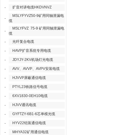
扩音对讲电缆HKDVNVZ
-
MSLYFYVZ50-9矿用同轴泄漏电
-
缆
MSLYFVZ 75-9 矿用同轴泄漏电
-
缆
光纤复合电缆
-
HAVP扩音系统专用电缆
-
JDYJY-2KV机场灯光电缆
-
AVV、AVVP、AVPV安装电缆
-
HJVVP屏蔽通信电缆
-
PTYL23铁路信号电缆
-
6XV1830-0EH10电缆
-
HJVV通讯电缆
-
GYFTZY-6B1-6芯单模光缆
-
HYV22铠装通信电缆
-
MHYA32矿用通信电缆
-