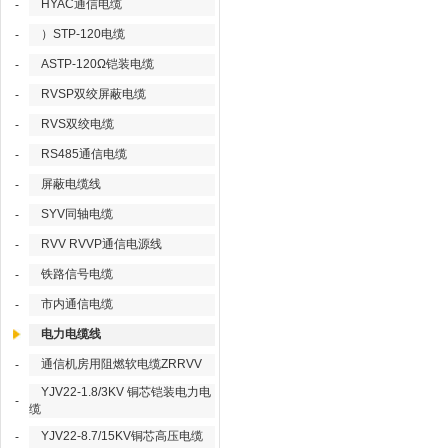
HYAC通信电缆
-
）STP-120电缆
-
ASTP-120Ω铠装电缆
-
RVSP双绞屏蔽电缆
-
RVS双绞电缆
-
RS485通信电缆
-
屏蔽电缆线
-
SYV同轴电缆
-
RVV RVVP通信电源线
-
铁路信号电缆
-
市内通信电缆
-
电力电缆线
通信机房用阻燃软电缆ZRRVV
-
YJV22-1.8/3KV 铜芯铠装电力电
-
缆
YJV22-8.7/15KV铜芯高压电缆
-