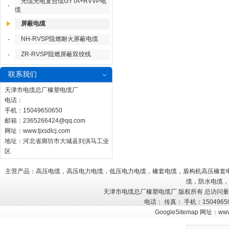
光缆光电复合缆GYTA+RVVP电
-
缆
屏蔽电缆
NH-RVSP阻燃耐火屏蔽电缆
-
ZR-RVSP阻燃屏蔽双绞线
-
联系我们
天津市电缆总厂橡塑电缆厂
电话：
手机：15049650650
邮箱：
2365266424@qq.com
网址：
www.tjxsdlcj.com
地址：河北省廊坊市大城县刘演马工业
区
主营产品：高压电缆，高压电力电缆，低压电力电缆，橡套电缆，盾构机高压橡套
缆，防水电缆，
天津市电缆总厂橡塑电缆厂 版权所有 总访问
电话： 传真： 手机：150496
GoogleSitemap
网址：
www