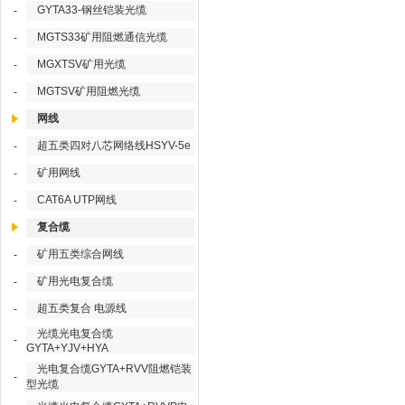
GYTA33-钢丝铠装光缆
-
MGTS33矿用阻燃通信光缆
-
MGXTSV矿用光缆
-
MGTSV矿用阻燃光缆
-
网线
超五类四对八芯网络线HSYV-5e
-
矿用网线
-
CAT6A UTP网线
-
复合缆
矿用五类综合网线
-
矿用光电复合缆
-
超五类复合 电源线
-
光缆光电复合缆
-
GYTA+YJV+HYA
光电复合缆GYTA+RVV阻燃铠装
-
型光缆