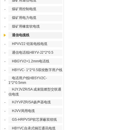
煤矿用通信电缆
-
煤矿用控制电缆
-
煤矿用电力电缆
-
煤矿用橡套软电缆
-
通信电缆线
HPVV22 铠装电线电缆
-
通信电话线HBYV-J2*2*0.5
-
HBGYV2×1.2mm电话线
-
HBYVC- 1*2*0.5双绞数字用户线
-
电话用户线HBSYV2C-
-
1*2*0.5mm
HJYJVZR/SA 成束阻燃型交联通
-
信电缆
HJYVPZR/SA扬声器电缆
-
HJVV局用电缆
-
GS-HRPVSP软芯屏蔽双绞线
-
HBYVC自承式铜芯通讯电缆
-