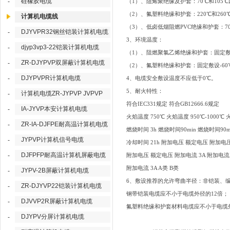
硅橡胶电缆
-
（1）、阻烯聚绝缘及护套：70℃和105
（2）、氟塑料绝缘和护套：220℃和260
计算机电缆线
（3）、低卤低烟阻燃PVC绝缘和护套：7
DJYVPR32钢丝铠装计算机电缆
-
3、环境温度：
djyp3vp3-22铠装计算机电缆
-
（1）、阻燃聚氯乙烯绝缘和护套：固定敷设
ZR-DJYPVP双屏蔽计算机电缆
-
（2）、氟塑料绝缘和护套：固定敷设-60
DJYPVPR计算机电缆
-
4、电缆安全敷设温度不应低于0℃。
5、耐火特性：
计算机电缆ZR-JYPVP JVPVP
-
符合IEC331规定 符合GB12666.6规定
IA-JYVP本安计算机电缆
-
火焰温度 750℃ 火焰温度 950℃-1000℃ 
ZR-IA-DJFPE耐高温计算机电缆
-
燃烧时间 3h 燃烧时间90min 燃烧时间90m
JYPVP计算机信号电缆
-
冷却时间 21h 附加电压 额定电压 附加电
DJFPFP耐高温计算机屏蔽电缆
-
附加电压 额定电压 附加电流 3A 附加电流 
附加电流 3A A类 B类
JYPV-2B屏蔽计算机电缆
-
6、敷设推荐的允许弯曲半径：非铠装、
ZR-DJYVP22铠装计算机电缆
-
钢带铠装电缆应不小于电缆外径的12倍；
DJVVP2R屏蔽计算机电缆
-
氟塑料绝缘和护套材料电缆应不小于电缆
DJYPV分屏计算机电缆
-