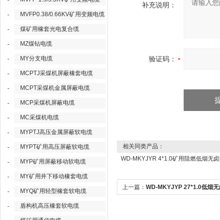
-
补充说明：
MVFP0.38/0.66KV矿用变频电缆
-
煤矿用橡套光电复合缆
-
MZ煤钻电缆
-
MY分支电缆
验证码：
-
MCPTJ采煤机屏蔽橡套电缆
-
MCPT采煤机金属屏蔽电缆
-
MCP采煤机屏蔽电缆
-
MC采煤机电缆
-
MYPTJ高压金属屏蔽软电缆
-
相关同类产品：
MYPT矿用高压屏蔽软电缆
-
WD-MKYJYR 4*1.0矿用阻燃低烟
MYP矿用屏蔽移动软电缆
-
MY矿用井下移动橡套电缆
-
上一篇：
WD-MKYJYP 27*1.0低烟
MYQ矿用轻型橡套软电缆
-
用控制屏蔽电缆
盾构机高压橡套软电缆
-