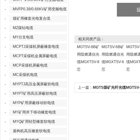
-
MVFP0.38/0.66KV矿用变频电缆
-
煤矿用橡套光电复合缆
-
MZ煤钻电缆
-
MY分支电缆
-
相关同类产品：
MCPTJ采煤机屏蔽橡套电缆
-
MGTSV-8B矿
MGTSV-6B矿
MGTSV
用阻燃通信光
用阻燃通信光
用阻燃
MCPT采煤机金属屏蔽电缆
-
缆MGXTSV-8
缆MGXTSV-6
缆MGXT
MCP采煤机屏蔽电缆
-
芯
芯
芯
MC采煤机电缆
-
MYPTJ高压金属屏蔽软电缆
-
上一篇：
MGTS煤矿光纤光缆MGTSV-
MYPT矿用高压屏蔽软电缆
-
用多模光缆
MYP矿用屏蔽移动软电缆
-
MY矿用井下移动橡套电缆
-
MYQ矿用轻型橡套软电缆
-
盾构机高压橡套软电缆
-