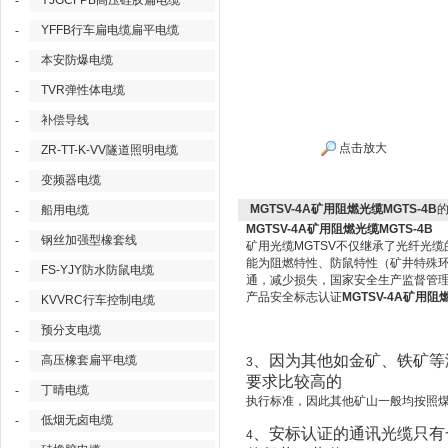
YJGCFPB高压硅胶扁电缆
-
YFFB行车扁电缆扁平电缆
-
本安防爆电缆
-
TVR弹性体电缆
-
补偿导线
-
点击放大
ZR-TT-K-VV隧道照明电缆
-
变频器电缆
-
MGTSV-4A矿用阻燃光缆MGTS-4B
船用电缆
-
MGTSV-4A矿用阻燃光缆MGTS-4B
钢丝加强型橡套线
-
矿用光缆MGTSV
不仅继承了光纤光缆
能为阻燃特性、防鼠特性（矿井特殊
FS-YJY防水防鼠电缆
-
通，减少损失，国家安全生产监督管
产品安全标志认证
MGTSV-4A矿用阻
KVVRC行车控制电缆
-
预分支电缆
-
、因为其他如金矿、铁矿等
高压橡套扁平电缆
-
3
要求比较高的
丁晴电缆
-
执行标准，因此其他矿山一般均按照
低烟无卤电缆
-
、安标认证的通讯光缆只有
4