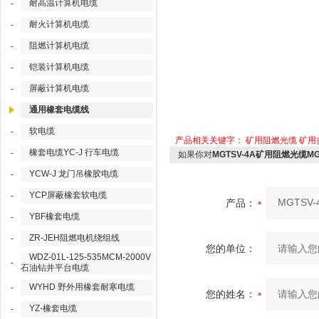
耐高温计算机电缆
-
耐火计算机电缆
-
阻燃计算机电缆
-
铠装计算机电缆
-
屏蔽计算机电缆
-
通用橡套电缆线
软电缆
-
产品相关关键字：
矿用阻燃光缆
矿用
橡套电缆YC-J 行车电缆
-
如果你对
MGTSV-4A矿用阻燃光缆MG
YCW-J 龙门吊橡胶电缆
-
YCP屏蔽橡套软电缆
-
产品：
YBF橡套电缆
-
ZR-JEH阻燃电机绕组线
-
您的单位：
WDZ-01L-125-535MCM-2000V
-
石油钻井平台电缆
WYHD 野外用橡套耐寒电缆
-
您的姓名：
YZ-橡套电缆
-