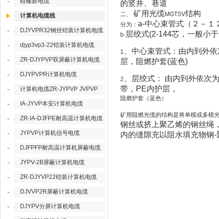
硅橡胶电缆
-
的竖井、巷道
矿用光缆
结构
二、
MGTSV
计算机电缆线
a-
中心束管式（２－１
分为：
DJYVPR32钢丝铠装计算机电缆
-
层绞式
(2-144
芯，一般小于
b-
djyp3vp3-22铠装计算机电缆
-
、中心束管式：由内到外依
1
ZR-DJYPVP双屏蔽计算机电缆
-
层，阻燃护套
(
蓝色
)
DJYPVPR计算机电缆
-
、层绞式：
由内到外依次
2
带，
PE
内护层，
计算机电缆ZR-JYPVP JVPVP
-
阻燃护套（蓝色）
IA-JYVP本安计算机电缆
-
矿用阻燃光缆的结构是将单模或多模
ZR-IA-DJFPE耐高温计算机电缆
-
钢丝或挤上聚乙烯的钢丝绳
JYPVP计算机信号电缆
-
内的缝隙充以阻水填充物钢
-
DJFPFP耐高温计算机屏蔽电缆
-
JYPV-2B屏蔽计算机电缆
-
ZR-DJYVP22铠装计算机电缆
-
DJVVP2R屏蔽计算机电缆
-
DJYPV分屏计算机电缆
-