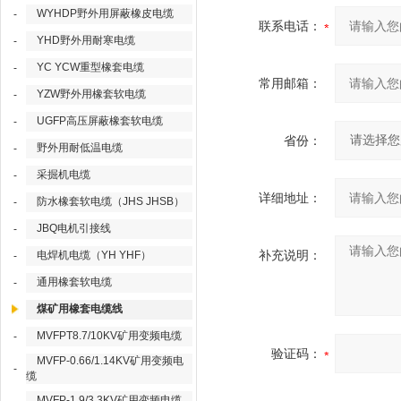
WYHDP野外用屏蔽橡皮电缆
-
联系电话：
YHD野外用耐寒电缆
-
YC YCW重型橡套电缆
-
常用邮箱：
YZW野外用橡套软电缆
-
UGFP高压屏蔽橡套软电缆
-
省份：
野外用耐低温电缆
-
采掘机电缆
-
详细地址：
防水橡套软电缆（JHS JHSB）
-
JBQ电机引接线
-
补充说明：
电焊机电缆（YH YHF）
-
通用橡套软电缆
-
煤矿用橡套电缆线
MVFPT8.7/10KV矿用变频电缆
-
验证码：
MVFP-0.66/1.14KV矿用变频电
-
缆
MVFP-1.9/3.3KV矿用变频电缆