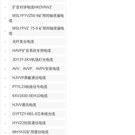
扩音对讲电缆HKDVNVZ
-
MSLYFYVZ50-9矿用同轴泄漏电
-
缆
MSLYFVZ 75-9 矿用同轴泄漏电
-
缆
光纤复合电缆
-
HAVP扩音系统专用电缆
-
JDYJY-2KV机场灯光电缆
-
AVV、AVVP、AVPV安装电缆
-
HJVVP屏蔽通信电缆
-
PTYL23铁路信号电缆
-
6XV1830-0EH10电缆
-
HJVV通讯电缆
-
GYFTZY-6B1-6芯单模光缆
-
HYV22铠装通信电缆
-
MHYA32矿用通信电缆
-