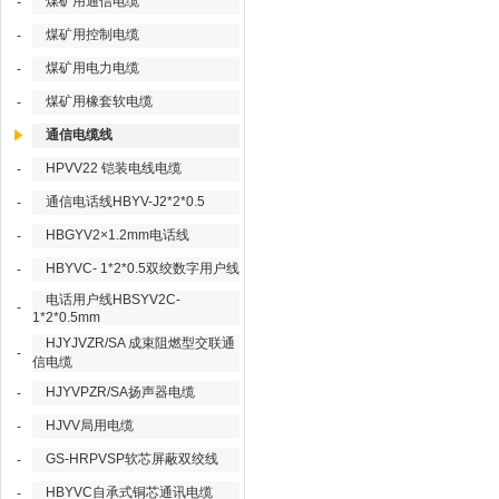
煤矿用通信电缆
-
煤矿用控制电缆
-
煤矿用电力电缆
-
煤矿用橡套软电缆
-
通信电缆线
HPVV22 铠装电线电缆
-
通信电话线HBYV-J2*2*0.5
-
HBGYV2×1.2mm电话线
-
HBYVC- 1*2*0.5双绞数字用户线
-
电话用户线HBSYV2C-
-
1*2*0.5mm
HJYJVZR/SA 成束阻燃型交联通
-
信电缆
HJYVPZR/SA扬声器电缆
-
HJVV局用电缆
-
GS-HRPVSP软芯屏蔽双绞线
-
HBYVC自承式铜芯通讯电缆
-