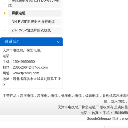
光缆光电复合缆GYTA+RVVP电
-
缆
屏蔽电缆
NH-RVSP阻燃耐火屏蔽电缆
-
ZR-RVSP阻燃屏蔽双绞线
-
联系我们
天津市电缆总厂橡塑电缆厂
电话：
手机：15049650650
邮箱：
2365266424@qq.com
网址：
www.tjxsdlcj.com
地址：河北省廊坊市大城县刘演马工业
区
主营产品：高压电缆，高压电力电缆，低压电力电缆，橡套电缆，盾构机高压橡套
缆，防水电缆，
天津市电缆总厂橡塑电缆厂 版权所有 总访问
电话： 传真： 手机：150496
GoogleSitemap
网址：
www