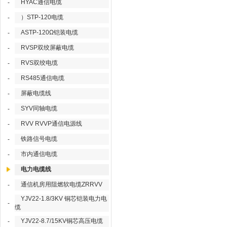
HYAC通信电缆
-
）STP-120电缆
-
ASTP-120Ω铠装电缆
-
RVSP双绞屏蔽电缆
-
RVS双绞电缆
-
RS485通信电缆
-
屏蔽电缆线
-
SYV同轴电缆
-
RVV RVVP通信电源线
-
铁路信号电缆
-
市内通信电缆
-
电力电缆线
通信机房用阻燃软电缆ZRRVV
-
YJV22-1.8/3KV 铜芯铠装电力电
-
缆
YJV22-8.7/15KV铜芯高压电缆
-