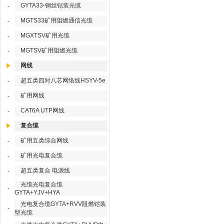
GYTA33-钢丝铠装光缆
-
MGTS33矿用阻燃通信光缆
-
MGXTSV矿用光缆
-
MGTSV矿用阻燃光缆
-
网线
超五类四对八芯网络线HSYV-5e
-
矿用网线
-
CAT6A UTP网线
-
复合缆
矿用五类综合网线
-
矿用光电复合缆
-
超五类复合 电源线
-
光缆光电复合缆
-
GYTA+YJV+HYA
光电复合缆GYTA+RVV阻燃铠装
-
型光缆