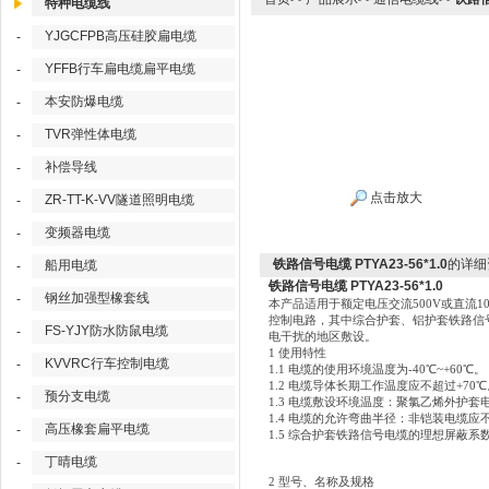
特种电缆线
YJGCFPB高压硅胶扁电缆
-
YFFB行车扁电缆扁平电缆
-
本安防爆电缆
-
TVR弹性体电缆
-
补偿导线
-
点击放大
ZR-TT-K-VV隧道照明电缆
-
变频器电缆
-
铁路信号电缆 PTYA23-56*1.0
的详细
船用电缆
-
铁路信号电缆 PTYA23-56*1.0
钢丝加强型橡套线
-
本产品适用于额定电压交流500V或直流
控制电路，其中综合护套、铝护套铁路信
FS-YJY防水防鼠电缆
-
电干扰的地区敷设。
1 使用特性
KVVRC行车控制电缆
-
1.1 电缆的使用环境温度为-40℃~+60℃。
1.2 电缆导体长期工作温度应不超过+70℃
预分支电缆
-
1.3 电缆敷设环境温度：聚氯乙烯外护套
1.4 电缆的允许弯曲半径：非铠装电缆应
高压橡套扁平电缆
-
1.5 综合护套铁路信号电缆的理想屏蔽系数
丁晴电缆
-
2 型号、名称及规格