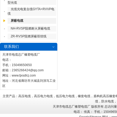
-
型光缆
光缆光电复合缆GYTA+RVVP电
-
缆
屏蔽电缆
NH-RVSP阻燃耐火屏蔽电缆
-
ZR-RVSP阻燃屏蔽双绞线
-
联系我们
天津市电缆总厂橡塑电缆厂
电话：
手机：15049650650
邮箱：
2365266424@qq.com
网址：
www.tjxsdlcj.com
地址：河北省廊坊市大城县刘演马工业
区
主营产品：高压电缆，高压电力电缆，低压电力电缆，橡套电缆，盾构机高压橡套
缆，防水电缆，
天津市电缆总厂橡塑电缆厂 版权所有 总访问
电话： 传真： 手机：150496