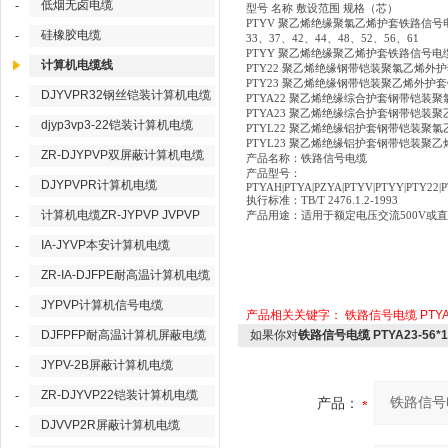
低烟无卤电缆
-
型号 名称 敷设范围 规格（芯）
PTYV 聚乙烯绝缘聚氯乙烯护套铁路信号电缆
硅橡胶电缆
-
33、37、42、44、48、52、56、61
PTYY 聚乙烯绝缘聚乙烯护套铁路信号电
计算机电缆线
PTY22 聚乙烯绝缘钢带铠装聚氯乙烯
PTY23 聚乙烯绝缘钢带铠装聚乙烯外护
DJYVPR32钢丝铠装计算机电缆
-
PTYA22 聚乙烯绝缘综合护套钢带铠装
PTYA23 聚乙烯绝缘综合护套钢带铠装
djyp3vp3-22铠装计算机电缆
-
PTYL22 聚乙烯绝缘铝护套钢带铠装聚
PTYL23 聚乙烯绝缘铝护套钢带铠装聚
ZR-DJYPVP双屏蔽计算机电缆
-
产品名称：铁路信号电缆
产品型号：
DJYPVPR计算机电缆
-
PTYAH|PTYA|PZYA|PTYV|PTYY|PTY22|P
执行标准：TB/T 2476.1.2-1993
计算机电缆ZR-JYPVP JVPVP
-
产品用途：适用于额定电压交流500V或
IA-JYVP本安计算机电缆
-
ZR-IA-DJFPE耐高温计算机电缆
-
JYPVP计算机信号电缆
-
产品相关关键字：
铁路信号电缆
PTYA
DJFPFP耐高温计算机屏蔽电缆
如果你对
铁路信号电缆 PTYA23-56*1
-
JYPV-2B屏蔽计算机电缆
-
ZR-DJYVP22铠装计算机电缆
-
产品：
DJVVP2R屏蔽计算机电缆
-