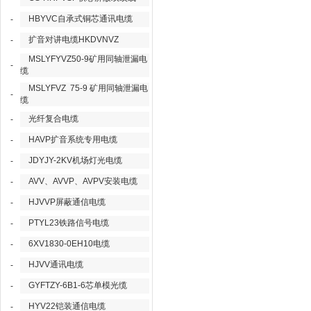
HBYVC自承式铜芯通讯电缆
-
扩音对讲电缆HKDVNVZ
-
MSLYFYVZ50-9矿用同轴泄漏电
-
缆
MSLYFVZ 75-9 矿用同轴泄漏电
-
缆
光纤复合电缆
-
HAVP扩音系统专用电缆
-
JDYJY-2KV机场灯光电缆
-
AVV、AVVP、AVPV安装电缆
-
HJVVP屏蔽通信电缆
-
PTYL23铁路信号电缆
-
6XV1830-0EH10电缆
-
HJVV通讯电缆
-
GYFTZY-6B1-6芯单模光缆
-
HYV22铠装通信电缆
-