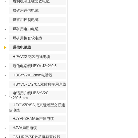
盾构机高压橡套软电缆
-
煤矿用通信电缆
-
煤矿用控制电缆
-
煤矿用电力电缆
-
煤矿用橡套软电缆
-
通信电缆线
HPVV22 铠装电线电缆
-
通信电话线HBYV-J2*2*0.5
-
HBGYV2×1.2mm电话线
-
HBYVC- 1*2*0.5双绞数字用户线
-
电话用户线HBSYV2C-
-
1*2*0.5mm
HJYJVZR/SA 成束阻燃型交联通
-
信电缆
HJYVPZR/SA扬声器电缆
-
HJVV局用电缆
-
GS-HRPVSP软芯屏蔽双绞线
-