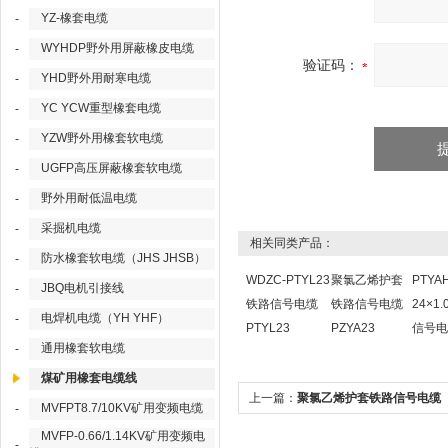
YZ-橡套电缆
-
WYHDP野外用屏蔽橡皮电缆
-
验证码：
YHD野外用耐寒电缆
-
YC YCW重型橡套电缆
-
YZW野外用橡套软电缆
-
UGFP高压屏蔽橡套软电缆
-
野外用耐低温电缆
-
采掘机电缆
-
相关同类产品：
防水橡套软电缆（JHS JHSB）
-
WDZC-PTYL23
聚氯乙烯护套
PTYA
JBQ电机引接线
-
铁路信号电缆
铁路信号电缆
24×1
电焊机电缆（YH YHF）
-
PTYL23
PZYA23
信号电
通用橡套软电缆
-
煤矿用橡套电缆线
上一篇：
聚氯乙烯护套铁路信号电缆
MVFPT8.7/10KV矿用变频电缆
-
PZYA23
MVFP-0.66/1.14KV矿用变频电
-