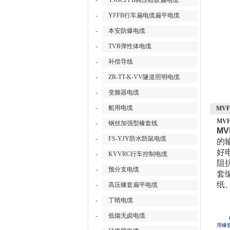
-
YJGCFPB高压硅胶扁电缆
-
YFFB行车扁电缆扁平电缆
-
本安防爆电缆
-
TVR弹性体电缆
-
补偿导线
-
ZR-TT-K-VV隧道照明电缆
-
变频器电缆
-
船用电缆
MVF
MVF
-
钢丝加强型橡套线
MV
-
FS-YJY防水防鼠电缆
的
好
-
KVVRC行车控制电缆
阻
-
预分支电缆
套
纸
-
高压橡套扁平电缆
-
丁晴电缆
-
低烟无卤电缆
用橡