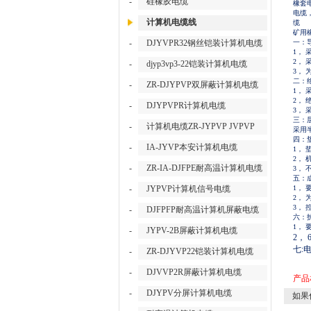
-
硅橡胶电缆
橡套
电缆
计算机电缆线
缆
矿用
-
DJYVPR32钢丝铠装计算机电缆
一：
1，
2，
-
djyp3vp3-22铠装计算机电缆
3，
二：
-
ZR-DJYPVP双屏蔽计算机电缆
1，
2，
-
DJYPVPR计算机电缆
3，
三：
-
计算机电缆ZR-JYPVP JVPVP
采用
四：
-
IA-JYVP本安计算机电缆
1，
2，
-
ZR-IA-DJFPE耐高温计算机电缆
3，
五：
-
JYPVP计算机信号电缆
1，
2，
3，
-
DJFPFP耐高温计算机屏蔽电缆
六：
1，
-
JYPV-2B屏蔽计算机电缆
2，
七:
-
ZR-DJYVP22铠装计算机电缆
-
DJVVP2R屏蔽计算机电缆
产品
-
DJYPV分屏计算机电缆
如果