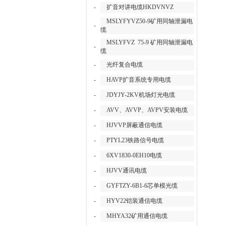
-
扩音对讲电缆HKDVNVZ
MSLYFYVZ50-9矿用同轴泄漏电
-
缆
MSLYFVZ 75-9 矿用同轴泄漏电
-
缆
-
光纤复合电缆
-
HAVP扩音系统专用电缆
-
JDYJY-2KV机场灯光电缆
-
AVV、AVVP、AVPV安装电缆
-
HJVVP屏蔽通信电缆
-
PTYL23铁路信号电缆
-
6XV1830-0EH10电缆
-
HJVV通讯电缆
-
GYFTZY-6B1-6芯单模光缆
-
HYV22铠装通信电缆
-
MHYA32矿用通信电缆