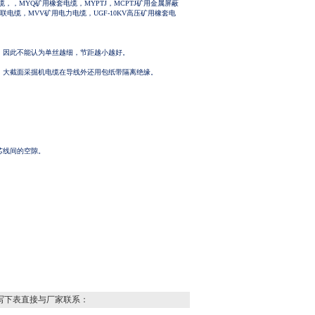
，，MYQ矿用橡套电缆，MYPTJ，MCPTJ矿用金属屏蔽
电缆，MVV矿用电力电缆，UGF-10KV高压矿用橡套电
响，因此不能认为单丝越细，节距越小越好。
锡，大截面采掘机电缆在导线外还用包纸带隔离绝缘。
缘芯线间的空隙。
。
写下表直接与厂家联系：