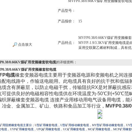
MVFP0.38/0.66KV煤矿用变频橡套软电缆
产品型号：
产品报价：
15
MVFP0.38/0.66KV煤矿用变频
产品特点：
MVFP-1.9/3.3KV矿用变
点击放大
采用交联聚乙烯材料制成，具有优
P0.38/0.66KV煤矿用变频橡套软电缆
的详细资料：
P0.38/0.66KV煤矿用变频橡套软电缆
FP电缆
橡套变频器电缆主要用于变频器电源和变频电机之间连接
输配电线路中，作输送电能用。此电缆具有良好的抗干扰和低辐
电缆含有屏蔽层，以防止电磁干扰，传输阻抗RX是对屏蔽抗感应
抗可提供良好的电磁相容性电缆供在环境温度为-50℃到+50℃
编织屏蔽橡套变频器电缆 连接产业用移动用电气设备用电缆，能
、冶金、金属加工、矿山、铁路和食品加工等行业，
MVFP0.3
矿用阻燃橡套电缆主要分；U型矿用橡套电缆，U型矿用移动橡套电缆，MY型矿用移动橡套电缆，UY型
套电缆，UYP矿用橡套电缆，UPQ矿用橡套电缆，UC矿用橡套电缆，MC矿用橡套电缆，MCP矿用橡套