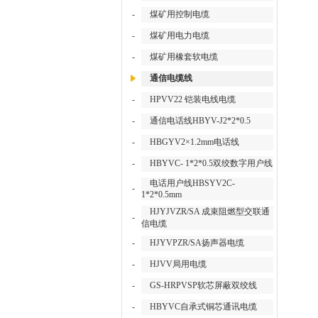
-
煤矿用控制电缆
-
煤矿用电力电缆
-
煤矿用橡套软电缆
通信电缆线
-
HPVV22 铠装电线电缆
-
通信电话线HBYV-J2*2*0.5
-
HBGYV2×1.2mm电话线
-
HBYVC- 1*2*0.5双绞数字用户线
电话用户线HBSYV2C-
-
1*2*0.5mm
HJYJVZR/SA 成束阻燃型交联通
-
信电缆
-
HJYVPZR/SA扬声器电缆
-
HJVV局用电缆
-
GS-HRPVSP软芯屏蔽双绞线
-
HBYVC自承式铜芯通讯电缆