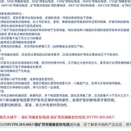
电缆，MZ矿用橡套电缆，MZ矿用电钻电缆，UZP矿用电钻电缆，MZP矿用电钻电缆，UYQ矿用橡套电缆
，MHYV矿用通讯电缆，矿用通讯电缆矿用防暴电缆，MKVV矿用控制电缆，MKYJY矿用电缆，矿用交联
橡套电缆结构特点：
导电线芯。柔软性要求以电钻电缆，采掘机电缆；导线结构采取如下措施：
 采用较软的细直径铜单线、以小节距束合、复绞。整根电缆的弯曲扭转性还受到绝缘、护套结构的影
 采用同向束绞和复绞可提高柔软性。
 为了便于导线在绝缘层中的相对滑动和便于安装维修。电钻电缆和小截面的采掘机电缆导线单丝应镀
绝缘层 要求有足够的电绝缘性能
 采用含胶量不低于百分之35的橡皮
 绝缘厚度比通用橡套电缆要厚
 采用电性好的橡皮，并采用好的挤橡工艺（如挤橡硫化连续生产线）
层
半导电橡皮做层，应使其过渡电阻达到标准要求，以保证继电保护系统在事故状态下可靠动作。
垫芯
 垫芯要充分起到在电缆收到冲砸、挤压时的缓冲作用，又不能过大使外径过大。要求设计合理填满绝
 机械性能应不低于绝缘橡皮的要求。
 不能与绝缘线芯产生粘连。
成缆结构
 要采用较小的节距倍数，改善电缆的柔软性。
 为保证地线芯的机械强度，地线芯截面比通用电缆要大些，小截面产品，采用与主线管相同截面。
 控制线芯先单独绞合成组，再与主线芯一起成缆。
护层
 要求有足够的机械强度，耐磨性好。井下电缆要求阻燃。因此采用氯丁胶，且含胶量不小于百分之五十
 6KV移动橡套电缆要求护套有足够的电绝缘性，改善护套的耐电晕开裂性能。
电缆要结构密实、紧凑，各元件有相对滑动性。
相关关键字：
煤矿用橡套软电缆
煤矿用变频橡套软电缆
MVFP0.38/0.66KV
你对
MVFP0.38/0.66KV煤矿用变频橡套软电缆
感兴趣，想了解更详细的产品信息，填