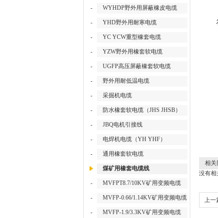
-
WYHDP野外用屏蔽橡皮电缆
-
YHD野外用耐寒电缆
-
YC YCW重型橡套电缆
-
YZW野外用橡套软电缆
-
UGFP高压屏蔽橡套软电缆
-
野外用耐低温电缆
-
采掘机电缆
-
防水橡套软电缆（JHS JHSB）
-
JBQ电机引接线
-
电焊机电缆（YH YHF）
-
通用橡套软电缆
相关
煤矿用橡套电缆线
没有相关
-
MVFPT8.7/10KV矿用变频电缆
-
MVFP-0.66/1.14KV矿用变频电缆
上一
-
MVFP-1.9/3.3KV矿用变频电缆