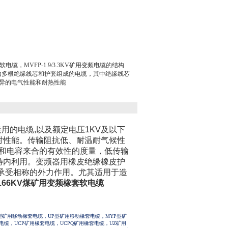
橡套软电缆，MVFP-1.9/3.3KV矿用变频电缆的结构
频电缆是由多根绝缘线芯和护套组成的电缆，其中绝缘线芯
异的电气性能和耐热性能
用的电缆,以及额定电压1KV及以下
射性能。传输阻抗低、耐温耐气候性
和电容来合的有效性的度量，低传输
范畴内利用。变频器用橡皮绝缘橡皮护
承受相称的外力作用。尤其适用于造
8/0.66KV煤矿用变频橡套软电缆
矿用移动橡套电缆，UP型矿用移动橡套电缆，MYP型矿
电缆，UCP矿用橡套电缆，UCPQ矿用橡套电缆，UZ矿用