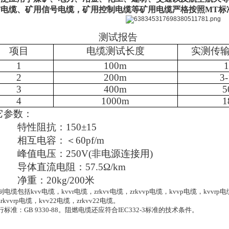
信电缆、矿用信号电缆，矿用控制电缆等矿用电缆严格按照MT标
测试报告
项目
电缆测试长度
实测传
1
100m
2
200m
3
3
400m
5
4
1000m
1
它参数：
特性阻抗：
15
0±15
相互电容：＜
60pf/m
峰值电压：
250V(非电源连接用)
导体直流电阻：
57.5Ω/km
净重：
20kg/200米
制电缆包括
kvv
电缆，
kvvr
电缆，
zrkvv
电缆，
zrkvvp
电缆，
kvvp
电缆，
kvvrp
电
zrkvvrp
电缆，
kvv22
电缆，
zrkvv22
电缆。
标准：
GB 9330-88
。阻燃电缆还应符合
IEC332-3
标准的技术条件。