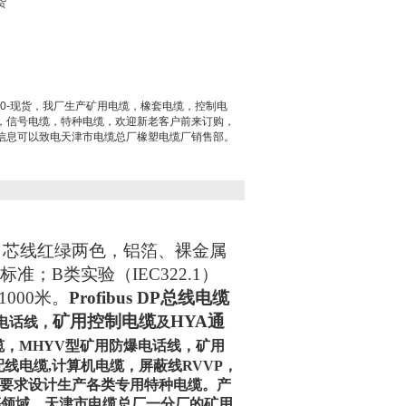
货
0-Oeh10-现货，我厂生产矿用电缆，橡套电缆，控制电
，信号电缆，特种电缆，欢迎新老客户前来订购，
信息可以致电天津市电缆总厂橡塑电缆厂销售部。
，芯线红绿两色，铝箔、裸金属
标准；
B
类实验（
IEC322.1
）
1000
米。
Profibus DP总线电缆
矿用控制电缆
HYA通
用电话线，
及
缆，MHYV型矿用防爆电话线，矿用
线电缆,计算机电缆，屏蔽线RVVP，
的要求设计生产各类专用特种电缆。产
等领域。天津市电缆总厂一分厂的矿用