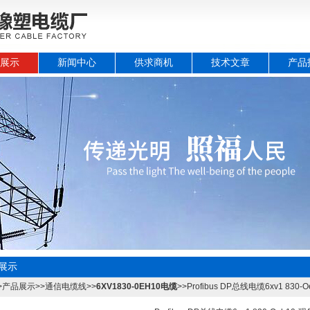
展示
新闻中心
供求商机
技术文章
产品
展示
>
产品展示
>>
通信电缆线
>>
6XV1830-0EH10电缆
>>Profibus DP总线电缆6xv1 830-