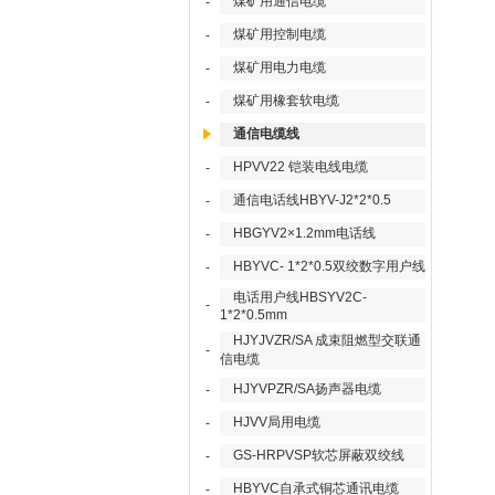
煤矿用通信电缆
-
煤矿用控制电缆
-
煤矿用电力电缆
-
煤矿用橡套软电缆
-
通信电缆线
HPVV22 铠装电线电缆
-
通信电话线HBYV-J2*2*0.5
-
HBGYV2×1.2mm电话线
-
HBYVC- 1*2*0.5双绞数字用户线
-
电话用户线HBSYV2C-
-
1*2*0.5mm
HJYJVZR/SA 成束阻燃型交联通
-
信电缆
HJYVPZR/SA扬声器电缆
-
HJVV局用电缆
-
GS-HRPVSP软芯屏蔽双绞线
-
HBYVC自承式铜芯通讯电缆
-