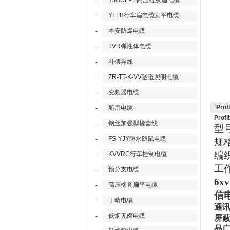
YJGCFPB高压硅胶扁电缆
-
YFFB行车扁电缆扁平电缆
-
本安防爆电缆
-
TVR弹性体电缆
-
补偿导线
-
ZR-TT-K-VV隧道照明电缆
-
变频器电缆
-
Pro
船用电缆
-
Prof
钢丝加强型橡套线
-
型
FS-YJY防水防鼠电缆
-
规
编
KVVRC行车控制电缆
-
工
预分支电缆
-
6x
高压橡套扁平电缆
-
信
丁晴电缆
-
通讯
低烟无卤电缆
-
屏蔽
品