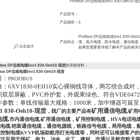
Profibus DP总线电缆6xv1 830-Oeh10-现
产品型号：
产品报价：
5
Profibus DP总线电缆6xv1 83
产品特点：
缆，电力电缆，防水电缆，通信电缆
点击放大
如果您需要更详细了解本产品的相关
fibus DP总线电缆6xv1 830-Oeh10-现货
的详细资料：
ibus DP总线电缆6xv1 830-Oeh10-现货
号：
PROFIBUS
格：
6XV1830-0EH10
实心裸铜线导体，两芯绞合成对
织双层屏蔽，
PVC
外护套，外观果绿色。符合
VDE0472
作参数：单线传输最大规格：
1000
米，加中继器可延至
v1 830-Oeh10-现货
矿用通信电缆
，我厂的主要产品有
,矿
电缆
,市内通信电缆,矿用通信电缆，矿用控制电缆，HYA电话电
电缆,铠装通信电缆，通信电源线，铁路信号电缆，局用电缆，配
控制电缆KVVP机场助航用灯光电缆等，同时还可以根据客户
广泛应用于煤矿、电力、冶金、化工、建材、交通以及航空航天