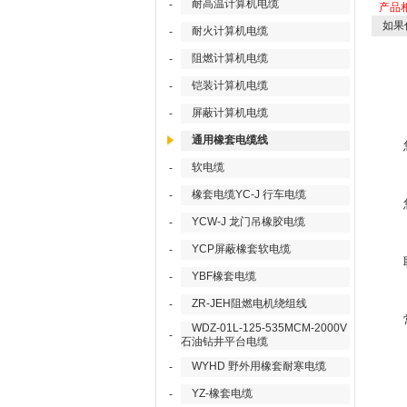
耐高温计算机电缆
-
产品
如果
耐火计算机电缆
-
阻燃计算机电缆
-
铠装计算机电缆
-
屏蔽计算机电缆
-
通用橡套电缆线
软电缆
-
橡套电缆YC-J 行车电缆
-
YCW-J 龙门吊橡胶电缆
-
YCP屏蔽橡套软电缆
-
YBF橡套电缆
-
ZR-JEH阻燃电机绕组线
-
WDZ-01L-125-535MCM-2000V
-
石油钻井平台电缆
WYHD 野外用橡套耐寒电缆
-
YZ-橡套电缆
-