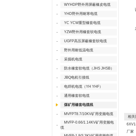
WYHDP野外用屏蔽橡皮电缆
-
YHD野外用耐寒电缆
-
YC YCW重型橡套电缆
-
YZW野外用橡套软电缆
-
UGFP高压屏蔽橡套软电缆
-
野外用耐低温电缆
-
采掘机电缆
-
防水橡套软电缆（JHS JHSB）
-
JBQ电机引接线
-
电焊机电缆（YH YHF）
-
通用橡套软电缆
-
煤矿用橡套电缆线
MVFPT8.7/10KV矿用变频电缆
-
相关
MVFP-0.66/1.14KV矿用变频电
6XV
-
缆
厂家
MVFP-1.9/3.3KV矿用变频电缆