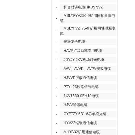
扩音对讲电缆HKDVNVZ
-
MSLYFYVZ50-9矿用同轴泄漏电
-
缆
MSLYFVZ 75-9 矿用同轴泄漏电
-
缆
光纤复合电缆
-
HAVP扩音系统专用电缆
-
JDYJY-2KV机场灯光电缆
-
AVV、AVVP、AVPV安装电缆
-
HJVVP屏蔽通信电缆
-
PTYL23铁路信号电缆
-
6XV1830-0EH10电缆
-
HJVV通讯电缆
-
GYFTZY-6B1-6芯单模光缆
-
HYV22铠装通信电缆
-
MHYA32矿用通信电缆
-