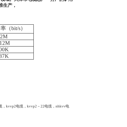
准生产，
输率（
bit/s
）
12M
-12M
00K
87K
缆，
kvvp2
电缆，
kvvp2
－
22
电缆，
nhkvv
电