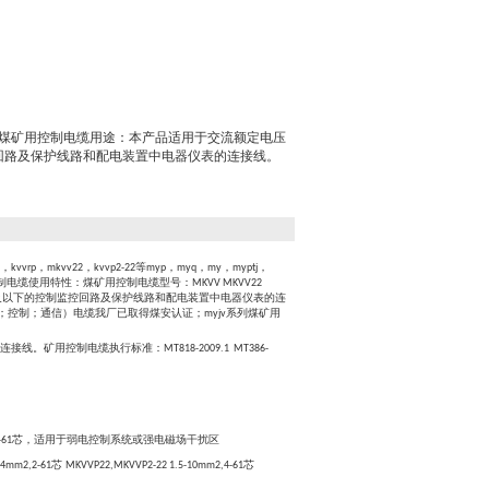
*0.5煤矿用控制电缆用途：本产品适用于交流额定电压
制监控回路及保护线路和配电装置中电器仪表的连接线。
，
，
，
等
，
，
，
，
kvvrp
mkvv22
kvvp2-22
myp
myq
my
myptj
制电缆使用特性：煤矿用控制电缆型号：
MKVV MKVV22
及以下的控制监控回路及保护线路和配电装置中电器仪表的连
；控制；通信）电缆我厂已取得煤安认证；
系列煤矿用
myjv
连接线。矿用控制电缆执行标准：
MT818-2009.1 MT386-
芯，适用于弱电控制系统或强电磁场干扰区
-61
芯
芯
-4mm2,2-61
MKVVP22,MKVVP2-22 1.5-10mm2,4-61