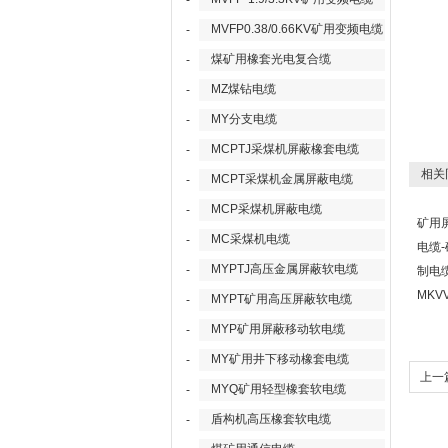
-
MVFP0.38/0.66KV矿用变频电缆
-
煤矿用橡套光电复合缆
-
MZ煤钻电缆
-
MY分支电缆
-
MCPTJ采煤机屏蔽橡套电缆
-
相关
MCPT采煤机金属屏蔽电缆
-
MCP采煤机屏蔽电缆
-
矿用
MC采煤机电缆
-
电缆
MYPTJ高压金属屏蔽软电缆
-
制电
MKV
MYPT矿用高压屏蔽软电缆
-
MYP矿用屏蔽移动软电缆
-
MY矿用井下移动橡套电缆
-
上一
MYQ矿用轻型橡套软电缆
-
-2*2
盾构机高压橡套软电缆
-