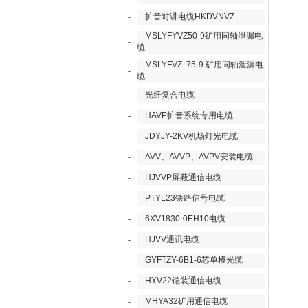
扩音对讲电缆HKDVNVZ
-
MSLYFYVZ50-9矿用同轴泄漏电
-
缆
MSLYFVZ 75-9 矿用同轴泄漏电
-
缆
光纤复合电缆
-
HAVP扩音系统专用电缆
-
JDYJY-2KV机场灯光电缆
-
AVV、AVVP、AVPV安装电缆
-
HJVVP屏蔽通信电缆
-
PTYL23铁路信号电缆
-
6XV1830-0EH10电缆
-
HJVV通讯电缆
-
GYFTZY-6B1-6芯单模光缆
-
HYV22铠装通信电缆
-
MHYA32矿用通信电缆
-