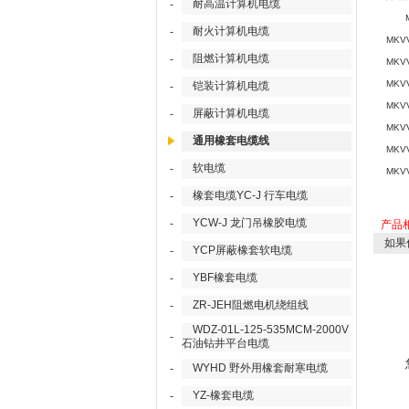
耐高温计算机电缆
-
耐火计算机电缆
-
MKV
阻燃计算机电缆
-
MKV
MKV
铠装计算机电缆
-
MKV
屏蔽计算机电缆
-
MKV
通用橡套电缆线
MKVV
软电缆
-
MKV
橡套电缆YC-J 行车电缆
-
YCW-J 龙门吊橡胶电缆
-
产品
如果
YCP屏蔽橡套软电缆
-
YBF橡套电缆
-
ZR-JEH阻燃电机绕组线
-
WDZ-01L-125-535MCM-2000V
-
石油钻井平台电缆
WYHD 野外用橡套耐寒电缆
-
YZ-橡套电缆
-