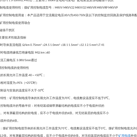
芯，主要用于
变电站与发电厂配电装置及强电磁场干扰区
-22-1 1.5-10mm2,4-61
500KV
制电缆使用特性：煤矿用控制电缆型号：
MKVV MKVV22 MKVV32 MKVVR MKVVRP MKVVP
煤矿用控制电缆用途：本产品适用于交流额定电压
为
及以下的控制监控回路及保护线路和
U0/U
450/750V
煤矿用控制电缆使用场合
磁场干扰区
主要技术性能及指标
℃时导体直流电阻 Ω
² ≤
² ≤
² ≤
²≤
/km 0.75mm
24.5 1.0mm
18.1 1.5mm
12.1 2.5 mm
7.41
℃时电缆绝缘线芯绝缘电阻
Ω
≥
M
.km
60
交流工频电压
通过
3.0KV/5min
用控制电缆的使用特性
体的长期允许工作温度
～
℃；
-40
+50
均相对湿度为
≤
（
℃时）
95%
+25
许附设与安装的温度应不大于
℃
-10
用特性：矿用控制电缆导体的长期允许工作温度为
℃，电缆敷设温度应不低于
℃。
70
0
用控制电缆许的弯曲半径：对有铠装或铜带屏蔽结构的电缆应不小于电缆外径的
倍。对有屏蔽层结构的软电缆，应不小于电缆外径的
倍。对无铠装层的电缆应不小
6
电缆外径的
倍。
6
：煤矿用控制电缆导体的长期允许工作温度为
70
℃
，电缆敷设温度应不低于
0
℃
。煤矿用控制电缆允许
12
倍。对有屏蔽层结构的软电缆，应不小于电缆外径的
6
倍。对无铠装层的电缆应不小于
矿用电缆
外径