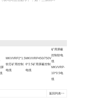
矿用屏蔽
控制软电
MKVVRP2*1.5
MKVVRP450/750V
P
缆
软芯矿用控制
6*2.5矿用屏蔽控制
用屏
MKVVRP-
电缆
电缆
缆
10*0.5电
缆
返回列表>>