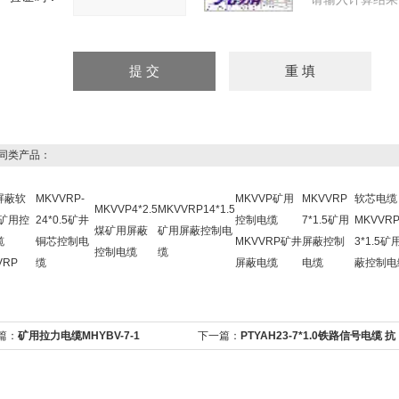
同类产品：
屏蔽软
MKVVRP-
MKVVP矿用
MKVVRP
软芯电缆
MKVVP4*2.5
MKVVRP14*1.5
-矿用控
24*0.5矿井
控制电缆
7*1.5矿用
MKVVR
煤矿用屏蔽
矿用屏蔽控制电
缆
铜芯控制电
MKVVRP矿井
屏蔽控制
3*1.5矿
控制电缆
缆
VRP
缆
屏蔽电缆
电缆
蔽控制电
篇：
矿用拉力电缆MHYBV-7-1
下一篇：
PTYAH23-7*1.0铁路信号电缆 抗
.5+5*0.75
挤压铠装