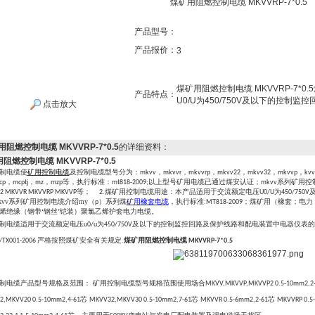
煤矿用阻燃控制电缆 MKVVRP-7*0.5
产品型号：
产品报价：
3
煤矿用阻燃控制电缆 MKVVRP-7
产品特点：
U0/U为450/750V及以下的控
点击放大
阻燃控制电缆 MKVVRP-7*0.5
的详细资料：
阻燃控制电缆 MKVVRP-7*0.5
制电缆使
矿用控制电缆
及控制电缆型号分为：
，
，
，
，
，
，
mkvv
mkvvr
mkvvrp
mkvv22
mkvv32
mkvvp
kvv
，
，
，
等，执行标准：
以上型号矿用电缆已通过煤安认证；
系列矿用控
cp
mcptj
mz
mzp
mt818-2009;
mkvv
等；
煤矿用控制电缆用途：本产品适用于交流额定电压
为
2 MKVVR MKVVRP MKVVP
2.
U0/U
450/750V
kvv系列
矿用控制电缆介绍
my（
）系列煤
矿用橡套电缆
，执行标准
；煤矿用（橡套；电力
p
:MT818-2009
烯绝缘（钢带
‘钢丝’铠装）聚氯乙烯护套电力电缆。
制电缆适用于交流额定电压
为
及以下的控制监控回路及保护线路和配电装置中电器仪表的
u0/u
450/750V
严格按照煤矿安全有关规定
/TX001-2006
.
煤矿用阻燃控制电缆 MKVVRP-7*0.5
制电缆产品型号规格及范围：
矿用控制电缆型号规格范围使用场合
MKVV,MKVVP,MKVVP2 0.5-10mm2,2
芯
芯
芯
,MKVV20 0.5-10mm2,4-61
MKVV32,MKVV30 0.5-10mm2,7-61
MKVVR 0.5-6mm2,2-61
MKVVRP 0.5