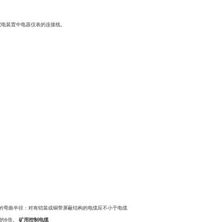
配电装置中电器仪表的连接线。
的弯曲半径：对有铠装或铜带屏蔽结构的电缆应不小于电缆
的
6
倍。
矿用控制电缆