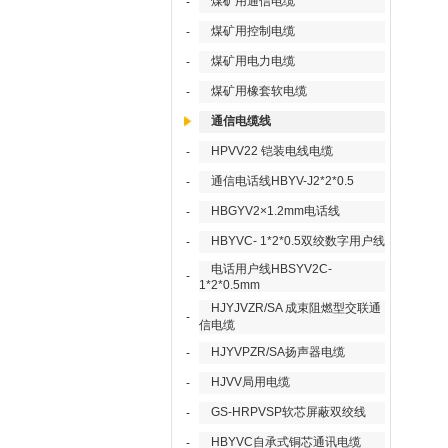
煤矿用通信电缆
-
煤矿用控制电缆
-
煤矿用电力电缆
-
煤矿用橡套软电缆
-
通信电缆线
HPVV22 铠装电线电缆
-
通信电话线HBYV-J2*2*0.5
-
HBGYV2×1.2mm电话线
-
HBYVC- 1*2*0.5双绞数字用户线
-
电话用户线HBSYV2C-
-
1*2*0.5mm
HJYJVZR/SA 成束阻燃型交联通
-
信电缆
HJYVPZR/SA扬声器电缆
-
HJVV局用电缆
-
GS-HRPVSP软芯屏蔽双绞线
-
HBYVC自承式铜芯通讯电缆
-