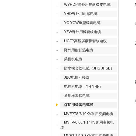
WYHDP野外用屏蔽橡皮电缆
-
YHD野外用耐寒电缆
-
YC YCW重型橡套电缆
-
YZW野外用橡套软电缆
-
UGFP高压屏蔽橡套软电缆
-
野外用耐低温电缆
-
采掘机电缆
-
防水橡套软电缆（JHS JHSB）
-
JBQ电机引接线
-
电焊机电缆（YH YHF）
-
通用橡套软电缆
-
煤矿用橡套电缆线
MVFPT8.7/10KV矿用变频电缆
-
MVFP-0.66/1.14KV矿用变频电
-
缆
MVFP-1.9/3.3KV矿用变频电缆