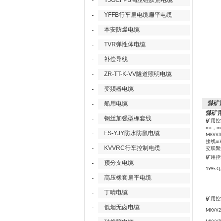
YJGCFPB高压硅胶扁电缆
-
YFFB行车扁电缆扁平电缆
-
本安防爆电缆
-
TVR弹性体电缆
-
补偿导线
-
ZR-TT-K-VV隧道照明电缆
-
变频器电缆
-
煤矿用
船用电缆
-
煤矿用
钢丝加强型橡套线
-
矿用控
，
mc
m
FS-YJY防水防鼠电缆
-
MKVV3
接线
m
KVVRC行车控制电缆
-
交联聚
矿用控
预分支电缆
-
1995 Q
高压橡套扁平电缆
-
丁晴电缆
-
矿用控
低烟无卤电缆
-
MKVV22