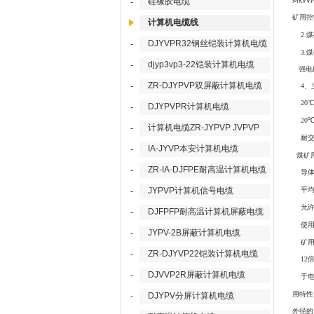
硅橡胶电缆
-
MKVVP2
矿用控
计算机电缆线
2.
DJYVPR32钢丝铠装计算机电缆
-
3.
djyp3vp3-22铠装计算机电缆
-
强电
ZR-DJYPVP双屏蔽计算机电缆
-
4、
20
DJYPVPR计算机电缆
-
20
计算机电缆ZR-JYPVP JVPVP
-
耐
IA-JYVP本安计算机电缆
-
煤矿
ZR-IA-DJFPE耐高温计算机电缆
-
导
JYPVP计算机信号电缆
平
-
允
DJFPFP耐高温计算机屏蔽电缆
-
使
JYPV-2B屏蔽计算机电缆
-
矿
ZR-DJYVP22铠装计算机电缆
-
12
DJVVP2R屏蔽计算机电缆
-
于
用特性
DJYPV分屏计算机电缆
-
外径的