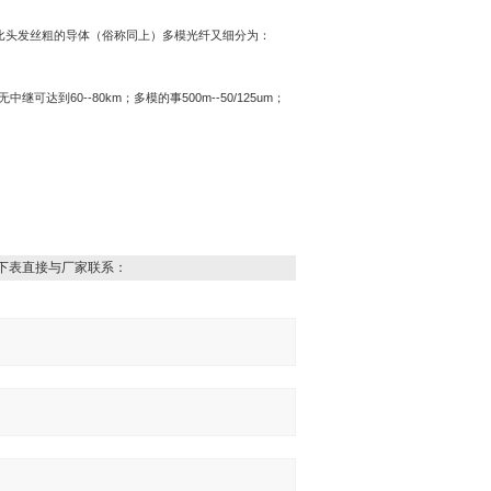
比头发丝粗的导体（俗称同上）多模光纤又细分为：
无中继可达到
60--80km
；多模的事
500m--50/125um
；
下表直接与厂家联系：