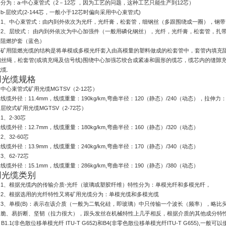
分为：
a-
中心束管式（
2
－
12
芯 ，因为工艺的问题，这种工艺只能生产到
12
芯）
b-
层绞式
(2-144
芯，一般小于
12
芯时偏向采用中心束管式
)
1
、中心束管式：由内到外依次为光纤，光纤膏，松套管，细钢丝（多跟围绕成一圈），钢带
2
、层绞式： 由内到外依次为中心加强件（一般用磷化钢丝），光纤，光纤膏，松套管，扎
阻燃护套（蓝色）
矿用阻燃光缆的结构是将单模或多模光纤套入由高模量的塑料做成的松套管中，套管内填充
钢丝绳，松套管
(
或填充绳及信号线
)
围绕中心加强芯绞合成紧凑和圆形的缆芯，缆芯内的缝隙
成缆
.
用光缆规格
中心束管式矿用光缆
MGTSV
（
2-12
芯）
线缆外径：
11.4mm
，线缆重量：
190kg/km,
弯曲半径：
120
（静态）
/240
（动态），拉伸力
层绞式矿用光缆
MGTSV
（
2-72
芯）
1
、
2-30
芯
线缆外径：
12.7mm
，线缆重量：
180kg/km,
弯曲半径：
160
（静态）
/320
（动态）
2
、
32-60
芯
线缆外径：
13.9mm
，线缆重量：
240kg/km,
弯曲半径：
170
（静态）
/340
（动态）
3
、
62-72
芯
线缆外径：
15.1mm
，线缆重量：
286kg/km,
弯曲半径：
190
（静态）
/380
（动态）
用光缆类别
1
、根据光缆内的传输介质
-
光纤（玻璃或塑胶纤维）特性分为：单模光纤和多模光纤，
2
、根据选用的光纤特性又将矿用光缆分为：单模光缆和多模光缆
3
、单模
(B)
：表示在该介质（一般为二氧化硅，即玻璃）中只传输一个波长（频率），略比
脆、易折断、坚韧（拉力很大），跟头发丝在机械特性上几乎相反，根据介质的其他成分特
：
B1.1(
非色散位移单模光纤
ITU-T G652)
和
B4(
非零色散位移单模光纤
ITU-T G655),
一般可以