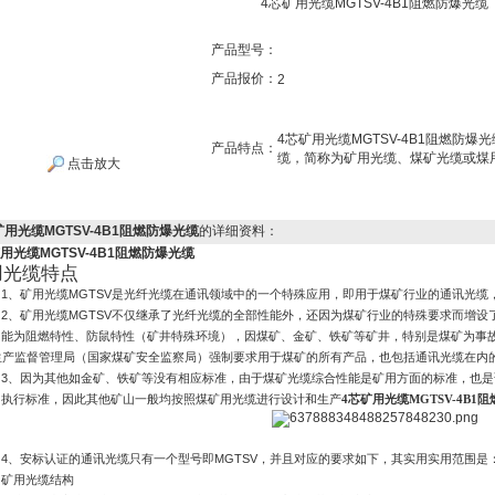
4芯矿用光缆MGTSV-4B1阻燃防爆光缆
产品型号：
产品报价：
2
4芯矿用光缆MGTSV-4B1阻燃防
产品特点：
缆，简称为矿用光缆、煤矿光缆或煤
点击放大
矿用光缆MGTSV-4B1阻燃防爆光缆
的详细资料：
用光缆MGTSV-4B1阻燃防爆光缆
用光缆特点
1
、矿用光缆
MGTSV
是光纤光缆在通讯领域中的一个特殊应用，即用于煤矿行业的通讯光缆，
2
、矿用光缆
MGTSV
不仅继承了光纤光缆的全部性能外，还因为煤矿行业的特殊要求而增设
能为阻燃特性、防鼠特性（矿井特殊环境），因煤矿、金矿、铁矿等矿井，特别是煤矿为事
生产监督管理局（国家煤矿安全监察局）强制要求用于煤矿的所有产品，也包括通讯光缆在内
3
、因为其他如金矿、铁矿等没有相应标准，由于煤矿光缆综合性能是矿用方面的标准，也是
执行标准，因此其他矿山一般均按照煤矿用光缆进行设计和生产
4芯矿用光缆MGTSV-4B1
4
、安标认证的通讯光缆只有一个型号即
MGTSV
，并且对应的要求如下，其实用实用范围是
矿用光缆结构