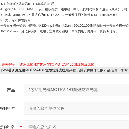
，有时简称的
B
就表示
B1.1
（非规范称 呼）
4
、多模
A1(ITU-T G651 )
：表示在该介质（通单模）中可以同时传输多个波长（频率），略
0/125)
和
A1b(62.5/125)
并统称为
ITU-T G651
，一般长使用的波长有
1310nm
或
850nm
5
、关于光纤传输距离
一般在单模传输无中继可达到
120km,
多模的是
2km
；
10/100/1000M
的光信号一般在单模传输
-62.5/125um
，因此多模的一般用于室内或者跳线，单模的用于野外用于长距离传输。
相关关键字：
矿用光缆
4芯矿用光缆
MGTSV-4B1阻燃防爆光缆
你对
4芯矿用光缆MGTSV-4B1阻燃防爆光缆
感兴趣，想了解更详细的产品信息，填写
产品：
您的单位：
您的姓名：