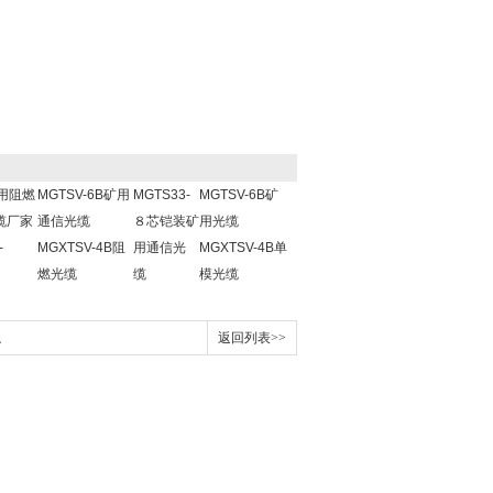
用阻燃
MGTSV-6B矿用
MGTS33-
MGTSV-6B矿
缆厂家
通信光缆
８芯铠装矿
用光缆
-
MGXTSV-4B阻
用通信光
MGXTSV-4B单
燃光缆
缆
模光缆
通
返回列表>>