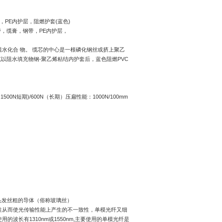
，
PE
内护层，阻燃护套
(
蓝色
)
带，缆膏，钢带，
PE
内护层，
阻水化合
物。
缆芯的中心是一根磷化钢丝或挤上聚乙
充以阻水填充物钢
-
聚乙烯粘结内护套后，蓝色阻燃
PVC
：
1500N
短期
)/600N
（长期）压扁性能：
1000N/100mm
头发丝粗的导体（俗称玻璃丝）
性从而使光传输性能上产生的不一致性，单模光纤又细
使用的波长有
1310nm
或
1550nm,
主要使用的单模光纤是