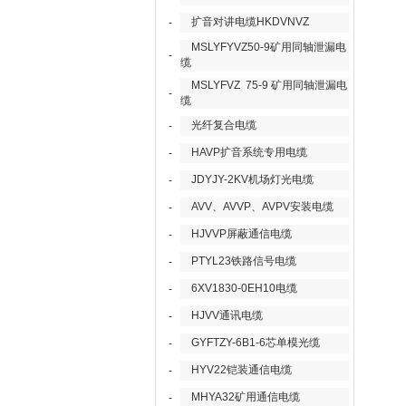
扩音对讲电缆HKDVNVZ
-
MSLYFYVZ50-9矿用同轴泄漏电
-
缆
MSLYFVZ 75-9 矿用同轴泄漏电
-
缆
光纤复合电缆
-
HAVP扩音系统专用电缆
-
JDYJY-2KV机场灯光电缆
-
AVV、AVVP、AVPV安装电缆
-
HJVVP屏蔽通信电缆
-
PTYL23铁路信号电缆
-
6XV1830-0EH10电缆
-
HJVV通讯电缆
-
GYFTZY-6B1-6芯单模光缆
-
HYV22铠装通信电缆
-
MHYA32矿用通信电缆
-