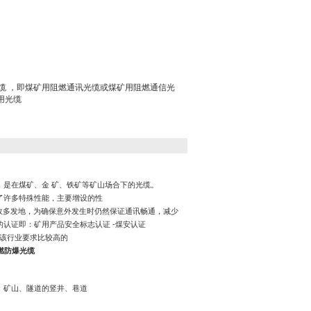
爆光缆 ，即煤矿用阻燃通讯光缆或煤矿用阻燃通信光
用光缆
是在煤矿、金 矿、铁矿等矿山场合下的光缆。
了许多特殊性能，主要增设的性
故多发地，为确保意外发生时仍然保证通讯畅通，减少
的认证即：矿用产品安全标志认证
-
煤安认证
该行业要求比较高的
阻燃防爆光缆
：矿山、隧道的竖井、巷道