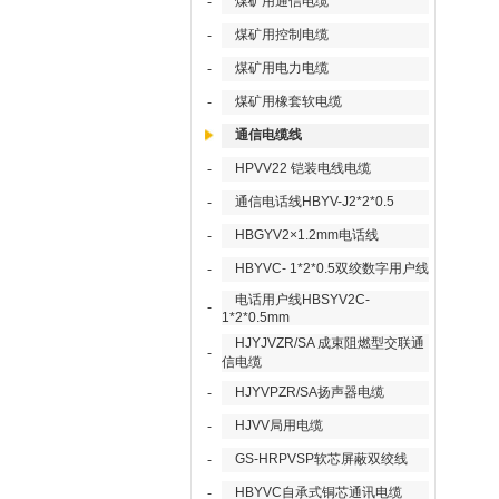
煤矿用通信电缆
-
煤矿用控制电缆
-
煤矿用电力电缆
-
煤矿用橡套软电缆
-
通信电缆线
HPVV22 铠装电线电缆
-
通信电话线HBYV-J2*2*0.5
-
HBGYV2×1.2mm电话线
-
HBYVC- 1*2*0.5双绞数字用户线
-
电话用户线HBSYV2C-
-
1*2*0.5mm
HJYJVZR/SA 成束阻燃型交联通
-
信电缆
HJYVPZR/SA扬声器电缆
-
HJVV局用电缆
-
GS-HRPVSP软芯屏蔽双绞线
-
HBYVC自承式铜芯通讯电缆
-