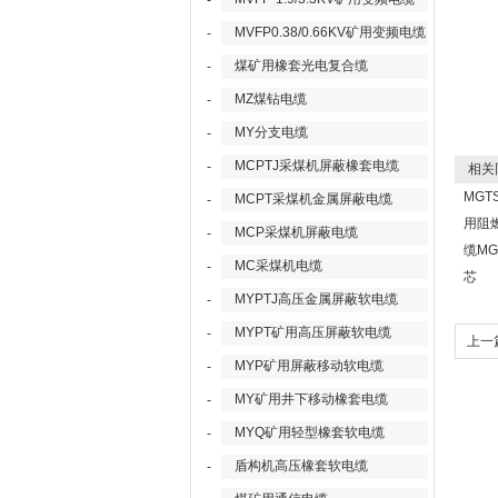
-
MVFP0.38/0.66KV矿用变频电缆
-
煤矿用橡套光电复合缆
-
MZ煤钻电缆
-
MY分支电缆
-
MCPTJ采煤机屏蔽橡套电缆
-
相关
MGT
MCPT采煤机金属屏蔽电缆
-
用阻
MCP采煤机屏蔽电缆
-
缆MG
MC采煤机电缆
-
芯
MYPTJ高压金属屏蔽软电缆
-
MYPT矿用高压屏蔽软电缆
-
上一
MYP矿用屏蔽移动软电缆
-
缆 
MY矿用井下移动橡套电缆
-
MYQ矿用轻型橡套软电缆
-
盾构机高压橡套软电缆
-