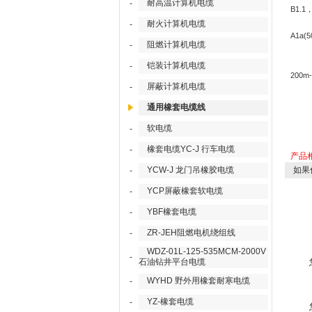
耐高温计算机电缆
-
B1.1
耐火计算机电缆
-
A1a(5
阻燃计算机电缆
-
铠装计算机电缆
-
200m-
屏蔽计算机电缆
-
通用橡套电缆线
软电缆
-
橡套电缆YC-J 行车电缆
-
产品
YCW-J 龙门吊橡胶电缆
如果
-
YCP屏蔽橡套软电缆
-
YBF橡套电缆
-
ZR-JEH阻燃电机绕组线
-
WDZ-01L-125-535MCM-2000V
-
石油钻井平台电缆
WYHD 野外用橡套耐寒电缆
-
YZ-橡套电缆
-