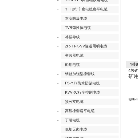
YJGCFPB高压硅胶扁电缆
-
YFFB行车扁电缆扁平电缆
-
本安防爆电缆
-
TVR弹性体电缆
-
补偿导线
-
ZR-TT-K-VV隧道照明电缆
-
变频器电缆
-
4芯
船用电缆
-
4芯矿
钢丝加强型橡套线
-
矿
FS-YJY防水防鼠电缆
-
KVVRC行车控制电缆
-
损失
预分支电缆
-
高压橡套扁平电缆
-
丁晴电缆
-
低烟无卤电缆
-