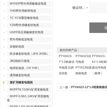
WYHDP野外用屏蔽橡皮电缆
-
验证码：
YHD野外用耐寒电缆
-
YC YCW重型橡套电缆
-
YZW野外用橡套软电缆
-
UGFP高压屏蔽橡套软电缆
-
野外用耐低温电缆
-
采掘机电缆
-
相关同类产品：
防水橡套软电缆（JHS JHSB）
-
PTYAH23-
PTYAH23信
PTYAH23-
JBQ电机引接线
-
7*1.0铁路信
号电缆
61*1.0铠
号电缆 抗挤
PTYA23铠装
路信号电缆
电焊机电缆（YH YHF）
-
压铠装
铁路电缆
（耐寒）
通用橡套软电缆
-
煤矿用橡套电缆线
上一篇：
PTYAH23-12*1.0铠装铁
MVFPT8.7/10KV矿用变频电缆
-
缆（耐寒）
MVFP-0.66/1.14KV矿用变频电
-
缆
MVFP-1.9/3.3KV矿用变频电缆