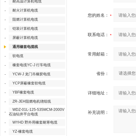
耐高温计算机电缆
-
耐火计算机电缆
-
您的姓名：
阻燃计算机电缆
-
铠装计算机电缆
-
联系电话：
屏蔽计算机电缆
-
通用橡套电缆线
常用邮箱：
软电缆
-
橡套电缆YC-J 行车电缆
-
省份：
YCW-J 龙门吊橡胶电缆
-
YCP屏蔽橡套软电缆
-
YBF橡套电缆
-
详细地址：
ZR-JEH阻燃电机绕组线
-
WDZ-01L-125-535MCM-2000V
-
补充说明：
石油钻井平台电缆
WYHD 野外用橡套耐寒电缆
-
YZ-橡套电缆
-