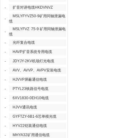
扩音对讲电缆HKDVNVZ
-
MSLYFYVZ50-9矿用同轴泄漏电
-
缆
MSLYFVZ 75-9 矿用同轴泄漏电
-
缆
光纤复合电缆
-
HAVP扩音系统专用电缆
-
JDYJY-2KV机场灯光电缆
-
AVV、AVVP、AVPV安装电缆
-
HJVVP屏蔽通信电缆
-
PTYL23铁路信号电缆
-
6XV1830-0EH10电缆
-
HJVV通讯电缆
-
GYFTZY-6B1-6芯单模光缆
-
HYV22铠装通信电缆
-
MHYA32矿用通信电缆
-