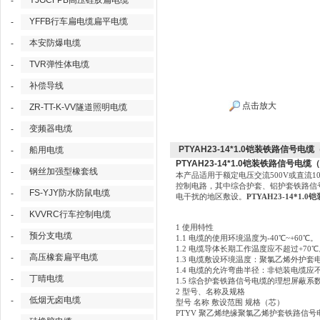
YJGCFPB高压硅胶扁电缆
-
YFFB行车扁电缆扁平电缆
-
本安防爆电缆
-
TVR弹性体电缆
-
补偿导线
-
点击放大
ZR-TT-K-VV隧道照明电缆
-
变频器电缆
-
PTYAH23-14*1.0铠装铁路信号电
船用电缆
-
PTYAH23-14*1.0铠装铁路信号电缆
钢丝加强型橡套线
-
本产品适用于额定电压交流
500V或直流
控制电路，其中综合护套、铝护套铁路信
FS-YJY防水防鼠电缆
-
电干扰的地区敷设。
PTYAH23-14*1
KVVRC行车控制电缆
-
1 使用特性
预分支电缆
-
1.1 电缆的使用环境温度为-40℃~+60℃。
1.2 电缆导体长期工作温度应不超过+70℃
高压橡套扁平电缆
-
1.3 电缆敷设环境温度：聚氯乙烯外护套
1.4 电缆的允许弯曲半径：非铠装电缆应
丁晴电缆
-
1.5 综合护套铁路信号电缆的理想屏蔽系数
2 型号、名称及规格
低烟无卤电缆
-
型号
名称
敷设范围
规格（芯）
PTYV 聚乙烯绝缘聚氯乙烯护套铁路信号电缆