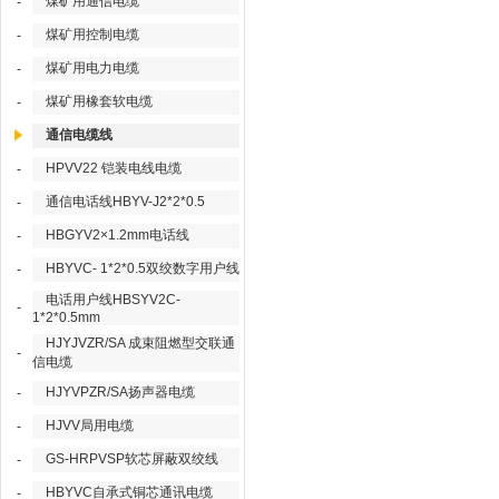
煤矿用通信电缆
-
煤矿用控制电缆
-
煤矿用电力电缆
-
煤矿用橡套软电缆
-
通信电缆线
HPVV22 铠装电线电缆
-
通信电话线HBYV-J2*2*0.5
-
HBGYV2×1.2mm电话线
-
HBYVC- 1*2*0.5双绞数字用户线
-
电话用户线HBSYV2C-
-
1*2*0.5mm
HJYJVZR/SA 成束阻燃型交联通
-
信电缆
HJYVPZR/SA扬声器电缆
-
HJVV局用电缆
-
GS-HRPVSP软芯屏蔽双绞线
-
HBYVC自承式铜芯通讯电缆
-