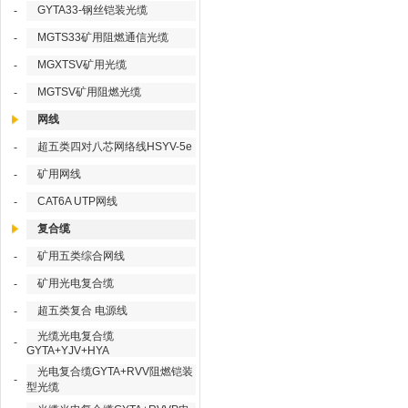
GYTA33-钢丝铠装光缆
-
MGTS33矿用阻燃通信光缆
-
MGXTSV矿用光缆
-
MGTSV矿用阻燃光缆
-
网线
超五类四对八芯网络线HSYV-5e
-
矿用网线
-
CAT6A UTP网线
-
复合缆
矿用五类综合网线
-
矿用光电复合缆
-
超五类复合 电源线
-
光缆光电复合缆
-
GYTA+YJV+HYA
光电复合缆GYTA+RVV阻燃铠装
-
型光缆