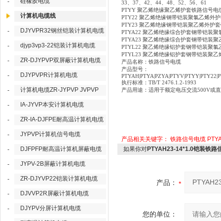
硅橡胶电缆
-
33、37、42、44、48、52、56、61
PTYY 聚乙烯绝缘聚乙烯护套铁路信号电
计算机电缆线
PTY22 聚乙烯绝缘钢带铠装聚氯乙烯
PTY23 聚乙烯绝缘钢带铠装聚乙烯外护
DJYVPR32钢丝铠装计算机电缆
-
PTYA22 聚乙烯绝缘综合护套钢带铠装
PTYA23 聚乙烯绝缘综合护套钢带铠装
djyp3vp3-22铠装计算机电缆
-
PTYL22 聚乙烯绝缘铝护套钢带铠装聚
PTYL23 聚乙烯绝缘铝护套钢带铠装聚
ZR-DJYPVP双屏蔽计算机电缆
-
产品名称：铁路信号电缆
产品型号：
DJYPVPR计算机电缆
-
PTYAH|PTYA|PZYA|PTYV|PTYY|PTY22|P
执行标准：
TB/T 2476.1.2-1993
计算机电缆ZR-JYPVP JVPVP
-
产品用途：适用于额定电压交流
500V
IA-JYVP本安计算机电缆
-
ZR-IA-DJFPE耐高温计算机电缆
-
JYPVP计算机信号电缆
-
产品相关关键字：
铁路信号电缆
PT
DJFPFP耐高温计算机屏蔽电缆
如果你对
PTYAH23-14*1.0铠装
-
JYPV-2B屏蔽计算机电缆
-
ZR-DJYVP22铠装计算机电缆
-
产品：
DJVVP2R屏蔽计算机电缆
-
DJYPV分屏计算机电缆
-
您的单位：