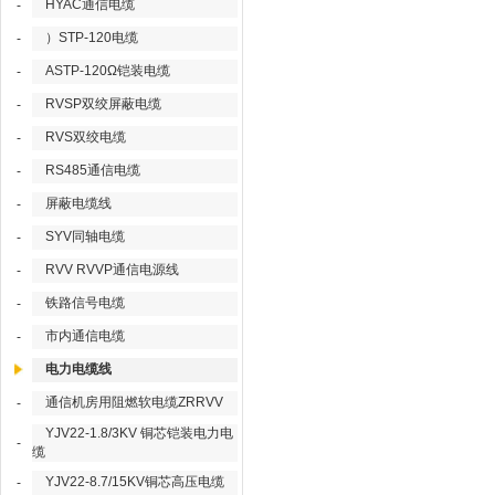
HYAC通信电缆
-
）STP-120电缆
-
ASTP-120Ω铠装电缆
-
RVSP双绞屏蔽电缆
-
RVS双绞电缆
-
RS485通信电缆
-
屏蔽电缆线
-
SYV同轴电缆
-
RVV RVVP通信电源线
-
铁路信号电缆
-
市内通信电缆
-
电力电缆线
通信机房用阻燃软电缆ZRRVV
-
YJV22-1.8/3KV 铜芯铠装电力电
-
缆
YJV22-8.7/15KV铜芯高压电缆
-