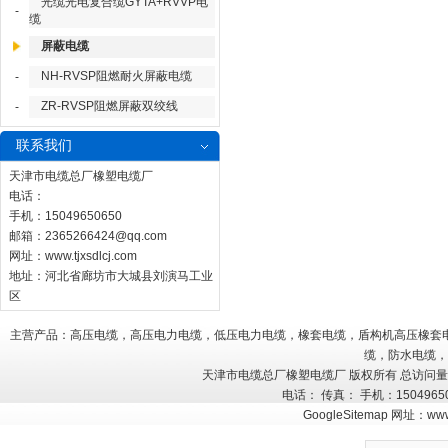
光缆光电复合缆GYTA+RVVP电
-
缆
屏蔽电缆
NH-RVSP阻燃耐火屏蔽电缆
-
ZR-RVSP阻燃屏蔽双绞线
-
联系我们
天津市电缆总厂橡塑电缆厂
电话：
手机：15049650650
邮箱：
2365266424@qq.com
网址：
www.tjxsdlcj.com
地址：河北省廊坊市大城县刘演马工业
区
主营产品：高压电缆，高压电力电缆，低压电力电缆，橡套电缆，盾构机高压橡套
缆，防水电缆，
天津市电缆总厂橡塑电缆厂 版权所有 总访问
电话： 传真： 手机：150496
GoogleSitemap
网址：
www