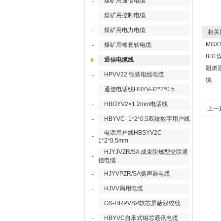
煤矿用通信电缆
-
煤矿用控制电缆
-
煤矿用电力电缆
-
相关
MGXT
煤矿用橡套软电缆
-
8B1
通信电缆线
阻燃
HPVV22 铠装电线电缆
-
缆
通信电话线HBYV-J2*2*0.5
-
HBGYV2×1.2mm电话线
-
上一
HBYVC- 1*2*0.5双绞数字用户线
-
电话用户线HBSYV2C-
-
1*2*0.5mm
HJYJVZR/SA 成束阻燃型交联通
-
信电缆
HJYVPZR/SA扬声器电缆
-
HJVV局用电缆
-
GS-HRPVSP软芯屏蔽双绞线
-
HBYVC自承式铜芯通讯电缆
-