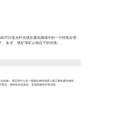
光缆MGTSV是光纤光缆在通讯领域中的一个特殊应用，
矿、金 矿、铁矿等矿山场合下的光缆。
水化合物。 缆芯的中心是一根磷化钢丝或挤上聚乙烯的磷化钢丝，
内护套后，钢丝绞合铠装后，蓝色阻燃外护套成缆。