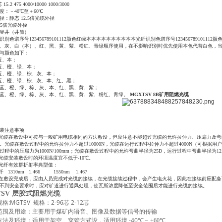
15.2 475 4000/10000 1000/3000
度：－
40℃至＋60℃
径：静态
12.5倍光缆外径
25倍光缆外径
竖井（井筒）
识别色谱序号
123456789101112颜色红绿本本本本本本本本本本光纤识别色谱序号12345678910
、灰、白（本）、红、黑、黄、紫、粉红、青绿顺序使用，在不影响识别时优先使用本色代替白色，
与颜色如下：
蓝、本；
蓝、橙、绿、本；
蓝、橙、绿、棕、灰、本；
蓝、橙、绿、棕、灰、本、红、黑；
：蓝、橙、绿、棕、灰、本、红、黑、黄、紫；
：蓝、橙、绿、棕、灰、本、红、黑、黄、紫、粉红、青绿。
MGXTSV 8B矿用阻燃光缆
装注意事项
 光缆在敷设中可按与一般矿用电缆相同的方法敷设，但应注意不能超过光缆的允许拉伸力、压扁力及
。光缆在敷设过程中的允许拉伸力不超过10000N，光缆在运行过程中拉伸力不超过4000N（可根据用户要
过程中的压扁力为1000N/100mm；光缆在敷设过程中的允许弯曲半径为25D，运行过程中弯曲半径为12.
 光缆安装敷设时的环境温度宜不低于-10℃。
 光纤有效群折射率典型值：
纤 1310nm 1.466 1550nm 1.467
 在敷设完成后，应由人员完成对光缆的接续，在光缆接续过程中，会产生电火花，因此在接续前应配
不到安全要求时，应对矿道进行通风处理，使瓦斯浓度降低至安全范围后才能进行光缆的接续。
TSV
层胶式阻燃光缆
:MGTSV
2-96
2-12
规格
规格：
芯
芯
范围及用途：主要用于煤矿内语音、图像及数据等信号的传输
-40
方法及环境：适用于架空、穿管方式设，适用环境
℃
~ +60
℃