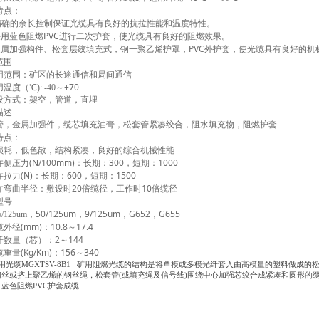
特点：
精确的余长控制保证光缆具有良好的抗拉性能和温度特性。
PVC
采用蓝色阻燃
进行二次护套，使光缆具有良好的阻燃效果。
PVC
金属加强构件、松套层绞填充式，钢一聚乙烯护罩，
外护套，使光缆具有良好的机
范围
用范围：矿区的长途通信和局间通信
+70
用温度（
℃
): -40
～
设方式：架空，管道，直埋
描述
管，金属加强件，缆芯填充油膏，松套管紧凑绞合，阻水填充物，阻燃护套
特点：
损耗，低色散，结构紧凑，良好的综合机械性能
(N/100mm)
300
1000
许侧压力
：长期：
，短期：
(N)
600
1500
许拉力
：长期：
，短期：
20
10
许弯曲半径：敷设时
倍缆径，工作时
倍缆径
型号
50/125um
9/125um
G652
G655
5/125um
，
，
，
，
(mm)
10.8
17.4
缆外径
：
～
2
144
纤数量（芯）：
～
(Kg/Km)
156
340
缆重量
：
～
用光缆MGXTSV-8B1 矿用阻燃光缆的结构是将单模或多模光纤套入由高模量的塑料做成
钢丝或挤上聚乙烯的钢丝绳，松套管(或填充绳及信号线)围绕中心加强芯绞合成紧凑和圆形的
蓝色阻燃PVC护套成缆.