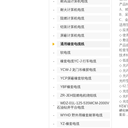
耐高温计算机电缆
-
产品
A
、
耐火计算机电缆
-
B
、
阻燃计算机电缆
-
C
、
适用
铠装计算机电缆
-
◇
应
◇
使
屏蔽计算机电缆
-
◇
敷
通用橡套电缆线
产品
松套
软电缆
-
技术
◇
低
橡套电缆YC-J 行车电缆
-
◇
允
YCW-J 龙门吊橡胶电缆
-
◇
允
◇
允
YCP屏蔽橡套软电缆
-
光纤
◇
62.
YBF橡套电缆
-
◇
光
ZR-JEH阻燃电机绕组线
-
◇
光
◇
光
WDZ-01L-125-535MCM-2000V
-
8芯矿
石油钻井平台电缆
磷化
套后，
WYHD 野外用橡套耐寒电缆
-
YZ-橡套电缆
-