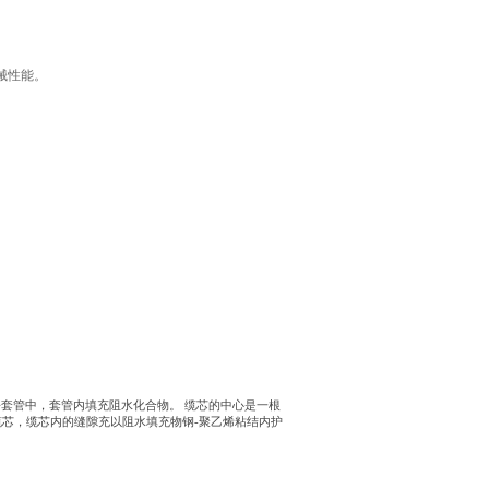
械性能。
的松套管中，套管内填充阻水化合物。 缆芯的中心是一根
缆芯，缆芯内的缝隙充以阻水填充物钢-聚乙烯粘结内护