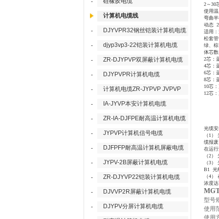
硅橡胶电缆
-
2～30芯 
使用温
计算机电缆线
弯曲半
动态
DJYVPR32钢丝铠装计算机电缆
-
适用：
松套管
djyp3vp3-22铠装计算机电缆
-
绿、棕
体芯数
ZR-DJYPVP双屏蔽计算机电缆
2芯：
-
4芯：
6芯：
DJYPVPR计算机电缆
-
8芯：
10芯
计算机电缆ZR-JYPVP JVPVP
-
12芯
IA-JYVP本安计算机电缆
-
ZR-IA-DJFPE耐高温计算机电缆
-
光缆安
JYPVP计算机信号电缆
-
（
1）
缆报废
DJFPFP耐高温计算机屏蔽电缆
-
在运行
（
2）
JYPV-2B屏蔽计算机电缆
-
（
3）
B1 光
ZR-DJYVP22铠装计算机电缆
（
4）
-
浓度达
MG
DJVVP2R屏蔽计算机电缆
-
型号
DJYPV分屏计算机电缆
-
使用
使用