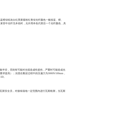
1112颜色蓝橙绿棕灰白红黑黄紫粉红青绿光纤颜色一般按蓝、橙、
当束管中光纤无本色时，允许用本色代替后一个光纤颜色，具
弯曲半径，否则有可能对光缆造成性损伤，严重时可能造成光
求提高）；光缆在敷设过程中的压扁力为3000N/100mm，
5D。
备瓦斯安全员，对接续场地一定范围内进行瓦斯检测，当瓦斯