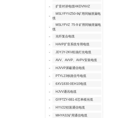
扩音对讲电缆HKDVNVZ
-
MSLYFYVZ50-9矿用同轴泄漏电
-
缆
MSLYFVZ 75-9 矿用同轴泄漏电
-
缆
光纤复合电缆
-
HAVP扩音系统专用电缆
-
JDYJY-2KV机场灯光电缆
-
AVV、AVVP、AVPV安装电缆
-
HJVVP屏蔽通信电缆
-
PTYL23铁路信号电缆
-
6XV1830-0EH10电缆
-
HJVV通讯电缆
-
GYFTZY-6B1-6芯单模光缆
-
HYV22铠装通信电缆
-
MHYA32矿用通信电缆
-