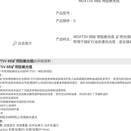
MGXTSV 8B矿用阻燃光缆
产品型号：
产品报价：
5
MGXTSV 8B矿用阻燃光缆 ,矿用
产品特点：
即用于煤矿行业的通讯光缆，是在煤
点击放大
XTSV 8B矿用阻燃光缆
的详细资料：
TSV 8B矿用阻燃光缆
矿井筒用阻燃综合光缆
MGTS33（钢丝加强型）
述：
矿井筒用阻燃综合光缆
MGTS33的结构是将单模或多模光纤套入由高模量的塑料做成的松套管中，套管内填充阻
2根松套管(或填充绳及信号线)围绕中心加强芯绞合成紧凑和圆形的缆芯，缆芯内的缝隙充以阻水填充物后钢带纵包
点：
确控制光纤的余长保证了光缆具有很好的抗拉性能和温度特性
套管材料本身具有良好的耐水解性能和较高的强度，管内充以特种油膏，对光纤进行了关键性保护
好的抗压性及柔软性
用下列措施来确保光缆的防水性能
钢丝中心加强件
管内填充特种纤膏
填充
的阻水材料防止光缆纵向渗水
数：
数
光缆直径
光缆重量
允许拉伸力
允许压扁力
(kg/km) 长期/短期(N) 长期/短期(N/10cm)