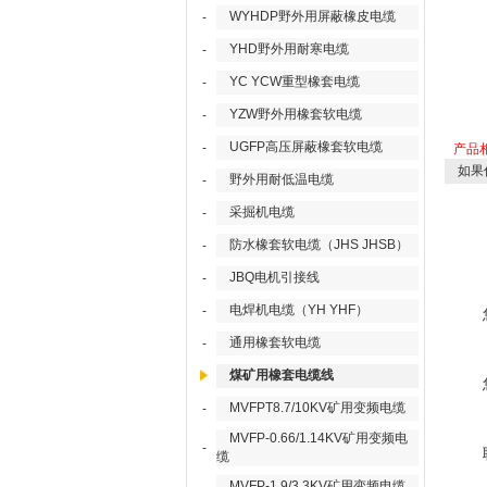
WYHDP野外用屏蔽橡皮电缆
-
YHD野外用耐寒电缆
-
YC YCW重型橡套电缆
-
YZW野外用橡套软电缆
-
UGFP高压屏蔽橡套软电缆
-
产品
如果
野外用耐低温电缆
-
采掘机电缆
-
防水橡套软电缆（JHS JHSB）
-
JBQ电机引接线
-
电焊机电缆（YH YHF）
-
通用橡套软电缆
-
煤矿用橡套电缆线
MVFPT8.7/10KV矿用变频电缆
-
MVFP-0.66/1.14KV矿用变频电
-
缆
MVFP-1.9/3.3KV矿用变频电缆