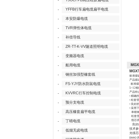
YJGCFPB高压硅胶扁电缆
-
YFFB行车扁电缆扁平电缆
-
本安防爆电缆
-
TVR弹性体电缆
-
补偿导线
-
ZR-TT-K-VV隧道照明电缆
-
变频器电缆
-
MG
船用电缆
-
MGX
钢丝加强型橡套线
-
标准煤
产品描
FS-YJY防水防鼠电缆
-
标准煤
5~1
产品特
KVVRC行车控制电缆
-
• 精
• 松
预分支电缆
-
• 良
• 采
高压橡套扁平电缆
-
单根
松套
缆芯
丁晴电缆
-
良好
技术参
低烟无卤电缆
-
光缆芯
(mm) 