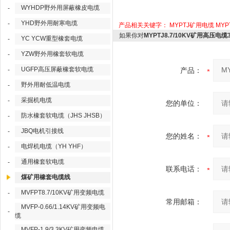
WYHDP野外用屏蔽橡皮电缆
-
YHD野外用耐寒电缆
-
产品相关关键字：
MYPTJ矿用电缆
MY
如果你对
MYPTJ8.7/10KV矿用高压电缆3*
YC YCW重型橡套电缆
-
YZW野外用橡套软电缆
-
UGFP高压屏蔽橡套软电缆
-
产品：
野外用耐低温电缆
-
采掘机电缆
-
您的单位：
防水橡套软电缆（JHS JHSB）
-
JBQ电机引接线
-
您的姓名：
电焊机电缆（YH YHF）
-
通用橡套软电缆
-
联系电话：
煤矿用橡套电缆线
MVFPT8.7/10KV矿用变频电缆
-
常用邮箱：
MVFP-0.66/1.14KV矿用变频电
-
缆
MVFP-1.9/3.3KV矿用变频电缆