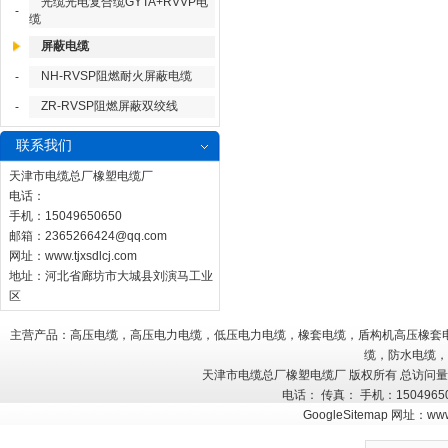
光缆光电复合缆GYTA+RVVP电
-
缆
屏蔽电缆
NH-RVSP阻燃耐火屏蔽电缆
-
ZR-RVSP阻燃屏蔽双绞线
-
联系我们
天津市电缆总厂橡塑电缆厂
电话：
手机：15049650650
邮箱：
2365266424@qq.com
网址：
www.tjxsdlcj.com
地址：河北省廊坊市大城县刘演马工业
区
主营产品：高压电缆，高压电力电缆，低压电力电缆，橡套电缆，盾构机高压橡套
缆，防水电缆，
天津市电缆总厂橡塑电缆厂 版权所有 总访问
电话： 传真： 手机：150496
GoogleSitemap
网址：
www