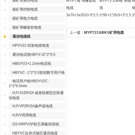
煤矿用通信电缆
-
MYPTJ矿用橡套软
MYPTJ-10kv矿用电
M
电缆
缆
煤矿用控制电缆
-
3x70+3x35/3+3*2.5
3*95+1*35/3+3*2.5
3
煤矿用电力电缆
-
煤矿用橡套软电缆
-
上一篇：
MYPTJ3.6/6KV矿用电缆
通信电缆线
3*35+3*16/3+3*2.5
HPVV22 铠装电线电缆
-
通信电话线HBYV-J2*2*0.5
-
HBGYV2×1.2mm电话线
-
HBYVC- 1*2*0.5双绞数字用户线
-
电话用户线HBSYV2C-
-
1*2*0.5mm
HJYJVZR/SA 成束阻燃型交联通
-
信电缆
HJYVPZR/SA扬声器电缆
-
HJVV局用电缆
-
GS-HRPVSP软芯屏蔽双绞线
-
HBYVC自承式铜芯通讯电缆
-