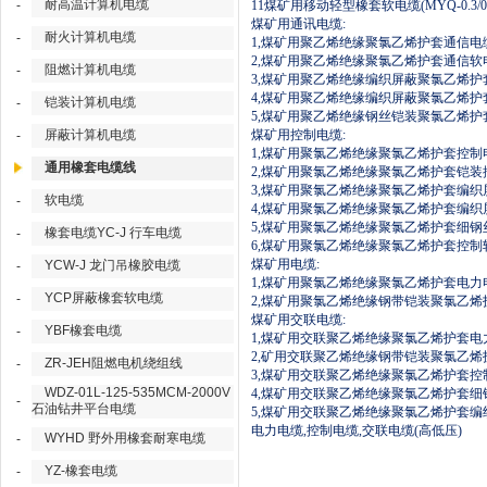
耐高温计算机电缆
-
11
煤矿用移动轻型橡套软电缆
(MYQ-0.3/0
煤矿用通讯电缆
:
耐火计算机电缆
-
1,
煤矿用聚乙烯绝缘聚氯乙烯护套通信电
2,
煤矿用聚乙烯绝缘聚氯乙烯护套通信软
阻燃计算机电缆
-
3,
煤矿用聚乙烯绝缘编织屏蔽聚氯乙烯护
4,
煤矿用聚乙烯绝缘编织屏蔽聚氯乙烯护
铠装计算机电缆
-
5,
煤矿用聚乙烯绝缘钢丝铠装聚氯乙烯护
屏蔽计算机电缆
煤矿用控制电缆
:
-
1,
煤矿用聚氯乙烯绝缘聚氯乙烯护套控制
通用橡套电缆线
2,
煤矿用聚氯乙烯绝缘聚氯乙烯护套铠装
3,
煤矿用聚氯乙烯绝缘聚氯乙烯护套编织
软电缆
-
4,
煤矿用聚氯乙烯绝缘聚氯乙烯护套编织
5,
煤矿用聚氯乙烯绝缘聚氯乙烯护套细钢
橡套电缆YC-J 行车电缆
-
6,
煤矿用聚氯乙烯绝缘聚氯乙烯护套控制
煤矿用电缆
:
YCW-J 龙门吊橡胶电缆
-
1,
煤矿用聚氯乙烯绝缘聚氯乙烯护套电力
YCP屏蔽橡套软电缆
-
2,
煤矿用聚氯乙烯绝缘钢带铠装聚氯乙烯
煤矿用交联电缆
:
YBF橡套电缆
-
1,
煤矿用交联聚乙烯绝缘聚氯乙烯护套电
2,
矿用交联聚乙烯绝缘钢带铠装聚氯乙烯
ZR-JEH阻燃电机绕组线
-
3,
煤矿用交联聚乙烯绝缘聚氯乙烯护套控
WDZ-01L-125-535MCM-2000V
4,
煤矿用交联聚乙烯绝缘聚氯乙烯护套细
-
石油钻井平台电缆
5,
煤矿用交联聚乙烯绝缘聚氯乙烯护套编
电力电缆
,
控制电缆
,
交联电缆
(
高低压
)
WYHD 野外用橡套耐寒电缆
-
YZ-橡套电缆
-