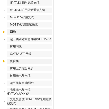
GYTA33-钢丝铠装光缆
-
MGTS33矿用阻燃通信光缆
-
MGXTSV矿用光缆
-
MGTSV矿用阻燃光缆
-
网线
超五类四对八芯网络线HSYV-5e
-
矿用网线
-
CAT6A UTP网线
-
复合缆
矿用五类综合网线
-
矿用光电复合缆
-
超五类复合 电源线
-
光缆光电复合缆
-
GYTA+YJV+HYA
光电复合缆GYTA+RVV阻燃铠装
-
型光缆