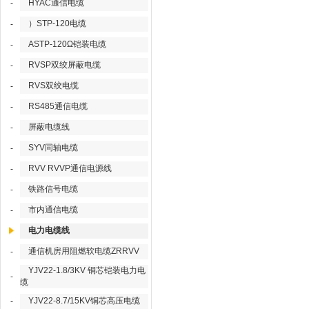
HYAC通信电缆
-
）STP-120电缆
-
ASTP-120Ω铠装电缆
-
RVSP双绞屏蔽电缆
-
RVS双绞电缆
-
RS485通信电缆
-
屏蔽电缆线
-
SYV同轴电缆
-
RVV RVVP通信电源线
-
铁路信号电缆
-
市内通信电缆
-
电力电缆线
通信机房用阻燃软电缆ZRRVV
-
YJV22-1.8/3KV 铜芯铠装电力电
-
缆
YJV22-8.7/15KV铜芯高压电缆
-