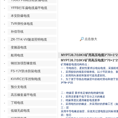
YJGCFPB高压硅胶扁电缆
-
YFFB行车扁电缆扁平电缆
-
本安防爆电缆
-
TVR弹性体电缆
-
补偿导线
-
点击放大
ZR-TT-K-VV隧道照明电缆
-
变频器电缆
-
MYPTJ8.7/10KV矿用高压电缆3*70+1*2
船用电缆
-
MYPTJ8.7/10KV矿用高压电缆3*70+1*2
钢丝加强型橡套线
-
矿用橡套电缆结构特点：
一：导电线芯。柔软性要求以电钻电缆，采掘机
FS-YJY防水防鼠电缆
-
1， 采用较软的细直径铜单线、以小节距束合
2， 采用同向束绞和复绞可提高柔软性。
KVVRC行车控制电缆
-
3， 为了便于导线在绝缘层中的相对滑动和便于安装
3*70+1*25
预分支电缆
-
二：绝缘层
要求有足够的电绝缘性能
高压橡套扁平电缆
-
1， 采用含胶量不低于百分之35的橡皮
2， 绝缘厚度比通用橡套电缆要厚
丁晴电缆
-
3， 采用电性好的橡皮，并采用好的挤橡工艺（
三：层
低烟无卤电缆
-
采用半导电橡皮做层，应使其过渡电阻达到标准
四：垫芯