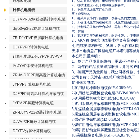
硅橡胶电缆
-
1， 垫芯要充分起到在电缆收到冲砸、挤压时
2， 机械性能应不低于绝缘橡皮的要求。
计算机电缆线
3， 不能与绝缘线芯产生粘连。
五：成缆结构
1， 要采用较小的节距倍数，改善电缆的柔软性
DJYVPR32钢丝铠装计算机电缆
-
2， 为保证地线芯的机械强度，地线芯截面比
3， 控制线芯先单独绞合成组，再与主线芯一起
djyp3vp3-22铠装计算机电缆
-
六：护层
1， 要求有足够的机械强度，耐磨性好。井下
ZR-DJYPVP双屏蔽计算机电缆
-
2， 6KV移动橡套电缆要求护套有足
七
:电缆要结构密实、紧凑，各元件有相
DJYPVPR计算机电缆
-
天津市电缆总厂橡塑电缆厂本着
“顾客就
本公司郑重声明：
计算机电缆ZR-JYPVP JVPVP
-
1
、签订产品质量保障书，承诺
-
不合格产
IA-JYVP本安计算机电缆
-
2
、两年内产品质量跟踪服务，并将客户
3
、确因产品质量问题，我公司将保修、
ZR-IA-DJFPE耐高温计算机电缆
-
公司名称：天津市电缆总厂橡塑电缆厂
矿用橡套电缆
:
JYPVP计算机信号电缆
-
1,
矿用移动橡套软电缆
(MY-0.38/0.66)
2,
矿用移动屏蔽橡套软电缆
(MYP-0.38/0.66
DJFPFP耐高温计算机屏蔽电缆
-
3,
矿用采煤机橡套软电缆
(MC-0.38/0.66)
JYPV-2B屏蔽计算机电缆
-
4,
矿用采煤机屏蔽橡套软电缆
(MCP-0.38/0.
5,
采煤机金属屏蔽橡套软电缆
(MCPT-1.9/3
ZR-DJYVP22铠装计算机电缆
-
6,
采煤机金属屏蔽监视型橡套软电缆
(MCPT
7,
煤矿用电钻电缆
(MZ-0.3/0.5)
DJVVP2R屏蔽计算机电缆
-
8,
煤矿用电钻屏蔽橡套软电缆
(MZP-0.3/0.
9,
煤矿用移动金属屏蔽监视型橡套软电缆
DJYPV分屏计算机电缆
-
10,
采掘机橡套电缆
(UGF-3.6/6,8.7/10)