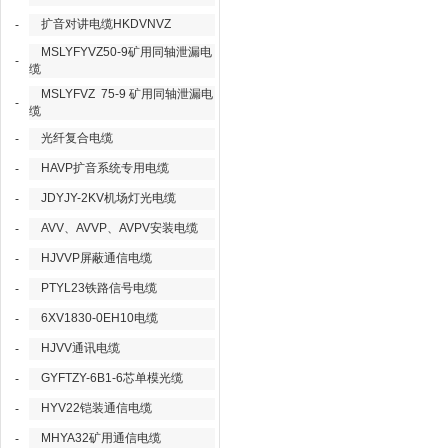
扩音对讲电缆HKDVNVZ
-
MSLYFYVZ50-9矿用同轴泄漏电
-
缆
MSLYFVZ 75-9 矿用同轴泄漏电
-
缆
光纤复合电缆
-
HAVP扩音系统专用电缆
-
JDYJY-2KV机场灯光电缆
-
AVV、AVVP、AVPV安装电缆
-
HJVVP屏蔽通信电缆
-
PTYL23铁路信号电缆
-
6XV1830-0EH10电缆
-
HJVV通讯电缆
-
GYFTZY-6B1-6芯单模光缆
-
HYV22铠装通信电缆
-
MHYA32矿用通信电缆
-