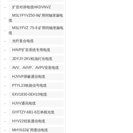
扩音对讲电缆HKDVNVZ
-
MSLYFYVZ50-9矿用同轴泄漏电
-
缆
MSLYFVZ 75-9 矿用同轴泄漏电
-
缆
光纤复合电缆
-
HAVP扩音系统专用电缆
-
JDYJY-2KV机场灯光电缆
-
AVV、AVVP、AVPV安装电缆
-
HJVVP屏蔽通信电缆
-
PTYL23铁路信号电缆
-
6XV1830-0EH10电缆
-
HJVV通讯电缆
-
GYFTZY-6B1-6芯单模光缆
-
HYV22铠装通信电缆
-
MHYA32矿用通信电缆
-