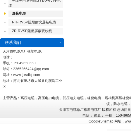
光缆光电复合缆GYTA+RVVP电
-
缆
屏蔽电缆
NH-RVSP阻燃耐火屏蔽电缆
-
ZR-RVSP阻燃屏蔽双绞线
-
联系我们
天津市电缆总厂橡塑电缆厂
电话：
手机：15049650650
邮箱：
2365266424@qq.com
网址：
www.tjxsdlcj.com
地址：河北省廊坊市大城县刘演马工业
区
主营产品：高压电缆，高压电力电缆，低压电力电缆，橡套电缆，盾构机高压橡套
缆，防水电缆，
天津市电缆总厂橡塑电缆厂 版权所有 总访问
电话： 传真： 手机：150496
GoogleSitemap
网址：
www