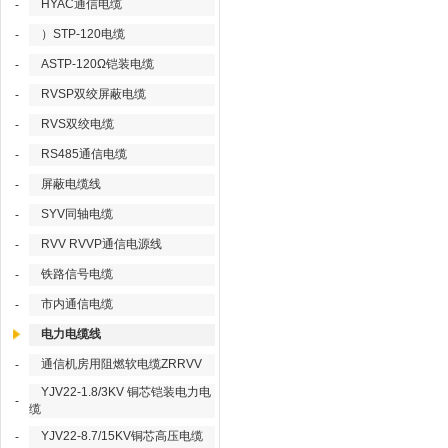
HYAC通信电缆
-
）STP-120电缆
-
ASTP-120Ω铠装电缆
-
RVSP双绞屏蔽电缆
-
RVS双绞电缆
-
RS485通信电缆
-
屏蔽电缆线
-
SYV同轴电缆
-
RVV RVVP通信电源线
-
铁路信号电缆
-
市内通信电缆
-
电力电缆线
通信机房用阻燃软电缆ZRRVV
-
YJV22-1.8/3KV 铜芯铠装电力电
-
缆
YJV22-8.7/15KV铜芯高压电缆
-