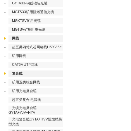
GYTA33-钢丝铠装光缆
-
MGTS33矿用阻燃通信光缆
-
MGXTSV矿用光缆
-
MGTSV矿用阻燃光缆
-
网线
超五类四对八芯网络线HSYV-5e
-
矿用网线
-
CAT6A UTP网线
-
复合缆
矿用五类综合网线
-
矿用光电复合缆
-
超五类复合 电源线
-
光缆光电复合缆
-
GYTA+YJV+HYA
光电复合缆GYTA+RVV阻燃铠装
-
型光缆