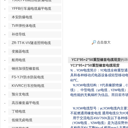
YJGCFPB高压硅胶扁电缆
-
YFFB行车扁电缆扁平电缆
-
本安防爆电缆
-
TVR弹性体电缆
-
补偿导线
-
点击放大
ZR-TT-K-VV隧道照明电缆
-
变频器电缆
-
YC3*95+2*50重型橡套电缆现货
的详
船用电缆
-
YC3*95+2*50重型橡套电缆现货
钢丝加强型橡套线
-
，
电缆简介：
电缆全称重型通
Yc
YCW
YC
具和各种移动式电器设备或轻型移动
FS-YJY防水防鼠电缆
-
℃。
60
电缆结构：
代表橡胶绝缘，
KVVRC行车控制电缆
Yc,YCW
Y
C
-
缆）、中型电缆（
电缆，
电缆）
yz
YZW
预分支电缆
-
电性能的无氧铜杆为佳品。而目前市
高压橡套扁平电缆
-
电缆型号：
电缆内主要
Yc,YCW
yc,YCW
丁晴电缆
-
不延燃通用橡套电缆
通用电缆分为
YC
用于交流电压
及以下各种移
450/750V
低烟无卤电缆
-
（
电缆，
电缆）是为适应野外
YCW
YZW
名称电压
芯数
截面
主要