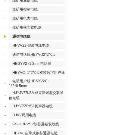
煤矿用通信电缆
-
煤矿用控制电缆
-
煤矿用电力电缆
-
煤矿用橡套软电缆
-
通信电缆线
HPVV22 铠装电线电缆
-
通信电话线HBYV-J2*2*0.5
-
HBGYV2×1.2mm电话线
-
HBYVC- 1*2*0.5双绞数字用户线
-
电话用户线HBSYV2C-
-
1*2*0.5mm
HJYJVZR/SA 成束阻燃型交联通
-
信电缆
HJYVPZR/SA扬声器电缆
-
HJVV局用电缆
-
GS-HRPVSP软芯屏蔽双绞线
-
HBYVC自承式铜芯通讯电缆
-