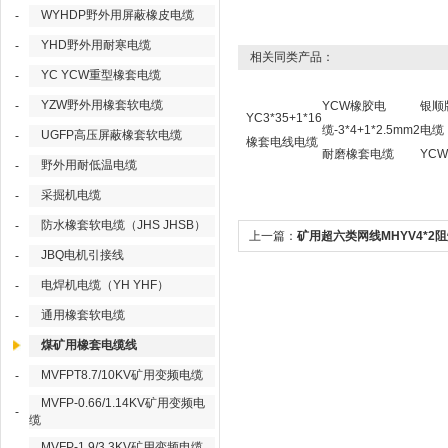
WYHDP野外用屏蔽橡皮电缆
-
YHD野外用耐寒电缆
-
相关同类产品：
YC YCW重型橡套电缆
-
YZW野外用橡套软电缆
-
YCW橡胶电
银顺
YC3*35+1*16
缆-3*4+1*2.5mm2
电缆
UGFP高压屏蔽橡套软电缆
-
橡套电线电缆
耐磨橡套电缆
YCW
野外用耐低温电缆
-
采掘机电缆
-
防水橡套软电缆（JHS JHSB）
-
上一篇：
矿用超六类网线MHYV4*2
JBQ电机引接线
-
爆信号电缆
电焊机电缆（YH YHF）
-
通用橡套软电缆
-
煤矿用橡套电缆线
MVFPT8.7/10KV矿用变频电缆
-
MVFP-0.66/1.14KV矿用变频电
-
缆
MVFP-1.9/3.3KV矿用变频电缆