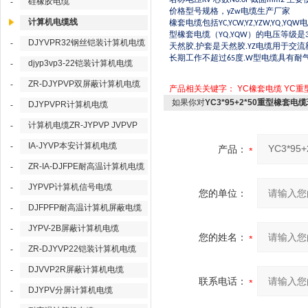
KV
No.of
mm2
硅橡胶电缆
-
价格型号规格，
电缆生产厂家
yZw
计算机电缆线
橡套电缆包括
电
YC,YCW,YZ,YZW,YQ,YQW
型橡套电缆（
）的电压等级是
YQ,YQW
DJYVPR32钢丝铠装计算机电缆
-
天然胶
护套是天然胶
电缆用于交流
,
.YZ
长期工作不超过
度
型电缆具有耐
65
.W
djyp3vp3-22铠装计算机电缆
-
ZR-DJYPVP双屏蔽计算机电缆
-
产品相关关键字：
YC橡套电缆
YC重
如果你对
YC3*95+2*50重型橡套电
DJYPVPR计算机电缆
-
计算机电缆ZR-JYPVP JVPVP
-
IA-JYVP本安计算机电缆
-
产品：
ZR-IA-DJFPE耐高温计算机电缆
-
JYPVP计算机信号电缆
-
您的单位：
DJFPFP耐高温计算机屏蔽电缆
-
JYPV-2B屏蔽计算机电缆
-
您的姓名：
ZR-DJYVP22铠装计算机电缆
-
DJVVP2R屏蔽计算机电缆
-
联系电话：
DJYPV分屏计算机电缆
-