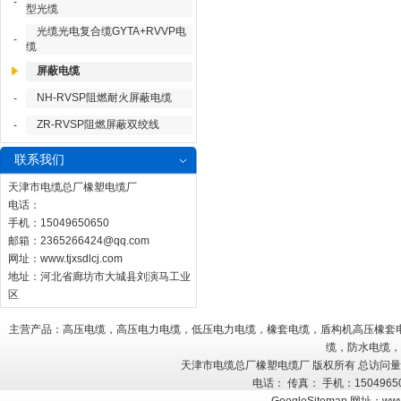
-
型光缆
光缆光电复合缆GYTA+RVVP电
-
缆
屏蔽电缆
NH-RVSP阻燃耐火屏蔽电缆
-
ZR-RVSP阻燃屏蔽双绞线
-
联系我们
天津市电缆总厂橡塑电缆厂
电话：
手机：15049650650
邮箱：
2365266424@qq.com
网址：
www.tjxsdlcj.com
地址：河北省廊坊市大城县刘演马工业
区
主营产品：高压电缆，高压电力电缆，低压电力电缆，橡套电缆，盾构机高压橡套
缆，防水电缆，
天津市电缆总厂橡塑电缆厂 版权所有 总访问
电话： 传真： 手机：150496