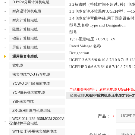
DJYPV分屏计算机电缆
-
3.2
短路时（持续时间不超过
5
秒）电
耐高温计算机电缆
3.3
电缆允许环境温度
:UGEFP
型：
—15
-
3.4
电缆允许弯曲半径
:
用于固定设备时
耐火计算机电缆
-
型号及名称
Type and Designation
阻燃计算机电缆
-
型号
铠装计算机电缆
-
Type
额定电压（
Uo/U
）
kV
Rated Voltage
名称
屏蔽计算机电缆
-
Designation
通用橡套电缆线
UGEFP 3.6/6 6/6 6/10 8.7/10 8.7/15 12
软电缆
-
UGEFHP 3.6/6 6/6 6/10 8.7/10 8.7/15 
橡套电缆YC-J 行车电缆
-
YCW-J 龙门吊橡胶电缆
-
产品相关关键字：
盾构机电缆
UGEFP
YCP屏蔽橡套软电缆
-
如果你对
UGEFP盾构机高压电缆3*95+3*
YBF橡套电缆
-
ZR-JEH阻燃电机绕组线
-
产品：
WDZ-01L-125-535MCM-2000V
-
石油钻井平台电缆
WYHD 野外用橡套耐寒电缆
-