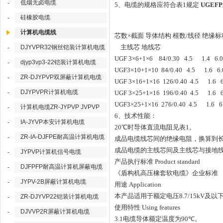
低烟无卤电缆
-
5
、电缆的规格应符合表
1
规定
UGEFP
硅橡胶电缆
-
计算机电缆线
芯数
×
截面
导体结构
根数
/
线径
绝缘标
主线芯
地线芯
DJYVPR32钢丝铠装计算机电缆
-
UGF 3×6+1×6 84/0.30 4.5 1.4 6.
djyp3vp3-22铠装计算机电缆
-
UGF3×10+1×10 84/0.40 4.5 1.6 6
ZR-DJYPVP双屏蔽计算机电缆
-
UGF 3×16+1×16 126/0.40 4.5 1.6 
DJYPVPR计算机电缆
-
UGF 3×25+1×16 196/0.40 4.5 1.6 
UGF3×25+1×16 276/0.40 4.5 1.6 6
计算机电缆ZR-JYPVP JVPVP
-
6
、技术性能：
IA-JYVP本安计算机电缆
-
20
℃
时导体直流电阻见表
1
。
ZR-IA-DJFPE耐高温计算机电缆
-
成品电缆线芯间的绝缘电阻，换算到
成品电缆的主线芯间及主线芯与接地
JYPVP计算机信号电缆
-
产品执行标准
Product standard
DJFPFP耐高温计算机屏蔽电缆
-
《盾构机高压橡套软电缆》企业标准
JYPV-2B屏蔽计算机电缆
-
用途
Application
本产品适用于额定电压
8.7/15kV
及以
ZR-DJYVP22铠装计算机电缆
-
使用特性
Using features
DJVVP2R屏蔽计算机电缆
-
3.1
电缆导体额定温度为
90
℃
。