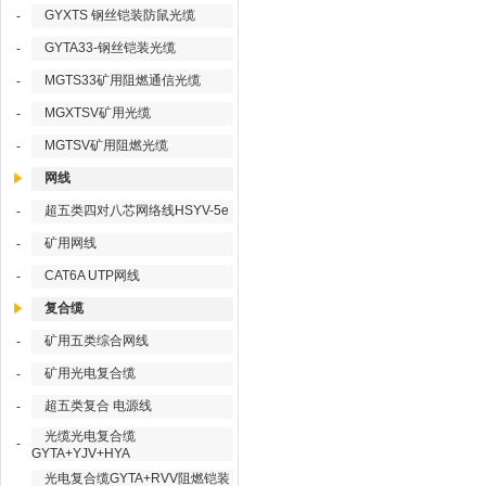
GYXTS 钢丝铠装防鼠光缆
-
GYTA33-钢丝铠装光缆
-
MGTS33矿用阻燃通信光缆
-
MGXTSV矿用光缆
-
MGTSV矿用阻燃光缆
-
网线
超五类四对八芯网络线HSYV-5e
-
矿用网线
-
CAT6A UTP网线
-
复合缆
矿用五类综合网线
-
矿用光电复合缆
-
超五类复合 电源线
-
光缆光电复合缆
-
GYTA+YJV+HYA
光电复合缆GYTA+RVV阻燃铠装