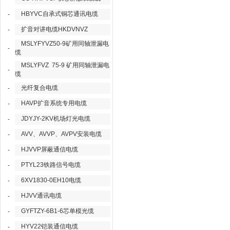
HBYVC自承式铜芯通讯电缆
-
扩音对讲电缆HKDVNVZ
-
MSLYFYVZ50-9矿用同轴泄漏电
-
缆
MSLYFVZ 75-9 矿用同轴泄漏电
-
缆
光纤复合电缆
-
HAVP扩音系统专用电缆
-
JDYJY-2KV机场灯光电缆
-
AVV、AVVP、AVPV安装电缆
-
HJVVP屏蔽通信电缆
-
PTYL23铁路信号电缆
-
6XV1830-0EH10电缆
-
HJVV通讯电缆
-
GYFTZY-6B1-6芯单模光缆
-
HYV22铠装通信电缆
-