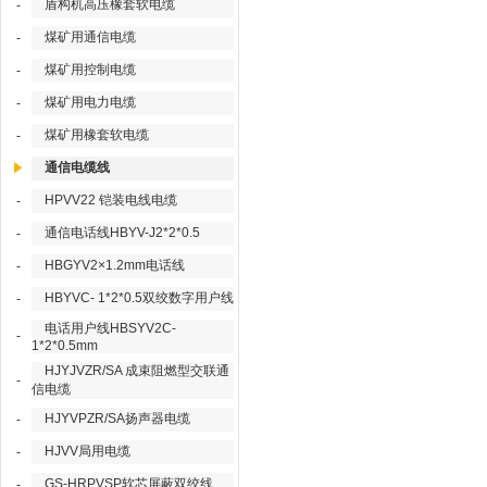
盾构机高压橡套软电缆
-
煤矿用通信电缆
-
煤矿用控制电缆
-
煤矿用电力电缆
-
煤矿用橡套软电缆
-
通信电缆线
HPVV22 铠装电线电缆
-
通信电话线HBYV-J2*2*0.5
-
HBGYV2×1.2mm电话线
-
HBYVC- 1*2*0.5双绞数字用户线
-
电话用户线HBSYV2C-
-
1*2*0.5mm
HJYJVZR/SA 成束阻燃型交联通
-
信电缆
HJYVPZR/SA扬声器电缆
-
HJVV局用电缆
-
GS-HRPVSP软芯屏蔽双绞线
-