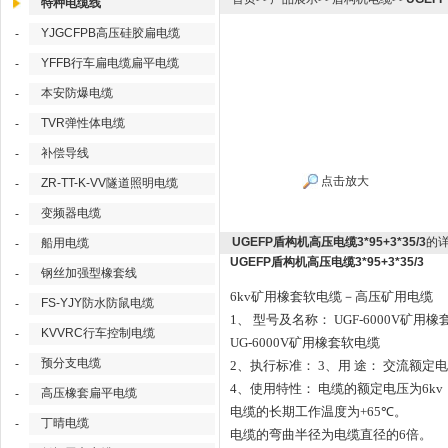
特种电缆线
YJGCFPB高压硅胶扁电缆
-
YFFB行车扁电缆扁平电缆
-
本安防爆电缆
-
TVR弹性体电缆
-
补偿导线
-
点击放大
ZR-TT-K-VV隧道照明电缆
-
变频器电缆
-
UGEFP盾构机高压电缆3*95+3*35/3
的
船用电缆
-
UGEFP盾构机高压电缆3*95+3*35/3
钢丝加强型橡套线
-
6kv
矿用橡套软电缆－高压矿用电缆
FS-YJY防水防鼠电缆
-
1
、
型号及名称：
UGF-6000V
矿用橡
KVVRC行车控制电缆
-
UG-6000V
矿用橡套软电缆
预分支电缆
-
2
、执行标准：
3
、用
途：
交流额定电
4
、使用特性：
电缆的额定电压为
6kv
高压橡套扁平电缆
-
电缆的长期工作温度为
+65
℃
。
丁晴电缆
-
电缆的弯曲半径为电缆直径的
6
倍。