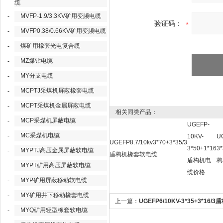
缆
MVFP-1.9/3.3KV矿用变频电缆
-
验证码：
MVFP0.38/0.66KV矿用变频电缆
-
煤矿用橡套光电复合缆
-
MZ煤钻电缆
-
MY分支电缆
-
MCPTJ采煤机屏蔽橡套电缆
-
MCPT采煤机金属屏蔽电缆
-
相关同类产品：
MCP采煤机屏蔽电缆
-
UGEFP-
MC采煤机电缆
-
10KV-
U
UGEFP8.7/10kv3*70+3*35/3
3*50+1*16
3
MYPTJ高压金属屏蔽软电缆
-
盾构机橡套软电缆
盾构机电
构
MYPT矿用高压屏蔽软电缆
-
缆价格
MYP矿用屏蔽移动软电缆
-
MY矿用井下移动橡套电缆
-
上一篇：
UGEFP6/10KV-3*35+3*16/3
MYQ矿用轻型橡套软电缆
-
机电缆