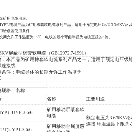
煤矿用电缆用途
:
vMYPTJ电缆产品为矿用橡套软电缆系列产品，适用于额定电压Uo/U 3.3/6K
用给点蓝使用条件
长期允许工作温度为
85℃，电线的最小弯曲半径为电缆直径的6倍。
6/6KV屏蔽型橡套软电缆（GB12972.7-1991）
途：本产品为矿用橡套软电缆系列产品之一，适用于额定电压级
源连接线
用条件：电缆导体的长期允许工作温度为
℃
缆规格、名称
号
名称
主要用途
矿用移动屏蔽套软
YP）UYP-3.6/6
电缆
额定电压为
3.6/6
连接,环境温度下限为-
矿用移动金属屏蔽
PT)UYPT-3.6/6