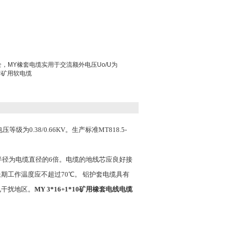
缆齐全，MY橡套电缆实用于交流额外电压Uo/U为
套矿用软电缆
.38/0.66KV。生产标准MT818.5-
小弯曲半径为电缆直径的6倍。电缆的地线芯应良好接
的长期工作温度应不超过70℃。 铝护套电缆具有
电干扰地区。
MY 3*16+1*10矿用橡套电线电缆