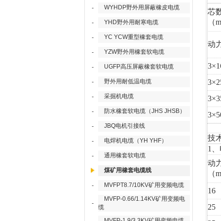
WYHDP野外用屏蔽橡皮电缆
-
芯
（m
YHD野外用耐寒电缆
-
YC YCW重型橡套电缆
-
动
YZW野外用橡套软电缆
-
3×1
UGFP高压屏蔽橡套软电缆
-
野外用耐低温电缆
3×2
-
采掘机电缆
-
3×3
防水橡套软电缆（JHS JHSB）
-
3×5
JBQ电机引接线
-
技
电焊机电缆（YH YHF）
-
1
通用橡套软电缆
-
动
煤矿用橡套电缆线
（
MVFPT8.7/10KV矿用变频电缆
-
16
MVFP-0.66/1.14KV矿用变频电
-
25
缆
MVFP-1.9/3.3KV矿用变频电缆