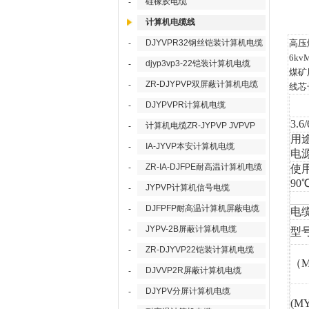
硅橡胶电缆
-
计算机电缆线
应产
DJYVPR32钢丝铠装计算机电缆
高压
-
6k
djyp3vp3-22铠装计算机电缆
-
煤矿
ZR-DJYPVP双屏蔽计算机电缆
-
线芯
DJYPVPR计算机电缆
-
3.
计算机电缆ZR-JYPVP JVPVP
-
用
IA-JYVP本安计算机电缆
-
电
ZR-IA-DJFPE耐高温计算机电缆
-
使
90
JYPVP计算机信号电缆
-
DJFPFP耐高温计算机屏蔽电缆
-
电
JYPV-2B屏蔽计算机电缆
-
型
ZR-DJYVP22铠装计算机电缆
-
（
M
DJVVP2R屏蔽计算机电缆
-
DJYPV分屏计算机电缆
-
(MY