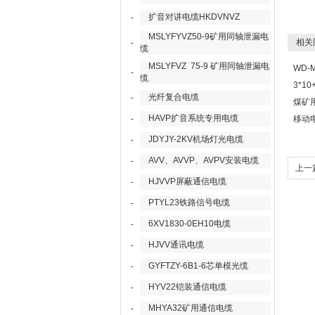
扩音对讲电缆HKDVNVZ
-
MSLYFYVZ50-9矿用同轴泄漏电
相关
-
缆
MSLYFVZ 75-9 矿用同轴泄漏电
WD-
-
缆
3*10
光纤复合电缆
-
煤矿
HAVP扩音系统专用电缆
-
移动
JDYJY-2KV机场灯光电缆
-
AVV、AVVP、AVPV安装电缆
-
上一
HJVVP屏蔽通信电缆
-
号电
PTYL23铁路信号电缆
-
6XV1830-0EH10电缆
-
HJVV通讯电缆
-
GYFTZY-6B1-6芯单模光缆
-
HYV22铠装通信电缆
-
MHYA32矿用通信电缆
-