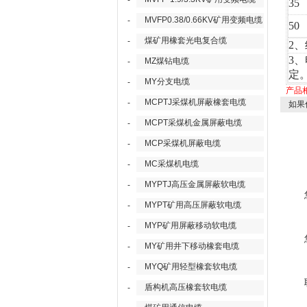
-
35
MVFP0.38/0.66KV矿用变频电缆
-
50
煤矿用橡套光电复合缆
-
2
3、
MZ煤钻电缆
-
定
MY分支电缆
-
产品
MCPTJ采煤机屏蔽橡套电缆
-
如果
MCPT采煤机金属屏蔽电缆
-
MCP采煤机屏蔽电缆
-
MC采煤机电缆
-
MYPTJ高压金属屏蔽软电缆
-
MYPT矿用高压屏蔽软电缆
-
MYP矿用屏蔽移动软电缆
-
MY矿用井下移动橡套电缆
-
MYQ矿用轻型橡套软电缆
-
盾构机高压橡套软电缆
-