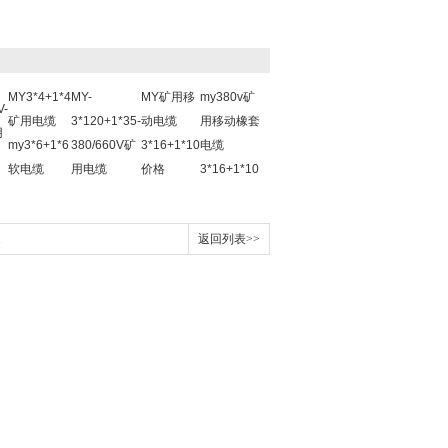
MY3*4+1*4
MY-
MY矿用移
my380v矿
V-
矿用电缆
3*120+1*35-
动电缆
用移动橡套
用
my3*6+1*6
380/660V矿
3*16+1*10
电缆
软电缆
用电缆
价格
3*16+1*10
返回列表>>