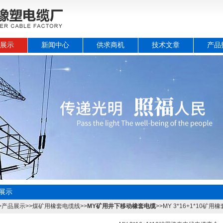
展示
新闻中心
供求商机
技术文章
产品
展示
>
产品展示
>>
煤矿用橡套电缆线
>>
MY矿用井下移动橡套电缆
>>MY 3*16+1*10矿