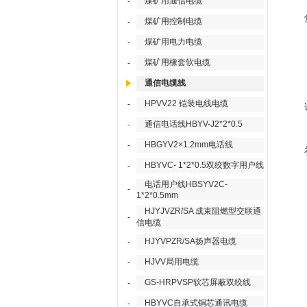
煤矿用通信电缆
-
煤矿用控制电缆
-
煤矿用电力电缆
-
煤矿用橡套软电缆
-
通信电缆线
HPVV22 铠装电线电缆
-
通信电话线HBYV-J2*2*0.5
-
HBGYV2×1.2mm电话线
-
HBYVC- 1*2*0.5双绞数字用户线
-
电话用户线HBSYV2C-
-
1*2*0.5mm
HJYJVZR/SA 成束阻燃型交联通
-
信电缆
HJYVPZR/SA扬声器电缆
-
HJVV局用电缆
-
GS-HRPVSP软芯屏蔽双绞线
-
HBYVC自承式铜芯通讯电缆
-