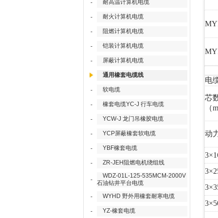
耐高温计算机电缆
-
耐火计算机电缆
-
MYP
阻燃计算机电缆
-
铠装计算机电缆
-
MYP
屏蔽计算机电缆
-
通用橡套电缆线
电
软电缆
-
芯
橡套电缆YC-J 行车电缆
-
（m
YCW-J 龙门吊橡胶电缆
-
动
YCP屏蔽橡套软电缆
-
YBF橡套电缆
-
3×1
ZR-JEH阻燃电机绕组线
-
3×2
WDZ-01L-125-535MCM-2000V
-
石油钻井平台电缆
3×3
WYHD 野外用橡套耐寒电缆
-
3×5
YZ-橡套电缆
-