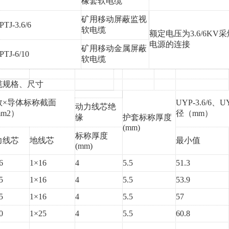
橡套软电缆
矿用移动屏蔽监视
TJ-3.6/6
软电缆
额定电压为
3.6/6
电源的连接
矿用移动金属屏蔽
TJ-6/10
软电缆
缆规格、尺寸
数
×导体标称截面
UYP-3.6/6、U
动力线芯绝
m2）
径（mm）
缘
护套标称厚度
(mm)
标称厚度
力线芯
地线芯
最小值
(mm)
6
1×16
4
5.5
51.3
5
1×16
4
5.5
53.9
5
1×16
4
5.5
57
0
1×25
4
5.5
60.8