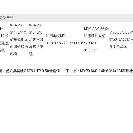
同类产品：
WD-MY
WD-MY
MY
MY0.38/0.66KV
3*4+1*4煤
3*6+1*6
MY0.38/0.66K
+1*10
矿用电缆MY-
矿用移动电缆
矿用低烟无
煤矿用阻
3*50+1*16矿
用阻燃
0.38/0.66KV3*35+1*16
WD-MY-
卤阻燃移动
燃移动电
井下电源线
电缆
3*6+1*6
电缆
缆
篇：
超六类网线CAT6 UTP 0.58传输信
下一篇：
MYP0.66/1.14KV 3*4+1*4矿用橡
缆
套电缆型号