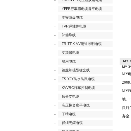
YJGCFPB高压硅胶扁电缆
-
YFFB行车扁电缆扁平电缆
-
本安防爆电缆
-
TVR弹性体电缆
-
补偿导线
-
ZR-TT-K-VV隧道照明电缆
-
变频器电缆
-
MY 
船用电缆
-
MY 
钢丝加强型橡套线
-
MY
FS-YJY防水防鼠电缆
-
200
KVVRC行车控制电缆
-
MY
预分支电缆
-
地。
高压橡套扁平电缆
-
良好
丁晴电缆
-
齐全
低烟无卤电缆
-