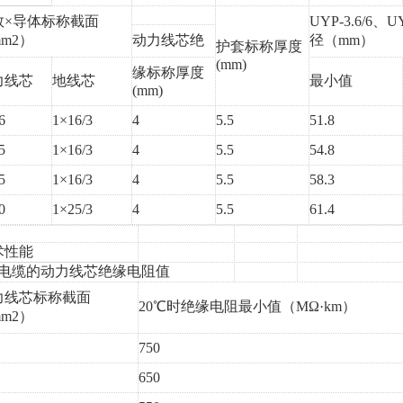
数
×导体标称截面
UYP-3.6/6、U
m2）
动力线芯绝
径（mm）
护套标称厚度
(mm)
缘标称厚度
力线芯
地线芯
最小值
(mm)
6
1×16/3
4
5.5
51.8
5
1×16/3
4
5.5
54.8
5
1×16/3
4
5.5
58.3
0
1×25/3
4
5.5
61.4
术性能
、电缆的动力线芯绝缘电阻值
力线芯标称截面
20℃时绝缘电阻最小值（MΩ·km）
mm2）
750
650