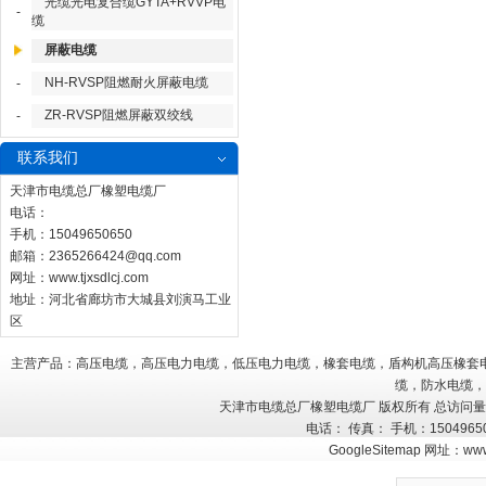
光缆光电复合缆GYTA+RVVP电
-
缆
屏蔽电缆
NH-RVSP阻燃耐火屏蔽电缆
-
ZR-RVSP阻燃屏蔽双绞线
-
联系我们
天津市电缆总厂橡塑电缆厂
电话：
手机：15049650650
邮箱：
2365266424@qq.com
网址：
www.tjxsdlcj.com
地址：河北省廊坊市大城县刘演马工业
区
主营产品：高压电缆，高压电力电缆，低压电力电缆，橡套电缆，盾构机高压橡套
缆，防水电缆，
天津市电缆总厂橡塑电缆厂 版权所有 总访问
电话： 传真： 手机：150496
GoogleSitemap
网址：
www