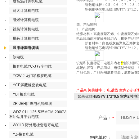
铜导体线径：
0.5，0.6，0.7，0.8，0.9，1
耐高温计算机电缆
-
铜包钢线径：
0.5，0.6，0.7，0.8，
铜包钢铁芯电话线
HBGTYV 2*1.
耐火计算机电缆
-
阻燃计算机电缆
-
四、产品说明
铠装计算机电缆
-
1、产品结构
绝缘材料：高密度聚乙烯、中密度聚乙烯
屏蔽计算机电缆
-
电话线由两根绝缘单线组合，根据产品型
护套材料：白色或灰色聚氯乙烯护
通用橡套电缆线
铜包钢铁芯电话线
HBGTYV 2*1.
软电缆
-
识别和长度标记：电缆外表有
*
性识别标
橡套电缆YC-J 行车电缆
-
标记内容有：产品商标、电缆型号规格、
产品包装：产品采用成卷包装，成卷后在
YCW-J 龙门吊橡胶电缆
-
YCP屏蔽橡套软电缆
-
产品相关关键字：
电话线
室内2芯电
YBF橡套电缆
-
如果你对
HBSYV 1*2*0.5 室内2芯
ZR-JEH阻燃电机绕组线
-
WDZ-01L-125-535MCM-2000V
-
石油钻井平台电缆
产品：
WYHD 野外用橡套耐寒电缆
-
YZ-橡套电缆
-
您的单位：