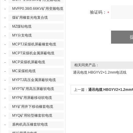
-
MVFP0.38/0.66KV矿用变频电缆
-
验证码：
煤矿用橡套光电复合缆
-
MZ煤钻电缆
-
MY分支电缆
-
MCPTJ采煤机屏蔽橡套电缆
-
MCPT采煤机金属屏蔽电缆
-
MCP采煤机屏蔽电缆
-
相关同类产品：
MC采煤机电缆
-
通讯电缆 HBGYV2×1.2mm电话线
MYPTJ高压金属屏蔽软电缆
-
MYPT矿用高压屏蔽软电缆
-
上一篇：
通讯电缆 HBGYV2×1.2m
MYP矿用屏蔽移动软电缆
-
线
MY矿用井下移动橡套电缆
-
MYQ矿用轻型橡套软电缆
-
盾构机高压橡套软电缆
-