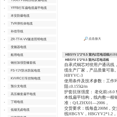
YJGCFPB高压硅胶扁电缆
-
YFFB行车扁电缆扁平电缆
-
本安防爆电缆
-
TVR弹性体电缆
-
补偿导线
-
点击放大
ZR-TT-K-VV隧道照明电缆
-
变频器电缆
-
HBSYV 1*2*0.5 室内2芯电话线
的详
船用电缆
-
HBSYV 1*2*0.5 室内2芯电话线
钢丝加强型橡套线
-
自承式铜芯对绞用户通讯线
缆生产厂家，产品质量可靠
FS-YJY防水防鼠电缆
-
HBYVC-3
KVVRC行车控制电缆
-
使用条件及技术参数：工作
阻≤0.155Ω/m
预分支电缆
-
护套抗张强度：
老化前
≥8.
高压橡套扁平电缆
-
本线扁平结构，线内敷一根
丁晴电缆
-
准：
Q/LZHX01—2006，
交货要求：线每盘
200M，
低烟无卤电缆
-
线
HBGYV，HBGYV2*1.