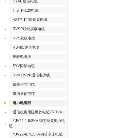
HYAC通信电缆
-
）STP-120电缆
-
ASTP-120Ω铠装电缆
-
RVSP双绞屏蔽电缆
-
RVS双绞电缆
-
RS485通信电缆
-
屏蔽电缆线
-
SYV同轴电缆
-
RVV RVVP通信电源线
-
铁路信号电缆
-
市内通信电缆
-
电力电缆线
通信机房用阻燃软电缆ZRRVV
-
YJV22-1.8/3KV 铜芯铠装电力电
-
缆
YJV22-8.7/15KV铜芯高压电缆
-