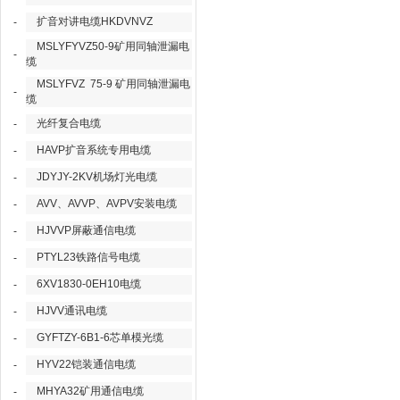
扩音对讲电缆HKDVNVZ
-
MSLYFYVZ50-9矿用同轴泄漏电
-
缆
MSLYFVZ 75-9 矿用同轴泄漏电
-
缆
光纤复合电缆
-
HAVP扩音系统专用电缆
-
JDYJY-2KV机场灯光电缆
-
AVV、AVVP、AVPV安装电缆
-
HJVVP屏蔽通信电缆
-
PTYL23铁路信号电缆
-
6XV1830-0EH10电缆
-
HJVV通讯电缆
-
GYFTZY-6B1-6芯单模光缆
-
HYV22铠装通信电缆
-
MHYA32矿用通信电缆
-