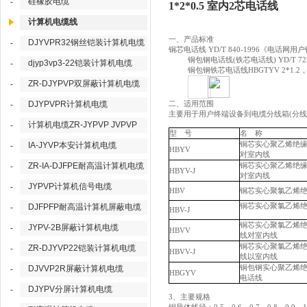
硅橡胶电缆
-
1*2*0.5 室内2芯电话线
计算机电缆线
一、产品标准
DJYVPR32钢丝铠装计算机电缆
-
铜芯电话线
YD/T 840-1996《电话网
铜包钢电话线
(铁芯电话线) YD/T 
djyp3vp3-22铠装计算机电缆
-
铜包钢铁芯电话线
HBGTYV 2*1.
ZR-DJYPVP双屏蔽计算机电缆
-
DJYPVPR计算机电缆
二、适用范围
-
主要用于用户终端设备到电缆分线箱
(分
计算机电缆ZR-JYPVP JVPVP
-
型 号
名 称
铜芯实心聚乙烯绝
IA-JYVP本安计算机电缆
-
HBYV
对室内线
ZR-IA-DJFPE耐高温计算机电缆
铜芯实心聚乙烯绝
-
HBYV-J
对室内线
JYPVP计算机信号电缆
-
HBV
铜芯实心聚氯乙烯
铜芯实心聚氯乙烯
DJFPFP耐高温计算机屏蔽电缆
-
HBV-J
铜芯实心聚氯乙烯
JYPV-2B屏蔽计算机电缆
-
HBVV
线对室内线
铜芯实心聚氯乙烯
ZR-DJYVP22铠装计算机电缆
-
HBVV-J
线以室内线
铜包钢实心聚乙烯
DJVVP2R屏蔽计算机电缆
-
HBGYV
电话线
DJYPV分屏计算机电缆
-
3、主要规格