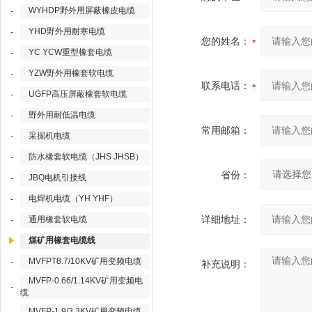
WYHDP野外用屏蔽橡皮电缆
-
YHD野外用耐寒电缆
-
您的姓名：
YC YCW重型橡套电缆
-
YZW野外用橡套软电缆
-
联系电话：
UGFP高压屏蔽橡套软电缆
-
野外用耐低温电缆
-
常用邮箱：
采掘机电缆
-
防水橡套软电缆（JHS JHSB）
-
省份：
JBQ电机引接线
-
电焊机电缆（YH YHF）
-
详细地址：
通用橡套软电缆
-
煤矿用橡套电缆线
MVFPT8.7/10KV矿用变频电缆
-
补充说明：
MVFP-0.66/1.14KV矿用变频电
-
缆
MVFP-1.9/3.3KV矿用变频电缆