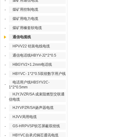
煤矿用通信电缆
-
煤矿用控制电缆
-
煤矿用电力电缆
-
煤矿用橡套软电缆
-
通信电缆线
HPVV22 铠装电线电缆
-
通信电话线HBYV-J2*2*0.5
-
HBGYV2×1.2mm电话线
-
HBYVC- 1*2*0.5双绞数字用户线
-
电话用户线HBSYV2C-
-
1*2*0.5mm
HJYJVZR/SA 成束阻燃型交联通
-
信电缆
HJYVPZR/SA扬声器电缆
-
HJVV局用电缆
-
GS-HRPVSP软芯屏蔽双绞线
-
HBYVC自承式铜芯通讯电缆
-