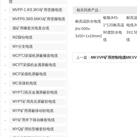
缆
MVFP-1.9/3.3KV矿用变频电缆
-
相关同类产品：
银顺JHS-
耐高
MVFP0.38/0.66KV矿用变频电缆
-
耐高温防水电缆
1*120耐高温
电缆J
煤矿用橡套光电复合缆
-
jhs-500v-
90度防水电
3X2.
3x50+1x16mm2
MZ煤钻电缆
-
缆
缆
MY分支电缆
-
MCPTJ采煤机屏蔽橡套电缆
-
上一篇：
MKVVP矿用控制电缆MKVV
MCPT采煤机金属屏蔽电缆
-
井屏蔽电缆
MCP采煤机屏蔽电缆
-
MC采煤机电缆
-
MYPTJ高压金属屏蔽软电缆
-
MYPT矿用高压屏蔽软电缆
-
MYP矿用屏蔽移动软电缆
-
MY矿用井下移动橡套电缆
-
MYQ矿用轻型橡套软电缆
-