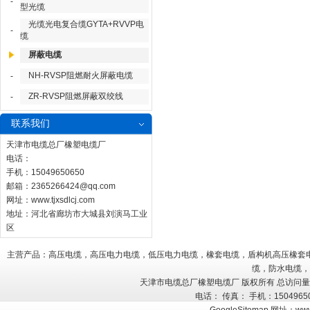
-
型光缆
光缆光电复合缆GYTA+RVVP电
-
缆
屏蔽电缆
NH-RVSP阻燃耐火屏蔽电缆
-
ZR-RVSP阻燃屏蔽双绞线
-
联系我们
天津市电缆总厂橡塑电缆厂
电话：
手机：15049650650
邮箱：
2365266424@qq.com
网址：
www.tjxsdlcj.com
地址：河北省廊坊市大城县刘演马工业
区
主营产品：高压电缆，高压电力电缆，低压电力电缆，橡套电缆，盾构机高压橡套
缆，防水电缆，
天津市电缆总厂橡塑电缆厂 版权所有 总访问
电话： 传真： 手机：150496