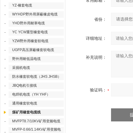
常用邮箱：
YZ-橡套电缆
-
WYHDP野外用屏蔽橡皮电缆
-
省份：
YHD野外用耐寒电缆
-
YC YCW重型橡套电缆
-
详细地址：
YZW野外用橡套软电缆
-
UGFP高压屏蔽橡套软电缆
-
补充说明：
野外用耐低温电缆
-
采掘机电缆
-
防水橡套软电缆（JHS JHSB）
-
JBQ电机引接线
-
验证码：
电焊机电缆（YH YHF）
-
通用橡套软电缆
-
煤矿用橡套电缆线
MVFPT8.7/10KV矿用变频电缆
-
MVFP-0.66/1.14KV矿用变频电
-