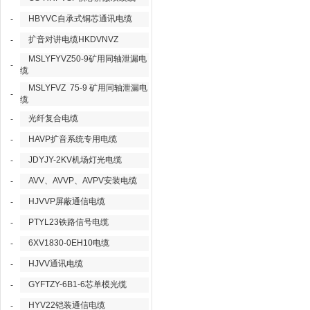
HBYVC自承式铜芯通讯电缆
-
扩音对讲电缆HKDVNVZ
-
MSLYFYVZ50-9矿用同轴泄漏电
-
缆
MSLYFVZ 75-9 矿用同轴泄漏电
-
缆
光纤复合电缆
-
HAVP扩音系统专用电缆
-
JDYJY-2KV机场灯光电缆
-
AVV、AVVP、AVPV安装电缆
-
HJVVP屏蔽通信电缆
-
PTYL23铁路信号电缆
-
6XV1830-0EH10电缆
-
HJVV通讯电缆
-
GYFTZY-6B1-6芯单模光缆
-
HYV22铠装通信电缆
-