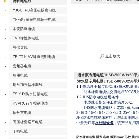
特种电缆线
YJGCFPB高压硅胶扁电缆
-
YFFB行车扁电缆扁平电缆
-
本安防爆电缆
-
TVR弹性体电缆
-
补偿导线
-
点击放大
ZR-TT-K-VV隧道照明电缆
-
变频器电缆
-
潜水泵专用电缆JHSB-500V-3x50
船用电缆
-
潜水泵专用电缆JHSB-500V-3x50
钢丝加强型橡套线
-
1.1
作温度不超过
85℃JHS防水电缆用
防水橡套电缆供交流电压
500V
FS-YJY防水防鼠电缆
-
1.2
JHS防水电缆使用条件
电缆线长期允许工作温度
65
℃
。
KVVRC行车控制电缆
-
JHS防水电缆规格： 芯数×截面/mm2 单芯三芯四芯 -
预分支电缆
3×16 3×16+1×6 1×25 3×25 3×25+1×6 1×
-
JHS防水电缆绝缘材料：绝缘采用防
高压橡套扁平电缆
-
中景光灯等
水处理设备
，该产品采用
丁晴电缆
-
防水橡套电缆
型号
名称
截面
mm2 芯数 执行