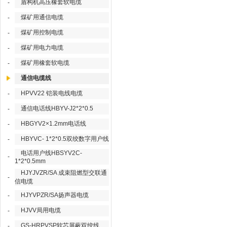
盾构机高压橡套软电缆
-
煤矿用通信电缆
-
煤矿用控制电缆
-
煤矿用电力电缆
-
煤矿用橡套软电缆
-
通信电缆线
HPVV22 铠装电线电缆
-
通信电话线HBYV-J2*2*0.5
-
HBGYV2×1.2mm电话线
-
HBYVC- 1*2*0.5双绞数字用户线
-
电话用户线HBSYV2C-
-
1*2*0.5mm
HJYJVZR/SA 成束阻燃型交联通
-
信电缆
HJYVPZR/SA扬声器电缆
-
HJVV局用电缆
-
GS-HRPVSP软芯屏蔽双绞线
-