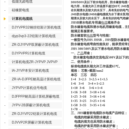
低烟无卤电缆
-
300/500V及以下前水电机用，防水橡套电缆
电力用，长期允许工作温度不超过85℃ JH
硅橡胶电缆
-
在长期浸水及较大的水压下，具有良好的电气
JHS防水电缆/JHSB扁电缆线为水下潜水
计算机电缆线
期浸水及较大的水压下，具有良好的电气绝缘
JHSB
潜水电机专用扁
电缆
规格齐全
防水橡套电缆和潜水电机用橡套电缆，主
DJYVPR32钢丝铠装计算机电缆
-
能满足客服要求。
防水橡套软
电线
型号与性能
∶
djyp3vp3-22铠装计算机电缆
-
一般型号为
JHS JHSB
，
JHS
型防水橡套
防水橡套电线弯曲性能良好，能承受经常
ZR-DJYPVP双屏蔽计算机电缆
-
JHS 300/500V
及以下潜水电机用防水橡
DJYPVPR计算机电缆
一、
产品
用途；
-
防水橡套电缆供交流电压
500V
及以下的
计算机电缆ZR-JYPVP JVPVP
二、使用条件；
-
标准电缆线长期允许工作温度
65
℃
。
IA-JYVP本安计算机电缆
-
规格： 芯数
×
截面
/mm2
单芯
三芯
四芯
ZR-IA-DJFPE耐高温计算机电缆
-
1×4 3×2.5 3×2.5
＋
1×1.5
1×6 3×4 3×4
＋
1×2.5
JYPVP计算机信号电缆
-
1×10 3×6 3×6
＋
1×4
1×16 3×10 3×10
＋
1×6
DJFPFP耐高温计算机屏蔽电缆
-
1×25 3×16 3×16
＋
1×6
1×35 3×25 3×25
＋
1×6
JYPV-2B屏蔽计算机电缆
-
1×50 3×35 3×35
＋
1×6
1×70 - -
三、
JHS
橡套软电缆防水电缆产品特征；
ZR-DJYVP22铠装计算机电缆
-
电缆的绝缘采用防水橡皮；
电缆的填充也采用防水橡皮；
DJVVP2R屏蔽计算机电缆
-
电缆的护套采用防水橡皮护套；