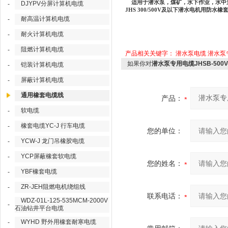
适用于潜水泵，煤矿，水下作业，水中
DJYPV分屏计算机电缆
-
JHS 300/500V
及以下潜水电机用防水橡
耐高温计算机电缆
-
耐火计算机电缆
-
阻燃计算机电缆
-
产品相关关键字：
潜水泵电缆
潜水泵
如果你对
潜水泵专用电缆JHSB-500V
铠装计算机电缆
-
屏蔽计算机电缆
-
通用橡套电缆线
产品：
软电缆
-
橡套电缆YC-J 行车电缆
-
您的单位：
YCW-J 龙门吊橡胶电缆
-
YCP屏蔽橡套软电缆
-
您的姓名：
YBF橡套电缆
-
ZR-JEH阻燃电机绕组线
-
联系电话：
WDZ-01L-125-535MCM-2000V
-
石油钻井平台电缆
WYHD 野外用橡套耐寒电缆
-