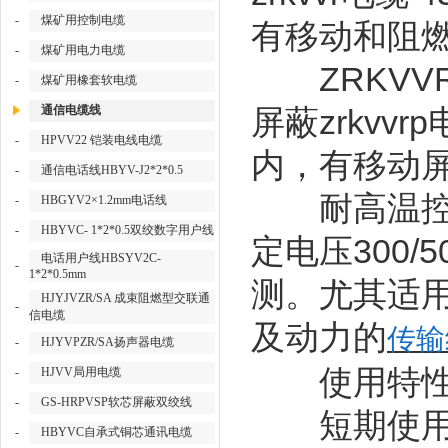
-
煤矿用控制电缆
有移动和阻
-
煤矿用电力电缆
ZRKVV
-
煤矿用橡套软电缆
通信电缆线
zrkvvrp
屏蔽
-
HPVV22 铠装电线电缆
内，有移动
-
通信电话线HBYV-J2*2*0.5
耐高温控
-
HBGYV2×1.2mm电话线
-
HBYVC- 1*2*0.5双绞数字用户线
300/5
定电压
电话用户线HBSYV2C-
-
1*2*0.5mm
测。尤其适
HJYJVZR/SA 成束阻燃型交联通
-
信电缆
及动力的
传输
-
HJYVPZR/SA扬声器电缆
使用特性：
-
HJVV局用电缆
-
GS-HRPVSP软芯屏蔽双绞线
短期使
-
HBYVC自承式铜芯通讯电缆