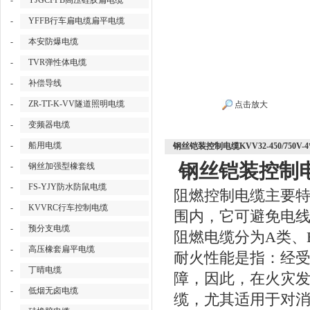
-
YJGCFPB高压硅胶扁电缆
-
YFFB行车扁电缆扁平电缆
-
本安防爆电缆
-
TVR弹性体电缆
-
补偿导线
-
ZR-TT-K-VV隧道照明电缆
点击放大
-
变频器电缆
-
船用电缆
钢丝铠装控制电缆KVV32-450/750V-4*
钢丝铠装控制电缆KV
-
钢丝加强型橡套线
-
FS-YJY防水防鼠电缆
阻燃控制电缆主要
-
KVVRC行车控制电缆
围内，它可避免电
-
预分支电缆
阻燃电缆分为
A类、
-
高压橡套扁平电缆
耐火性能是指：经
-
丁晴电缆
障，因此，在火灾
-
低烟无卤电缆
缆，尤其适用于对