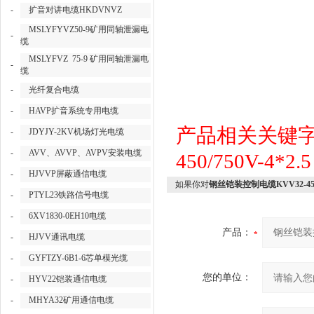
-
扩音对讲电缆HKDVNVZ
MSLYFYVZ50-9矿用同轴泄漏电
-
缆
MSLYFVZ 75-9 矿用同轴泄漏电
-
缆
-
光纤复合电缆
-
HAVP扩音系统专用电缆
产品相关关键
-
JDYJY-2KV机场灯光电缆
-
AVV、AVVP、AVPV安装电缆
450/750V-4*2.5
-
HJVVP屏蔽通信电缆
如果你对
钢丝铠装控制电缆KVV32-450/7
-
PTYL23铁路信号电缆
-
6XV1830-0EH10电缆
产品：
-
HJVV通讯电缆
-
GYFTZY-6B1-6芯单模光缆
您的单位：
-
HYV22铠装通信电缆
-
MHYA32矿用通信电缆