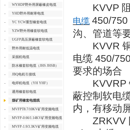
KVVP
-
WYHDP野外用屏蔽橡皮电缆
-
YHD野外用耐寒电缆
450/750
电缆
-
YC YCW重型橡套电缆
沟、管道等
-
YZW野外用橡套软电缆
-
UGFP高压屏蔽橡套软电缆
KVVR
-
野外用耐低温电缆
450/750
电缆
-
采掘机电缆
-
防水橡套软电缆（JHS JHSB）
要求的场合
-
JBQ电机引接线
KVVRP
-
电焊机电缆（YH YHF）
-
通用橡套软电缆
蔽控制软电
煤矿用橡套电缆线
内，有移动
-
MVFPT8.7/10KV矿用变频电缆
ZRKVV
-
MVFP-0.66/1.14KV矿用变频电缆
-
MVFP-1.9/3.3KV矿用变频电缆