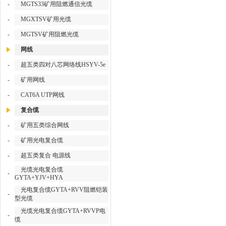
-
MGTS33矿用阻燃通信光缆
-
MGXTSV矿用光缆
-
MGTSV矿用阻燃光缆
网线
-
超五类四对八芯网络线HSYV-5e
-
矿用网线
-
CAT6A UTP网线
复合缆
-
矿用五类综合网线
-
矿用光电复合缆
-
超五类复合 电源线
光缆光电复合缆
-
GYTA+YJV+HYA
光电复合缆GYTA+RVV阻燃铠装
-
型光缆
光缆光电复合缆GYTA+RVVP电
-
缆