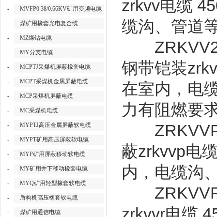
zrkvv
45
电缆
-
MVFP0.38/0.66KV矿用变频电缆
缆沟、管道
-
煤矿用橡套光电复合缆
-
MZ煤钻电缆
ZRKVV
-
MY分支电缆
zrk
钢带铠装
-
MCPTJ采煤机屏蔽橡套电缆
-
MCPT采煤机金属屏蔽电缆
在室内，电
-
MCP采煤机屏蔽电缆
力有阻燃要
-
MC采煤机电缆
ZRKVV
-
MYPTJ高压金属屏蔽软电缆
-
MYPT矿用高压屏蔽软电缆
zrkvvp
蔽
电
-
MYP矿用屏蔽移动软电缆
内，电缆沟
-
MY矿用井下移动橡套电缆
-
MYQ矿用轻型橡套软电缆
ZRKVV
-
盾构机高压橡套软电缆
zrkvvr
4
电缆
-
煤矿用通信电缆