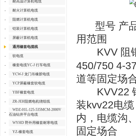
-
耐高温计算机电缆
-
耐火计算机电缆
-
阻燃计算机电缆
型号
产
-
铠装计算机电缆
用范围
-
屏蔽计算机电缆
通用橡套电缆线
KVV
阻
-
软电缆
450/750 4-3
-
橡套电缆YC-J 行车电缆
-
YCW-J 龙门吊橡胶电缆
道等固定场
-
YCP屏蔽橡套软电缆
KVV22
-
YBF橡套电缆
kvv22
-
ZR-JEH阻燃电机绕组线
装
电
WDZ-01L-125-535MCM-2000V
-
石油钻井平台电缆
内，电缆沟
-
WYHD 野外用橡套耐寒电缆
固定场合
-
YZ-橡套电缆