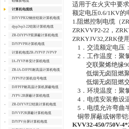
-
硅橡胶电缆
适用于在火灾中要
计算机电缆线
额定电压
0.6/1K
-
DJYVPR32钢丝铠装计算机电缆
1.阻燃控制电缆（ZRKV
-
djyp3vp3-22铠装计算机电缆
ZRKVVP2-22，ZR
-
ZR-DJYPVP双屏蔽计算机电缆
ZRKYJV32,ZRK
使
-
DJYPVPR计算机电缆
1．交流额定电压：U0/
-
计算机电缆ZR-JYPVP JVPVP
2．工作温度：聚氯
-
IA-JYVP本安计算机电缆
交联聚烯绝缘9
-
ZR-IA-DJFPE耐高温计算机电缆
低烟无卤阻燃聚烯
-
JYPVP计算机信号电缆
低烟无卤阻燃交联聚
-
DJFPFP耐高温计算机屏蔽电缆
3．环境温度：聚氯
-
JYPV-2B屏蔽计算机电缆
4．电缆安装敷设温
-
ZR-DJYVP22铠装计算机电缆
5．电缆允许弯曲
-
DJVVP2R屏蔽计算机电缆
铜带屏蔽或钢带铠装
-
DJYPV分屏计算机电缆
KVV32-450/750V-4*