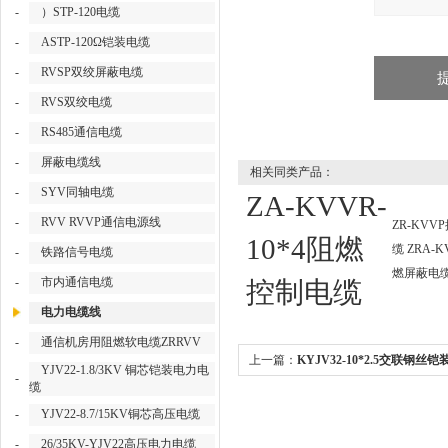
-
）STP-120电缆
-
ASTP-120Ω铠装电缆
-
RVSP双绞屏蔽电缆
-
RVS双绞电缆
-
RS485通信电缆
-
屏蔽电缆线
相关同类产品：
-
SYV同轴电缆
ZA-KVVR-
-
RVV RVVP通信电源线
ZR-KVV
10*4阻燃
缆 ZRA-
-
铁路信号电缆
燃屏蔽电
-
市内通信电缆
控制电缆
电力电缆线
-
通信机房用阻燃软电缆ZRRVV
上一篇：
KYJV32-10*2.5交联钢丝
YJV22-1.8/3KV 铜芯铠装电力电
-
缆
电缆
-
YJV22-8.7/15KV铜芯高压电缆
-
26/35KV-YJV22高压电力电缆