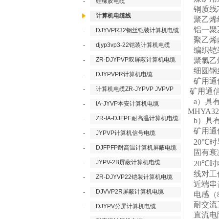
硅橡胶电缆
-
铜质线
计算机电缆线
聚乙烯
铝一聚
DJYVPR32钢丝铠装计算机电缆
-
聚乙烯
djyp3vp3-22铠装计算机电缆
-
编织铠
ZR-DJYPVP双屏蔽计算机电缆
聚氯乙
-
细圆钢
DJYPVPR计算机电缆
-
矿用通
计算机电缆ZR-JYPVP JVPVP
-
矿用通
a
）具
IA-JYVP本安计算机电缆
-
MHYA32 
ZR-IA-DJFPE耐高温计算机电缆
-
b
）具
矿用通
JYPVP计算机信号电缆
-
20℃
时
DJFPFP耐高温计算机屏蔽电缆
-
固有衰
JYPV-2B屏蔽计算机电缆
-
20℃
时
线对工
ZR-DJYVP22铠装计算机电缆
-
近端串
DJVVP2R屏蔽计算机电缆
-
电感（
耐交流
DJYPV分屏计算机电缆
-
直流电