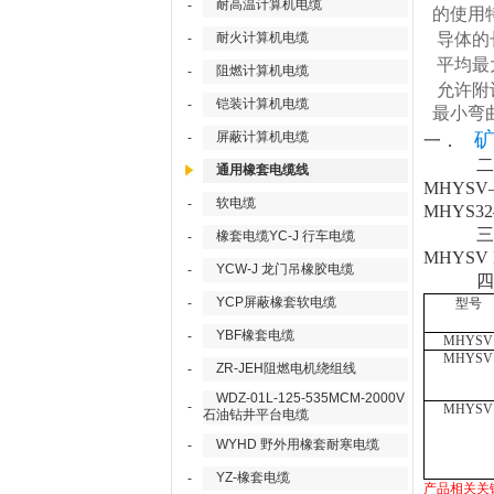
耐高温计算机电缆
-
的使用
耐火计算机电缆
导体的
-
平均最
阻燃计算机电缆
-
允许附
铠装计算机电缆
-
最小弯
屏蔽计算机电缆
-
一．
二
通用橡套电缆线
MHYS
软电缆
-
MHYS
三
橡套电缆YC-J 行车电缆
-
MHYS
YCW-J 龙门吊橡胶电缆
-
四
YCP屏蔽橡套软电缆
-
型号
YBF橡套电缆
-
MHYSV
MHYSV
ZR-JEH阻燃电机绕组线
-
WDZ-01L-125-535MCM-2000V
-
MHYSV
石油钻井平台电缆
WYHD 野外用橡套耐寒电缆
-
YZ-橡套电缆
-
产品相关关