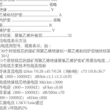
芯
..............................................
省略
绝缘
........................................... Y
乙烯粘结护套
.................................... A
内护套
.........................................
省略
装
.............................................. B
烯护套
........................................ V
丝铠装、聚氯乙烯外被层
..........................32
信电缆表示方法
信电缆用型号、规格表示。如：
有
30
个对绞线芯的煤矿用聚乙烯绝缘铝一聚乙烯粘结护层钢丝铠
30×2
有
1
个星绞线芯的煤矿用聚乙烯绝缘聚氯乙烯护套矿用通信电缆，
信电缆主要技术性能及指标
导体直流电阻
Ω/km 7/0.28 ≤45 7/0.28
（
3
钢
4
铜）
≤73 1/0.8≤36.7
减（
800
～
1000HZ
）
dB/km ≤1.1 ≤1.3 ≤0.95
电缆绝缘线芯绝缘电阻
MΩ.km ≥3000
作电容（
800
～
1000HZ
）
uF/km ≤0.06
音衰减（
800
～
1000HZ
）
dB/500m ≥70
800
～
1000HZ
）
uH/km ≤800
工频电压
1.5KV/1min
通过
阻差
≤
环阻的
2%