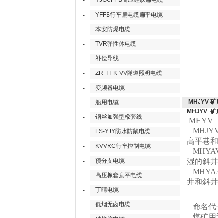
YJGCFPB高压硅胶扁电缆
-
YFFB行车扁电缆扁平电缆
-
本安防爆电缆
-
TVR弹性体电缆
-
补偿导线
-
ZR-TT-K-VV隧道照明电缆
-
变频器电缆
-
MHJYV
船用电缆
-
MHJYV 
钢丝加强型橡套线
-
MHYV
MHJYV 
FS-YJY防水防鼠电缆
-
高平巷和
KVVRC行车控制电缆
-
MHYAV 
预分支电缆
湿的斜井
-
MHYA
高压橡套扁平电缆
-
井和斜井
丁晴电缆
-
低烟无卤电缆
-
命名代
煤矿用