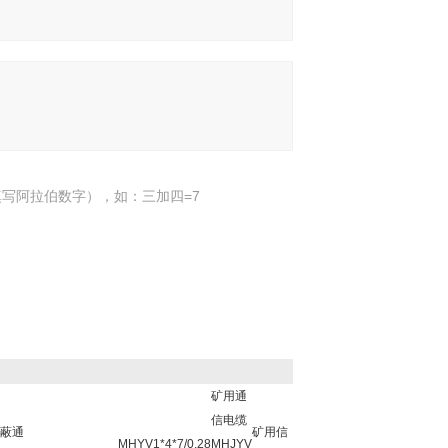
写阿拉伯数字），如：三加四=7
矿用通
信电缆
蔽通
矿用信
MHYV1*4*7/0.28
MHJYV