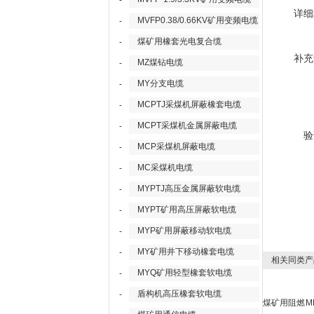
-
详细
MVFP0.38/0.66KV矿用变频电缆
-
煤矿用橡套光电复合缆
-
补充
MZ煤钻电缆
-
MY分支电缆
-
MCPTJ采煤机屏蔽橡套电缆
-
MCPT采煤机金属屏蔽电缆
-
验
MCP采煤机屏蔽电缆
-
MC采煤机电缆
-
MYPTJ高压金属屏蔽软电缆
-
MYPT矿用高压屏蔽软电缆
-
MYP矿用屏蔽移动软电缆
-
MY矿用井下移动橡套电缆
-
相关同类产
MYQ矿用轻型橡套软电缆
-
盾构机高压橡套软电缆
-
煤矿用阻燃
M