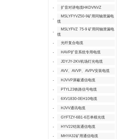
扩音对讲电缆HKDVNVZ
-
MSLYFYVZ50-9矿用同轴泄漏电
-
缆
MSLYFVZ 75-9 矿用同轴泄漏电
-
缆
光纤复合电缆
-
HAVP扩音系统专用电缆
-
JDYJY-2KV机场灯光电缆
-
AVV、AVVP、AVPV安装电缆
-
HJVVP屏蔽通信电缆
-
PTYL23铁路信号电缆
-
6XV1830-0EH10电缆
-
HJVV通讯电缆
-
GYFTZY-6B1-6芯单模光缆
-
HYV22铠装通信电缆
-
MHYA32矿用通信电缆
-