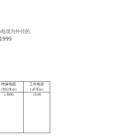
的电缆为外径的
1999
绝缘电阻
工作电容
（
MΩ/Km）
（
uF/Km）
≥3000
≤0.06