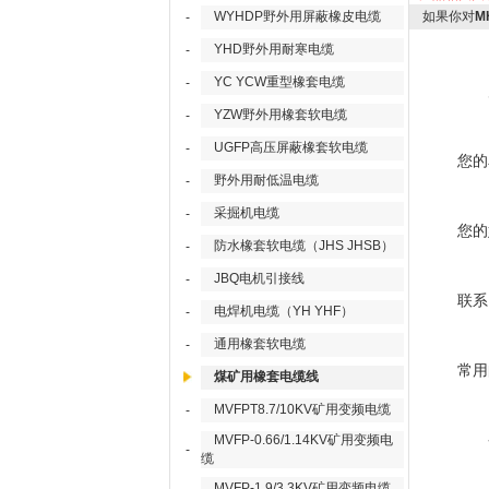
WYHDP野外用屏蔽橡皮电缆
如果你对
M
-
YHD野外用耐寒电缆
-
YC YCW重型橡套电缆
-
YZW野外用橡套软电缆
-
UGFP高压屏蔽橡套软电缆
-
您的
野外用耐低温电缆
-
采掘机电缆
-
您的
防水橡套软电缆（JHS JHSB）
-
JBQ电机引接线
-
联系
电焊机电缆（YH YHF）
-
通用橡套软电缆
-
常用
煤矿用橡套电缆线
MVFPT8.7/10KV矿用变频电缆
-
MVFP-0.66/1.14KV矿用变频电
-
缆
MVFP-1.9/3.3KV矿用变频电缆