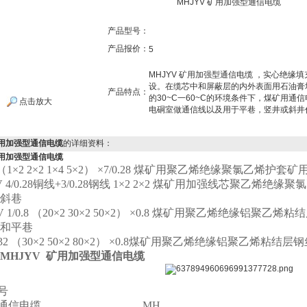
MHJYV 矿用加强型通信电缆
产品型号：
产品报价：
5
MHJYV 矿用加强型通信电缆 ，实心绝
设。在缆芯中和屏蔽层的内外表面用石油膏
产品特点：
的30~C一60~C的环境条件下，煤矿用
点击放大
电硐室做通信线以及用于平巷，竖井或斜井
 矿用加强型通信电缆
的详细资料：
矿用加强型通信电缆
（
1×2 2×2 1×4 5×2
）
×7/0.28
煤矿用聚乙烯绝缘聚氯乙烯护套矿
4/0.28
铜线
+3/0.28
钢线
1×2 2×2
煤矿用加强线芯聚乙烯绝缘聚氯
斜巷
1/0.8
（
20×2 30×2 50×2
）
×0.8
煤矿用聚乙烯绝缘铝聚乙烯粘结
和平巷
32
（
30×2 50×2 80×2
）
×0.8
煤矿用聚乙烯绝缘铝聚乙烯粘结层钢
MHJYV 矿用加强型通信电缆
号
通信电缆
................................... MH