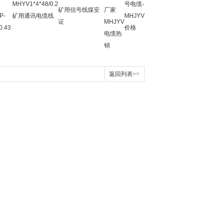
MHYV1*4*48/0.2
号电缆-
矿用信号线煤安
厂家
P-
矿用通讯电缆线
MHJYV
证
MHJYV
0.43
价格
电缆热
销
返回列表>>