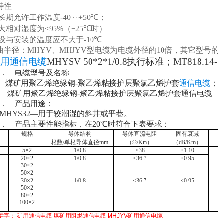
特性
长期允许工作温度
-40
～
+50℃
；
大相对湿度为
≤95%
（
+25℃
时）
设与安装的温度应不大于
-10℃
曲半径：
MHYV
、
MHJYV
型电缆为电缆外径的
10
倍，其它型号
矿用通信电缆
MHYSV 50*2*1/0.8执行标准；MT818.14-
．
电缆型号及名称：
V—煤矿用聚乙烯绝缘钢-聚乙烯粘接护层聚氯乙烯护套
通信电缆
；
32—煤矿用聚乙烯绝缘钢-聚乙烯粘接护层聚氯乙烯护套通信电缆
．
产品用途：
V MHYS32—用于较潮湿的斜井或平巷。
．
产品主要性能指标，在
20℃时符合下表要求：
规格
导体结构
导体直流电阻
固有衰减
根数
/单根导体直径mm
（
Ω/Km）
（
dB/Km）
5×2
1/0.8
≤38
≤1.10
20×2
1/0.8
≤36.7
≤0.95
30×2
50×2
30×2
1/0.8
≤36.7
≤0.95
50×2
80×2
100×2
键字：
矿用通信电缆
煤矿用阻燃通信电缆
MHJYV矿用通信电缆