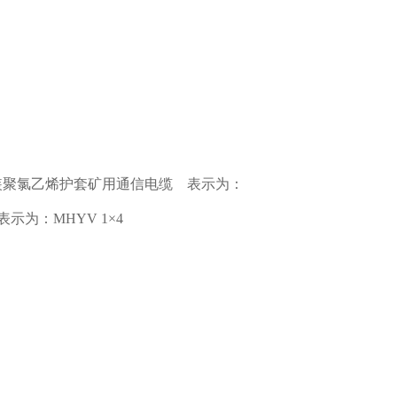
装聚氯乙烯护套矿用通信电缆
表示为：
表示为：
MHYV 1×4