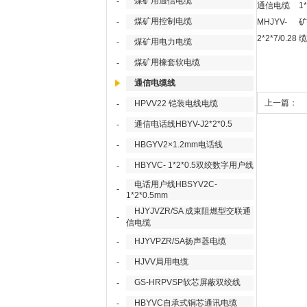
煤矿用通信电缆
-
通信电缆
1*
煤矿用控制电缆
-
MHJYV-
矿
2*2*7/0.28
缆
煤矿用电力电缆
-
煤矿用橡套软电缆
-
通信电缆线
上一篇：
HPVV22 铠装电线电缆
-
MHJYV2*2
通信电话线HBYV-J2*2*0.5
-
信电缆
HBGYV2×1.2mm电话线
-
HBYVC- 1*2*0.5双绞数字用户线
-
电话用户线HBSYV2C-
-
1*2*0.5mm
HJYJVZR/SA 成束阻燃型交联通
-
信电缆
HJYVPZR/SA扬声器电缆
-
HJVV局用电缆
-
GS-HRPVSP软芯屏蔽双绞线
-
HBYVC自承式铜芯通讯电缆
-