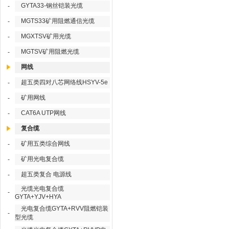
GYTA33-钢丝铠装光缆
-
MGTS33矿用阻燃通信光缆
-
MGXTSV矿用光缆
-
MGTSV矿用阻燃光缆
-
网线
超五类四对八芯网络线HSYV-5e
-
矿用网线
-
CAT6A UTP网线
-
复合缆
矿用五类综合网线
-
矿用光电复合缆
-
超五类复合 电源线
-
光缆光电复合缆
-
GYTA+YJV+HYA
光电复合缆GYTA+RVV阻燃铠装
-
型光缆