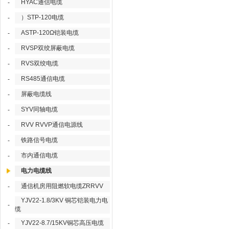
HYAC通信电缆
-
）STP-120电缆
-
ASTP-120Ω铠装电缆
-
RVSP双绞屏蔽电缆
-
RVS双绞电缆
-
RS485通信电缆
-
屏蔽电缆线
-
SYV同轴电缆
-
RVV RVVP通信电源线
-
铁路信号电缆
-
市内通信电缆
-
电力电缆线
通信机房用阻燃软电缆ZRRVV
-
YJV22-1.8/3KV 铜芯铠装电力电
-
缆
YJV22-8.7/15KV铜芯高压电缆
-