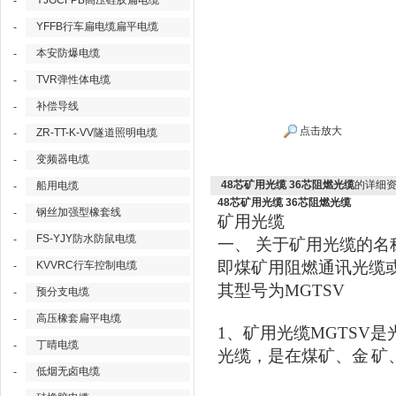
YJGCFPB高压硅胶扁电缆
-
YFFB行车扁电缆扁平电缆
-
本安防爆电缆
-
TVR弹性体电缆
-
补偿导线
-
点击放大
ZR-TT-K-VV隧道照明电缆
-
变频器电缆
-
48芯矿用光缆 36芯阻燃光缆
的详细
船用电缆
-
48芯矿用光缆 36芯阻燃光缆
钢丝加强型橡套线
-
矿用光缆
FS-YJY防水防鼠电缆
-
一、
关于矿用光缆的名
即煤矿用阻燃通讯光缆
KVVRC行车控制电缆
-
其型号为
MGTSV
预分支电缆
-
高压橡套扁平电缆
-
1
、矿用光缆
MGTSV
是
丁晴电缆
-
光缆
，是在煤矿、金
矿
低烟无卤电缆
-