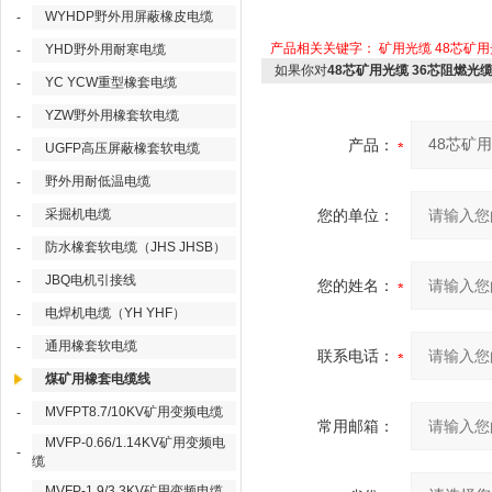
WYHDP野外用屏蔽橡皮电缆
-
产品相关关键字：
矿用光缆
48芯矿
YHD野外用耐寒电缆
-
如果你对
48芯矿用光缆 36芯阻燃光
YC YCW重型橡套电缆
-
YZW野外用橡套软电缆
-
产品：
UGFP高压屏蔽橡套软电缆
-
野外用耐低温电缆
-
采掘机电缆
您的单位：
-
防水橡套软电缆（JHS JHSB）
-
JBQ电机引接线
-
您的姓名：
电焊机电缆（YH YHF）
-
通用橡套软电缆
-
联系电话：
煤矿用橡套电缆线
MVFPT8.7/10KV矿用变频电缆
-
常用邮箱：
MVFP-0.66/1.14KV矿用变频电
-
缆
MVFP-1.9/3.3KV矿用变频电缆