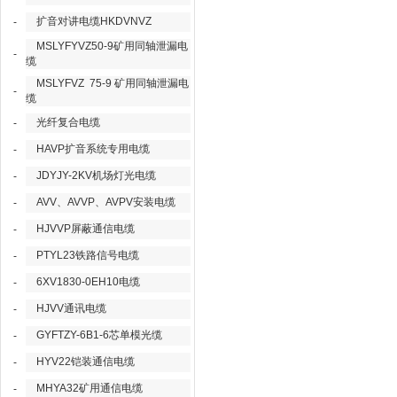
扩音对讲电缆HKDVNVZ
-
MSLYFYVZ50-9矿用同轴泄漏电
-
缆
MSLYFVZ 75-9 矿用同轴泄漏电
-
缆
光纤复合电缆
-
HAVP扩音系统专用电缆
-
JDYJY-2KV机场灯光电缆
-
AVV、AVVP、AVPV安装电缆
-
HJVVP屏蔽通信电缆
-
PTYL23铁路信号电缆
-
6XV1830-0EH10电缆
-
HJVV通讯电缆
-
GYFTZY-6B1-6芯单模光缆
-
HYV22铠装通信电缆
-
MHYA32矿用通信电缆
-