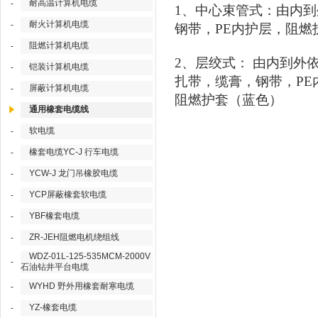
耐高温计算机电缆
-
1
、中心束管式：由内到
耐火计算机电缆
-
钢带，
PE
内护层，阻燃
阻燃计算机电缆
-
2
、层绞式：
由内到外
铠装计算机电缆
-
扎带，缆膏，钢带，
PE
屏蔽计算机电缆
-
阻燃护套（蓝色）
通用橡套电缆线
软电缆
-
橡套电缆YC-J 行车电缆
-
YCW-J 龙门吊橡胶电缆
-
YCP屏蔽橡套软电缆
-
YBF橡套电缆
-
ZR-JEH阻燃电机绕组线
-
WDZ-01L-125-535MCM-2000V
-
石油钻井平台电缆
WYHD 野外用橡套耐寒电缆
-
YZ-橡套电缆
-