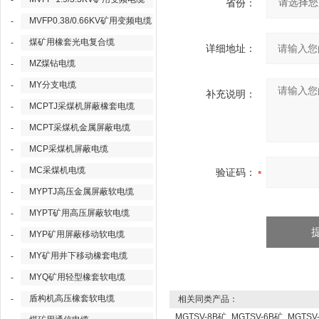
-
省份：
MVFP0.38/0.66KV矿用变频电缆
-
煤矿用橡套光电复合缆
-
详细地址：
MZ煤钻电缆
-
MY分支电缆
-
补充说明：
MCPTJ采煤机屏蔽橡套电缆
-
MCPT采煤机金属屏蔽电缆
-
MCP采煤机屏蔽电缆
-
MC采煤机电缆
-
验证码：
MYPTJ高压金属屏蔽软电缆
-
MYPT矿用高压屏蔽软电缆
-
MYP矿用屏蔽移动软电缆
-
MY矿用井下移动橡套电缆
-
MYQ矿用轻型橡套软电缆
-
盾构机高压橡套软电缆
-
相关同类产品：
MGTSV-8B矿
MGTSV-6B矿
MGTSV