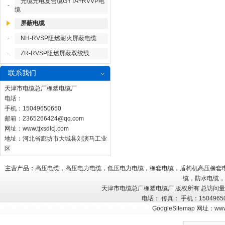
光缆光电复合缆GYTA+RVVP电
-
缆
屏蔽电缆
NH-RVSP阻燃耐火屏蔽电缆
-
ZR-RVSP阻燃屏蔽双绞线
-
联系我们
天津市电缆总厂橡塑电缆厂
电话：
手机：15049650650
邮箱：
2365266424@qq.com
网址：
www.tjxsdlcj.com
地址：河北省廊坊市大城县刘演马工业
区
主营产品：高压电缆，高压电力电缆，低压电力电缆，橡套电缆，盾构机高压橡套
缆，防水电缆，
天津市电缆总厂橡塑电缆厂 版权所有 总访问
电话： 传真： 手机：150496
GoogleSitemap
网址：
www