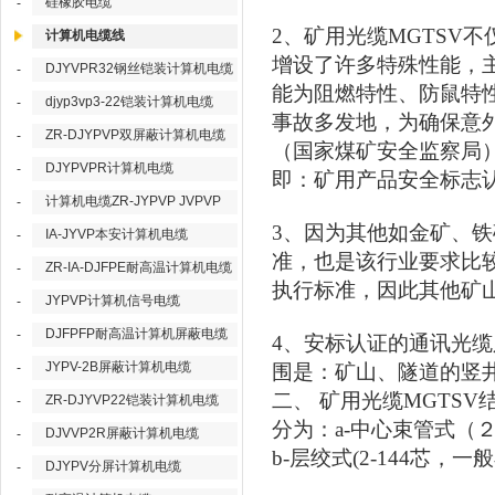
硅橡胶电缆
-
2
、矿用光缆
MGTSV
不
计算机电缆线
增设了许多特殊性能，
DJYVPR32钢丝铠装计算机电缆
-
能为阻燃特性、防鼠特
djyp3vp3-22铠装计算机电缆
-
事故多发地，为确保意
ZR-DJYPVP双屏蔽计算机电缆
-
（国家煤矿安全监察局
DJYPVPR计算机电缆
-
即：矿用产品安全标志
计算机电缆ZR-JYPVP JVPVP
-
3
、因为其他如金矿、铁
IA-JYVP本安计算机电缆
-
准，也是该行业要求比
ZR-IA-DJFPE耐高温计算机电缆
-
执行标准，因此其他矿
JYPVP计算机信号电缆
-
DJFPFP耐高温计算机屏蔽电缆
-
4
、安标认证的通讯光缆
JYPV-2B屏蔽计算机电缆
-
围是：矿山、隧道的竖
二、
矿用光缆
MGTSV
ZR-DJYVP22铠装计算机电缆
-
分为：
a-
中心束管式（
DJVVP2R屏蔽计算机电缆
-
b-
层绞式
(2-144
芯，一般
DJYPV分屏计算机电缆
-