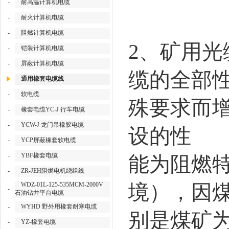
-
耐高温计算机电缆
-
耐火计算机电缆
-
阻燃计算机电缆
2
、矿用光
-
铠装计算机电缆
-
屏蔽计算机电缆
缆的全部
通用橡套电缆线
-
软电缆
殊要求而
-
橡套电缆YC-J 行车电缆
-
YCW-J 龙门吊橡胶电缆
设的性
-
YCP屏蔽橡套软电缆
-
YBF橡套电缆
能为阻燃
-
ZR-JEH阻燃电机绕组线
WDZ-01L-125-535MCM-2000V
境），因
-
石油钻井平台电缆
-
WYHD 野外用橡套耐寒电缆
别是煤矿
-
YZ-橡套电缆