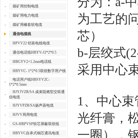
分为：
a-
中
-
煤矿用控制电缆
为工艺的
-
煤矿用电力电缆
-
煤矿用橡套软电缆
芯）
通信电缆线
-
HPVV22 铠装电线电缆
b-
层绞式
(2
-
通信电话线HBYV-J2*2*0.5
-
HBGYV2×1.2mm电话线
采用中心
-
HBYVC- 1*2*0.5双绞数字用户线
电话用户线HBSYV2C-
-
1*2*0.5mm
HJYJVZR/SA 成束阻燃型交联通
-
1
、中心束
信电缆
-
HJYVPZR/SA扬声器电缆
光纤膏，
-
HJVV局用电缆
-
GS-HRPVSP软芯屏蔽双绞线
一圈），
-
HBYVC自承式铜芯通讯电缆