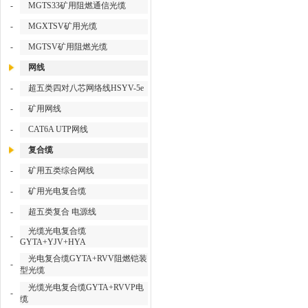
-
MGTS33矿用阻燃通信光缆
-
MGXTSV矿用光缆
-
MGTSV矿用阻燃光缆
网线
-
超五类四对八芯网络线HSYV-5e
-
矿用网线
-
CAT6A UTP网线
复合缆
-
矿用五类综合网线
-
矿用光电复合缆
-
超五类复合 电源线
光缆光电复合缆
-
GYTA+YJV+HYA
光电复合缆GYTA+RVV阻燃铠装
-
型光缆
光缆光电复合缆GYTA+RVVP电
-
缆