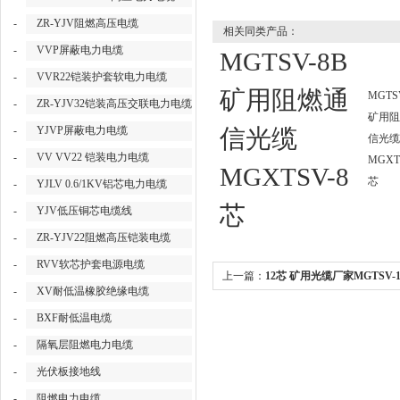
-
ZR-YJV阻燃高压电缆
相关同类产品：
-
VVP屏蔽电力电缆
MGTSV-8B
-
VVR22铠装护套软电力电缆
矿用阻燃通
MGTS
-
ZR-YJV32铠装高压交联电力电缆
矿用阻
-
YJVP屏蔽电力电缆
信光缆
信光缆
-
VV VV22 铠装电力电缆
MGXT
MGXTSV-8
芯
-
YJLV 0.6/1KV铝芯电力电缆
芯
-
YJV低压铜芯电缆线
-
ZR-YJV22阻燃高压铠装电缆
-
RVV软芯护套电源电缆
上一篇：
12芯 矿用光缆厂家MGTSV-1
-
XV耐低温橡胶绝缘电缆
-
BXF耐低温电缆
-
隔氧层阻燃电力电缆
-
光伏板接地线
-
阻燃电力电缆