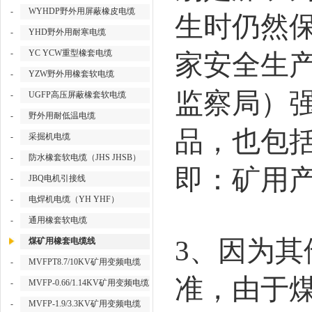
-
WYHDP野外用屏蔽橡皮电缆
生时仍然
-
YHD野外用耐寒电缆
-
YC YCW重型橡套电缆
家安全生
-
YZW野外用橡套软电缆
监察局）
-
UGFP高压屏蔽橡套软电缆
-
野外用耐低温电缆
品，也包
-
采掘机电缆
-
防水橡套软电缆（JHS JHSB）
即：矿用
-
JBQ电机引接线
-
电焊机电缆（YH YHF）
-
通用橡套软电缆
3
、因为其
煤矿用橡套电缆线
-
MVFPT8.7/10KV矿用变频电缆
准，由于
-
MVFP-0.66/1.14KV矿用变频电缆
-
MVFP-1.9/3.3KV矿用变频电缆