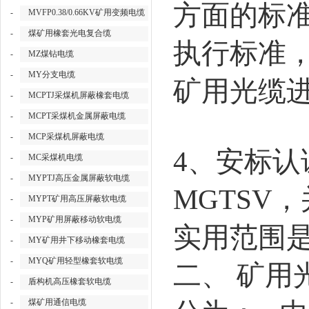
方面的标
-
MVFP0.38/0.66KV矿用变频电缆
-
煤矿用橡套光电复合缆
执行标准
-
MZ煤钻电缆
-
MY分支电缆
矿用光缆
-
MCPTJ采煤机屏蔽橡套电缆
-
MCPT采煤机金属屏蔽电缆
-
MCP采煤机屏蔽电缆
4
、安标认
-
MC采煤机电缆
-
MYPTJ高压金属屏蔽软电缆
MGTSV
，
-
MYPT矿用高压屏蔽软电缆
-
MYP矿用屏蔽移动软电缆
实用范围
-
MY矿用井下移动橡套电缆
-
MYQ矿用轻型橡套软电缆
二、
矿用
-
盾构机高压橡套软电缆
-
煤矿用通信电缆