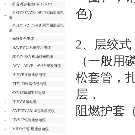
-
扩音对讲电缆HKDVNVZ
色
)
MSLYFYVZ50-9矿用同轴泄漏电
-
缆
MSLYFVZ 75-9 矿用同轴泄漏电
-
缆
-
光纤复合电缆
2
、层绞式
-
HAVP扩音系统专用电缆
（一般用
-
JDYJY-2KV机场灯光电缆
-
AVV、AVVP、AVPV安装电缆
松套管，
-
HJVVP屏蔽通信电缆
-
PTYL23铁路信号电缆
层，
-
6XV1830-0EH10电缆
-
HJVV通讯电缆
阻燃护套
-
GYFTZY-6B1-6芯单模光缆
-
HYV22铠装通信电缆
-
MHYA32矿用通信电缆