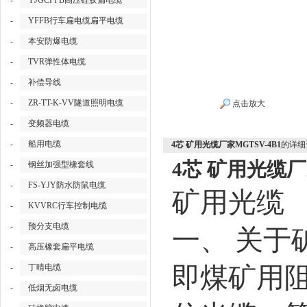
-
YJGCFPB高压硅胶扁电缆
-
YFFB行车扁电缆扁平电缆
-
本安防爆电缆
-
TVR弹性体电缆
-
补偿导线
-
ZR-TT-K-VV隧道照明电缆
点击放大
-
变频器电缆
-
船用电缆
4芯 矿用光缆厂家MGTSV-4B1
的详细
4芯 矿用光缆厂家
-
钢丝加强型橡套线
-
FS-YJY防水防鼠电缆
矿用光缆
-
KVVRC行车控制电缆
-
预分支电缆
一、
关于
-
高压橡套扁平电缆
-
丁晴电缆
即煤矿用
-
低烟无卤电缆