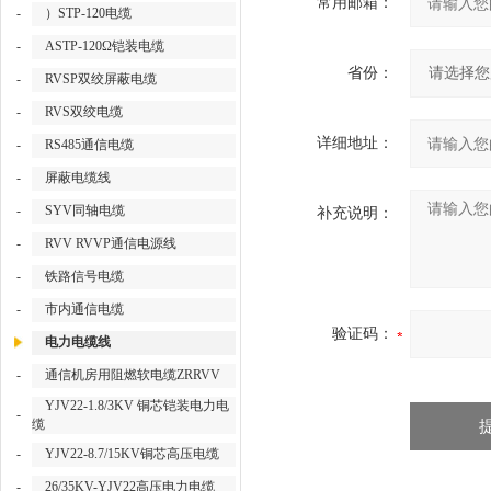
常用邮箱：
-
）STP-120电缆
-
ASTP-120Ω铠装电缆
省份：
-
RVSP双绞屏蔽电缆
-
RVS双绞电缆
详细地址：
-
RS485通信电缆
-
屏蔽电缆线
-
SYV同轴电缆
补充说明：
-
RVV RVVP通信电源线
-
铁路信号电缆
-
市内通信电缆
验证码：
电力电缆线
-
通信机房用阻燃软电缆ZRRVV
YJV22-1.8/3KV 铜芯铠装电力电
-
缆
-
YJV22-8.7/15KV铜芯高压电缆
-
26/35KV-YJV22高压电力电缆