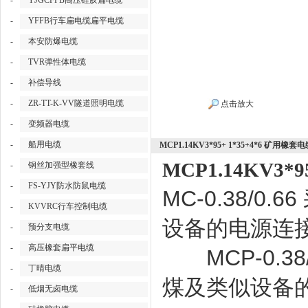
-
YJGCFPB高压硅胶扁电缆
-
YFFB行车扁电缆扁平电缆
-
本安防爆电缆
-
TVR弹性体电缆
-
补偿导线
-
ZR-TT-K-VV隧道照明电缆
点击放大
-
变频器电缆
-
船用电缆
MCP1.14KV3*95+ 1*35+4*6 矿用橡套
MCP1.14KV3*
-
钢丝加强型橡套线
-
FS-YJY防水防鼠电缆
MC-0.38/0
-
KVVRC行车控制电缆
设备的电源连
-
预分支电缆
-
高压橡套扁平电缆
MCP-0.38/
-
丁晴电缆
煤及类似设备
-
低烟无卤电缆