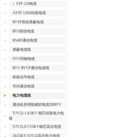
-
）STP-120电缆
-
ASTP-120Ω铠装电缆
-
RVSP双绞屏蔽电缆
-
RVS双绞电缆
-
RS485通信电缆
-
屏蔽电缆线
-
SYV同轴电缆
-
RVV RVVP通信电源线
-
铁路信号电缆
-
市内通信电缆
电力电缆线
-
通信机房用阻燃软电缆ZRRVV
YJV22-1.8/3KV 铜芯铠装电力电
-
缆
-
YJV22-8.7/15KV铜芯高压电缆
-
26/35KV-YJV22高压电力电缆