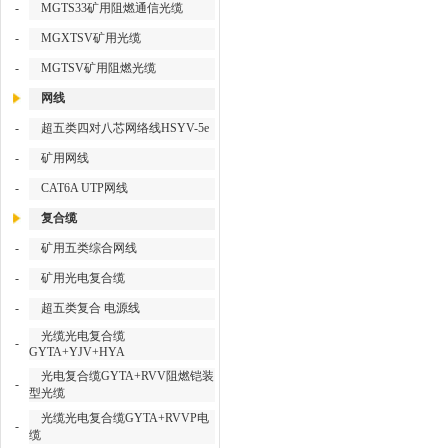
-
MGTS33矿用阻燃通信光缆
-
MGXTSV矿用光缆
-
MGTSV矿用阻燃光缆
网线
-
超五类四对八芯网络线HSYV-5e
-
矿用网线
-
CAT6A UTP网线
复合缆
-
矿用五类综合网线
-
矿用光电复合缆
-
超五类复合 电源线
光缆光电复合缆
-
GYTA+YJV+HYA
光电复合缆GYTA+RVV阻燃铠装
-
型光缆
光缆光电复合缆GYTA+RVVP电
-
缆