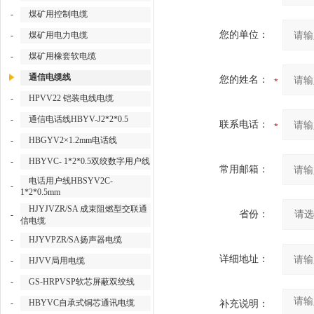
-
煤矿用控制电缆
您的单位：
-
煤矿用电力电缆
-
煤矿用橡套软电缆
通信电缆线
您的姓名：
-
HPVV22 铠装电线电缆
-
通信电话线HBYV-J2*2*0.5
联系电话：
-
HBGYV2×1.2mm电话线
-
HBYVC- 1*2*0.5双绞数字用户线
常用邮箱：
电话用户线HBSYV2C-
-
1*2*0.5mm
HJYJVZR/SA 成束阻燃型交联通
省份：
-
信电缆
-
HJYVPZR/SA扬声器电缆
详细地址：
-
HJVV局用电缆
-
GS-HRPVSP软芯屏蔽双绞线
-
HBYVC自承式铜芯通讯电缆
补充说明：