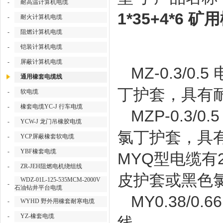
-
耐高温计算机电缆
1*35+4*6 
-
耐火计算机电缆
-
阻燃计算机电缆
-
铠装计算机电缆
-
屏蔽计算机电缆
MZ-0.3/
通用橡套电缆线
丁护套，具有
-
软电缆
-
橡套电缆YC-J 行车电缆
MZP-0.3
-
YCW-J 龙门吊橡胶电缆
氯丁护套，具
-
YCP屏蔽橡套软电缆
-
YBF橡套电缆
MYQ型电缆有
-
ZR-JEH阻燃电机绕组线
皮护套或黑色
WDZ-01L-125-535MCM-2000V
-
石油钻井平台电缆
MY0.38/
-
WYHD 野外用橡套耐寒电缆
-
YZ-橡套电缆