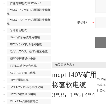
-
扩音对讲电缆HKDVNVZ
MSLYFYVZ50-9矿用同轴泄漏电
-
缆
MSLYFVZ 75-9 矿用同轴泄漏电
-
验证码：
缆
-
光纤复合电缆
-
HAVP扩音系统专用电缆
-
JDYJY-2KV机场灯光电缆
-
AVV、AVVP、AVPV安装电缆
-
HJVVP屏蔽通信电缆
相关同类产品：
-
PTYL23铁路信号电缆
mcp1140V矿用
-
6XV1830-0EH10电缆
MCP
-
HJVV通讯电缆
橡套软电缆
电缆114
-
GYFTZY-6B1-6芯单模光缆
3*95+1
3*35+1*6+4*4
-
HYV22铠装通信电缆
-
MHYA32矿用通信电缆