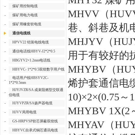
-
煤矿用控制电缆
MHVV（HU
-
煤矿用电力电缆
-
煤矿用橡套软电缆
巷、斜巷及机
通信电缆线
MHJYV（H
-
HPVV22 铠装电线电缆
-
通信电话线HBYV-J2*2*0.5
用于有较好的
-
HBGYV2×1.2mm电话线
MHYBV（H
-
HBYVC- 1*2*0.5双绞数字用户线
电话用户线HBSYV2C-
烯护套通信电缆
-
1*2*0.5mm
HJYJVZR/SA 成束阻燃型交联通
-
10)×2×(0.75～
信电缆
-
HJYVPZR/SA扬声器电缆
MHYBV 1X(2～7
-
HJVV局用电缆
-
GS-HRPVSP软芯屏蔽双绞线
MHYAV（H
-
HBYVC自承式铜芯通讯电缆