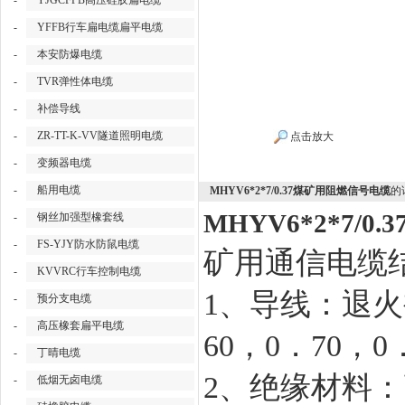
-
YJGCFPB高压硅胶扁电缆
-
YFFB行车扁电缆扁平电缆
-
本安防爆电缆
-
TVR弹性体电缆
-
补偿导线
-
ZR-TT-K-VV隧道照明电缆
点击放大
-
变频器电缆
-
船用电缆
MHYV6*2*7/0.37煤矿用阻燃信号电缆
的
MHYV6*2*7/
-
钢丝加强型橡套线
-
FS-YJY防水防鼠电缆
矿用通信电缆
-
KVVRC行车控制电缆
1、导线：退火
-
预分支电缆
-
高压橡套扁平电缆
60，0．70，0
-
丁晴电缆
2、绝缘材料
-
低烟无卤电缆