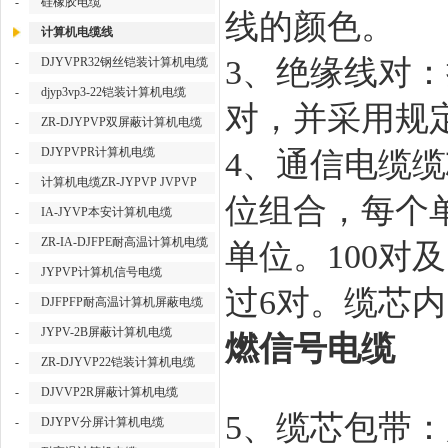
-
硅橡胶电缆
线的颜色。
计算机电缆线
3、绝缘线对
-
DJYVPR32钢丝铠装计算机电缆
-
djyp3vp3-22铠装计算机电缆
对，并采用规
-
ZR-DJYPVP双屏蔽计算机电缆
-
DJYPVPR计算机电缆
4、通信电缆缆
-
计算机电缆ZR-JYPVP JVPVP
位组合，每个
-
IA-JYVP本安计算机电缆
-
ZR-IA-DJFPE耐高温计算机电缆
单位。100对
-
JYPVP计算机信号电缆
过6对。缆芯
-
DJFPFP耐高温计算机屏蔽电缆
-
JYPV-2B屏蔽计算机电缆
燃信号电缆
-
ZR-DJYVP22铠装计算机电缆
-
DJVVP2R屏蔽计算机电缆
5、缆芯包带
-
DJYPV分屏计算机电缆