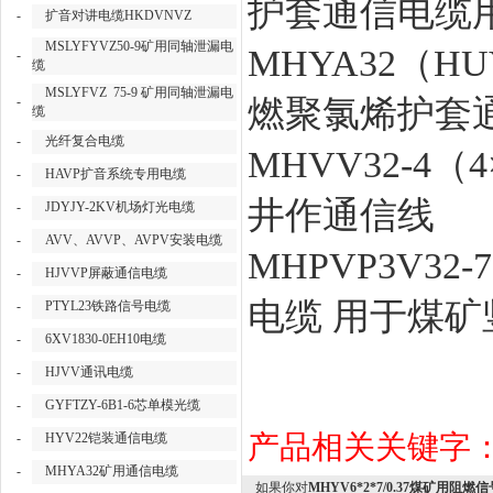
护套通信电缆
-
扩音对讲电缆HKDVNVZ
MSLYFYVZ50-9矿用同轴泄漏电
MHYA32（
-
缆
MSLYFVZ 75-9 矿用同轴泄漏电
-
燃聚氯烯护套
缆
-
光纤复合电缆
MHVV32-4
-
HAVP扩音系统专用电缆
井作通信线
-
JDYJY-2KV机场灯光电缆
-
AVV、AVVP、AVPV安装电缆
MHPVP3V32
-
HJVVP屏蔽通信电缆
电缆 用于煤
-
PTYL23铁路信号电缆
-
6XV1830-0EH10电缆
-
HJVV通讯电缆
-
GYFTZY-6B1-6芯单模光缆
产品相关关键字
-
HYV22铠装通信电缆
-
MHYA32矿用通信电缆
如果你对
MHYV6*2*7/0.37煤矿用阻燃