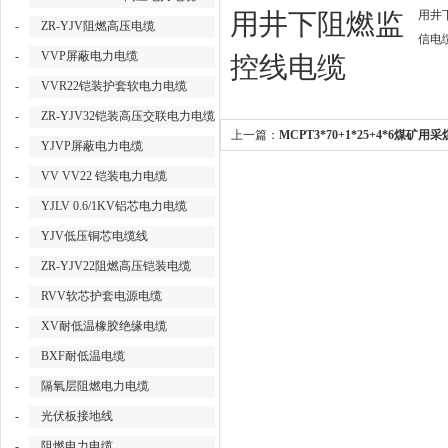
用井下阻燃监
用井
-
ZR-YJV阻燃高压电缆
信电
-
VVP屏蔽电力电缆
控线电缆
-
VVR22铠装护套软电力电缆
-
ZR-YJV32铠装高压交联电力电缆
上一篇：
MCPT3*70+1*25+4*6煤矿用采
-
YJVP屏蔽电力电缆
机电缆
-
VV VV22 铠装电力电缆
-
YJLV 0.6/1KV铝芯电力电缆
-
YJV低压铜芯电缆线
-
ZR-YJV22阻燃高压铠装电缆
-
RVV软芯护套电源电缆
-
XV耐低温橡胶绝缘电缆
-
BXF耐低温电缆
-
隔氧层阻燃电力电缆
-
光伏板接地线
-
阻燃电力电缆