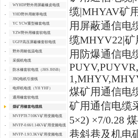
-
WYHDP野外用屏蔽橡皮电缆
缆|MHYAV
-
YHD野外用耐寒电缆
用屏蔽通信电缆
-
YC YCW重型橡套电缆
-
YZW野外用橡套软电缆
缆MHYV22|
-
UGFP高压屏蔽橡套软电缆
用防爆通信电
-
野外用耐低温电缆
-
采掘机电缆
PUYV,PUYVR,
-
防水橡套软电缆（JHS JHSB）
1,MHYV,MHY
-
JBQ电机引接线
-
电焊机电缆（YH YHF）
煤矿用通信电
-
通用橡套软电缆
矿用通信电缆
煤矿用橡套电缆线
-
MVFPT8.7/10KV矿用变频电缆
5×2) ×7/
-
MVFP-0.66/1.14KV矿用变频电缆
巷斜巷及机电
-
MVFP-1.9/3.3KV矿用变频电缆