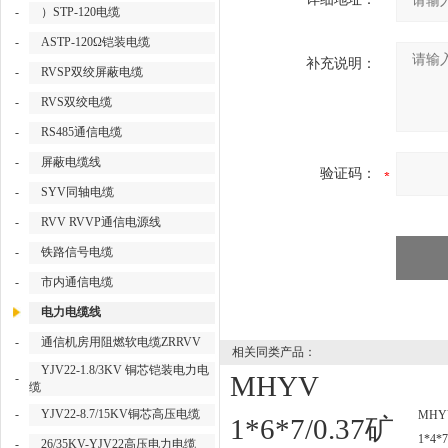
-
）STP-120电缆
-
ASTP-120Ω铠装电缆
补充说明：
-
RVSP双绞屏蔽电缆
-
RVS双绞电缆
-
RS485通信电缆
-
屏蔽电缆线
验证码：
-
SYV同轴电缆
-
RVV RVVP通信电源线
-
铁路信号电缆
-
市内通信电缆
电力电缆线
-
通信机房用阻燃软电缆ZRRVV
相关同类产品：
YJV22-1.8/3KV 铜芯铠装电力电
MHYV
-
缆
-
YJV22-8.7/15KV铜芯高压电缆
MHY
1*6*7/0.37矿
1*4*7
-
26/35KV-YJV22高压电力电缆