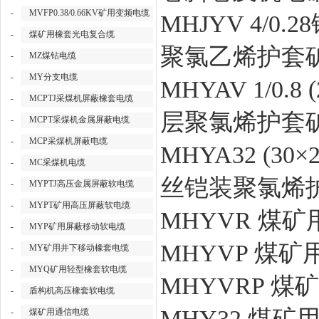
-
MVFP0.38/0.66KV矿用变频电缆
MHJYV 4/0
-
煤矿用橡套光电复合缆
聚氯乙烯护套
-
MZ煤钻电缆
-
MY分支电缆
MHYAV 1/0.
-
MCPTJ采煤机屏蔽橡套电缆
层聚氯烯护套
-
MCPT采煤机金属屏蔽电缆
-
MCP采煤机屏蔽电缆
MHYA32 (3
-
MC采煤机电缆
丝铠装聚氯烯
-
MYPTJ高压金属屏蔽软电缆
-
MYPT矿用高压屏蔽软电缆
MHYVR 煤
-
MYP矿用屏蔽移动软电缆
MHYVP 煤
-
MY矿用井下移动橡套电缆
-
MYQ矿用轻型橡套软电缆
MHYVRP 
-
盾构机高压橡套软电缆
MHY32 煤
-
煤矿用通信电缆