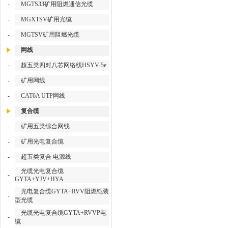
-
MGTS33矿用阻燃通信光缆
-
MGXTSV矿用光缆
-
MGTSV矿用阻燃光缆
网线
-
超五类四对八芯网络线HSYV-5e
-
矿用网线
-
CAT6A UTP网线
复合缆
-
矿用五类综合网线
-
矿用光电复合缆
-
超五类复合 电源线
光缆光电复合缆
-
GYTA+YJV+HYA
光电复合缆GYTA+RVV阻燃铠装
-
型光缆
光缆光电复合缆GYTA+RVVP电
-
缆