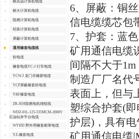
-
耐高温计算机电缆
6、屏蔽：铜
-
耐火计算机电缆
信电缆缆芯包
-
阻燃计算机电缆
-
铠装计算机电缆
7、护套：蓝
-
屏蔽计算机电缆
矿用通信电缆
通用橡套电缆线
-
软电缆
间隔不大于
1
-
橡套电缆YC-J 行车电缆
-
YCW-J 龙门吊橡胶电缆
制造厂厂名代
-
YCP屏蔽橡套软电缆
表面上，但与
-
YBF橡套电缆
-
ZR-JEH阻燃电机绕组线
塑综合护套(
WDZ-01L-125-535MCM-2000V
-
石油钻井平台电缆
护层)，具有
-
WYHD 野外用橡套耐寒电缆
矿用通信电缆
-
YZ-橡套电缆