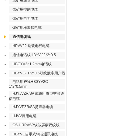
煤矿用通信电缆
-
煤矿用控制电缆
-
煤矿用电力电缆
-
煤矿用橡套软电缆
-
通信电缆线
HPVV22 铠装电线电缆
-
通信电话线HBYV-J2*2*0.5
-
HBGYV2×1.2mm电话线
-
HBYVC- 1*2*0.5双绞数字用户线
-
电话用户线HBSYV2C-
-
1*2*0.5mm
HJYJVZR/SA 成束阻燃型交联通
-
信电缆
HJYVPZR/SA扬声器电缆
-
HJVV局用电缆
-
GS-HRPVSP软芯屏蔽双绞线
-
HBYVC自承式铜芯通讯电缆
-