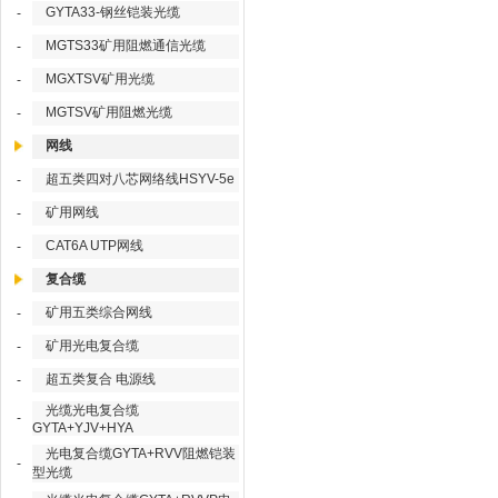
GYTA33-钢丝铠装光缆
-
MGTS33矿用阻燃通信光缆
-
MGXTSV矿用光缆
-
MGTSV矿用阻燃光缆
-
网线
超五类四对八芯网络线HSYV-5e
-
矿用网线
-
CAT6A UTP网线
-
复合缆
矿用五类综合网线
-
矿用光电复合缆
-
超五类复合 电源线
-
光缆光电复合缆
-
GYTA+YJV+HYA
光电复合缆GYTA+RVV阻燃铠装
-
型光缆