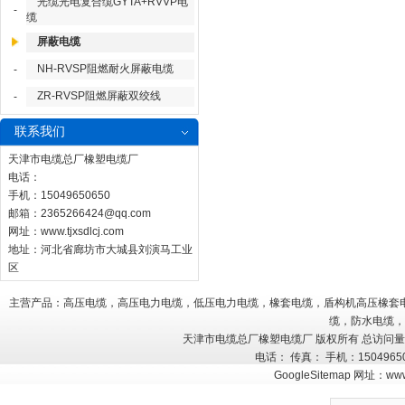
光缆光电复合缆GYTA+RVVP电
-
缆
屏蔽电缆
NH-RVSP阻燃耐火屏蔽电缆
-
ZR-RVSP阻燃屏蔽双绞线
-
联系我们
天津市电缆总厂橡塑电缆厂
电话：
手机：15049650650
邮箱：
2365266424@qq.com
网址：
www.tjxsdlcj.com
地址：河北省廊坊市大城县刘演马工业
区
主营产品：高压电缆，高压电力电缆，低压电力电缆，橡套电缆，盾构机高压橡套
缆，防水电缆，
天津市电缆总厂橡塑电缆厂 版权所有 总访问
电话： 传真： 手机：150496
GoogleSitemap
网址：
www