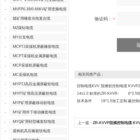
-
MVFP0.38/0.66KV矿用变频电缆
-
煤矿用橡套光电复合缆
验证码：
-
MZ煤钻电缆
-
MY分支电缆
-
MCPTJ采煤机屏蔽橡套电缆
-
MCPT采煤机金属屏蔽电缆
-
MCP采煤机屏蔽电缆
-
相关同类产品：
MC采煤机电缆
-
MYPTJ高压金属屏蔽软电缆
-
控制电缆KVV
阻燃软控制电缆
KVVP2
MYPT矿用高压屏蔽软电缆
14x1.0 标准的
ZR-KVVR-
6*2.
-
技术条件
19*1.0加工定制
蔽控制
MYP矿用屏蔽移动软电缆
-
MY矿用井下移动橡套电缆
-
MYQ矿用轻型橡套软电缆
-
上一篇：
ZR-KVVP阻燃控制电缆 KV
盾构机高压橡套软电缆
-
蔽电缆