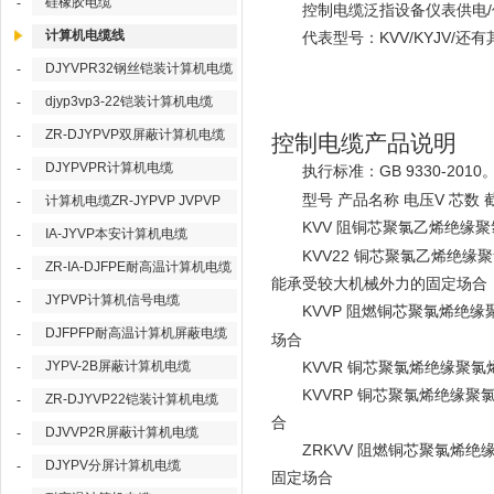
硅橡胶电缆
-
/
控制电缆泛指设备仪表供电
计算机电缆线
KVV/KYJV/
代表型号：
还有
DJYVPR32钢丝铠装计算机电缆
-
djyp3vp3-22铠装计算机电缆
-
ZR-DJYPVP双屏蔽计算机电缆
-
控制电缆产品说明
DJYPVPR计算机电缆
-
GB 9330-2010
执行标准：
V
型号
产品名称
电压
芯数 
计算机电缆ZR-JYPVP JVPVP
-
KVV
阻铜芯聚氯乙烯绝缘聚
IA-JYVP本安计算机电缆
-
KVV22
铜芯聚氯乙烯绝缘聚
ZR-IA-DJFPE耐高温计算机电缆
-
能承受较大机械外力的固定场合
JYPVP计算机信号电缆
-
KVVP
阻燃铜芯聚氯烯绝缘
DJFPFP耐高温计算机屏蔽电缆
-
场合
JYPV-2B屏蔽计算机电缆
KVVR
-
铜芯聚氯烯绝缘聚氯
KVVRP
铜芯聚氯烯绝缘聚
ZR-DJYVP22铠装计算机电缆
-
合
DJVVP2R屏蔽计算机电缆
-
ZRKVV
阻燃铜芯聚氯烯绝
DJYPV分屏计算机电缆
-
固定场合