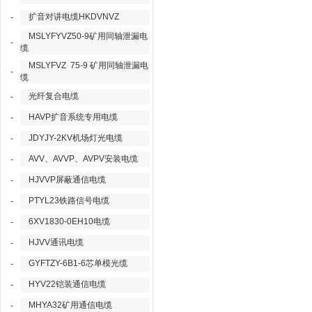
扩音对讲电缆HKDVNVZ
-
MSLYFYVZ50-9矿用同轴泄漏电
-
缆
MSLYFVZ 75-9 矿用同轴泄漏电
-
缆
光纤复合电缆
-
HAVP扩音系统专用电缆
-
JDYJY-2KV机场灯光电缆
-
AVV、AVVP、AVPV安装电缆
-
HJVVP屏蔽通信电缆
-
PTYL23铁路信号电缆
-
6XV1830-0EH10电缆
-
HJVV通讯电缆
-
GYFTZY-6B1-6芯单模光缆
-
HYV22铠装通信电缆
-
MHYA32矿用通信电缆
-