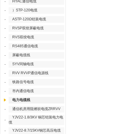
HYAC通信电缆
-
）STP-120电缆
-
ASTP-120Ω铠装电缆
-
RVSP双绞屏蔽电缆
-
RVS双绞电缆
-
RS485通信电缆
-
屏蔽电缆线
-
SYV同轴电缆
-
RVV RVVP通信电源线
-
铁路信号电缆
-
市内通信电缆
-
电力电缆线
通信机房用阻燃软电缆ZRRVV
-
YJV22-1.8/3KV 铜芯铠装电力电
-
缆
YJV22-8.7/15KV铜芯高压电缆
-