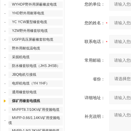
您的单位：
WYHDP野外用屏蔽橡皮电缆
-
YHD野外用耐寒电缆
-
YC YCW重型橡套电缆
-
您的姓名：
YZW野外用橡套软电缆
-
UGFP高压屏蔽橡套软电缆
-
联系电话：
野外用耐低温电缆
-
采掘机电缆
-
常用邮箱：
防水橡套软电缆（JHS JHSB）
-
JBQ电机引接线
-
省份：
电焊机电缆（YH YHF）
-
通用橡套软电缆
-
详细地址：
煤矿用橡套电缆线
MVFPT8.7/10KV矿用变频电缆
-
补充说明：
MVFP-0.66/1.14KV矿用变频电
-
缆
MVFP-1.9/3.3KV矿用变频电缆