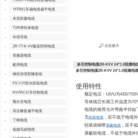
YJGCFPB高压硅胶扁电缆
-
YFFB行车扁电缆扁平电缆
-
本安防爆电缆
-
TVR弹性体电缆
-
补偿导线
-
点击放大
ZR-TT-K-VV隧道照明电缆
-
变频器电缆
-
多芯控制电缆ZR-KVV 24*1.0阻燃电
船用电缆
-
多芯控制电缆ZR-KVV 24*1.0阻燃电
钢丝加强型橡套线
-
FS-YJY防水防鼠电缆
-
使用特性
KVVRC行车控制电缆
-
U0/U
450/750
额定电压：
为
70
预分支电缆
导体线芯长期工作温度为
-
电缆的推荐允许弯曲半径如
高压橡套扁平电缆
-
无
，应不低于电缆外
铠装电缆
丁晴电缆
-
铠装或铜带
，应不低
屏蔽电缆
低烟无卤电缆
-
屏蔽软电缆，不低于电缆外