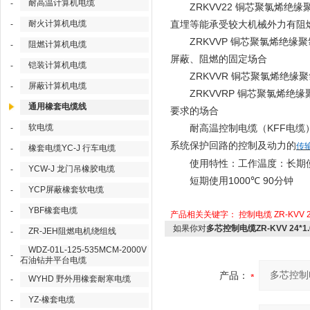
耐高温计算机电缆
-
ZRKVV22
铜芯聚氯烯绝缘
耐火计算机电缆
-
直埋等能承受较大机械外力有阻
ZRKVVP
铜芯聚氯烯绝缘聚
阻燃计算机电缆
-
屏蔽、阻燃的固定场合
铠装计算机电缆
-
ZRKVVR
铜芯聚氯烯绝缘聚
屏蔽计算机电缆
-
ZRKVVRP
铜芯聚氯烯绝缘
通用橡套电缆线
要求的场合
软电缆
KFF
-
耐高温控制电缆（
电缆
系统保护回路的控制及动力的
传
橡套电缆YC-J 行车电缆
-
使用特性：工作温度：长期
YCW-J 龙门吊橡胶电缆
-
1000
90
短期使用
℃
分钟
YCP屏蔽橡套软电缆
-
YBF橡套电缆
-
产品相关关键字：
控制电缆
ZR-KVV 2
如果你对
多芯控制电缆ZR-KVV 24*
ZR-JEH阻燃电机绕组线
-
WDZ-01L-125-535MCM-2000V
-
石油钻井平台电缆
产品：
WYHD 野外用橡套耐寒电缆
-
YZ-橡套电缆
-